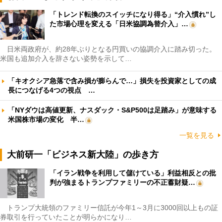
「トレンド転換のスイッチになり得る」“介入慣れ”し
た市場心理を変える「日米協調為替介入」…
日米両政府が、約28年ぶりとなる円買いの協調介入に踏み切った。
米国も追加介入を辞さない姿勢を示して…
「キオクシア急落で含み損が膨らんで…」損失を投資家としての成
長につなげる4つの視点 …
「NYダウは高値更新、ナスダック・S&P500は足踏み」が意味する
米国株市場の変化 半…
一覧を見る
大前研一「ビジネス新大陸」の歩き方
「イラン戦争を利用して儲けている」利益相反との批
判が強まるトランプファミリーの不正蓄財疑…
トランプ大統領のファミリー信託が今年1～3月に3000回以上もの証
券取引を行っていたことが明らかになり…