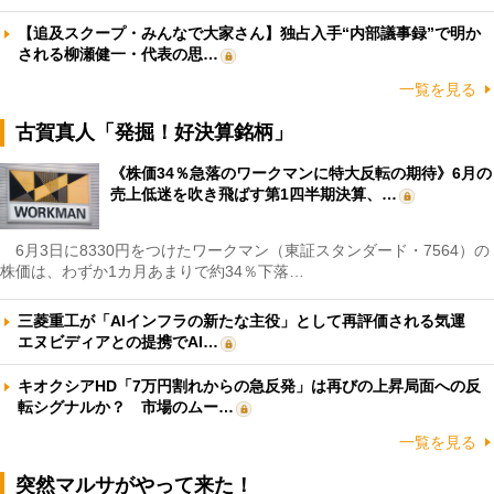
【追及スクープ・みんなで大家さん】独占入手“内部議事録”で明か
される柳瀬健一・代表の思…
一覧を見る
古賀真人「発掘！好決算銘柄」
《株価34％急落のワークマンに特大反転の期待》6月の
売上低迷を吹き飛ばす第1四半期決算、…
6月3日に8330円をつけたワークマン（東証スタンダード・7564）の
株価は、わずか1カ月あまりで約34％下落…
三菱重工が「AIインフラの新たな主役」として再評価される気運
エヌビディアとの提携でAI…
キオクシアHD「7万円割れからの急反発」は再びの上昇局面への反
転シグナルか？ 市場のムー…
一覧を見る
突然マルサがやって来た！