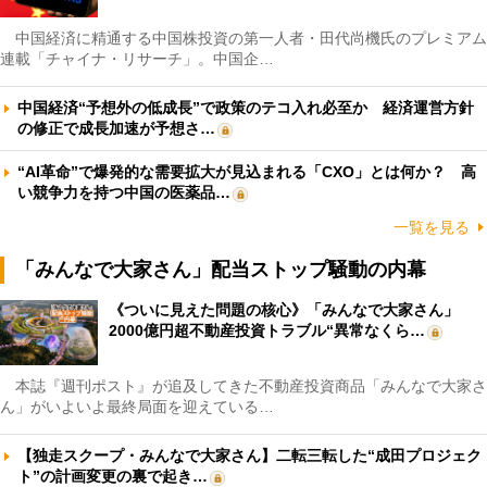
中国経済に精通する中国株投資の第一人者・田代尚機氏のプレミアム
連載「チャイナ・リサーチ」。中国企…
中国経済“予想外の低成長”で政策のテコ入れ必至か 経済運営方針
の修正で成長加速が予想さ…
“AI革命”で爆発的な需要拡大が見込まれる「CXO」とは何か？ 高
い競争力を持つ中国の医薬品…
一覧を見る
「みんなで大家さん」配当ストップ騒動の内幕
《ついに見えた問題の核心》「みんなで大家さん」
2000億円超不動産投資トラブル“異常なくら…
本誌『週刊ポスト』が追及してきた不動産投資商品「みんなで大家さ
ん」がいよいよ最終局面を迎えている…
【独走スクープ・みんなで大家さん】二転三転した“成田プロジェク
ト”の計画変更の裏で起き…