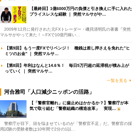
【最終回】1億6000万円の負債と引き換えに手に入れた
プライスレスな経験 ｜ 突然マルサがや…
2009年12月に発行された元FXトレーダー・磯貝清明氏の著書『突然
マルサがやって来た！～FXで10億円稼い…
【第9回】もう一度FXでリベンジ！ 種銭は差し押さえを免れた”ヒ
ミツのお金” ｜ 突然マルサ…
【第8回】年利はなんと14.6％！ 毎日5万円超の延滞税が積み上が
っていく ｜ 突然マルサ…
一覧を見る
河合雅司「人口減少ニッポンの活路」
【「警察官離れ」に歯止めはかかるか？】警察庁が本
気で取り組む「警察組織の構造改革」 実現…
警察庁が目下、頭を悩ませているのが「警察官不足」だ。警察官の採
用試験の受験者数は10年間で2分の1以…