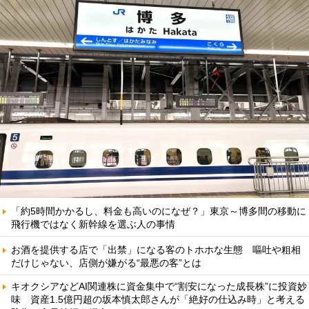
「約5時間かかるし、料金も高いのになぜ？」東京～博多間の移動に
飛行機ではなく新幹線を選ぶ人の事情
お酒を提供する店で「出禁」になる客のトホホな生態 嘔吐や粗相
だけじゃない、店側が嫌がる“最悪の客”とは
キオクシアなどAI関連株に資金集中で“割安になった成長株”に投資妙
味 資産1.5億円超の坂本慎太郎さんが「絶好の仕込み時」と考える