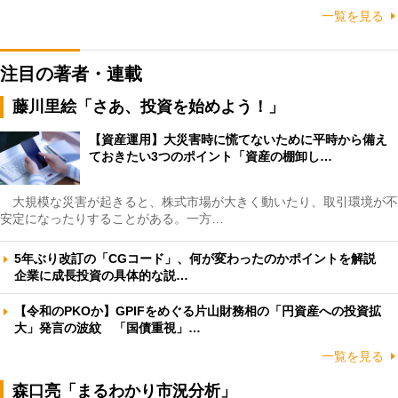
一覧を見る
注目の著者・連載
藤川里絵「さあ、投資を始めよう！」
【資産運用】大災害時に慌てないために平時から備え
ておきたい3つのポイント「資産の棚卸し…
大規模な災害が起きると、株式市場が大きく動いたり、取引環境が不
安定になったりすることがある。一方…
5年ぶり改訂の「CGコード」、何が変わったのかポイントを解説
企業に成長投資の具体的な説…
【令和のPKOか】GPIFをめぐる片山財務相の「円資産への投資拡
大」発言の波紋 「国債重視」…
一覧を見る
森口亮「まるわかり市況分析」