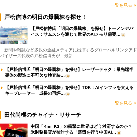
一覧を見る
戸松信博の明日の爆騰株を探せ！
【戸松信博氏「明日の爆騰株」を探せ】トーメンデバ
イス：サムスンを通じて世界のAIメモリ需要…
新聞や雑誌など多数の金融メディアに出演するグローバルリンクアド
バイザーズ代表の戸松信博氏が、最新…
【戸松信博氏「明日の爆騰株」を探せ】レーザーテック：最先端半
導体の製造に不可欠な検査装…
【戸松信博氏「明日の爆騰株」を探せ】TDK：AIインフラを支える
キープレーヤー 成長の再評…
一覧を見る
田代尚機のチャイナ・リサーチ
中国「Kimi K3」の衝撃に世界はどう対応するのか？
米財務長官が検討する「蒸留を行う中国AI…