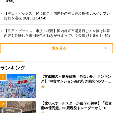
14:55)
【注目トピックス 経済総合】国内外の注目経済指標：米インフレ
指標を注視 (8月8日 14:54)
【注目トピックス 市況・概況】国内株式市場見通し：今後は決算
内容を吟味した選別物色の動きが強まっていく公算 (8月8日 14:52)
一覧を見る
ランキング
【首都圏の不動産価格「危ない駅」ランキン
1
グ】“中古マンション売れ行き鈍化”のワー…
【億り人オールスターが狙う20銘柄】「総資
2
産69億円超」90歳現役トレーダーから“10…