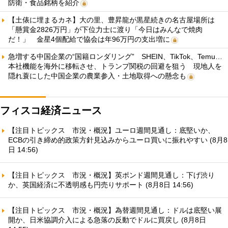
防衛・食品銘柄を紹介
【土俵に埋まるカネ】大の里、豊昇龍が黒星続きの名古屋場所は
「懸賞金2826万円」が下位力士に渡り「今日はみんなで焼肉
だ！」 金星4個配給で協会は年96万円の支出増に
急増する中国企業の“国籍ロンダリング” SHEIN、TikTok、Temu…
本社機能を海外に移転させ、トランプ関税の回避を狙う 現地人を
隠れ蓑にした中国企業の農業参入・土地取得への懸念も
フィスコ経済ニュース
【注目トピックス 市況・概況】ユーロ週間見通し：底堅いか、
ECBの引き締め的政策方針見込みからユーロ買いに振れやすい (8月8
日 14:56)
【注目トピックス 市況・概況】英ポンド週間見通し：下げ渋り
か、英国経済に不透明感も円売りサポート (8月8日 14:56)
【注目トピックス 市況・概況】為替週間見通し：ドルは底堅い展
開か、日米協調介入による急落の反動でドルに買戻し (8月8日