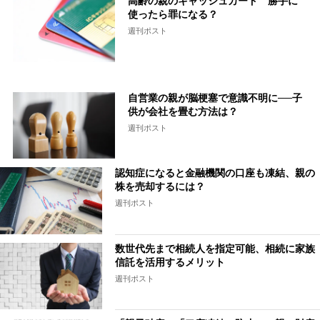
高齢の親のキャッシュカード 勝手に
使ったら罪になる？
週刊ポスト
自営業の親が脳梗塞で意識不明に──子
供が会社を畳む方法は？
週刊ポスト
認知症になると金融機関の口座も凍結、親の
株を売却するには？
週刊ポスト
数世代先まで相続人を指定可能、相続に家族
信託を活用するメリット
週刊ポスト