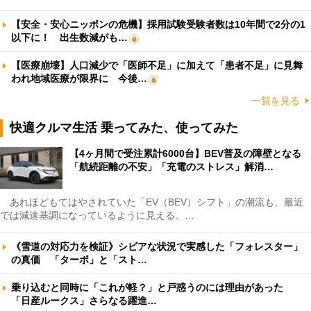
【安全・安心ニッポンの危機】採用試験受験者数は10年間で2分の1
以下に！ 出生数減がも…
【医療崩壊】人口減少で「医師不足」に加えて「患者不足」に見舞
われ地域医療が限界に 今後…
一覧を見る
快適クルマ生活 乗ってみた、使ってみた
【4ヶ月間で受注累計6000台】BEV普及の障壁となる
「航続距離の不安」「充電のストレス」解消…
あれほどもてはやされていた「EV（BEV）シフト」の潮流も、最近
では減速基調になっているように見える。…
《雪道の対応力を検証》シビアな状況で実感した「フォレスター」
の真価 「ターボ」と「スト…
乗り込むと同時に「これが軽？」と戸惑うのには理由があった
「日産ルークス」さらなる躍進…