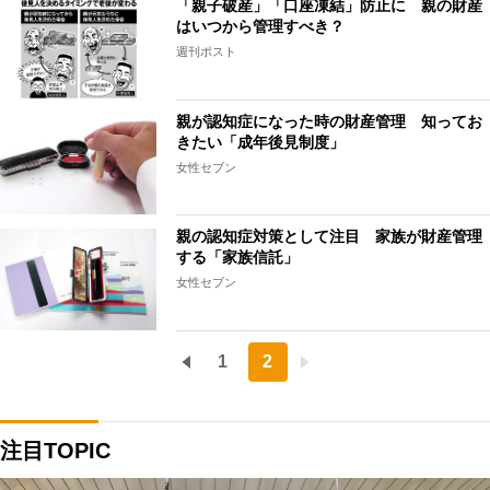
「親子破産」「口座凍結」防止に 親の財産
はいつから管理すべき？
週刊ポスト
親が認知症になった時の財産管理 知ってお
きたい「成年後見制度」
女性セブン
親の認知症対策として注目 家族が財産管理
する「家族信託」
女性セブン
1
2
注目TOPIC