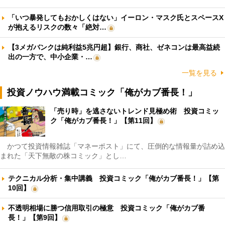
「いつ暴発してもおかしくはない」イーロン・マスク氏とスペースX
が抱えるリスクの数々「絶対…
【3メガバンクは純利益5兆円超】銀行、商社、ゼネコンは最高益続
出の一方で、中小企業・…
一覧を見る
投資ノウハウ満載コミック「俺がカブ番長！」
「売り時」を逃さないトレンド見極め術 投資コミッ
ク「俺がカブ番長！」【第11回】
かつて投資情報雑誌「マネーポスト」にて、圧倒的な情報量が詰め込
まれた「天下無敵の株コミック」とし…
テクニカル分析・集中講義 投資コミック「俺がカブ番長！」【第
10回】
不透明相場に勝つ信用取引の極意 投資コミック「俺がカブ番
長！」【第9回】