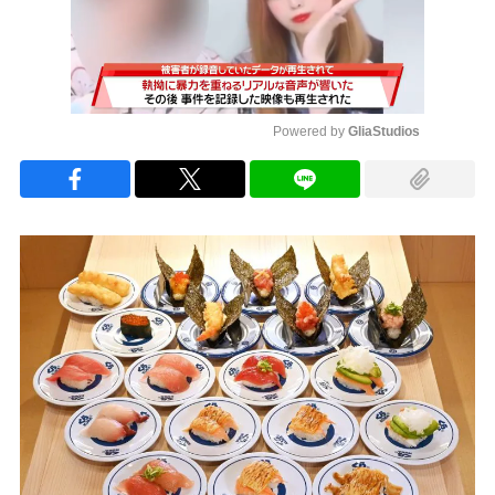
Powered by 
GliaStudios
Mute