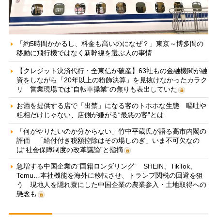
「約5時間かかるし、料金も高いのになぜ？」東京～博多間の
移動に飛行機ではなく新幹線を選ぶ人の事情
【クレジット決済代行・全東信が破産】63社もの金融機関が融
資をしながら「20年以上の粉飾決算」を見抜けなかったカラク
リ 営業現場では“自転車操業”の焦りも表出していた
お酒を提供する店で「出禁」になる客のトホホな生態 嘔吐や
粗相だけじゃない、店側が嫌がる“最悪の客”とは
「何がやりたいのか分からない」竹中平蔵氏が語る高市内閣の
評価 「給付付き税額控除はその場しのぎ」いま不可欠なの
は“社会保障制度の改革議論”と指摘
急増する中国企業の“国籍ロンダリング” SHEIN、TikTok、
Temu…本社機能を海外に移転させ、トランプ関税の回避を狙
う 現地人を隠れ蓑にした中国企業の農業参入・土地取得への
懸念も