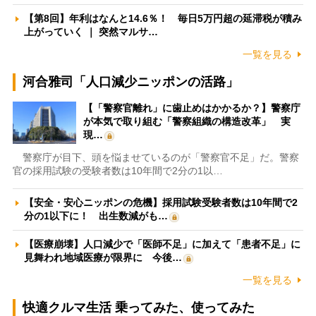
【第8回】年利はなんと14.6％！ 毎日5万円超の延滞税が積み
上がっていく ｜ 突然マルサ…
一覧を見る
河合雅司「人口減少ニッポンの活路」
【「警察官離れ」に歯止めはかかるか？】警察庁
が本気で取り組む「警察組織の構造改革」 実
現…
警察庁が目下、頭を悩ませているのが「警察官不足」だ。警察
官の採用試験の受験者数は10年間で2分の1以…
【安全・安心ニッポンの危機】採用試験受験者数は10年間で2
分の1以下に！ 出生数減がも…
【医療崩壊】人口減少で「医師不足」に加えて「患者不足」に
見舞われ地域医療が限界に 今後…
一覧を見る
快適クルマ生活 乗ってみた、使ってみた