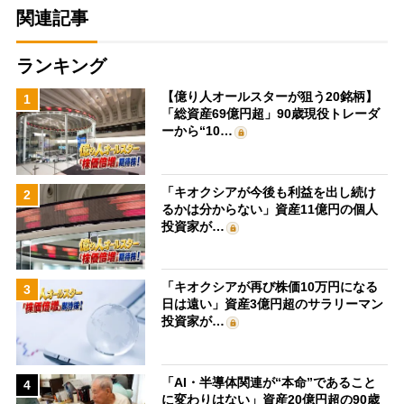
関連記事
ランキング
【億り人オールスターが狙う20銘柄】
1
「総資産69億円超」90歳現役トレーダ
ーから“10…
「キオクシアが今後も利益を出し続け
2
るかは分からない」資産11億円の個人
投資家が…
「キオクシアが再び株価10万円になる
3
日は遠い」資産3億円超のサラリーマン
投資家が…
「AI・半導体関連が“本命”であること
4
に変わりはない」資産20億円超の90歳