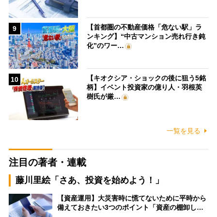
【首都圏の不動産価格「危ない駅」ラ
9
ンキング】“中古マンション売れ行き鈍
化”のワー…
【キオクシア・ショックの後に狙う5銘
10
柄】イベント投資家の億り人・羽根英
樹氏が厳…
一覧を見る
注目の著者・連載
藤川里絵「さあ、投資を始めよう！」
【資産運用】大災害時に慌てないために平時から
備えておきたい3つのポイント「資産の棚卸し…