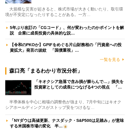
大規模な災害が起きると、株式市場が大きく動いたり、取引環
境が不安定になったりすることがある。一方…
5年ぶり改訂の「CGコード」、何が変わったのかポイントを解
説 企業に成長投資の具体的な説…
【令和のPKOか】GPIFをめぐる片山財務相の「円資産への投
資拡大」発言の波紋 「国債重視」…
一覧を見る
森口亮「まるわかり市況分析」
「キオクシア急落で含み損が膨らんで…」損失を
投資家としての成長につなげる4つの視点 「…
半導体株を中心に相場の調整色が強まり、7月中旬にはキオク
シアホールディングスがストップ安をつけるな…
「NYダウは高値更新、ナスダック・S&P500は足踏み」が意味
する米国株市場の変化 半…