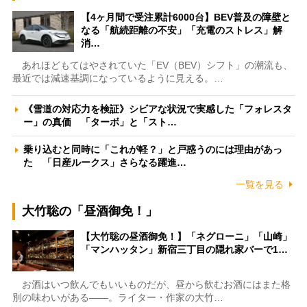
【4ヶ月間で受注累計6000台】BEV普及の障壁と
なる「航続距離の不安」「充電のストレス」解
消…
あれほどもてはやされていた「EV（BEV）シフト」の潮流も、
最近では減速基調になっているように見える。…
《雪道の対応力を検証》シビアな状況で実感した「フォレスタ
ー」の真価 「ターボ」と「スト…
乗り込むと同時に「これが軽？」と戸惑うのには理由があっ
た 「日産ルークス」さらなる躍進…
一覧を見る
大竹聡の「昼酒御免！」
【大竹聡の昼酒御免！】「ネグローニ」「山崎」
「マンハッタン」新宿三丁目の隠れ家バーで1…
お酒はいつ飲んでもいいものだが、昼から飲むお酒にはまた格
別の味わいがある――。ライター・作家の大竹…