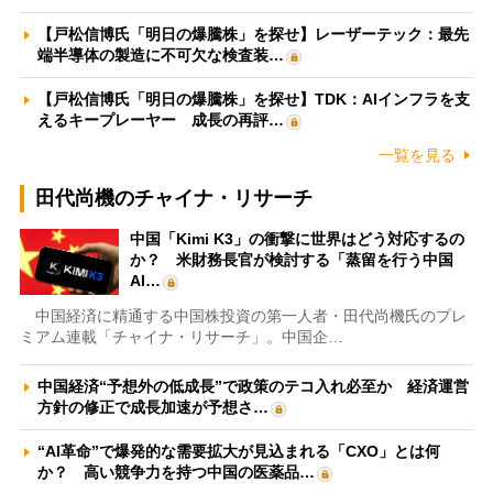
【戸松信博氏「明日の爆騰株」を探せ】レーザーテック：最先
端半導体の製造に不可欠な検査装…
【戸松信博氏「明日の爆騰株」を探せ】TDK：AIインフラを支
えるキープレーヤー 成長の再評…
一覧を見る
田代尚機のチャイナ・リサーチ
中国「Kimi K3」の衝撃に世界はどう対応するの
か？ 米財務長官が検討する「蒸留を行う中国
AI…
中国経済に精通する中国株投資の第一人者・田代尚機氏のプレ
ミアム連載「チャイナ・リサーチ」。中国企…
中国経済“予想外の低成長”で政策のテコ入れ必至か 経済運営
方針の修正で成長加速が予想さ…
“AI革命”で爆発的な需要拡大が見込まれる「CXO」とは何
か？ 高い競争力を持つ中国の医薬品…