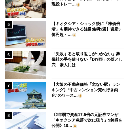
現役トレー…
【キオクシア・ショック後に「株価倍
5
増」も期待できる注目銘柄5選】資産3
億円超・…
「失敗すると取り返しがつかない」葬
6
儀社の手を借りない「DIY葬」の落とし
穴 素人には…
【大阪の不動産価格「危ない駅」ラン
7
キング】“中古マンション売れ行き鈍
化”のワース…
《2年弱で資産17.5倍の元証券マンが
8
「キオクシア急落で次に狙う」5銘柄を
公開》10…