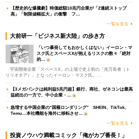
【歴史的な爆騰劇】時価総額10兆円企業が「2連続ストップ
高」「制限値幅拡大」の衝撃 フ…
一覧を見る
大前研一「ビジネス新大陸」の歩き方
「いつ暴発してもおかしくはない」イーロン・マ
スク氏とスペースXが抱えるリスクの数々「絶対
的…
宇宙開発企業「スペースX」の上場で史上初の「兆万長者（ト
リリオネア）」となったイーロン・マスク氏。…
【3メガバンクは純利益5兆円超】銀行、商社、ゼネコンは最高
益続出の一方で、中小企業・…
急増する中国企業の“国籍ロンダリング” SHEIN、TikTok、
Temu…本社機能を海外に移転させ…
一覧を見る
投資ノウハウ満載コミック「俺がカブ番長！」