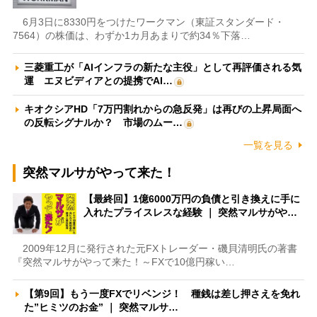
6月3日に8330円をつけたワークマン（東証スタンダード・
7564）の株価は、わずか1カ月あまりで約34％下落…
三菱重工が「AIインフラの新たな主役」として再評価される気
運 エヌビディアとの提携でAI…
キオクシアHD「7万円割れからの急反発」は再びの上昇局面へ
の反転シグナルか？ 市場のムー…
一覧を見る
突然マルサがやって来た！
【最終回】1億6000万円の負債と引き換えに手に
入れたプライスレスな経験 ｜ 突然マルサがや…
2009年12月に発行された元FXトレーダー・磯貝清明氏の著書
『突然マルサがやって来た！～FXで10億円稼い…
【第9回】もう一度FXでリベンジ！ 種銭は差し押さえを免れ
た”ヒミツのお金” ｜ 突然マルサ…