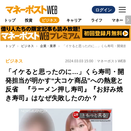
ログイン
トップ
投資
ビジネス
キャリア
ライフ
マネー
トップ
ビジネス
企業・業界
「イケると思ったのに…」くら寿司・開発担当
ビジネス
2024.03.03 15:00
マネーポストWEB
「イケると思ったのに…」くら寿司・開
発担当が明かす“大コケ商品”への熱意と
反省 『ラーメン押し寿司』『お好み焼
き寿司』はなぜ失敗したのか？
もっと見る
arrow_forward_ios