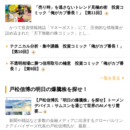
「売り時」を逃さないトレンド見極め術 投資コ
ミック「俺がカブ番長！」【第11回】
かつて投資情報雑誌「マネーポスト」にて、圧倒的な情報量が
詰め込まれた「天下無敵の株コミック」とし…
テクニカル分析・集中講義 投資コミック「俺がカブ番長！」
【第10回】
不透明相場に勝つ信用取引の極意 投資コミック「俺がカブ番
長！」【第9回】
一覧を見る
戸松信博の明日の爆騰株を探せ！
【戸松信博氏「明日の爆騰株」を探せ】トーメン
デバイス：サムスンを通じて世界のAIメモリ需
要…
新聞や雑誌など多数の金融メディアに出演するグローバルリン
クアドバイザーズ代表の戸松信博氏が、最新…