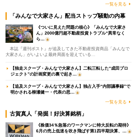
一覧を見る
「みんなで大家さん」配当ストップ騒動の内幕
《ついに見えた問題の核心》「みんなで大家さ
ん」2000億円超不動産投資トラブル“異常なく
ら…
本誌『週刊ポスト』が追及してきた不動産投資商品「みんなで
大家さん」がいよいよ最終局面を迎えている…
【独走スクープ・みんなで大家さん】二転三転した“成田プロ
ジェクト”の計画変更の裏で起き…
【追及スクープ・みんなで大家さん】独占入手“内部議事録”で
明かされる柳瀬健一・代表の思…
一覧を見る
古賀真人「発掘！好決算銘柄」
《株価34％急落のワークマンに特大反転の期待》
6月の売上低迷を吹き飛ばす第1四半期決算、…