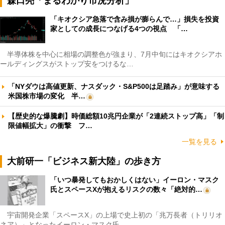
森口亮「まるわかり市況分析」
「キオクシア急落で含み損が膨らんで…」損失を投資
家としての成長につなげる4つの視点 「…
半導体株を中心に相場の調整色が強まり、7月中旬にはキオクシアホ
ールディングスがストップ安をつけるな…
「NYダウは高値更新、ナスダック・S&P500は足踏み」が意味する
米国株市場の変化 半…
【歴史的な爆騰劇】時価総額10兆円企業が「2連続ストップ高」「制
限値幅拡大」の衝撃 フ…
一覧を見る
大前研一「ビジネス新大陸」の歩き方
「いつ暴発してもおかしくはない」イーロン・マスク
氏とスペースXが抱えるリスクの数々「絶対的…
宇宙開発企業「スペースX」の上場で史上初の「兆万長者（トリリオ
ネア）」となったイーロン・マスク氏。…