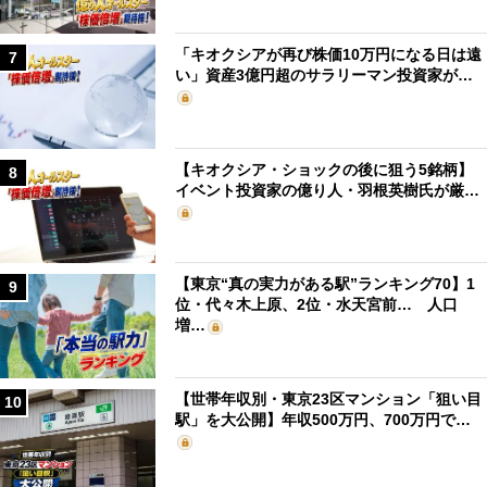
「キオクシアが再び株価10万円になる日は遠
7
い」資産3億円超のサラリーマン投資家が…
【キオクシア・ショックの後に狙う5銘柄】
8
イベント投資家の億り人・羽根英樹氏が厳…
【東京“真の実力がある駅”ランキング70】1
9
位・代々木上原、2位・水天宮前… 人口
増…
【世帯年収別・東京23区マンション「狙い目
10
駅」を大公開】年収500万円、700万円で…