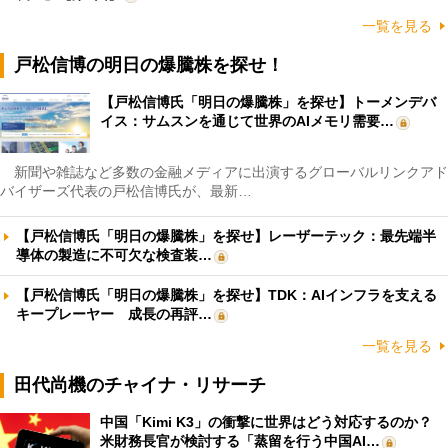
一覧を見る
戸松信博の明日の爆騰株を探せ！
【戸松信博氏「明日の爆騰株」を探せ】トーメンデバ
イス：サムスンを通じて世界のAIメモリ需要…
新聞や雑誌など多数の金融メディアに出演するグローバルリンクアド
バイザーズ代表の戸松信博氏が、最新…
【戸松信博氏「明日の爆騰株」を探せ】レーザーテック：最先端半
導体の製造に不可欠な検査装…
【戸松信博氏「明日の爆騰株」を探せ】TDK：AIインフラを支える
キープレーヤー 成長の再評…
一覧を見る
田代尚機のチャイナ・リサーチ
中国「Kimi K3」の衝撃に世界はどう対応するのか？
米財務長官が検討する「蒸留を行う中国AI…