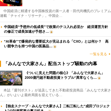
中国経済に精通する中国株投資の第一人者・田代尚機氏のプレミアム
連載「チャイナ・リサーチ」。中国企…
中国経済“予想外の低成長”で政策のテコ入れ必至か 経済運営方針
の修正で成長加速が予想さ…
“AI革命”で爆発的な需要拡大が見込まれる「CXO」とは何か？ 高
い競争力を持つ中国の医薬品…
一覧を見る
「みんなで大家さん」配当ストップ騒動の内幕
《ついに見えた問題の核心》「みんなで大家さん」
2000億円超不動産投資トラブル“異常なくら…
本誌『週刊ポスト』が追及してきた不動産投資商品「みんなで大家さ
ん」がいよいよ最終局面を迎えている…
【独走スクープ・みんなで大家さん】二転三転した“成田プロジェク
ト”の計画変更の裏で起き…