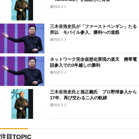
週刊ポスト
三木谷浩史氏が「ファーストペンギン」たる
所以 モバイル参入、勝利への道筋
週刊ポスト
ネットワーク完全仮想化実現の楽天 携帯電
話参入での3年越しの勝利
週刊ポスト
三木谷浩史氏と孫正義氏 プロ野球参入から
17年、再び交わる二人の軌跡
週刊ポスト
注目TOPIC