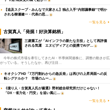
【追及スクープ・みんなで大家さん】独占入手“内部議事録”で明か
される柳瀬健一・代表の思…
一覧を見る
古賀真人「発掘！好決算銘柄」
三菱重工が「AIインフラの新たな主役」として再評価
される気運 エヌビディアとの提携でAIデ…
今年の株式市場を牽引してきたAI・半導体関連株に、調整の動きが広
がっている。そうしたなか、再び注目…
キオクシアHD「7万円割れからの急反発」は再びの上昇局面への反
転シグナルか？ 市場のムー…
《億り人・古賀真人氏が厳選》野村総合研究所だけじゃない！
「DX・省力化・円安」を追い風に…
一覧を見る