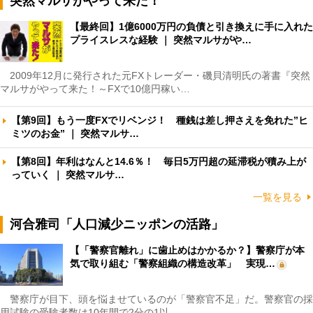
突然マルサがやって来た！
【最終回】1億6000万円の負債と引き換えに手に入れた
プライスレスな経験 ｜ 突然マルサがや…
2009年12月に発行された元FXトレーダー・磯貝清明氏の著書『突然
マルサがやって来た！～FXで10億円稼い…
【第9回】もう一度FXでリベンジ！ 種銭は差し押さえを免れた”ヒ
ミツのお金” ｜ 突然マルサ…
【第8回】年利はなんと14.6％！ 毎日5万円超の延滞税が積み上が
っていく ｜ 突然マルサ…
一覧を見る
河合雅司「人口減少ニッポンの活路」
【「警察官離れ」に歯止めはかかるか？】警察庁が本
気で取り組む「警察組織の構造改革」 実現…
警察庁が目下、頭を悩ませているのが「警察官不足」だ。警察官の採
用試験の受験者数は10年間で2分の1以…