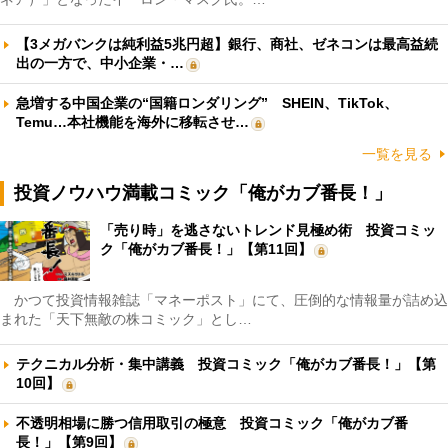
【3メガバンクは純利益5兆円超】銀行、商社、ゼネコンは最高益続
出の一方で、中小企業・…
急増する中国企業の“国籍ロンダリング” SHEIN、TikTok、
Temu…本社機能を海外に移転させ…
一覧を見る
投資ノウハウ満載コミック「俺がカブ番長！」
「売り時」を逃さないトレンド見極め術 投資コミッ
ク「俺がカブ番長！」【第11回】
かつて投資情報雑誌「マネーポスト」にて、圧倒的な情報量が詰め込
まれた「天下無敵の株コミック」とし…
テクニカル分析・集中講義 投資コミック「俺がカブ番長！」【第
10回】
不透明相場に勝つ信用取引の極意 投資コミック「俺がカブ番
長！」【第9回】