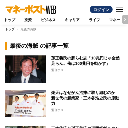
ログイン
トップ
投資
ビジネス
キャリア
ライフ
マネー
トップ
最後の海賊
最後の海賊 の記事一覧
孫正義氏の膨らむ志「10兆円じゃ全然
足らん。俺は100兆円を動かす」
週刊ポスト
楽天はなぜがん治療に取り組むのか
新世代の起業家・三木谷浩史氏の原動
力
週刊ポスト