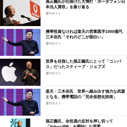
孫正義氏が仕掛けた大博打「ボーダフォン日
本法人買収」を振り返る
週刊ポスト
携帯投資なければ楽天の営業黒字1000億円、
三木谷氏「それのどこが面白い」
週刊ポスト
世界を目指した孫正義氏にとって「コンパ
ス」だったスティーブ・ジョブズ
週刊ポスト
楽天・三木谷氏 世界へ踏み出す強力な武器
となる、携帯電話の「完全仮想化技術」
週刊ポスト
孫正義氏、全役員の反対を押し切って
「Yahoo!BB」を開始した背景