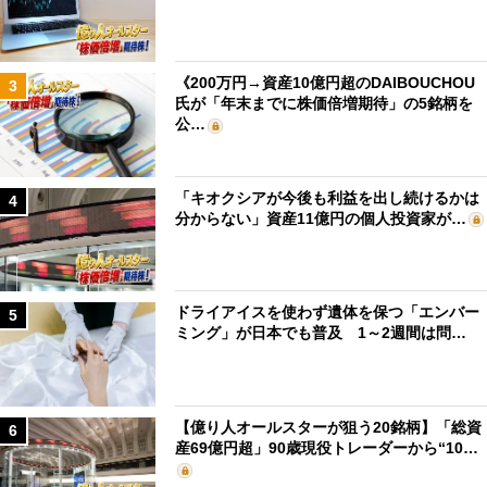
《200万円→資産10億円超のDAIBOUCHOU
3
氏が「年末までに株価倍増期待」の5銘柄を
公…
「キオクシアが今後も利益を出し続けるかは
4
分からない」資産11億円の個人投資家が…
ドライアイスを使わず遺体を保つ「エンバー
5
ミング」が日本でも普及 1～2週間は問…
【億り人オールスターが狙う20銘柄】「総資
6
産69億円超」90歳現役トレーダーから“10…