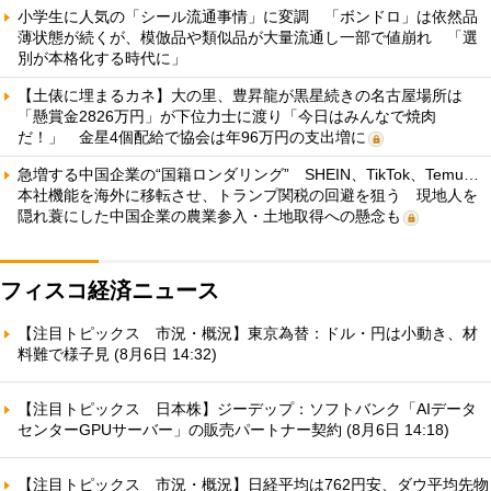
小学生に人気の「シール流通事情」に変調 「ボンドロ」は依然品
薄状態が続くが、模倣品や類似品が大量流通し一部で値崩れ 「選
別が本格化する時代に」
【土俵に埋まるカネ】大の里、豊昇龍が黒星続きの名古屋場所は
「懸賞金2826万円」が下位力士に渡り「今日はみんなで焼肉
だ！」 金星4個配給で協会は年96万円の支出増に
急増する中国企業の“国籍ロンダリング” SHEIN、TikTok、Temu…
本社機能を海外に移転させ、トランプ関税の回避を狙う 現地人を
隠れ蓑にした中国企業の農業参入・土地取得への懸念も
フィスコ経済ニュース
【注目トピックス 市況・概況】東京為替：ドル・円は小動き、材
料難で様子見 (8月6日 14:32)
【注目トピックス 日本株】ジーデップ：ソフトバンク「AIデータ
センターGPUサーバー」の販売パートナー契約 (8月6日 14:18)
【注目トピックス 市況・概況】日経平均は762円安、ダウ平均先物