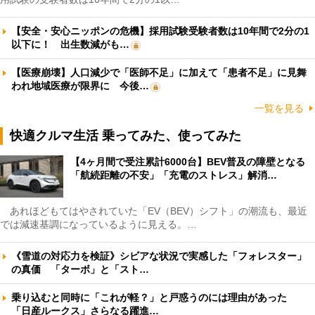
【安全・安心ニッポンの危機】採用試験受験者数は10年間で2分の1
以下に！ 出生数減がも…
【医療崩壊】人口減少で「医師不足」に加えて「患者不足」に見舞
われ地域医療が限界に 今後…
一覧を見る
快適クルマ生活 乗ってみた、使ってみた
【4ヶ月間で受注累計6000台】BEV普及の障壁となる
「航続距離の不安」「充電のストレス」解消…
あれほどもてはやされていた「EV（BEV）シフト」の潮流も、最近
では減速基調になっているように見える。…
《雪道の対応力を検証》シビアな状況で実感した「フォレスター」
の真価 「ターボ」と「スト…
乗り込むと同時に「これが軽？」と戸惑うのには理由があった
「日産ルークス」さらなる躍進…