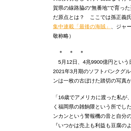
賀県の線路脇の“無番地”で育っ
だ原点とは？ ここでは孫正義
集中連載「最後の海賊」
、ジャ
敬称略）
＊ ＊ ＊
5月12日、4兆9900億円と
2021年3月期のソフトバンク
ンは一枚の古ぼけた踏切の写真
「16歳でアメリカに渡った私が
く福岡県の雑餉隈という所でし
ンカンという警報機の音と自分
『いつかは売上も利益も豆腐のよ