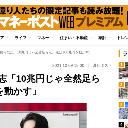
ア
ライフ
マネー
住まい・不動産
家計
トレ
膨らむ志「10兆円じゃ全然足らん。俺は100兆円を動かす」
ラ
1
2021.10.09 15:00
週刊ポスト
志「10兆円じゃ全然足ら
2
を動かす」
3
4