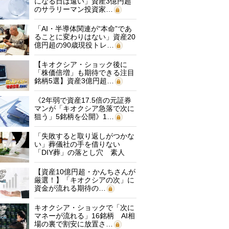
になる日は遠い」資産3億円超
のサラリーマン投資家…
「AI・半導体関連が“本命”であ
ることに変わりはない」資産20
億円超の90歳現役トレ…
【キオクシア・ショック後に
「株価倍増」も期待できる注目
銘柄5選】資産3億円超…
《2年弱で資産17.5倍の元証券
マンが「キオクシア急落で次に
狙う」5銘柄を公開》1…
「失敗すると取り返しがつかな
い」葬儀社の手を借りない
「DIY葬」の落とし穴 素人
に…
【資産10億円超・かんちさんが
厳選！】「キオクシアの次」に
資金が流れる期待の…
キオクシア・ショックで「次に
マネーが流れる」16銘柄 AI相
場の裏で割安に放置さ…