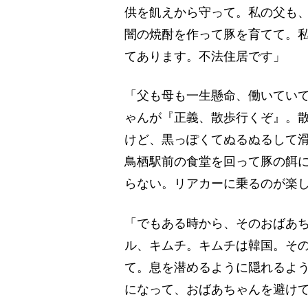
供を飢えから守って。私の父も
闇の焼酎を作って豚を育てて。
てあります。不法住居です」
「父も母も一生懸命、働いてい
ゃんが『正義、散歩行くぞ』。
けど、黒っぽくてぬるぬるして滑
鳥栖駅前の食堂を回って豚の餌
らない。リアカーに乗るのが楽
「でもある時から、そのおばあ
ル、キムチ。キムチは韓国。そ
て。息を潜めるように隠れるよ
になって、おばあちゃんを避け