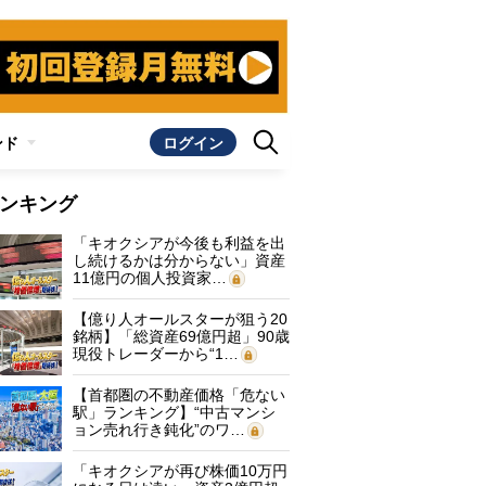
ンド
ログイン
ンキング
「キオクシアが今後も利益を出
し続けるかは分からない」資産
11億円の個人投資家…
【億り人オールスターが狙う20
銘柄】「総資産69億円超」90歳
現役トレーダーから“1…
【首都圏の不動産価格「危ない
駅」ランキング】“中古マンシ
ョン売れ行き鈍化”のワ…
「キオクシアが再び株価10万円