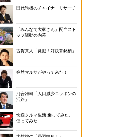
田代尚機のチャイナ・リサーチ
「みんなで大家さん」配当スト
ップ騒動の内幕
古賀真人「発掘！好決算銘柄」
突然マルサがやって来た！
河合雅司「人口減少ニッポンの
活路」
快適クルマ生活 乗ってみた、
使ってみた
大竹聡の「昼酒御免！」