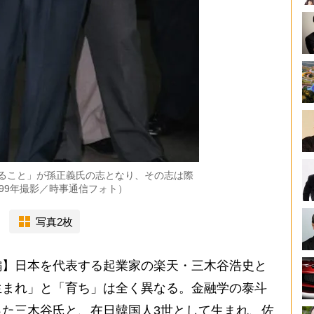
ること」が孫正義氏の志となり、その志は際
99年撮影／時事通信フォト）
写真2枚
編】日本を代表する起業家の楽天・三木谷浩史と
生まれ」と「育ち」は全く異なる。金融学の泰斗
た三木谷氏と、在日韓国人3世として生まれ、佐