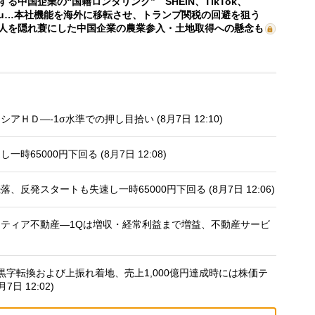
する中国企業の“国籍ロンダリング” SHEIN、TikTok、
mu…本社機能を海外に移転させ、トランプ関税の回避を狙う
人を隠れ蓑にした中国企業の農業参入・土地取得への懸念も
Ｄ—-1σ水準での押し目拾い (8月7日 12:10)
5000円下回る (8月7日 12:08)
発スタートも失速し一時65000円下回る (8月7日 12:06)
ティア不動産—1Qは増収・経常利益まで増益、不動産サービ
：黒字転換および上振れ着地、売上1,000億円達成時には株価テ
日 12:02)