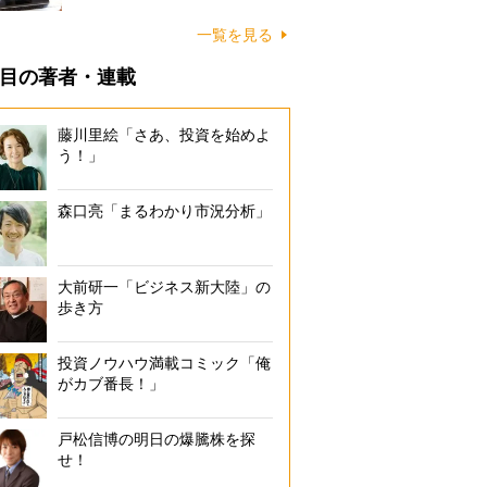
一覧を見る
目の著者・連載
藤川里絵「さあ、投資を始めよ
う！」
森口亮「まるわかり市況分析」
大前研一「ビジネス新大陸」の
歩き方
投資ノウハウ満載コミック「俺
がカブ番長！」
戸松信博の明日の爆騰株を探
せ！