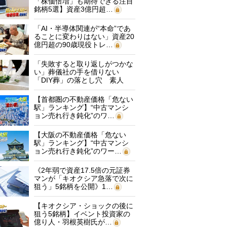
「株価倍増」も期待できる注目
銘柄5選】資産3億円超…
「AI・半導体関連が“本命”であ
ることに変わりはない」資産20
億円超の90歳現役トレ…
「失敗すると取り返しがつかな
い」葬儀社の手を借りない
「DIY葬」の落とし穴 素人
に…
【首都圏の不動産価格「危ない
駅」ランキング】“中古マンシ
ョン売れ行き鈍化”のワ…
【大阪の不動産価格「危ない
駅」ランキング】“中古マンシ
ョン売れ行き鈍化”のワー…
《2年弱で資産17.5倍の元証券
マンが「キオクシア急落で次に
狙う」5銘柄を公開》1…
【キオクシア・ショックの後に
狙う5銘柄】イベント投資家の
億り人・羽根英樹氏が…