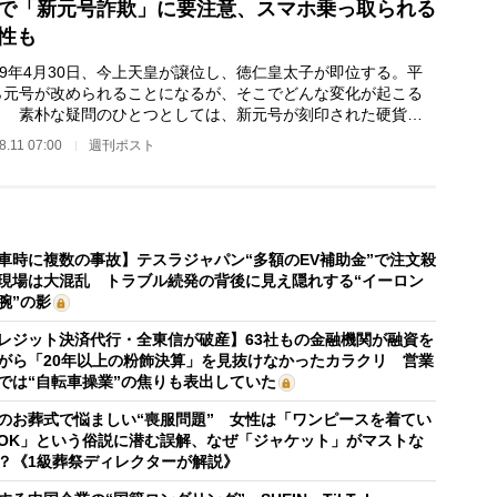
で「新元号詐欺」に要注意、スマホ乗っ取られる
性も
19年4月30日、今上天皇が譲位し、徳仁皇太子が即位する。平
ら元号が改められることになるが、そこでどんな変化が起こる
。 素朴な疑問のひとつとしては、新元号が刻印された硬貨は
手元に届くのかが…
8.11 07:00
週刊ポスト
車時に複数の事故】テスラジャパン“多額のEV補助金”で注文殺
現場は大混乱 トラブル続発の背後に見え隠れする“イーロン
腕”の影
レジット決済代行・全東信が破産】63社もの金融機関が融資を
がら「20年以上の粉飾決算」を見抜けなかったカラクリ 営業
では“自転車操業”の焦りも表出していた
のお葬式で悩ましい“喪服問題” 女性は「ワンピースを着てい
OK」という俗説に潜む誤解、なぜ「ジャケット」がマストな
？《1級葬祭ディレクターが解説》