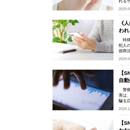
れる
悪徳
2025.0
《人
われ
特殊
犯人
徳商
る詐
2025.0
【S
自動
警察庁
害は、
騙る
に詳
2024.1
【S