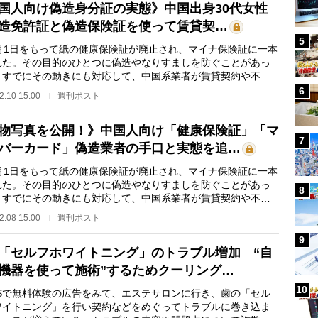
国人向け偽造身分証の実態》中国出身30代女性
造免許証と偽造保険証を使って賃貸契…
5
月1日をもって紙の健康保険証が廃止され、マイナ保険証に一本
れた。その目的のひとつに偽造やなりすましを防ぐことがあっ
、すでにその動きにも対応して、中国系業者が賃貸契約や不法
に使える保険証…
6
2.10 15:00
週刊ポスト
物写真を公開！》中国人向け「健康保険証」「マ
7
バーカード」偽造業者の手口と実態を追…
月1日をもって紙の健康保険証が廃止され、マイナ保険証に一本
れた。その目的のひとつに偽造やなりすましを防ぐことがあっ
8
、すでにその動きにも対応して、中国系業者が賃貸契約や不法
に使える保険証…
2.08 15:00
週刊ポスト
9
「セルフホワイトニング」のトラブル増加 “自
機器を使って施術”するためクーリング…
10
Sで無料体験の広告をみて、エステサロンに行き、歯の「セル
ワイトニング」を行い契約などをめぐってトラブルに巻き込ま