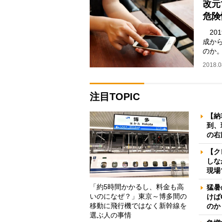
改元
危険
20
成か
のか
いつ
2018.0
注目TOPIC
【納
到、
の右
【ク
しな
現場
「約5時間かかるし、料金も高
猛暑
いのになぜ？」東京～博多間の
けば
移動に飛行機ではなく新幹線を
のか
選ぶ人の事情