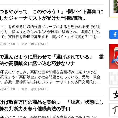
つきやがって、このやろう！」“闇バイト募集”に
したジャーナリストが受けた“恫喝電話…
フィ」を名乗る組織的強盗グループによると思われる犯行が明
になり、指示役とみられる4人が日本に移送され、逮捕された。
中で、実行役をSNSで募集する「闇バイト」の問題が注目を集
いる。詐欺・悪…
2.19 16:00
マネーポストWEB
で選んだように思わせて「選ばされている」 霊
法や高額献金に誘い込む巧妙なワナ
不安につけこみ、高額な壺や印鑑を言葉巧みに売りつける
感商法」や「高額献金」が社会問題となっている。元統一教会
で、詐欺・悪徳商法に詳しいジャーナリストの多田文明氏によ
、霊感商法や高額…
2.04 15:00
マネーポストWEB
けば数百万円の商品を契約… 「浅慮」状態にし
静な判断力を奪う催眠商法の手口
不安につけこみ、高額な壺や印鑑を言葉巧みに売りつける