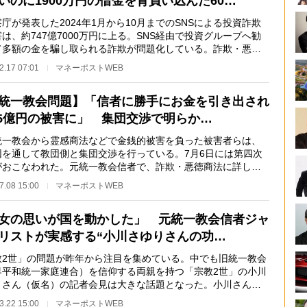
いのに1900万円の借金を背負い込んだ60…
が発表した2024年1月から10月までのSNSによる投資詐欺
は、約747億7000万円に上る。SNS経由で投資グループへ勧
て多額の金を騙し取られる詐欺が問題化している。詐欺・悪徳
に詳しいジャーナリ…
2.17 07:01
マネーポストWEB
統一教会問題】「信者に勝手にお金を引き出され
.5億円の被害に」 集団交渉で明らか…
一教会から霊感商法などで金銭的被害を負った被害者らは、
団を通して教団側と集団交渉を行っている。7月6日には第四次
がおこなわれた。元統一教会信者で、詐欺・悪徳商法に詳しい
ーナリストの多…
7.08 15:00
マネーポストWEB
女の思いが国を動かした」 元統一教会信者ジャ
リストが実感する“小川さゆりさんの功…
教2世」の問題が昨年から注目を集めている。中でも旧統一教会
界平和統一家庭連合）を信仰する両親を持つ「宗教2世」の小川
りさん（仮名）の記者会見は大きな話題となった。小川さんが
ィアを通じて…
3.22 15:00
マネーポストWEB