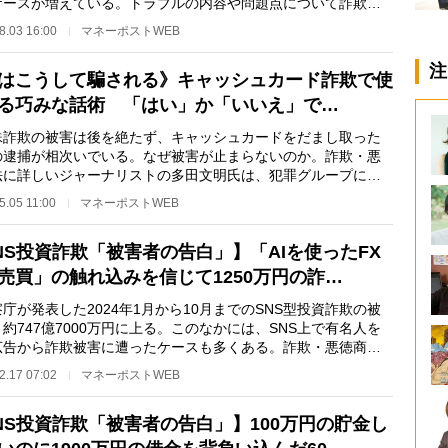
ケースが増えている。トラブルの内容や問題点について詐欺・
商法に詳しいジャ…
8.03 16:00
マネーポストWEB
注
はこうして騙される》キャッシュカード詐欺で使
る巧みな話術 「はい」か「いいえ」で…
詐欺の被害は後を絶たず、キャッシュカードをだまし取った
の逮捕が相次いでいる。なぜ被害が止まらないのか。詐欺・悪
法に詳しいジャーナリストの多田文明氏は、犯罪グループによ
欺を行う巧みな…
5.05 11:00
マネーポストWEB
NS投資詐欺「被害者の告白」】「AIを使ったFX
売買」の触れ込みを信じて1250万円の詐…
が発表した2024年1月から10月までのSNS型投資詐欺の被
約747億7000万円に上る。このなかには、SNS上で有名人を
広告から詐欺被害に遭ったケースも多くある。詐欺・悪徳商法
しいジャーナリスト…
2.17 07:02
マネーポストWEB
NS投資詐欺「被害者の告白」】100万円の貯金し