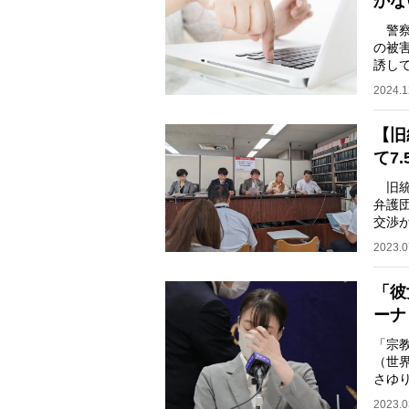
かな
警察庁
の被害
誘し
商法
2024.1
【旧
て7
旧統
弁護
交渉
ジャ
2023.0
「彼
ーナ
「宗
（世
さゆ
メデ
2023.0