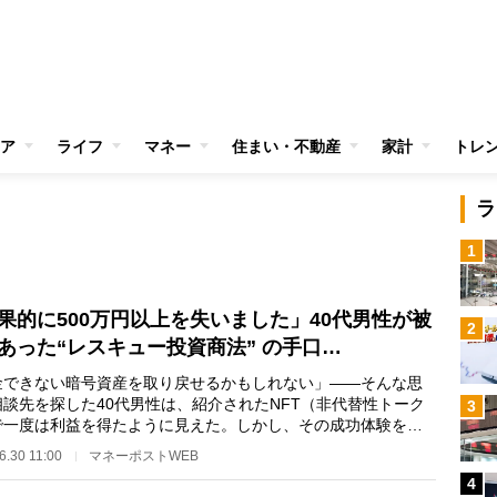
ア
ライフ
マネー
住まい・不動産
家計
トレ
ラ
1
果的に500万円以上を失いました」40代男性が被
2
あった“レスキュー投資商法” の手口…
金できない暗号資産を取り戻せるかもしれない」――そんな思
相談先を探した40代男性は、紹介されたNFT（非代替性トーク
3
で一度は利益を得たように見えた。しかし、その成功体験を足
に高額なNFTや、…
6.30 11:00
マネーポストWEB
4