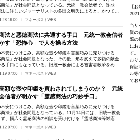
感商法」が社会問題となっている。元統一教会信者で、詐欺・
【お
商法に詳しいジャーナリストの多田文明氏によると、かつて問
202
なった催眠商法な…
1.28 19:00
マネーポストWEB
当サ
資の
商法と悪徳商法に共通する手口 元統一教会信者
際の
かす「恐怖心」で人を操る方法
にお
す。
不安につけこみ、高額な壺や印鑑を言葉巧みに売りつける
感商法」が社会問題となった。その後、形を変えて多額の献金
おり
せる手口にもなっている。旧統一教会による被害者救済をめぐ
保証
悪徳商法の対策と…
ル等
1.19 07:00
マネーポストWEB
てお
高額な壺や印鑑を買わされてしまうのか？ 元統
会信者が明かす「霊感商法の巧妙手口」
不安につけこみ、高額な壺や印鑑を言葉巧みに売りつける
感商法」が社会問題となっている。11月14日には、旧統一教会
らず、幅広く霊感商法の相談を受け付ける「霊感商法等対応ダ
ル」が、日本司法…
1.12 07:00
マネーポストWEB