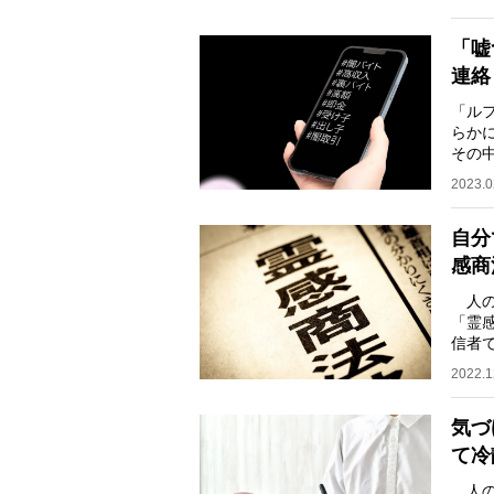
「嘘
連絡
「ル
らか
その
めて
2023.0
自分
感商
人の
「霊
信者
ると
2022.1
気づ
て冷
人の