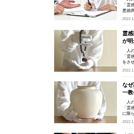
「霊
悪徳
題に
2022.1
霊感
が明
人の
「霊
をさ
り、
2022.1
なぜ
一教
人の
「霊
に限
イヤ
2022.1