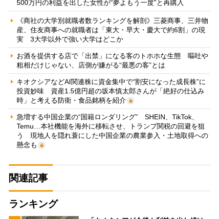
500万円の利益を出した女性が“夢よもう一度”と再購入
《商社の大学別就職者数ランキングを解剖》三菱商事、三井物
産、住友商事への就職者は「東大・早大・慶大で約6割」の現
実 3大学以外で強い大学はどこか
お酒を提供する店で「出禁」になる客のトホホな生態 嘔吐や
粗相だけじゃない、店側が嫌がる“最悪の客”とは
キオクシアなどAI関連株に資金集中で“割安になった成長株”に
投資妙味 資産1.5億円超の坂本慎太郎さんが「絶好の仕込み
時」と考える防衛・食品銘柄を紹介
急増する中国企業の“国籍ロンダリング” SHEIN、TikTok、
Temu…本社機能を海外に移転させ、トランプ関税の回避を狙
う 現地人を隠れ蓑にした中国企業の農業参入・土地取得への
懸念も
関連記事
ランキング