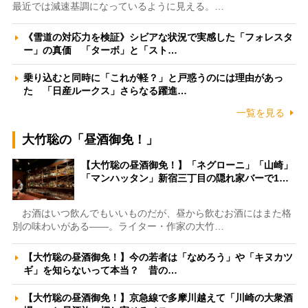
最近では減速基調になっているように見える。…
《雪道の対応力を検証》シビアな状況で実感した「フォレスタ
ー」の真価 「ターボ」と「スト…
乗り込むと同時に「これが軽？」と戸惑うのには理由があっ
た 「日産ルークス」さらなる躍進…
一覧を見る
大竹聡の「昼酒御免！」
【大竹聡の昼酒御免！】「ネグローニ」「山崎」
「マンハッタン」新宿三丁目の隠れ家バーで1…
お酒はいつ飲んでもいいものだが、昼から飲むお酒にはまた格
別の味わいがある――。ライター・作家の大竹…
【大竹聡の昼酒御免！】今の若者は「なめろう」や「キヌカツ
ギ」を知らないって本当？ 昔の…
【大竹聡の昼酒御免！】京急線で多摩川越えて「川崎の大衆酒