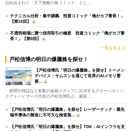
詰め込まれた「天下無敵の株コミック」とし…
テクニカル分析・集中講義 投資コミック「俺がカブ番長！」
【第10回】
不透明相場に勝つ信用取引の極意 投資コミック「俺がカブ番
長！」【第9回】
一覧を見る
戸松信博の明日の爆騰株を探せ！
【戸松信博氏「明日の爆騰株」を探せ】トーメン
デバイス：サムスンを通じて世界のAIメモリ需
要…
新聞や雑誌など多数の金融メディアに出演するグローバルリン
クアドバイザーズ代表の戸松信博氏が、最新…
【戸松信博氏「明日の爆騰株」を探せ】レーザーテック：最先
端半導体の製造に不可欠な検査装…
【戸松信博氏「明日の爆騰株」を探せ】TDK：AIインフラを支