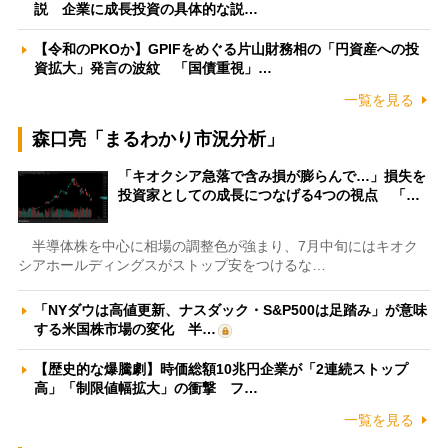
説 企業に成長投資の具体的な説…
【令和のPKOか】GPIFをめぐる片山財務相の「円資産への投
資拡大」発言の波紋 「国債重視」…
一覧を見る
森口亮「まるわかり市況分析」
「キオクシア急落で含み損が膨らんで…」損失を
投資家としての成長につなげる4つの視点 「…
半導体株を中心に相場の調整色が強まり、7月中旬にはキオク
シアホールディングスがストップ安をつけるな…
「NYダウは高値更新、ナスダック・S&P500は足踏み」が意味
する米国株市場の変化 半…
【歴史的な爆騰劇】時価総額10兆円企業が「2連続ストップ
高」「制限値幅拡大」の衝撃 フ…
一覧を見る