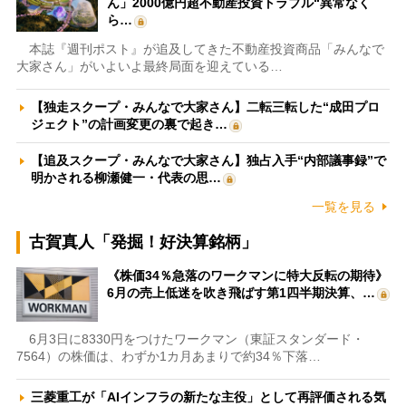
ん」2000億円超不動産投資トラブル“異常なく
ら…
本誌『週刊ポスト』が追及してきた不動産投資商品「みんなで
大家さん」がいよいよ最終局面を迎えている…
【独走スクープ・みんなで大家さん】二転三転した“成田プロ
ジェクト”の計画変更の裏で起き…
【追及スクープ・みんなで大家さん】独占入手“内部議事録”で
明かされる柳瀬健一・代表の思…
一覧を見る
古賀真人「発掘！好決算銘柄」
《株価34％急落のワークマンに特大反転の期待》
6月の売上低迷を吹き飛ばす第1四半期決算、…
6月3日に8330円をつけたワークマン（東証スタンダード・
7564）の株価は、わずか1カ月あまりで約34％下落…
三菱重工が「AIインフラの新たな主役」として再評価される気