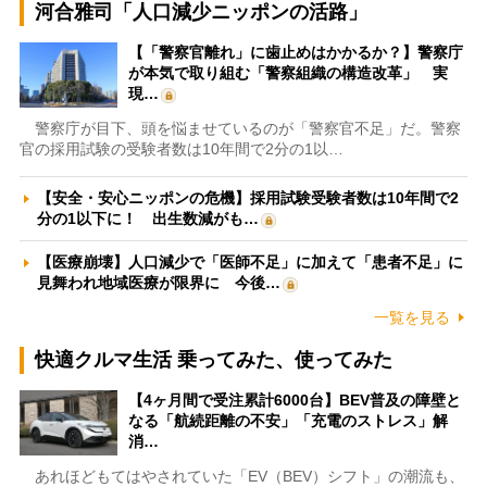
河合雅司「人口減少ニッポンの活路」
【「警察官離れ」に歯止めはかかるか？】警察庁
が本気で取り組む「警察組織の構造改革」 実
現…
警察庁が目下、頭を悩ませているのが「警察官不足」だ。警察
官の採用試験の受験者数は10年間で2分の1以…
【安全・安心ニッポンの危機】採用試験受験者数は10年間で2
分の1以下に！ 出生数減がも…
【医療崩壊】人口減少で「医師不足」に加えて「患者不足」に
見舞われ地域医療が限界に 今後…
一覧を見る
快適クルマ生活 乗ってみた、使ってみた
【4ヶ月間で受注累計6000台】BEV普及の障壁と
なる「航続距離の不安」「充電のストレス」解
消…
あれほどもてはやされていた「EV（BEV）シフト」の潮流も、