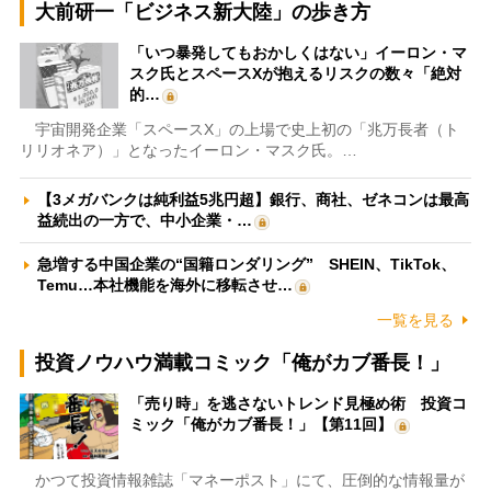
大前研一「ビジネス新大陸」の歩き方
「いつ暴発してもおかしくはない」イーロン・マ
スク氏とスペースXが抱えるリスクの数々「絶対
的…
宇宙開発企業「スペースX」の上場で史上初の「兆万長者（ト
リリオネア）」となったイーロン・マスク氏。…
【3メガバンクは純利益5兆円超】銀行、商社、ゼネコンは最高
益続出の一方で、中小企業・…
急増する中国企業の“国籍ロンダリング” SHEIN、TikTok、
Temu…本社機能を海外に移転させ…
一覧を見る
投資ノウハウ満載コミック「俺がカブ番長！」
「売り時」を逃さないトレンド見極め術 投資コ
ミック「俺がカブ番長！」【第11回】
かつて投資情報雑誌「マネーポスト」にて、圧倒的な情報量が