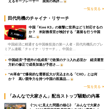
えるキープレーヤー 成長の再評…
一覧を見る
田代尚機のチャイナ・リサーチ
中国「Kimi K3」の衝撃に世界はどう対応するの
か？ 米財務長官が検討する「蒸留を行う中国
AI…
中国経済に精通する中国株投資の第一人者・田代尚機氏のプレ
ミアム連載「チャイナ・リサーチ」。中国企…
中国経済“予想外の低成長”で政策のテコ入れ必至か 経済運営
方針の修正で成長加速が予想さ…
“AI革命”で爆発的な需要拡大が見込まれる「CXO」とは何
か？ 高い競争力を持つ中国の医薬品…
一覧を見る
「みんなで大家さん」配当ストップ騒動の内幕
《ついに見えた問題の核心》「みんなで大家さ