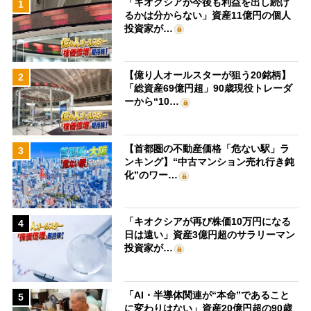
「キオクシアが今後も利益を出し続け
1
るかは分からない」資産11億円の個人
投資家が…
【億り人オールスターが狙う20銘柄】
2
「総資産69億円超」90歳現役トレーダ
ーから“10…
【首都圏の不動産価格「危ない駅」ラ
3
ンキング】“中古マンション売れ行き鈍
化”のワー…
「キオクシアが再び株価10万円になる
4
日は遠い」資産3億円超のサラリーマン
投資家が…
「AI・半導体関連が“本命”であること
5
に変わりはない」資産20億円超の90歳