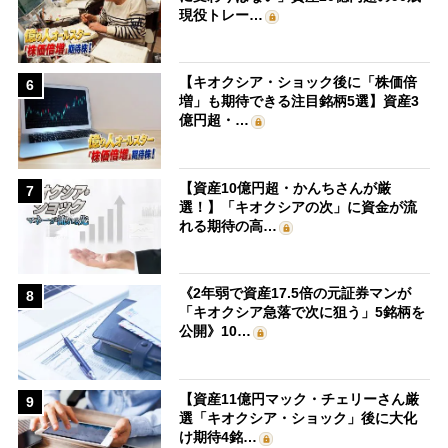
現役トレー…
【キオクシア・ショック後に「株価倍
6
増」も期待できる注目銘柄5選】資産3
億円超・…
【資産10億円超・かんちさんが厳
7
選！】「キオクシアの次」に資金が流
れる期待の高…
《2年弱で資産17.5倍の元証券マンが
8
「キオクシア急落で次に狙う」5銘柄を
公開》10…
【資産11億円マック・チェリーさん厳
9
選「キオクシア・ショック」後に大化
け期待4銘…