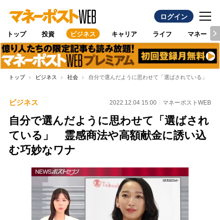
ログイン
トップ
投資
ビジネス
キャリア
ライフ
マネー
トップ
ビジネス
社会
自分で選んだように思わせて「選ばされている」 霊
ビジネス
2022.12.04 15:00
マネーポストWEB
自分で選んだように思わせて「選ばされ
ている」 霊感商法や高額献金に誘い込
む巧妙なワナ