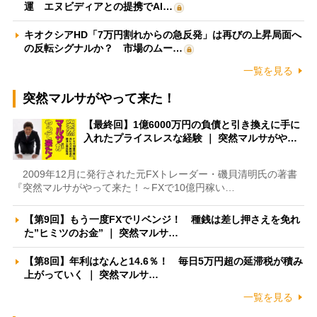
運 エヌビディアとの提携でAI…
キオクシアHD「7万円割れからの急反発」は再びの上昇局面へ
の反転シグナルか？ 市場のムー…
一覧を見る
突然マルサがやって来た！
【最終回】1億6000万円の負債と引き換えに手に
入れたプライスレスな経験 ｜ 突然マルサがや…
2009年12月に発行された元FXトレーダー・磯貝清明氏の著書
『突然マルサがやって来た！～FXで10億円稼い…
【第9回】もう一度FXでリベンジ！ 種銭は差し押さえを免れ
た”ヒミツのお金” ｜ 突然マルサ…
【第8回】年利はなんと14.6％！ 毎日5万円超の延滞税が積み
上がっていく ｜ 突然マルサ…
一覧を見る