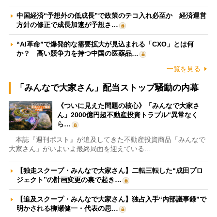
中国経済“予想外の低成長”で政策のテコ入れ必至か 経済運営
方針の修正で成長加速が予想さ…
“AI革命”で爆発的な需要拡大が見込まれる「CXO」とは何
か？ 高い競争力を持つ中国の医薬品…
一覧を見る
「みんなで大家さん」配当ストップ騒動の内幕
《ついに見えた問題の核心》「みんなで大家さ
ん」2000億円超不動産投資トラブル“異常なく
ら…
本誌『週刊ポスト』が追及してきた不動産投資商品「みんなで
大家さん」がいよいよ最終局面を迎えている…
【独走スクープ・みんなで大家さん】二転三転した“成田プロ
ジェクト”の計画変更の裏で起き…
【追及スクープ・みんなで大家さん】独占入手“内部議事録”で
明かされる柳瀬健一・代表の思…