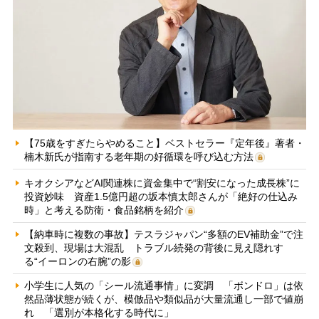
【75歳をすぎたらやめること】ベストセラー『定年後』著者・
楠木新氏が指南する老年期の好循環を呼び込む方法
キオクシアなどAI関連株に資金集中で“割安になった成長株”に
投資妙味 資産1.5億円超の坂本慎太郎さんが「絶好の仕込み
時」と考える防衛・食品銘柄を紹介
【納車時に複数の事故】テスラジャパン“多額のEV補助金”で注
文殺到、現場は大混乱 トラブル続発の背後に見え隠れす
る“イーロンの右腕”の影
小学生に人気の「シール流通事情」に変調 「ボンドロ」は依
然品薄状態が続くが、模倣品や類似品が大量流通し一部で値崩
れ 「選別が本格化する時代に」