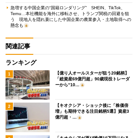
急増する中国企業の“国籍ロンダリング” SHEIN、TikTok、
Temu…本社機能を海外に移転させ、トランプ関税の回避を狙
う 現地人を隠れ蓑にした中国企業の農業参入・土地取得への
懸念も
関連記事
ランキング
【億り人オールスターが狙う20銘柄】
1
「総資産69億円超」90歳現役トレーダ
ーから“10…
【キオクシア・ショック後に「株価倍
2
増」も期待できる注目銘柄5選】資産3
億円超・…
「キオクシアが再び株価10万円になる