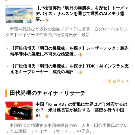
【戸松信博氏「明日の爆騰株」を探せ】トーメン
デバイス：サムスンを通じて世界のAIメモリ需
要…
新聞や雑誌など多数の金融メディアに出演するグローバルリン
クアドバイザーズ代表の戸松信博氏が、最新…
【戸松信博氏「明日の爆騰株」を探せ】レーザーテック：最先
端半導体の製造に不可欠な検査装…
【戸松信博氏「明日の爆騰株」を探せ】TDK：AIインフラを支
えるキープレーヤー 成長の再評…
一覧を見る
田代尚機のチャイナ・リサーチ
中国「Kimi K3」の衝撃に世界はどう対応するの
か？ 米財務長官が検討する「蒸留を行う中国
AI…
中国経済に精通する中国株投資の第一人者・田代尚機氏のプレ
ミアム連載「チャイナ・リサーチ」。中国企…