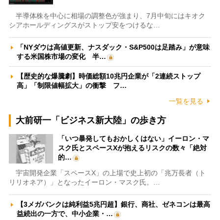
半導体株を中心に相場の調整色が強まり、7月中旬にはキオク
シアホールディングスがストップ安をつけるな…
「NYダウは高値更新、ナスダック・S&P500は足踏み」が意味
する米国株市場の変化 半…
【歴史的な爆騰劇】時価総額10兆円企業が「2連続ストップ
高」「制限値幅拡大」の衝撃 フ…
一覧を見る
大前研一「ビジネス新大陸」の歩き方
「いつ暴発してもおかしくはない」イーロン・マ
スク氏とスペースXが抱えるリスクの数々「絶対
的…
宇宙開発企業「スペースX」の上場で史上初の「兆万長者（ト
リリオネア）」となったイーロン・マスク氏。…
【3メガバンクは純利益5兆円超】銀行、商社、ゼネコンは最高
益続出の一方で、中小企業・…