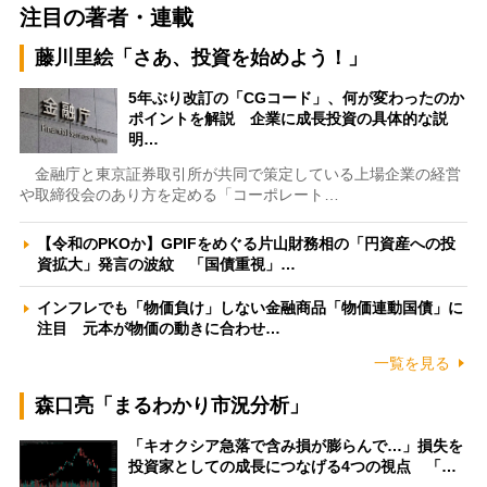
注目の著者・連載
藤川里絵「さあ、投資を始めよう！」
5年ぶり改訂の「CGコード」、何が変わったのか
ポイントを解説 企業に成長投資の具体的な説
明…
金融庁と東京証券取引所が共同で策定している上場企業の経営
や取締役会のあり方を定める「コーポレート…
【令和のPKOか】GPIFをめぐる片山財務相の「円資産への投
資拡大」発言の波紋 「国債重視」…
インフレでも「物価負け」しない金融商品「物価連動国債」に
注目 元本が物価の動きに合わせ…
一覧を見る
森口亮「まるわかり市況分析」
「キオクシア急落で含み損が膨らんで…」損失を
投資家としての成長につなげる4つの視点 「…