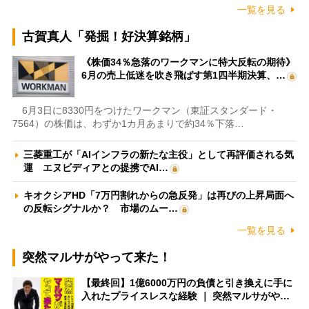
一覧を見る
古賀真人「発掘！好決算銘柄」
《株価34％急落のワークマンに特大反転の期待》
6月の売上低迷を吹き飛ばす第1四半期決算、…
6月3日に8330円をつけたワークマン（東証スタンダード・
7564）の株価は、わずか1カ月あまりで約34％下落…
三菱重工が「AIインフラの新たな主役」として再評価される気
運 エヌビディアとの提携でAI…
キオクシアHD「7万円割れからの急反発」は再びの上昇局面へ
の反転シグナルか？ 市場のムー…
一覧を見る
突然マルサがやって来た！
【最終回】1億6000万円の負債と引き換えに手に
入れたプライスレスな経験 ｜ 突然マルサがや…