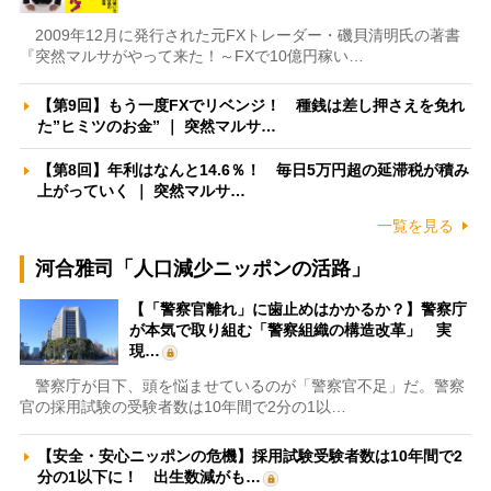
2009年12月に発行された元FXトレーダー・磯貝清明氏の著書
『突然マルサがやって来た！～FXで10億円稼い…
【第9回】もう一度FXでリベンジ！ 種銭は差し押さえを免れ
た”ヒミツのお金” ｜ 突然マルサ…
【第8回】年利はなんと14.6％！ 毎日5万円超の延滞税が積み
上がっていく ｜ 突然マルサ…
一覧を見る
河合雅司「人口減少ニッポンの活路」
【「警察官離れ」に歯止めはかかるか？】警察庁
が本気で取り組む「警察組織の構造改革」 実
現…
警察庁が目下、頭を悩ませているのが「警察官不足」だ。警察
官の採用試験の受験者数は10年間で2分の1以…
【安全・安心ニッポンの危機】採用試験受験者数は10年間で2
分の1以下に！ 出生数減がも…