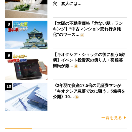
穴 素人には…
【大阪の不動産価格「危ない駅」ラン
8
キング】“中古マンション売れ行き鈍
化”のワース…
【キオクシア・ショックの後に狙う5銘
9
柄】イベント投資家の億り人・羽根英
樹氏が厳…
《2年弱で資産17.5倍の元証券マンが
10
「キオクシア急落で次に狙う」5銘柄を
公開》10…
一覧を見る