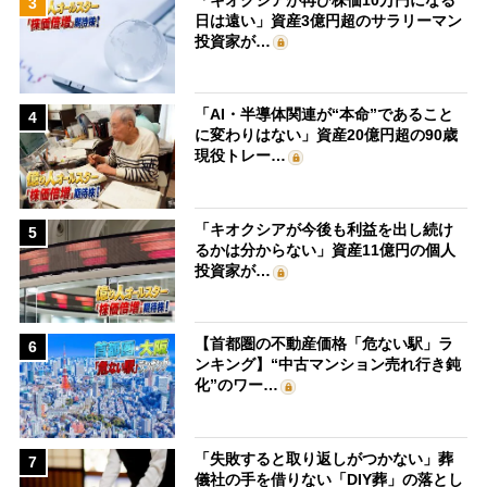
3
日は遠い」資産3億円超のサラリーマン
投資家が…
「AI・半導体関連が“本命”であること
4
に変わりはない」資産20億円超の90歳
現役トレー…
「キオクシアが今後も利益を出し続け
5
るかは分からない」資産11億円の個人
投資家が…
【首都圏の不動産価格「危ない駅」ラ
6
ンキング】“中古マンション売れ行き鈍
化”のワー…
「失敗すると取り返しがつかない」葬
7
儀社の手を借りない「DIY葬」の落とし