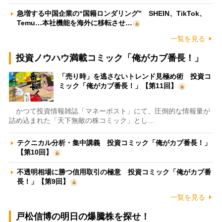
急増する中国企業の“国籍ロンダリング” SHEIN、TikTok、
Temu…本社機能を海外に移転させ…
一覧を見る
投資ノウハウ満載コミック「俺がカブ番長！」
「売り時」を逃さないトレンド見極め術 投資コ
ミック「俺がカブ番長！」【第11回】
かつて投資情報雑誌「マネーポスト」にて、圧倒的な情報量が
詰め込まれた「天下無敵の株コミック」とし…
テクニカル分析・集中講義 投資コミック「俺がカブ番長！」
【第10回】
不透明相場に勝つ信用取引の極意 投資コミック「俺がカブ番
長！」【第9回】
一覧を見る
戸松信博の明日の爆騰株を探せ！