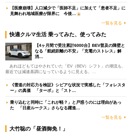
【医療崩壊】人口減少で「医師不足」に加えて「患者不足」に
見舞われ地域医療が限界に 今後…
一覧を見る
快適クルマ生活 乗ってみた、使ってみた
【4ヶ月間で受注累計6000台】BEV普及の障壁と
なる「航続距離の不安」「充電のストレス」解
消…
あれほどもてはやされていた「EV（BEV）シフト」の潮流も、
最近では減速基調になっているように見える。…
《雪道の対応力を検証》シビアな状況で実感した「フォレスタ
ー」の真価 「ターボ」と「スト…
乗り込むと同時に「これが軽？」と戸惑うのには理由があっ
た 「日産ルークス」さらなる躍進…
一覧を見る
大竹聡の「昼酒御免！」