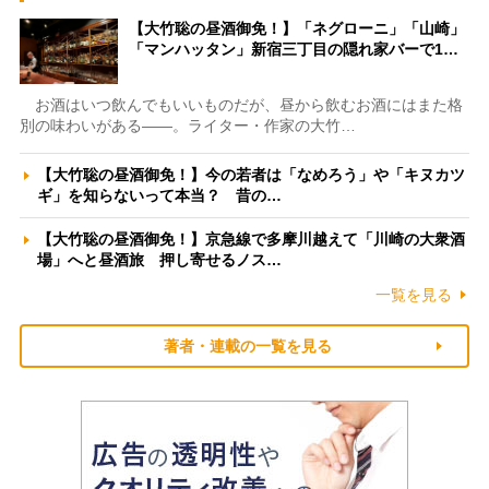
【大竹聡の昼酒御免！】「ネグローニ」「山崎」
「マンハッタン」新宿三丁目の隠れ家バーで1…
お酒はいつ飲んでもいいものだが、昼から飲むお酒にはまた格
別の味わいがある――。ライター・作家の大竹…
【大竹聡の昼酒御免！】今の若者は「なめろう」や「キヌカツ
ギ」を知らないって本当？ 昔の…
【大竹聡の昼酒御免！】京急線で多摩川越えて「川崎の大衆酒
場」へと昼酒旅 押し寄せるノス…
一覧を見る
著者・連載の一覧を見る