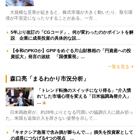
大規模な災害が起きると、株式市場が大きく動いたり、取引環
境が不安定になったりすることがある。一方…
5年ぶり改訂の「CGコード」、何が変わったのかポイントを解
説 企業に成長投資の具体的な説…
【令和のPKOか】GPIFをめぐる片山財務相の「円資産への投
資拡大」発言の波紋 「国債重視」…
一覧を見る
森口亮「まるわかり市況分析」
「トレンド転換のスイッチになり得る」“介入慣
れ”した市場心理を変える「日米協調為替介入」
…
日米両政府が、約28年ぶりとなる円買いの協調介入に踏み切っ
た。米国も追加介入を辞さない姿勢を示して…
「キオクシア急落で含み損が膨らんで…」損失を投資家として
の成長につなげる4つの視点 …