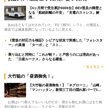
【4ヶ月間で受注累計6000台】BEV普及の障壁と
なる「航続距離の不安」「充電のストレス」解
消…
あれほどもてはやされていた「EV（BEV）シフト」の潮流も、
最近では減速基調になっているように見える。…
《雪道の対応力を検証》シビアな状況で実感した「フォレスタ
ー」の真価 「ターボ」と「スト…
乗り込むと同時に「これが軽？」と戸惑うのには理由があっ
た 「日産ルークス」さらなる躍進…
一覧を見る
大竹聡の「昼酒御免！」
【大竹聡の昼酒御免！】「ネグローニ」「山崎」
「マンハッタン」新宿三丁目の隠れ家バーで1…
お酒はいつ飲んでもいいものだが、昼から飲むお酒にはまた格
別の味わいがある――。ライター・作家の大竹…