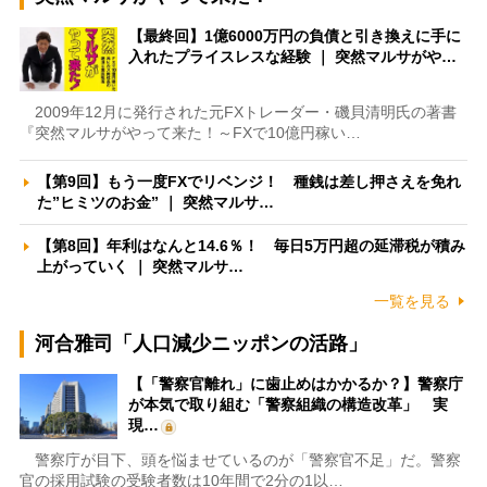
【最終回】1億6000万円の負債と引き換えに手に
入れたプライスレスな経験 ｜ 突然マルサがや…
2009年12月に発行された元FXトレーダー・磯貝清明氏の著書
『突然マルサがやって来た！～FXで10億円稼い…
【第9回】もう一度FXでリベンジ！ 種銭は差し押さえを免れ
た”ヒミツのお金” ｜ 突然マルサ…
【第8回】年利はなんと14.6％！ 毎日5万円超の延滞税が積み
上がっていく ｜ 突然マルサ…
一覧を見る
河合雅司「人口減少ニッポンの活路」
【「警察官離れ」に歯止めはかかるか？】警察庁
が本気で取り組む「警察組織の構造改革」 実
現…
警察庁が目下、頭を悩ませているのが「警察官不足」だ。警察
官の採用試験の受験者数は10年間で2分の1以…