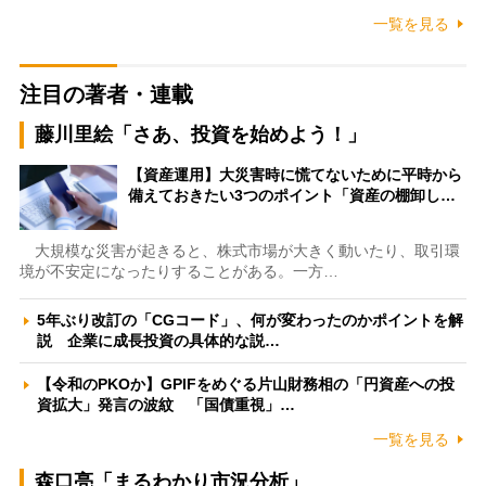
一覧を見る
注目の著者・連載
藤川里絵「さあ、投資を始めよう！」
【資産運用】大災害時に慌てないために平時から
備えておきたい3つのポイント「資産の棚卸し…
大規模な災害が起きると、株式市場が大きく動いたり、取引環
境が不安定になったりすることがある。一方…
5年ぶり改訂の「CGコード」、何が変わったのかポイントを解
説 企業に成長投資の具体的な説…
【令和のPKOか】GPIFをめぐる片山財務相の「円資産への投
資拡大」発言の波紋 「国債重視」…
一覧を見る
森口亮「まるわかり市況分析」