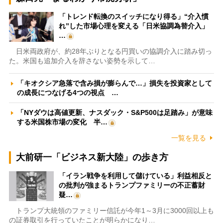
「トレンド転換のスイッチになり得る」“介入慣
れ”した市場心理を変える「日米協調為替介入」
…
日米両政府が、約28年ぶりとなる円買いの協調介入に踏み切っ
た。米国も追加介入を辞さない姿勢を示して…
「キオクシア急落で含み損が膨らんで…」損失を投資家として
の成長につなげる4つの視点 …
「NYダウは高値更新、ナスダック・S&P500は足踏み」が意味
する米国株市場の変化 半…
一覧を見る
大前研一「ビジネス新大陸」の歩き方
「イラン戦争を利用して儲けている」利益相反と
の批判が強まるトランプファミリーの不正蓄財
疑…
トランプ大統領のファミリー信託が今年1～3月に3000回以上も
の証券取引を行っていたことが明らかになり…