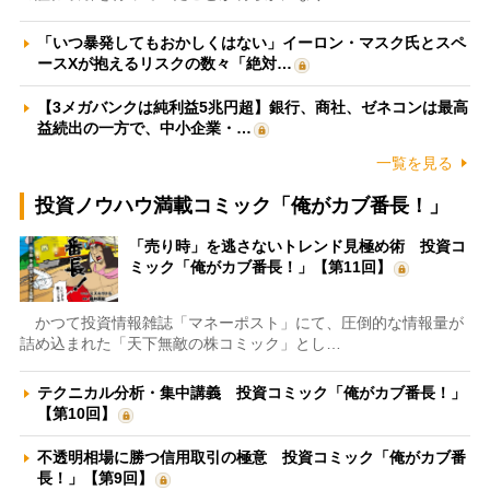
「いつ暴発してもおかしくはない」イーロン・マスク氏とスペ
ースXが抱えるリスクの数々「絶対…
【3メガバンクは純利益5兆円超】銀行、商社、ゼネコンは最高
益続出の一方で、中小企業・…
一覧を見る
投資ノウハウ満載コミック「俺がカブ番長！」
「売り時」を逃さないトレンド見極め術 投資コ
ミック「俺がカブ番長！」【第11回】
かつて投資情報雑誌「マネーポスト」にて、圧倒的な情報量が
詰め込まれた「天下無敵の株コミック」とし…
テクニカル分析・集中講義 投資コミック「俺がカブ番長！」
【第10回】
不透明相場に勝つ信用取引の極意 投資コミック「俺がカブ番
長！」【第9回】