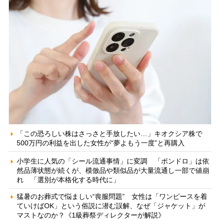
「この恐ろしい株はさっさと手放したい…」キオクシア株で
500万円の利益を出した女性が“夢よもう一度”と再購入
小学生に人気の「シール流通事情」に変調 「ボンドロ」は依
然品薄状態が続くが、模倣品や類似品が大量流通し一部で値崩
れ 「選別が本格化する時代に」
猛暑のお葬式で悩ましい“喪服問題” 女性は「ワンピースを着
ていけばOK」という俗説に潜む誤解、なぜ「ジャケット」が
マストなのか？《1級葬祭ディレクターが解説》