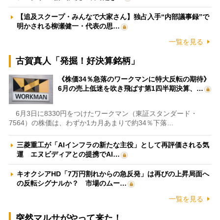
【追及スクープ・みんなで大家さん】独占入手“内部議事録”で
明かされる柳瀬健一・代表の思…
一覧を見る
古賀真人「発掘！好決算銘柄」
《株価34％急落のワークマンに特大反転の期待》
6月の売上低迷を吹き飛ばす第1四半期決算、…
6月3日に8330円をつけたワークマン（東証スタンダード・
7564）の株価は、わずか1カ月あまりで約34％下落…
三菱重工が「AIインフラの新たな主役」として再評価される気
運 エヌビディアとの提携でAI…
キオクシアHD「7万円割れからの急反発」は再びの上昇局面へ
の反転シグナルか？ 市場のムー…
一覧を見る
突然マルサがやって来た！