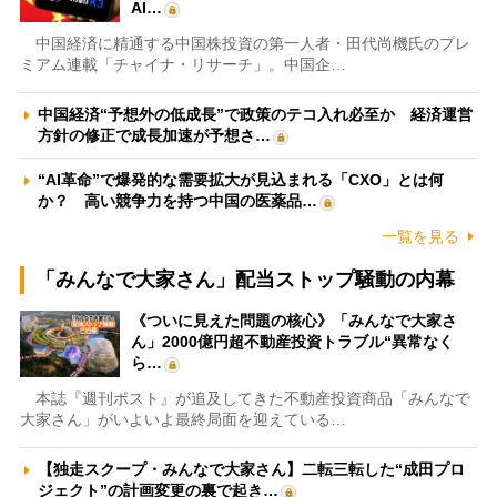
AI…
中国経済に精通する中国株投資の第一人者・田代尚機氏のプレ
ミアム連載「チャイナ・リサーチ」。中国企…
中国経済“予想外の低成長”で政策のテコ入れ必至か 経済運営
方針の修正で成長加速が予想さ…
“AI革命”で爆発的な需要拡大が見込まれる「CXO」とは何
か？ 高い競争力を持つ中国の医薬品…
一覧を見る
「みんなで大家さん」配当ストップ騒動の内幕
《ついに見えた問題の核心》「みんなで大家さ
ん」2000億円超不動産投資トラブル“異常なく
ら…
本誌『週刊ポスト』が追及してきた不動産投資商品「みんなで
大家さん」がいよいよ最終局面を迎えている…
【独走スクープ・みんなで大家さん】二転三転した“成田プロ
ジェクト”の計画変更の裏で起き…