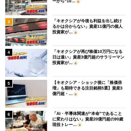
ーから“10…
「キオクシアが今後も利益を出し続け
3
るかは分からない」資産11億円の個人
投資家が…
「キオクシアが再び株価10万円になる
4
日は遠い」資産3億円超のサラリーマン
投資家が…
【キオクシア・ショック後に「株価倍
5
増」も期待できる注目銘柄5選】資産3
億円超・…
「AI・半導体関連が“本命”であること
6
に変わりはない」資産20億円超の90歳
現役トレー…