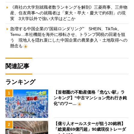
《商社の大学別就職者数ランキングを解剖》三菱商事、三井物
産、住友商事への就職者は「東大・早大・慶大で約6割」の現
実 3大学以外で強い大学はどこか
急増する中国企業の“国籍ロンダリング” SHEIN、TikTok、
Temu…本社機能を海外に移転させ、トランプ関税の回避を狙
う 現地人を隠れ蓑にした中国企業の農業参入・土地取得への
懸念も
関連記事
ランキング
【首都圏の不動産価格「危ない駅」ラ
1
ンキング】“中古マンション売れ行き鈍
化”のワー…
【億り人オールスターが狙う20銘柄】
2
「総資産69億円超」90歳現役トレーダ