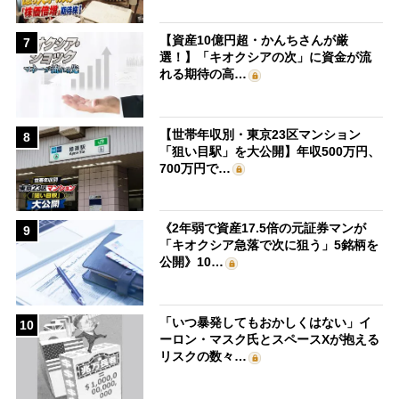
【資産10億円超・かんちさんが厳
7
選！】「キオクシアの次」に資金が流
れる期待の高…
【世帯年収別・東京23区マンション
8
「狙い目駅」を大公開】年収500万円、
700万円で…
《2年弱で資産17.5倍の元証券マンが
9
「キオクシア急落で次に狙う」5銘柄を
公開》10…
「いつ暴発してもおかしくはない」イ
10
ーロン・マスク氏とスペースXが抱える
リスクの数々…