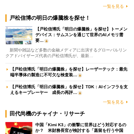
一覧を見る
戸松信博の明日の爆騰株を探せ！
【戸松信博氏「明日の爆騰株」を探せ】トーメン
デバイス：サムスンを通じて世界のAIメモリ需
要…
新聞や雑誌など多数の金融メディアに出演するグローバルリン
クアドバイザーズ代表の戸松信博氏が、最新…
【戸松信博氏「明日の爆騰株」を探せ】レーザーテック：最先
端半導体の製造に不可欠な検査装…
【戸松信博氏「明日の爆騰株」を探せ】TDK：AIインフラを支
えるキープレーヤー 成長の再評…
一覧を見る
田代尚機のチャイナ・リサーチ
中国「Kimi K3」の衝撃に世界はどう対応するの
か？ 米財務長官が検討する「蒸留を行う中国