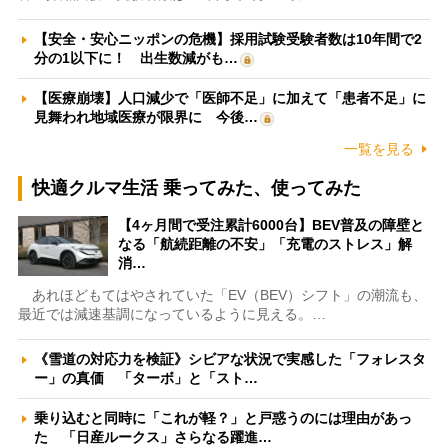
【安全・安心ニッポンの危機】採用試験受験者数は10年間で2
分の1以下に！ 出生数減がも…
【医療崩壊】人口減少で「医師不足」に加えて「患者不足」に
見舞われ地域医療が限界に 今後…
一覧を見る
快適クルマ生活 乗ってみた、使ってみた
【4ヶ月間で受注累計6000台】BEV普及の障壁と
なる「航続距離の不安」「充電のストレス」解
消…
あれほどもてはやされていた「EV（BEV）シフト」の潮流も、
最近では減速基調になっているように見える。…
《雪道の対応力を検証》シビアな状況で実感した「フォレスタ
ー」の真価 「ターボ」と「スト…
乗り込むと同時に「これが軽？」と戸惑うのには理由があっ
た 「日産ルークス」さらなる躍進…