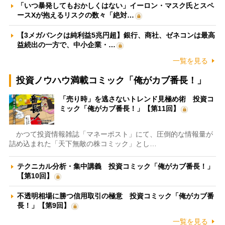
「いつ暴発してもおかしくはない」イーロン・マスク氏とスペ
ースXが抱えるリスクの数々「絶対…
【3メガバンクは純利益5兆円超】銀行、商社、ゼネコンは最高
益続出の一方で、中小企業・…
一覧を見る
投資ノウハウ満載コミック「俺がカブ番長！」
「売り時」を逃さないトレンド見極め術 投資コ
ミック「俺がカブ番長！」【第11回】
かつて投資情報雑誌「マネーポスト」にて、圧倒的な情報量が
詰め込まれた「天下無敵の株コミック」とし…
テクニカル分析・集中講義 投資コミック「俺がカブ番長！」
【第10回】
不透明相場に勝つ信用取引の極意 投資コミック「俺がカブ番
長！」【第9回】
一覧を見る