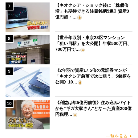
【キオクシア・ショック後に「株価倍
7
増」も期待できる注目銘柄5選】資産3
億円超・…
【世帯年収別・東京23区マンション
8
「狙い目駅」を大公開】年収500万円、
700万円で…
《2年弱で資産17.5倍の元証券マンが
9
「キオクシア急落で次に狙う」5銘柄を
公開》10…
《利益は年5億円前後》住み込みバイト
10
から“ギガ大家さん”となった資産200億
円税理…
一覧を見る