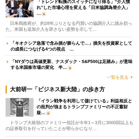
「トレンド転換のスイッチになり得る」“介入慣
れ”した市場心理を変える「日米協調為替介入」
…
日米両政府が、約28年ぶりとなる円買いの協調介入に踏み切っ
た。米国も追加介入を辞さない姿勢を示して…
「キオクシア急落で含み損が膨らんで…」損失を投資家として
の成長につなげる4つの視点 …
「NYダウは高値更新、ナスダック・S&P500は足踏み」が意味
する米国株市場の変化 半…
一覧を見る
大前研一「ビジネス新大陸」の歩き方
「イラン戦争を利用して儲けている」利益相反と
の批判が強まるトランプファミリーの不正蓄財
疑…
トランプ大統領のファミリー信託が今年1～3月に3000回以上も
の証券取引を行っていたことが明らかになり…