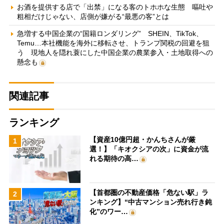
お酒を提供する店で「出禁」になる客のトホホな生態 嘔吐や
粗相だけじゃない、店側が嫌がる“最悪の客”とは
急増する中国企業の“国籍ロンダリング” SHEIN、TikTok、
Temu…本社機能を海外に移転させ、トランプ関税の回避を狙
う 現地人を隠れ蓑にした中国企業の農業参入・土地取得への
懸念も
関連記事
ランキング
【資産10億円超・かんちさんが厳
1
選！】「キオクシアの次」に資金が流
れる期待の高…
【首都圏の不動産価格「危ない駅」ラ
2
ンキング】“中古マンション売れ行き鈍
化”のワー…