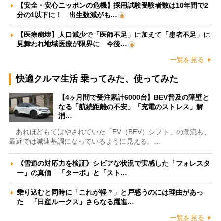
【安全・安心ニッポンの危機】採用試験受験者数は10年間で2
分の1以下に！ 出生数減がも…
【医療崩壊】人口減少で「医師不足」に加えて「患者不足」に
見舞われ地域医療が限界に 今後…
一覧を見る
快適クルマ生活 乗ってみた、使ってみた
【4ヶ月間で受注累計6000台】BEV普及の障壁と
なる「航続距離の不安」「充電のストレス」解
消…
あれほどもてはやされていた「EV（BEV）シフト」の潮流も、
最近では減速基調になっているように見える。…
《雪道の対応力を検証》シビアな状況で実感した「フォレスタ
ー」の真価 「ターボ」と「スト…
乗り込むと同時に「これが軽？」と戸惑うのには理由があっ
た 「日産ルークス」さらなる躍進…
一覧を見る