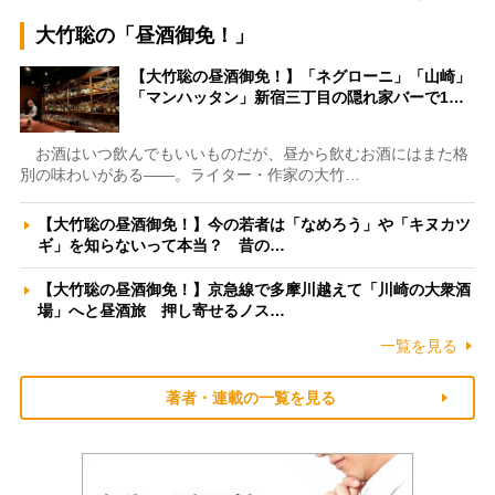
大竹聡の「昼酒御免！」
【大竹聡の昼酒御免！】「ネグローニ」「山崎」
「マンハッタン」新宿三丁目の隠れ家バーで1…
お酒はいつ飲んでもいいものだが、昼から飲むお酒にはまた格
別の味わいがある――。ライター・作家の大竹…
【大竹聡の昼酒御免！】今の若者は「なめろう」や「キヌカツ
ギ」を知らないって本当？ 昔の…
【大竹聡の昼酒御免！】京急線で多摩川越えて「川崎の大衆酒
場」へと昼酒旅 押し寄せるノス…
一覧を見る
著者・連載の一覧を見る