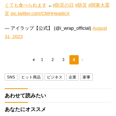
くても食べられます
←
#防災の日
#防災
#関東大震
災
pic.twitter.com/CMHHeai6cX
— アイラップ【公式】 (@i_wrap_official)
August
31, 2023
1
2
3
4
SNS
ヒット商品
ビジネス
企業
家事
あわせて読みたい
あなたにオススメ