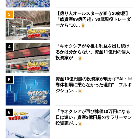
【億り人オールスターが狙う20銘柄】
3
「総資産69億円超」90歳現役トレーダ
ーから“10…
「キオクシアが今後も利益を出し続け
4
るかは分からない」資産11億円の個人
投資家が…
資産10億円超の投資家が明かす“AI・半
5
導体相場に乗らなかった理由” フルポ
ジション…
「キオクシアが再び株価10万円になる
6
日は遠い」資産3億円超のサラリーマン
投資家が…