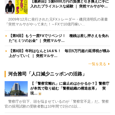
【最終回】1億6000万円の負債と引き換えに手に
入れたプライスレスな経験 ｜ 突然マルサがや…
2009年12月に発行された元FXトレーダー・磯貝清明氏の著書
『突然マルサがやって来た！～FXで10億円稼い…
【第9回】もう一度FXでリベンジ！ 種銭は差し押さえを免れ
た”ヒミツのお金” ｜ 突然マルサ…
【第8回】年利はなんと14.6％！ 毎日5万円超の延滞税が積み
上がっていく ｜ 突然マルサ…
一覧を見る
河合雅司「人口減少ニッポンの活路」
【「警察官離れ」に歯止めはかかるか？】警察庁
が本気で取り組む「警察組織の構造改革」 実
現…
警察庁が目下、頭を悩ませているのが「警察官不足」だ。警察
官の採用試験の受験者数は10年間で2分の1以…