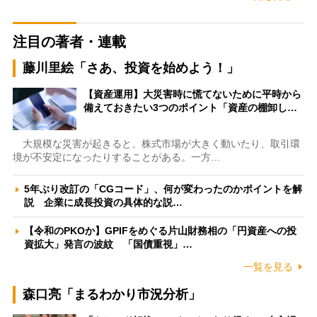
注目の著者・連載
藤川里絵「さあ、投資を始めよう！」
【資産運用】大災害時に慌てないために平時から
備えておきたい3つのポイント「資産の棚卸し…
大規模な災害が起きると、株式市場が大きく動いたり、取引環
境が不安定になったりすることがある。一方…
5年ぶり改訂の「CGコード」、何が変わったのかポイントを解
説 企業に成長投資の具体的な説…
【令和のPKOか】GPIFをめぐる片山財務相の「円資産への投
資拡大」発言の波紋 「国債重視」…
一覧を見る
森口亮「まるわかり市況分析」