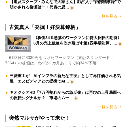
【追及スクープ・みんなで大家さん】独占入手“内部議事録”で
明かされる柳瀬健一・代表の思…
一覧を見る
古賀真人「発掘！好決算銘柄」
《株価34％急落のワークマンに特大反転の期待》
6月の売上低迷を吹き飛ばす第1四半期決算、…
6月3日に8330円をつけたワークマン（東証スタンダード・
7564）の株価は、わずか1カ月あまりで約34％下落…
三菱重工が「AIインフラの新たな主役」として再評価される気
運 エヌビディアとの提携でAI…
キオクシアHD「7万円割れからの急反発」は再びの上昇局面へ
の反転シグナルか？ 市場のムー…
一覧を見る
突然マルサがやって来た！