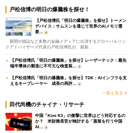
戸松信博の明日の爆騰株を探せ！
【戸松信博氏「明日の爆騰株」を探せ】トーメン
デバイス：サムスンを通じて世界のAIメモリ需
要…
新聞や雑誌など多数の金融メディアに出演するグローバルリン
クアドバイザーズ代表の戸松信博氏が、最新…
【戸松信博氏「明日の爆騰株」を探せ】レーザーテック：最先
端半導体の製造に不可欠な検査装…
【戸松信博氏「明日の爆騰株」を探せ】TDK：AIインフラを支
えるキープレーヤー 成長の再評…
一覧を見る
田代尚機のチャイナ・リサーチ
中国「Kimi K3」の衝撃に世界はどう対応するの
か？ 米財務長官が検討する「蒸留を行う中国
AI…