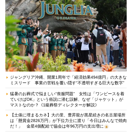
ジャングリア沖縄、開業1周年で「経済効果494億円」の大きな
ミスリード 事業の苦戦を覆い隠す“不透明すぎる巨大な数字”
猛暑のお葬式で悩ましい“喪服問題” 女性は「ワンピースを着
ていけばOK」という俗説に潜む誤解、なぜ「ジャケット」が
マストなのか？《1級葬祭ディレクターが解説》
【土俵に埋まるカネ】大の里、豊昇龍が黒星続きの名古屋場所
は「懸賞金2826万円」が下位力士に渡り「今日はみんなで焼肉
だ！」 金星4個配給で協会は年96万円の支出増に