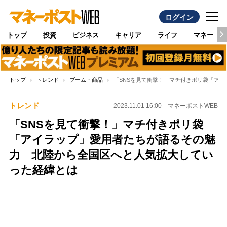
ログイン
トップ
投資
ビジネス
キャリア
ライフ
マネー
トップ
トレンド
ブーム・商品
「SNSを見て衝撃！」マチ付きポリ袋「ア
トレンド
2023.11.01 16:00
マネーポストWEB
「SNSを見て衝撃！」マチ付きポリ袋
「アイラップ」愛用者たちが語るその魅
力 北陸から全国区へと人気拡大してい
った経緯とは
Loaded
:
100.00%
/
Unmute