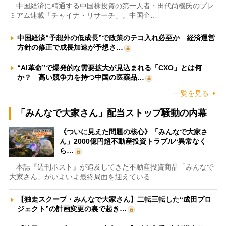
中国経済に精通する中国株投資の第一人者・田代尚機氏のプレ
ミアム連載「チャイナ・リサーチ」。中国企…
中国経済“予想外の低成長”で政策のテコ入れ必至か 経済運営
方針の修正で成長加速が予想さ…
“AI革命”で爆発的な需要拡大が見込まれる「CXO」とは何
か？ 高い競争力を持つ中国の医薬品…
一覧を見る
「みんなで大家さん」配当ストップ騒動の内幕
《ついに見えた問題の核心》「みんなで大家さ
ん」2000億円超不動産投資トラブル“異常なく
ら…
本誌『週刊ポスト』が追及してきた不動産投資商品「みんなで
大家さん」がいよいよ最終局面を迎えている…
【独走スクープ・みんなで大家さん】二転三転した“成田プロ
ジェクト”の計画変更の裏で起き…