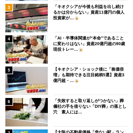
「キオクシアが今後も利益を出し続け
3
るかは分からない」資産11億円の個人
投資家が…
「AI・半導体関連が“本命”であること
4
に変わりはない」資産20億円超の90歳
現役トレー…
【キオクシア・ショック後に「株価倍
5
増」も期待できる注目銘柄5選】資産3
億円超・…
「失敗すると取り返しがつかない」葬
6
儀社の手を借りない「DIY葬」の落とし
穴 素人には…
【大阪の不動産価格「危ない駅」ラン
7