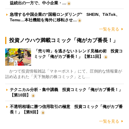
益続出の一方で、中小企業・…
急増する中国企業の“国籍ロンダリング” SHEIN、TikTok、
Temu…本社機能を海外に移転させ…
一覧を見る
投資ノウハウ満載コミック「俺がカブ番長！」
「売り時」を逃さないトレンド見極め術 投資コ
ミック「俺がカブ番長！」【第11回】
かつて投資情報雑誌「マネーポスト」にて、圧倒的な情報量が
詰め込まれた「天下無敵の株コミック」とし…
テクニカル分析・集中講義 投資コミック「俺がカブ番長！」
【第10回】
不透明相場に勝つ信用取引の極意 投資コミック「俺がカブ番
長！」【第9回】
一覧を見る