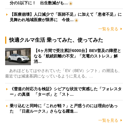
分の1以下に！ 出生数減がも…
【医療崩壊】人口減少で「医師不足」に加えて「患者不足」に
見舞われ地域医療が限界に 今後…
一覧を見る
快適クルマ生活 乗ってみた、使ってみた
【4ヶ月間で受注累計6000台】BEV普及の障壁と
なる「航続距離の不安」「充電のストレス」解
消…
あれほどもてはやされていた「EV（BEV）シフト」の潮流も、
最近では減速基調になっているように見える。…
《雪道の対応力を検証》シビアな状況で実感した「フォレスタ
ー」の真価 「ターボ」と「スト…
乗り込むと同時に「これが軽？」と戸惑うのには理由があっ
た 「日産ルークス」さらなる躍進…
一覧を見る