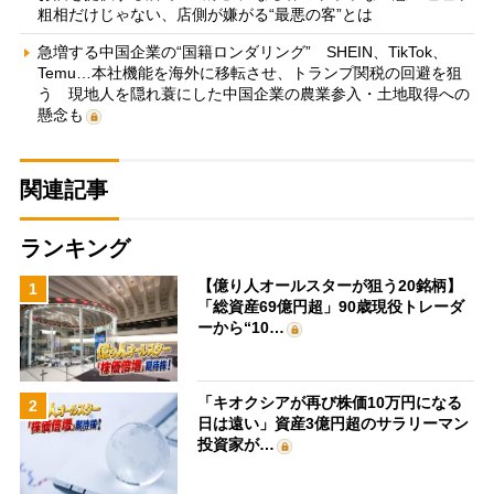
粗相だけじゃない、店側が嫌がる“最悪の客”とは
急増する中国企業の“国籍ロンダリング” SHEIN、TikTok、
Temu…本社機能を海外に移転させ、トランプ関税の回避を狙
う 現地人を隠れ蓑にした中国企業の農業参入・土地取得への
懸念も
関連記事
ランキング
【億り人オールスターが狙う20銘柄】
1
「総資産69億円超」90歳現役トレーダ
ーから“10…
「キオクシアが再び株価10万円になる
2
日は遠い」資産3億円超のサラリーマン
投資家が…