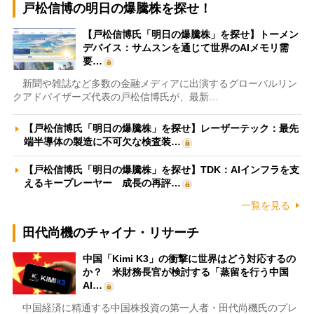
戸松信博の明日の爆騰株を探せ！
【戸松信博氏「明日の爆騰株」を探せ】トーメン
デバイス：サムスンを通じて世界のAIメモリ需
要…
新聞や雑誌など多数の金融メディアに出演するグローバルリン
クアドバイザーズ代表の戸松信博氏が、最新…
【戸松信博氏「明日の爆騰株」を探せ】レーザーテック：最先
端半導体の製造に不可欠な検査装…
【戸松信博氏「明日の爆騰株」を探せ】TDK：AIインフラを支
えるキープレーヤー 成長の再評…
一覧を見る
田代尚機のチャイナ・リサーチ
中国「Kimi K3」の衝撃に世界はどう対応するの
か？ 米財務長官が検討する「蒸留を行う中国
AI…
中国経済に精通する中国株投資の第一人者・田代尚機氏のプレ