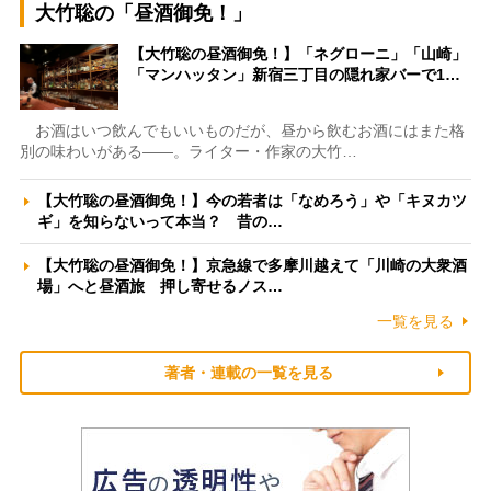
大竹聡の「昼酒御免！」
【大竹聡の昼酒御免！】「ネグローニ」「山崎」
「マンハッタン」新宿三丁目の隠れ家バーで1…
お酒はいつ飲んでもいいものだが、昼から飲むお酒にはまた格
別の味わいがある――。ライター・作家の大竹…
【大竹聡の昼酒御免！】今の若者は「なめろう」や「キヌカツ
ギ」を知らないって本当？ 昔の…
【大竹聡の昼酒御免！】京急線で多摩川越えて「川崎の大衆酒
場」へと昼酒旅 押し寄せるノス…
一覧を見る
著者・連載の一覧を見る