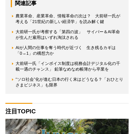
関連記事
農業革命、産業革命、情報革命の次は？ 大前研一氏が
考える「21世紀の新しい経済学」を読み解く鍵
大前研一氏が考察する「第四の波」 サイバー＆AI革命
が生んだ雇用はいずれ淘汰される
AIが人間の仕事を奪う時代が近づく 生き残るカギは
「0→1」の構想力か
大前研一氏「インボイス制度は税務会計デジタル化の千
載一遇のチャンス」 鉛筆なめなめ帳簿から卒業を
“ソロ社会”化が進む日本の行く末はどうなる？「おひとり
さまビジネス」も限界
注目TOPIC