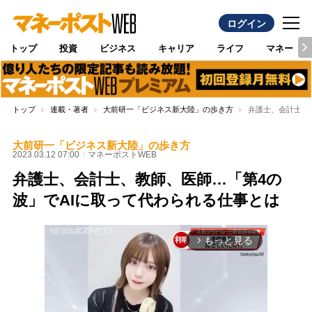
ログイン
トップ
投資
ビジネス
キャリア
ライフ
マネー
トップ
連載・著者
大前研一「ビジネス新大陸」の歩き方
弁護士、会計士、
大前研一「ビジネス新大陸」の歩き方
2023.03.12 07:00
マネーポストWEB
弁護士、会計士、教師、医師…「第4の
波」でAIに取って代わられる仕事とは
もっと見る
arrow_forward_ios