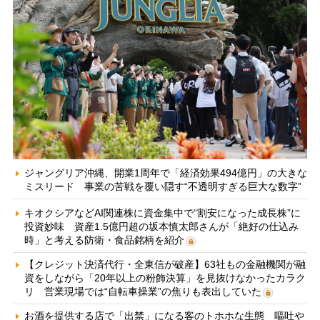
ジャングリア沖縄、開業1周年で「経済効果494億円」の大きな
ミスリード 事業の苦戦を覆い隠す“不透明すぎる巨大な数字”
キオクシアなどAI関連株に資金集中で“割安になった成長株”に
投資妙味 資産1.5億円超の坂本慎太郎さんが「絶好の仕込み
時」と考える防衛・食品銘柄を紹介
【クレジット決済代行・全東信が破産】63社もの金融機関が融
資をしながら「20年以上の粉飾決算」を見抜けなかったカラク
リ 営業現場では“自転車操業”の焦りも表出していた
お酒を提供する店で「出禁」になる客のトホホな生態 嘔吐や