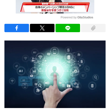
Powered by 
GliaStudios
Mute