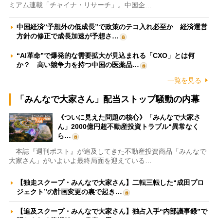
ミアム連載「チャイナ・リサーチ」。中国企…
中国経済“予想外の低成長”で政策のテコ入れ必至か 経済運営
方針の修正で成長加速が予想さ…
“AI革命”で爆発的な需要拡大が見込まれる「CXO」とは何
か？ 高い競争力を持つ中国の医薬品…
一覧を見る
「みんなで大家さん」配当ストップ騒動の内幕
《ついに見えた問題の核心》「みんなで大家さ
ん」2000億円超不動産投資トラブル“異常なく
ら…
本誌『週刊ポスト』が追及してきた不動産投資商品「みんなで
大家さん」がいよいよ最終局面を迎えている…
【独走スクープ・みんなで大家さん】二転三転した“成田プロ
ジェクト”の計画変更の裏で起き…
【追及スクープ・みんなで大家さん】独占入手“内部議事録”で