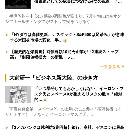
投資家としての成長につなげる4つの視点 「…
半導体株を中心に相場の調整色が強まり、7月中旬にはキオク
シアホールディングスがストップ安をつけるな…
「NYダウは高値更新、ナスダック・S&P500は足踏み」が意味
する米国株市場の変化 半…
【歴史的な爆騰劇】時価総額10兆円企業が「2連続ストップ
高」「制限値幅拡大」の衝撃 フ…
一覧を見る
大前研一「ビジネス新大陸」の歩き方
「いつ暴発してもおかしくはない」イーロン・マ
スク氏とスペースXが抱えるリスクの数々「絶対
的…
宇宙開発企業「スペースX」の上場で史上初の「兆万長者（ト
リリオネア）」となったイーロン・マスク氏。…
【3メガバンクは純利益5兆円超】銀行、商社、ゼネコンは最高