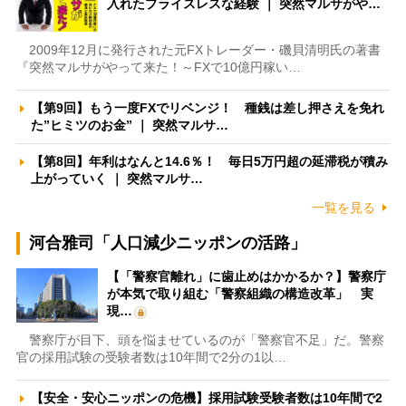
入れたプライスレスな経験 ｜ 突然マルサがや…
2009年12月に発行された元FXトレーダー・磯貝清明氏の著書
『突然マルサがやって来た！～FXで10億円稼い…
【第9回】もう一度FXでリベンジ！ 種銭は差し押さえを免れ
た”ヒミツのお金” ｜ 突然マルサ…
【第8回】年利はなんと14.6％！ 毎日5万円超の延滞税が積み
上がっていく ｜ 突然マルサ…
一覧を見る
河合雅司「人口減少ニッポンの活路」
【「警察官離れ」に歯止めはかかるか？】警察庁
が本気で取り組む「警察組織の構造改革」 実
現…
警察庁が目下、頭を悩ませているのが「警察官不足」だ。警察
官の採用試験の受験者数は10年間で2分の1以…
【安全・安心ニッポンの危機】採用試験受験者数は10年間で2