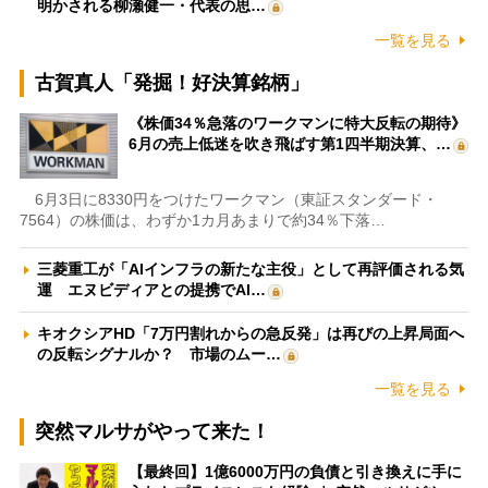
明かされる柳瀬健一・代表の思…
一覧を見る
古賀真人「発掘！好決算銘柄」
《株価34％急落のワークマンに特大反転の期待》
6月の売上低迷を吹き飛ばす第1四半期決算、…
6月3日に8330円をつけたワークマン（東証スタンダード・
7564）の株価は、わずか1カ月あまりで約34％下落…
三菱重工が「AIインフラの新たな主役」として再評価される気
運 エヌビディアとの提携でAI…
キオクシアHD「7万円割れからの急反発」は再びの上昇局面へ
の反転シグナルか？ 市場のムー…
一覧を見る
突然マルサがやって来た！
【最終回】1億6000万円の負債と引き換えに手に