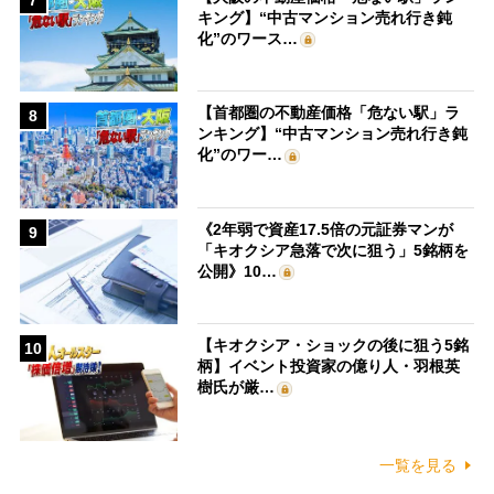
キング】“中古マンション売れ行き鈍
化”のワース…
【首都圏の不動産価格「危ない駅」ラ
8
ンキング】“中古マンション売れ行き鈍
化”のワー…
《2年弱で資産17.5倍の元証券マンが
9
「キオクシア急落で次に狙う」5銘柄を
公開》10…
【キオクシア・ショックの後に狙う5銘
10
柄】イベント投資家の億り人・羽根英
樹氏が厳…
一覧を見る