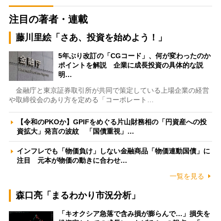
注目の著者・連載
藤川里絵「さあ、投資を始めよう！」
5年ぶり改訂の「CGコード」、何が変わったのか
ポイントを解説 企業に成長投資の具体的な説
明…
金融庁と東京証券取引所が共同で策定している上場企業の経営
や取締役会のあり方を定める「コーポレート…
【令和のPKOか】GPIFをめぐる片山財務相の「円資産への投
資拡大」発言の波紋 「国債重視」…
インフレでも「物価負け」しない金融商品「物価連動国債」に
注目 元本が物価の動きに合わせ…
一覧を見る
森口亮「まるわかり市況分析」
「キオクシア急落で含み損が膨らんで…」損失を