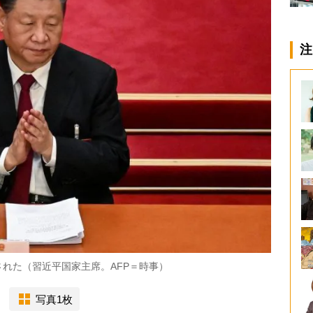
注
れた（習近平国家主席。AFP＝時事）
写真1枚