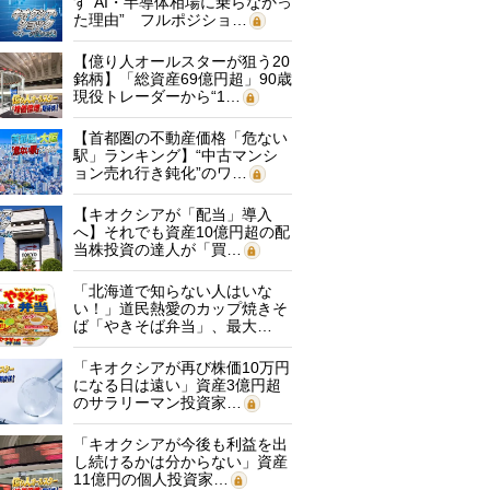
す“AI・半導体相場に乗らなかっ
た理由” フルポジショ…
【億り人オールスターが狙う20
銘柄】「総資産69億円超」90歳
現役トレーダーから“1…
【首都圏の不動産価格「危ない
駅」ランキング】“中古マンシ
ョン売れ行き鈍化”のワ…
【キオクシアが「配当」導入
へ】それでも資産10億円超の配
当株投資の達人が「買…
「北海道で知らない人はいな
い！」道民熱愛のカップ焼きそ
ば「やきそば弁当」、最大…
「キオクシアが再び株価10万円
になる日は遠い」資産3億円超
のサラリーマン投資家…
「キオクシアが今後も利益を出
し続けるかは分からない」資産
11億円の個人投資家…