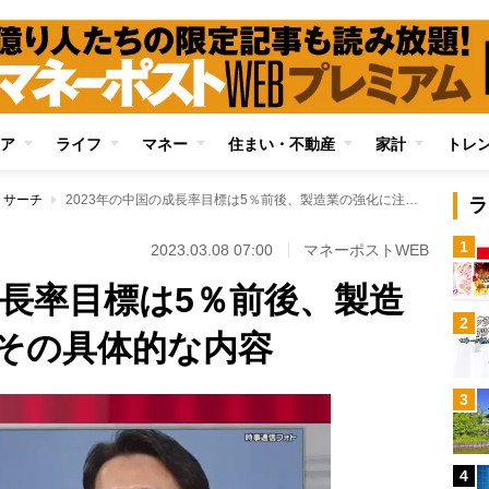
ア
ライフ
マネー
住まい・不動産
家計
トレ
リサーチ
2023年の中国の成長率目標は5％前後、製造業の強化に注力 その具体的な内容
ラ
1
2023.03.08 07:00
マネーポストWEB
成長率目標は5％前後、製造
2
その具体的な内容
3
4