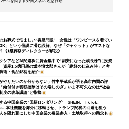
ホテルを悩ます外国人客の迷惑行動
のお葬式で悩ましい“喪服問題” 女性は「ワンピースを着てい
OK」という俗説に潜む誤解、なぜ「ジャケット」がマストな
？《1級葬祭ディレクターが解説》
クシアなどAI関連株に資金集中で“割安になった成長株”に投資
 資産1.5億円超の坂本慎太郎さんが「絶好の仕込み時」と考
防衛・食品銘柄を紹介
がやりたいのか分からない」竹中平蔵氏が語る高市内閣の評
「給付付き税額控除はその場しのぎ」いま不可欠なのは“社会
制度の改革議論”と指摘
する中国企業の“国籍ロンダリング” SHEIN、TikTok、
mu…本社機能を海外に移転させ、トランプ関税の回避を狙う
人を隠れ蓑にした中国企業の農業参入・土地取得への懸念も