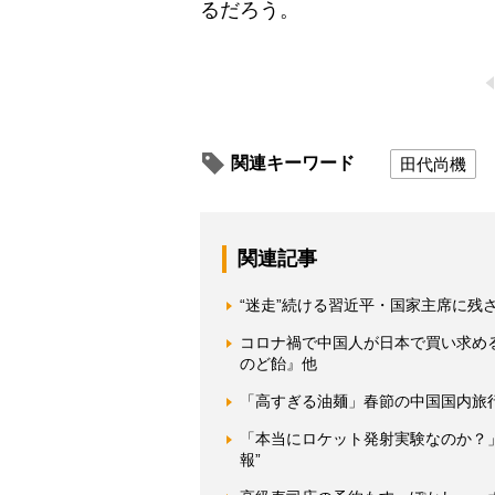
るだろう。
関連キーワード
田代尚機
関連記事
“迷走”続ける習近平・国家主席に残
コロナ禍で中国人が日本で買い求め
のど飴』他
「高すぎる油麺」春節の中国国内旅
「本当にロケット発射実験なのか？」
報”