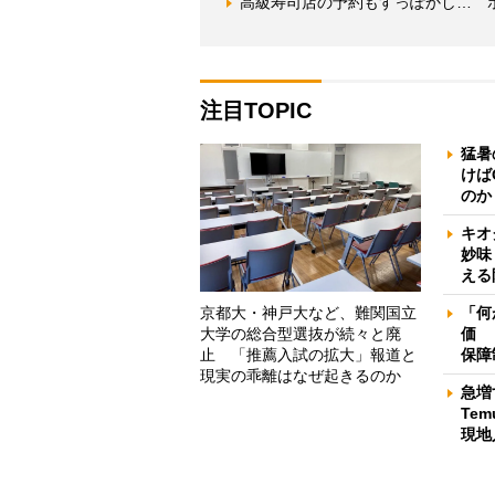
高級寿司店の予約もすっぽかし… 
注目TOPIC
猛暑
けば
のか
キオ
妙味
える
京都大・神戸大など、難関国立
「何
大学の総合型選抜が続々と廃
価 
止 「推薦入試の拡大」報道と
保障
現実の乖離はなぜ起きるのか
急増
Te
現地