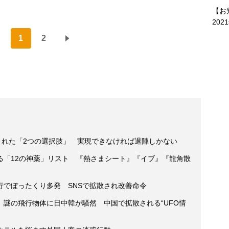
【お
202
1
2
された「2つの選択肢」 実現できなければ退陣しかない
る「12の神薬」リスト 『熱さまシート』『イブ』『龍角散
行でぼったくり多発 SNSで拡散され改善命令
謎の飛行物体に日中韓が騒然 中国で拡散される“UFO情