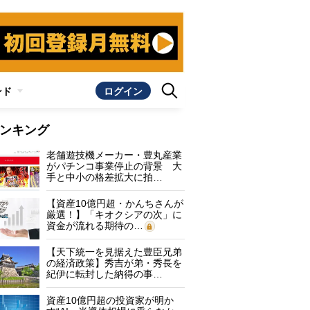
ンド
ログイン
ンキング
老舗遊技機メーカー・豊丸産業
がパチンコ事業停止の背景 大
手と中小の格差拡大に拍…
【資産10億円超・かんちさんが
厳選！】「キオクシアの次」に
資金が流れる期待の…
【天下統一を見据えた豊臣兄弟
の経済政策】秀吉が弟・秀長を
紀伊に転封した納得の事…
資産10億円超の投資家が明か