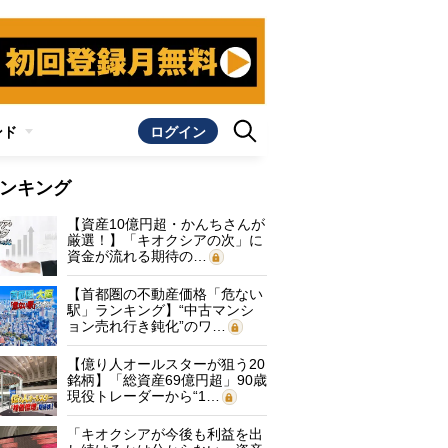
ンド
ログイン
ンキング
【資産10億円超・かんちさんが
厳選！】「キオクシアの次」に
資金が流れる期待の…
【首都圏の不動産価格「危ない
駅」ランキング】“中古マンシ
ョン売れ行き鈍化”のワ…
【億り人オールスターが狙う20
銘柄】「総資産69億円超」90歳
現役トレーダーから“1…
「キオクシアが今後も利益を出