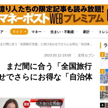
ア
ライフ
マネー
住まい・不動産
家計
トレ
春の旅行シーズン まだ間に合う「全国旅行支援」と掛け合わせでさらにお得な「自治体の独自割」
ラ
1
2023.03.12 19:00
女性セブン
 まだ間に合う「全国旅行
2
せでさらにお得な「自治体
3
もっと見る
arrow_forward_ios
4