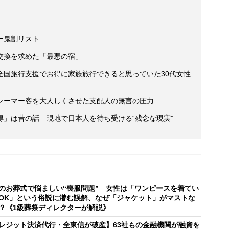
ー鬼割リスト
交換を求めた「最悪の宿」
全国旅行支援でお得に家族旅行できると思っていた30代女性
レーマー客を大人しくさせた支配人の無言の圧力
」は昔の話 現地で日本人を待ち受ける“残念な現実”
のお葬式で悩ましい“喪服問題” 女性は「ワンピースを着てい
OK」という俗説に潜む誤解、なぜ「ジャケット」がマストな
？《1級葬祭ディレクターが解説》
レジット決済代行・全東信が破産】63社もの金融機関が融資を