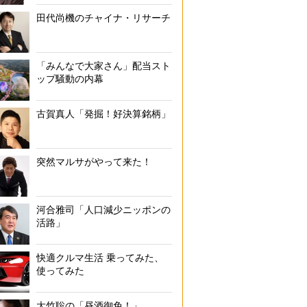
田代尚機のチャイナ・リサーチ
「みんなで大家さん」配当スト
ップ騒動の内幕
古賀真人「発掘！好決算銘柄」
突然マルサがやって来た！
河合雅司「人口減少ニッポンの
活路」
快適クルマ生活 乗ってみた、
使ってみた
大竹聡の「昼酒御免！」