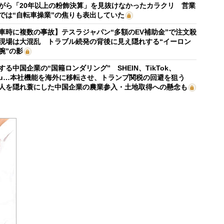
がら「20年以上の粉飾決算」を見抜けなかったカラクリ 営業
では“自転車操業”の焦りも表出していた
車時に複数の事故】テスラジャパン“多額のEV補助金”で注文殺
現場は大混乱 トラブル続発の背後に見え隠れする“イーロン
腕”の影
する中国企業の“国籍ロンダリング” SHEIN、TikTok、
mu…本社機能を海外に移転させ、トランプ関税の回避を狙う
人を隠れ蓑にした中国企業の農業参入・土地取得への懸念も