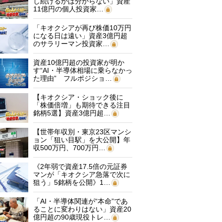
し続けるかは分からない」資産
11億円の個人投資家…
「キオクシアが再び株価10万円
になる日は遠い」資産3億円超
のサラリーマン投資家…
資産10億円超の投資家が明か
す“AI・半導体相場に乗らなかっ
た理由” フルポジショ…
【キオクシア・ショック後に
「株価倍増」も期待できる注目
銘柄5選】資産3億円超…
【世帯年収別・東京23区マンシ
ョン「狙い目駅」を大公開】年
収500万円、700万円…
《2年弱で資産17.5倍の元証券
マンが「キオクシア急落で次に
狙う」5銘柄を公開》1…
「AI・半導体関連が“本命”であ
ることに変わりはない」資産20
億円超の90歳現役トレ…