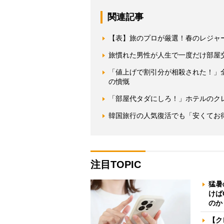
関連記事
【表】旅のプロが厳選！春のレジャ
旅慣れた男性が人生で一度だけ部屋
「値上げで割引分が相殺された！」
の憤慨
「部屋代タダにしろ！」ホテルのク
韓国旅行の人気復活でも「安くてお得
注目TOPIC
猛暑
けば
のか
【ク