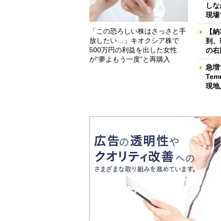
しな
現場
「この恐ろしい株はさっさと手
【納
放したい…」キオクシア株で
到、
500万円の利益を出した女性
の右
が“夢よもう一度”と再購入
急増
Te
現地