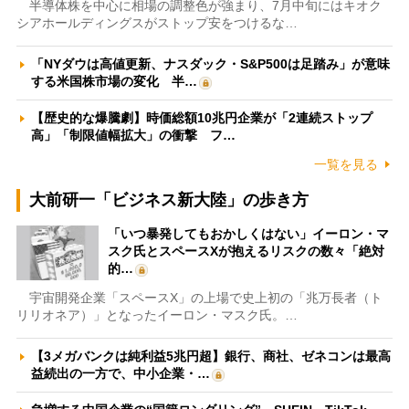
半導体株を中心に相場の調整色が強まり、7月中旬にはキオク
シアホールディングスがストップ安をつけるな…
「NYダウは高値更新、ナスダック・S&P500は足踏み」が意味
する米国株市場の変化 半…
【歴史的な爆騰劇】時価総額10兆円企業が「2連続ストップ
高」「制限値幅拡大」の衝撃 フ…
一覧を見る
大前研一「ビジネス新大陸」の歩き方
「いつ暴発してもおかしくはない」イーロン・マ
スク氏とスペースXが抱えるリスクの数々「絶対
的…
宇宙開発企業「スペースX」の上場で史上初の「兆万長者（ト
リリオネア）」となったイーロン・マスク氏。…
【3メガバンクは純利益5兆円超】銀行、商社、ゼネコンは最高
益続出の一方で、中小企業・…