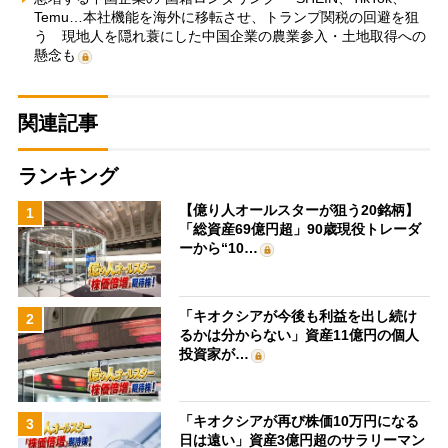
Temu…本社機能を海外に移転させ、トランプ関税の回避を狙
う 現地人を隠れ蓑にした中国企業の農業参入・土地取得への
懸念も
関連記事
ランキング
【億り人オールスターが狙う20銘柄】
1
「総資産69億円超」90歳現役トレーダ
ーから“10…
「キオクシアが今後も利益を出し続け
2
るかは分からない」資産11億円の個人
投資家が…
「キオクシアが再び株価10万円になる
3
日は遠い」資産3億円超のサラリーマン