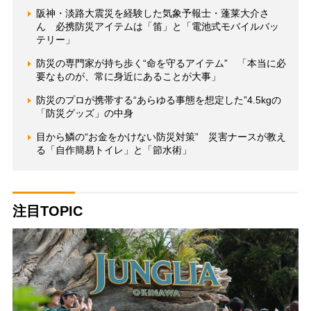
阪神・淡路大震災を経験した気象予報士・蓬莱大介さ
ん 必携防災アイテムは「笛」と「電池式モバイルバッ
テリー」
防災の専門家が持ち歩く“命を守るアイテム” 「本当に必
要なものが、常に身近にあることが大事」
防災のプロが携帯する“あらゆる事態を想定した”4.5kgの
「防災グッズ」の中身
目から鱗の“お金をかけない防災対策” 災害ナースが教え
る「自作簡易トイレ」と「節水術」
注目TOPIC