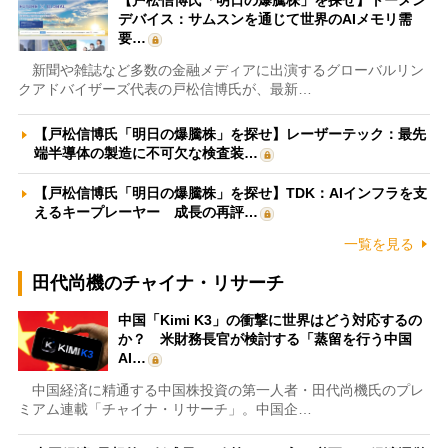
デバイス：サムスンを通じて世界のAIメモリ需
要…
新聞や雑誌など多数の金融メディアに出演するグローバルリン
クアドバイザーズ代表の戸松信博氏が、最新…
【戸松信博氏「明日の爆騰株」を探せ】レーザーテック：最先
端半導体の製造に不可欠な検査装…
【戸松信博氏「明日の爆騰株」を探せ】TDK：AIインフラを支
えるキープレーヤー 成長の再評…
一覧を見る
田代尚機のチャイナ・リサーチ
中国「Kimi K3」の衝撃に世界はどう対応するの
か？ 米財務長官が検討する「蒸留を行う中国
AI…
中国経済に精通する中国株投資の第一人者・田代尚機氏のプレ
ミアム連載「チャイナ・リサーチ」。中国企…