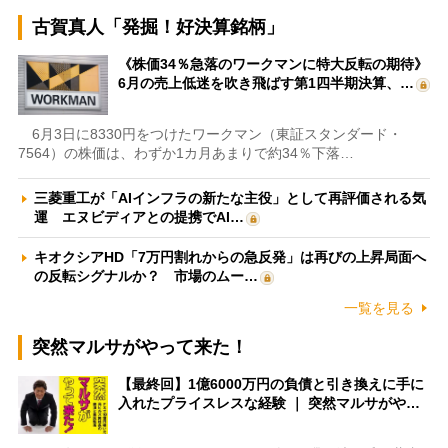
古賀真人「発掘！好決算銘柄」
《株価34％急落のワークマンに特大反転の期待》
6月の売上低迷を吹き飛ばす第1四半期決算、…
6月3日に8330円をつけたワークマン（東証スタンダード・
7564）の株価は、わずか1カ月あまりで約34％下落…
三菱重工が「AIインフラの新たな主役」として再評価される気
運 エヌビディアとの提携でAI…
キオクシアHD「7万円割れからの急反発」は再びの上昇局面へ
の反転シグナルか？ 市場のムー…
一覧を見る
突然マルサがやって来た！
【最終回】1億6000万円の負債と引き換えに手に
入れたプライスレスな経験 ｜ 突然マルサがや…