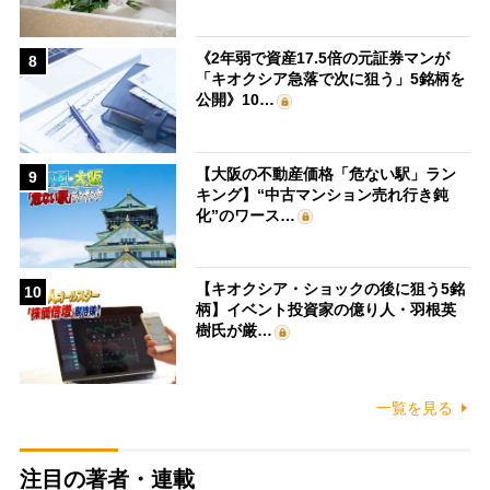
《2年弱で資産17.5倍の元証券マンが
8
「キオクシア急落で次に狙う」5銘柄を
公開》10…
【大阪の不動産価格「危ない駅」ラン
9
キング】“中古マンション売れ行き鈍
化”のワース…
【キオクシア・ショックの後に狙う5銘
10
柄】イベント投資家の億り人・羽根英
樹氏が厳…
一覧を見る
注目の著者・連載