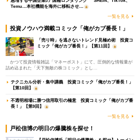
急増する中国企業の“国籍ロンダリング” SHEIN、TikTok、
Temu…本社機能を海外に移転させ…
一覧を見る
投資ノウハウ満載コミック「俺がカブ番長！」
「売り時」を逃さないトレンド見極め術 投資コ
ミック「俺がカブ番長！」【第11回】
かつて投資情報雑誌「マネーポスト」にて、圧倒的な情報量が
詰め込まれた「天下無敵の株コミック」とし…
テクニカル分析・集中講義 投資コミック「俺がカブ番長！」
【第10回】
不透明相場に勝つ信用取引の極意 投資コミック「俺がカブ番
長！」【第9回】
一覧を見る
戸松信博の明日の爆騰株を探せ！
【戸松信博氏「明日の爆騰株」を探せ】トーメン