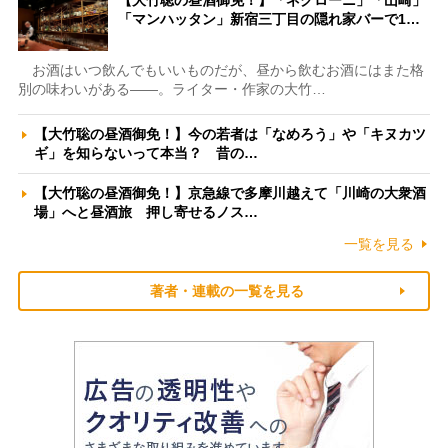
「マンハッタン」新宿三丁目の隠れ家バーで1…
お酒はいつ飲んでもいいものだが、昼から飲むお酒にはまた格
別の味わいがある――。ライター・作家の大竹…
【大竹聡の昼酒御免！】今の若者は「なめろう」や「キヌカツ
ギ」を知らないって本当？ 昔の…
【大竹聡の昼酒御免！】京急線で多摩川越えて「川崎の大衆酒
場」へと昼酒旅 押し寄せるノス…
一覧を見る
著者・連載の一覧を見る