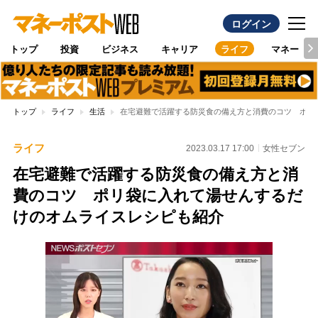
ログイン
トップ
投資
ビジネス
キャリア
ライフ
マネー
トップ
ライフ
生活
在宅避難で活躍する防災食の備え方と消費のコツ ポリ
ライフ
2023.03.17 17:00
女性セブン
在宅避難で活躍する防災食の備え方と消
費のコツ ポリ袋に入れて湯せんするだ
けのオムライスレシピも紹介