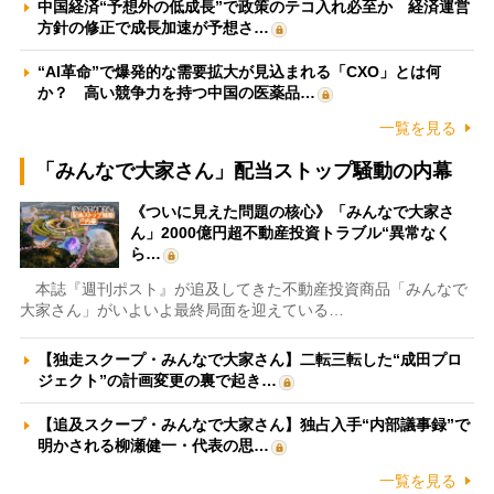
中国経済“予想外の低成長”で政策のテコ入れ必至か 経済運営
方針の修正で成長加速が予想さ…
“AI革命”で爆発的な需要拡大が見込まれる「CXO」とは何
か？ 高い競争力を持つ中国の医薬品…
一覧を見る
「みんなで大家さん」配当ストップ騒動の内幕
《ついに見えた問題の核心》「みんなで大家さ
ん」2000億円超不動産投資トラブル“異常なく
ら…
本誌『週刊ポスト』が追及してきた不動産投資商品「みんなで
大家さん」がいよいよ最終局面を迎えている…
【独走スクープ・みんなで大家さん】二転三転した“成田プロ
ジェクト”の計画変更の裏で起き…
【追及スクープ・みんなで大家さん】独占入手“内部議事録”で
明かされる柳瀬健一・代表の思…
一覧を見る