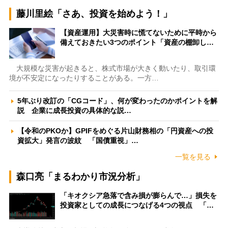
藤川里絵「さあ、投資を始めよう！」
【資産運用】大災害時に慌てないために平時から
備えておきたい3つのポイント「資産の棚卸し…
大規模な災害が起きると、株式市場が大きく動いたり、取引環
境が不安定になったりすることがある。一方…
5年ぶり改訂の「CGコード」、何が変わったのかポイントを解
説 企業に成長投資の具体的な説…
【令和のPKOか】GPIFをめぐる片山財務相の「円資産への投
資拡大」発言の波紋 「国債重視」…
一覧を見る
森口亮「まるわかり市況分析」
「キオクシア急落で含み損が膨らんで…」損失を
投資家としての成長につなげる4つの視点 「…