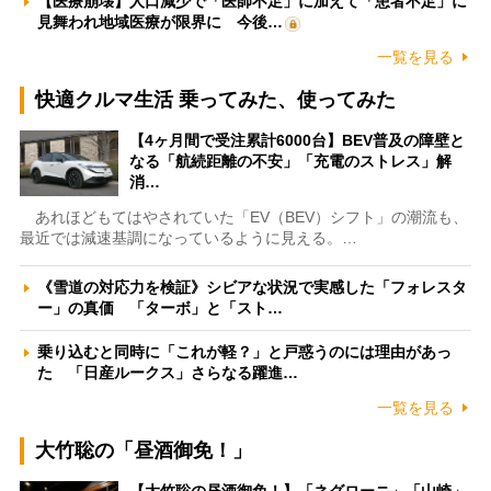
【医療崩壊】人口減少で「医師不足」に加えて「患者不足」に
見舞われ地域医療が限界に 今後…
一覧を見る
快適クルマ生活 乗ってみた、使ってみた
【4ヶ月間で受注累計6000台】BEV普及の障壁と
なる「航続距離の不安」「充電のストレス」解
消…
あれほどもてはやされていた「EV（BEV）シフト」の潮流も、
最近では減速基調になっているように見える。…
《雪道の対応力を検証》シビアな状況で実感した「フォレスタ
ー」の真価 「ターボ」と「スト…
乗り込むと同時に「これが軽？」と戸惑うのには理由があっ
た 「日産ルークス」さらなる躍進…
一覧を見る
大竹聡の「昼酒御免！」
【大竹聡の昼酒御免！】「ネグローニ」「山崎」