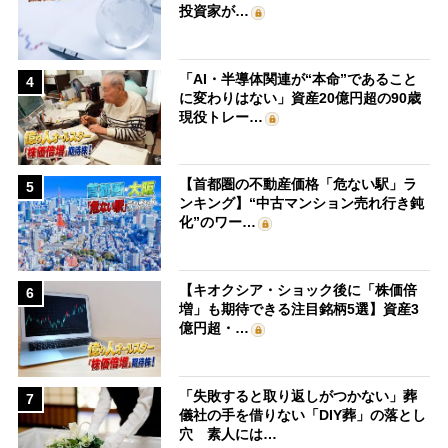
投資家が…
「AI・半導体関連が“本命”であること
4
に変わりはない」資産20億円超の90歳
現役トレー…
【首都圏の不動産価格「危ない駅」ラ
5
ンキング】“中古マンション売れ行き鈍
化”のワー…
【キオクシア・ショック後に「株価倍
6
増」も期待できる注目銘柄5選】資産3
億円超・…
「失敗すると取り返しがつかない」葬
7
儀社の手を借りない「DIY葬」の落とし
穴 素人には…