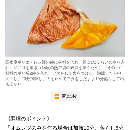
高密度ポリエチレン製の袋に材料を入れ、鍋に1/2くらいの水を入
れ、底に皿を敷き（鍋底の熱で袋の破損を防ぐため）、その上に
材料のポリ袋2袋を入れ、フタをして火をつける。沸騰したら中
火にし、20分加熱し、火を止めてフタをしたまま10分蒸らして出
来上がり
写真5枚
《調理のポイント》
「オムレツのみを作る場合は加熱10分、蒸らし5分