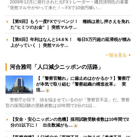
2009年12月に発行された元FXトレーダー・磯貝清明氏の著書
『突然マルサがやって来た！～FXで10億円稼い…
【第9回】もう一度FXでリベンジ！ 種銭は差し押さえを免れ
た”ヒミツのお金” ｜ 突然マルサ…
【第8回】年利はなんと14.6％！ 毎日5万円超の延滞税が積み
上がっていく ｜ 突然マルサ…
一覧を見る
河合雅司「人口減少ニッポンの活路」
【「警察官離れ」に歯止めはかかるか？】警察庁
が本気で取り組む「警察組織の構造改革」 実
現…
警察庁が目下、頭を悩ませているのが「警察官不足」だ。警察
官の採用試験の受験者数は10年間で2分の1以…
【安全・安心ニッポンの危機】採用試験受験者数は10年間で2
分の1以下に！ 出生数減がも…