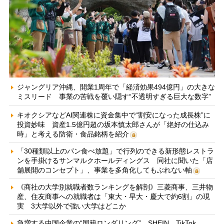
ジャングリア沖縄、開業1周年で「経済効果494億円」の大きな
ミスリード 事業の苦戦を覆い隠す“不透明すぎる巨大な数字”
キオクシアなどAI関連株に資金集中で“割安になった成長株”に
投資妙味 資産1.5億円超の坂本慎太郎さんが「絶好の仕込み
時」と考える防衛・食品銘柄を紹介
「30種類以上のパン食べ放題」で行列のできる新形態レストラ
ンを手掛けるサンマルクホールディングス 同社に聞いた「店
舗展開のコンセプト」、事業を多角化してもぶれない軸
《商社の大学別就職者数ランキングを解剖》三菱商事、三井物
産、住友商事への就職者は「東大・早大・慶大で約6割」の現
実 3大学以外で強い大学はどこか
急増する中国企業の“国籍ロンダリング” SHEIN、TikTok、