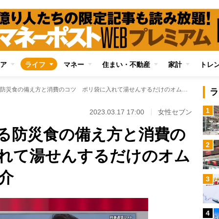
ア
ライフ
マネー
住まい・不動産
家計
トレ
在宅避難で活躍する防災食の備え方と消費のコツ ポリ袋に入れて湯せんするだけのオムライスレシピも紹介
ラ
1
2023.03.17 17:00
女性セブン
る防災食の備え方と消費の
2
れて湯せんするだけのオム
介
3
4