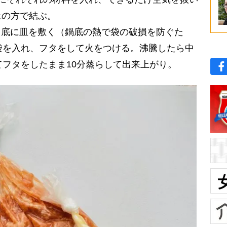
上の方で結ぶ。
れ、底に皿を敷く（鍋底の熱で袋の破損を防ぐた
袋を入れ、フタをして火をつける。沸騰したら中
てフタをしたまま10分蒸らして出来上がり。