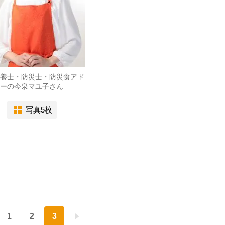
養士・防災士・防災食アド
ーの今泉マユ子さん
写真5枚
1
2
3