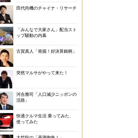
田代尚機のチャイナ・リサーチ
「みんなで大家さん」配当スト
ップ騒動の内幕
古賀真人「発掘！好決算銘柄」
突然マルサがやって来た！
河合雅司「人口減少ニッポンの
活路」
快適クルマ生活 乗ってみた、
使ってみた
大竹聡の「昼酒御免！」