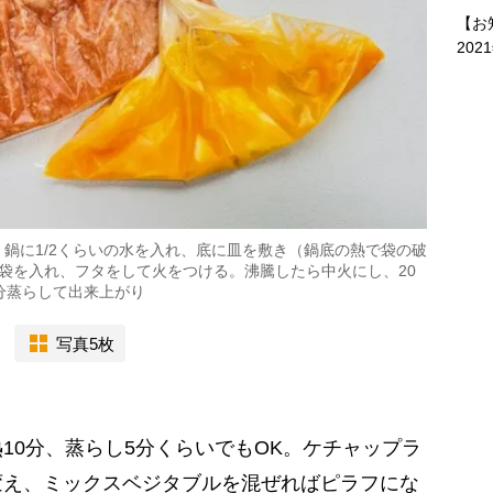
【お
202
鍋に1/2くらいの水を入れ、底に皿を敷き（鍋底の熱で袋の破
袋を入れ、フタをして火をつける。沸騰したら中火にし、20
分蒸らして出来上がり
写真5枚
10分、蒸らし5分くらいでもOK。ケチャップラ
変え、ミックスベジタブルを混ぜればピラフにな