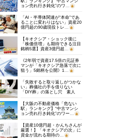
駅」ランキング】“中古マンシ
ョン売れ行き鈍化”のワ…
「AI・半導体関連が“本命”であ
ることに変わりはない」資産20
億円超の90歳現役トレ…
【キオクシア・ショック後に
「株価倍増」も期待できる注目
銘柄5選】資産3億円超…
《2年弱で資産17.5倍の元証券
マンが「キオクシア急落で次に
狙う」5銘柄を公開》1…
「失敗すると取り返しがつかな
い」葬儀社の手を借りない
「DIY葬」の落とし穴 素人
に…
【大阪の不動産価格「危ない
駅」ランキング】“中古マンシ
ョン売れ行き鈍化”のワー…
【資産10億円超・かんちさんが
厳選！】「キオクシアの次」に
資金が流れる期待の…