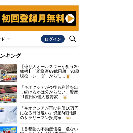
ンド
ログイン
ンキング
【億り人オールスターが狙う20
銘柄】「総資産69億円超」90歳
現役トレーダーから“1…
「キオクシアが今後も利益を出
し続けるかは分からない」資産
11億円の個人投資家…
「キオクシアが再び株価10万円
になる日は遠い」資産3億円超
のサラリーマン投資家…
【首都圏の不動産価格「危ない