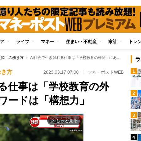
ア
ライフ
マネー
住まい・不動産
家計
トレ
大陸」の歩き方
AI社会で生き残れる仕事は「学校教育の外側」にある キーワードは「構想力」
ラ
1
歩き方
2023.03.17 07:00
マネーポストWEB
れる仕事は「学校教育の外
2
ワードは「構想力」
3
もっと見る
arrow_forward_ios
4