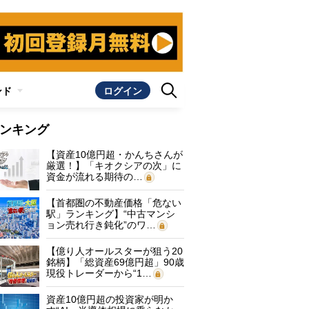
ンド
ログイン
ンキング
【資産10億円超・かんちさんが
厳選！】「キオクシアの次」に
資金が流れる期待の…
【首都圏の不動産価格「危ない
駅」ランキング】“中古マンシ
ョン売れ行き鈍化”のワ…
【億り人オールスターが狙う20
銘柄】「総資産69億円超」90歳
現役トレーダーから“1…
資産10億円超の投資家が明か