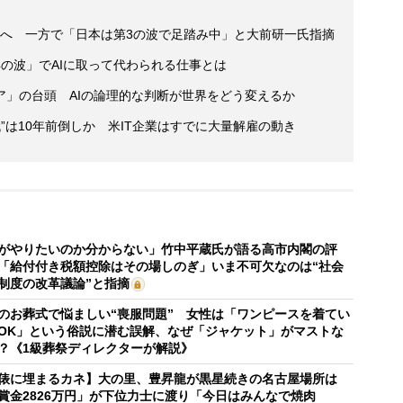
」へ 一方で「日本は第3の波で足踏み中」と大前研一氏指摘
の波」でAIに取って代わられる仕事とは
ア」の台頭 AIの論理的な判断が世界をどう変えるか
時代”は10年前倒しか 米IT企業はすでに大量解雇の動き
がやりたいのか分からない」竹中平蔵氏が語る高市内閣の評
「給付付き税額控除はその場しのぎ」いま不可欠なのは“社会
制度の改革議論”と指摘
のお葬式で悩ましい“喪服問題” 女性は「ワンピースを着てい
OK」という俗説に潜む誤解、なぜ「ジャケット」がマストな
？《1級葬祭ディレクターが解説》
俵に埋まるカネ】大の里、豊昇龍が黒星続きの名古屋場所は
賞金2826万円」が下位力士に渡り「今日はみんなで焼肉