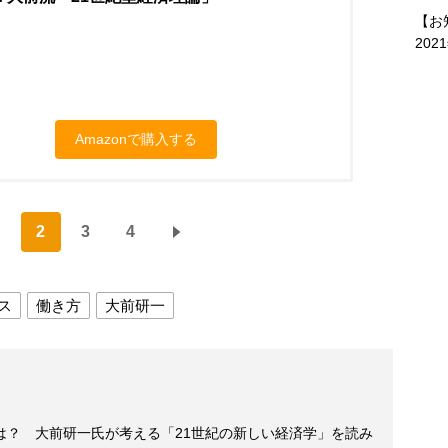
【お
202
Amazonで購入する
2
3
4
ス
働き方
大前研一
は？ 大前研一氏が考える「21世紀の新しい経済学」を読み