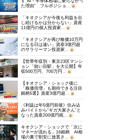
す“AI・半導体相場に乗らなかっ
た理由” フルポジショ…
「キオクシアが今後も利益を出
し続けるかは分からない」資産
11億円の個人投資家…
「キオクシアが再び株価10万円
になる日は遠い」資産3億円超
のサラリーマン投資家…
【世帯年収別・東京23区マンシ
ョン「狙い目駅」を大公開】年
収500万円、700万円…
【キオクシア・ショック後に
「株価倍増」も期待できる注目
銘柄5選】資産3億円超…
《利益は年5億円前後》住み込
みバイトから“ギガ大家さん”と
なった資産200億円税…
キオクシア・ショックで「次に
マネーが流れる」16銘柄 AI相
場の裏で割安に放置さ…