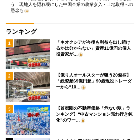
う 現地人を隠れ蓑にした中国企業の農業参入・土地取得への
懸念も
ランキング
「キオクシアが今後も利益を出し続け
1
るかは分からない」資産11億円の個人
投資家が…
【億り人オールスターが狙う20銘柄】
2
「総資産69億円超」90歳現役トレーダ
ーから“10…
【首都圏の不動産価格「危ない駅」ラ
3
ンキング】“中古マンション売れ行き鈍
化”のワー…