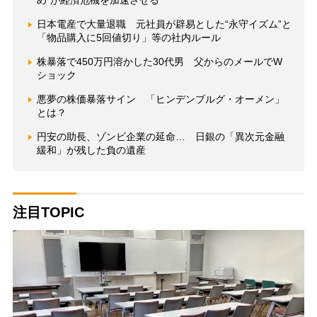
め”が経済危機を加速させる
日本電産で大量退職 元社員が辟易とした“永守イズム”と
「物品購入に5回値切り」等の社内ルール
株暴落で450万円溶かした30代男 父からのメールでW
ショック
悪夢の株価暴落サイン 「ヒンデンブルグ・オーメン」
とは？
円安の助長、ゾンビ企業の延命… 日銀の「異次元金融
緩和」が残した負の遺産
注目TOPIC