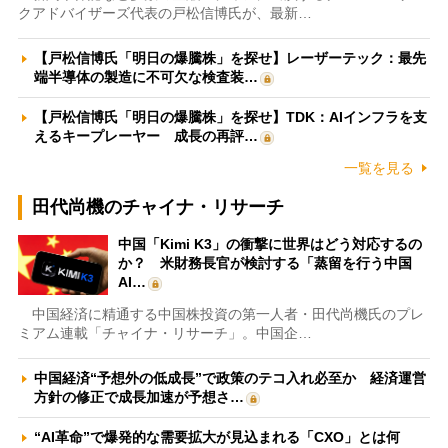
クアドバイザーズ代表の戸松信博氏が、最新…
【戸松信博氏「明日の爆騰株」を探せ】レーザーテック：最先
端半導体の製造に不可欠な検査装…
【戸松信博氏「明日の爆騰株」を探せ】TDK：AIインフラを支
えるキープレーヤー 成長の再評…
一覧を見る
田代尚機のチャイナ・リサーチ
中国「Kimi K3」の衝撃に世界はどう対応するの
か？ 米財務長官が検討する「蒸留を行う中国
AI…
中国経済に精通する中国株投資の第一人者・田代尚機氏のプレ
ミアム連載「チャイナ・リサーチ」。中国企…
中国経済“予想外の低成長”で政策のテコ入れ必至か 経済運営
方針の修正で成長加速が予想さ…
“AI革命”で爆発的な需要拡大が見込まれる「CXO」とは何