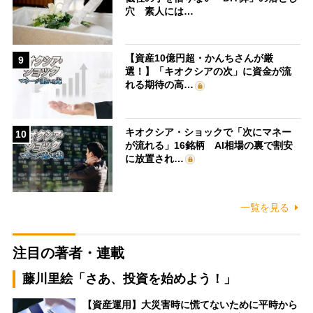
穴 素人には…
【資産10億円超・かんちさんが厳
9
選！】「キオクシアの次」に資金が流
れる期待の高…
キオクシア・ショックで「次にマネー
10
が流れる」16銘柄 AI相場の裏で割安
に放置され…
一覧を見る
注目の著者・連載
藤川里絵「さあ、投資を始めよう！」
【資産運用】大災害時に慌てないために平時から