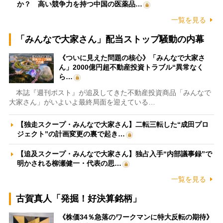
か？ 高い競争力を持つ中国の医薬品…
一覧を見る
「みんなで大家さん」配当ストップ騒動の内幕
《ついに見えた問題の核心》「みんなで大家さ
ん」2000億円超不動産投資トラブル“異常なく
ら…
本誌『週刊ポスト』が追及してきた不動産投資商品「みんなで
大家さん」がいよいよ最終局面を迎えている…
【独走スクープ・みんなで大家さん】二転三転した“成田プロ
ジェクト”の計画変更の裏で起き…
【追及スクープ・みんなで大家さん】独占入手“内部議事録”で
明かされる柳瀬健一・代表の思…
一覧を見る
古賀真人「発掘！好決算銘柄」
《株価34％急落のワークマンに特大反転の期待》