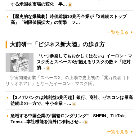
する米国株市場の変化 半…
【歴史的な爆騰劇】時価総額10兆円企業が「2連続ストップ
高」「制限値幅拡大」の衝撃 フ…
一覧を見る
大前研一「ビジネス新大陸」の歩き方
「いつ暴発してもおかしくはない」イーロン・マ
スク氏とスペースXが抱えるリスクの数々「絶対
的…
宇宙開発企業「スペースX」の上場で史上初の「兆万長者（ト
リリオネア）」となったイーロン・マスク氏。…
【3メガバンクは純利益5兆円超】銀行、商社、ゼネコンは最高
益続出の一方で、中小企業・…
急増する中国企業の“国籍ロンダリング” SHEIN、TikTok、
Temu…本社機能を海外に移転させ…
一覧を見る