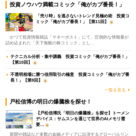
投資ノウハウ満載コミック「俺がカブ番長！」
「売り時」を逃さないトレンド見極め術 投資コ
ミック「俺がカブ番長！」【第11回】
かつて投資情報雑誌「マネーポスト」にて、圧倒的な情報量が
詰め込まれた「天下無敵の株コミック」とし…
テクニカル分析・集中講義 投資コミック「俺がカブ番長！」
【第10回】
不透明相場に勝つ信用取引の極意 投資コミック「俺がカブ番
長！」【第9回】
一覧を見る
戸松信博の明日の爆騰株を探せ！
【戸松信博氏「明日の爆騰株」を探せ】トーメン
デバイス：サムスンを通じて世界のAIメモリ需
要…
新聞や雑誌など多数の金融メディアに出演するグローバルリン