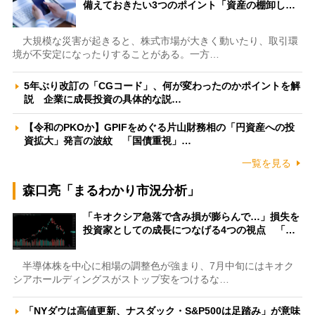
備えておきたい3つのポイント「資産の棚卸し…
大規模な災害が起きると、株式市場が大きく動いたり、取引環
境が不安定になったりすることがある。一方…
5年ぶり改訂の「CGコード」、何が変わったのかポイントを解
説 企業に成長投資の具体的な説…
【令和のPKOか】GPIFをめぐる片山財務相の「円資産への投
資拡大」発言の波紋 「国債重視」…
一覧を見る
森口亮「まるわかり市況分析」
「キオクシア急落で含み損が膨らんで…」損失を
投資家としての成長につなげる4つの視点 「…
半導体株を中心に相場の調整色が強まり、7月中旬にはキオク
シアホールディングスがストップ安をつけるな…
「NYダウは高値更新、ナスダック・S&P500は足踏み」が意味