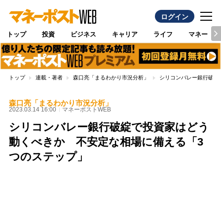
ログイン
トップ
投資
ビジネス
キャリア
ライフ
マネー
トップ
連載・著者
森口亮「まるわかり市況分析」
シリコンバレー銀行破綻
森口亮「まるわかり市況分析」
2023.03.14 16:00
マネーポストWEB
シリコンバレー銀行破綻で投資家はどう
動くべきか 不安定な相場に備える「3
つのステップ」
Loaded
:
97.13%
/
Unmute