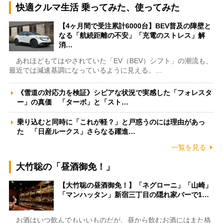
快適クルマ生活 乗ってみた、使ってみた
【4ヶ月間で受注累計6000台】BEV普及の障壁と
なる「航続距離の不安」「充電のストレス」解
消…
あれほどもてはやされていた「EV（BEV）シフト」の潮流も、
最近では減速基調になっているように見える。…
《雪道の対応力を検証》シビアな状況で実感した「フォレスタ
ー」の真価 「ターボ」と「スト…
乗り込むと同時に「これが軽？」と戸惑うのには理由があっ
た 「日産ルークス」さらなる躍進…
一覧を見る
大竹聡の「昼酒御免！」
【大竹聡の昼酒御免！】「ネグローニ」「山崎」
「マンハッタン」新宿三丁目の隠れ家バーで1…
お酒はいつ飲んでもいいものだが、昼から飲むお酒にはまた格