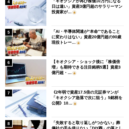
「キオクシアが再び株価10万円になる
4
日は遠い」資産3億円超のサラリーマン
投資家が…
「AI・半導体関連が“本命”であること
5
に変わりはない」資産20億円超の90歳
現役トレー…
【キオクシア・ショック後に「株価倍
6
増」も期待できる注目銘柄5選】資産3
億円超・…
《2年弱で資産17.5倍の元証券マンが
7
「キオクシア急落で次に狙う」5銘柄を
公開》10…
「失敗すると取り返しがつかない」葬
8
儀社の手を借りない「DIY葬」の落とし