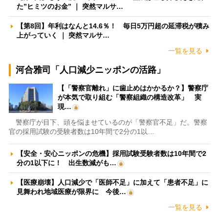
た”ヒミツのお金” ｜ 突然マルサ…
【第8回】年利はなんと14.6％！ 毎日5万円超の延滞税が積み
上がっていく ｜ 突然マルサ…
一覧を見る
河合雅司「人口減少ニッポンの活路」
【「警察官離れ」に歯止めはかかるか？】警察庁
が本気で取り組む「警察組織の構造改革」 実
現…
警察庁が目下、頭を悩ませているのが「警察官不足」だ。警察
官の採用試験の受験者数は10年間で2分の1以…
【安全・安心ニッポンの危機】採用試験受験者数は10年間で2
分の1以下に！ 出生数減がも…
【医療崩壊】人口減少で「医師不足」に加えて「患者不足」に
見舞われ地域医療が限界に 今後…
一覧を見る