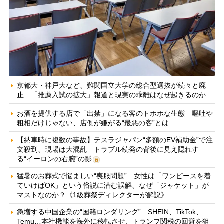
京都大・神戸大など、難関国立大学の総合型選抜が続々と廃
止 「推薦入試の拡大」報道と現実の乖離はなぜ起きるのか
お酒を提供する店で「出禁」になる客のトホホな生態 嘔吐や
粗相だけじゃない、店側が嫌がる“最悪の客”とは
【納車時に複数の事故】テスラジャパン“多額のEV補助金”で注
文殺到、現場は大混乱 トラブル続発の背後に見え隠れす
る“イーロンの右腕”の影
猛暑のお葬式で悩ましい“喪服問題” 女性は「ワンピースを着
ていけばOK」という俗説に潜む誤解、なぜ「ジャケット」が
マストなのか？《1級葬祭ディレクターが解説》
急増する中国企業の“国籍ロンダリング” SHEIN、TikTok、
Temu…本社機能を海外に移転させ、トランプ関税の回避を狙