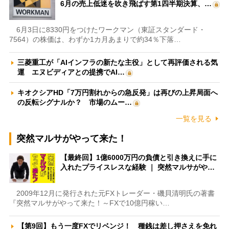
6月の売上低迷を吹き飛ばす第1四半期決算、…
6月3日に8330円をつけたワークマン（東証スタンダード・
7564）の株価は、わずか1カ月あまりで約34％下落…
三菱重工が「AIインフラの新たな主役」として再評価される気
運 エヌビディアとの提携でAI…
キオクシアHD「7万円割れからの急反発」は再びの上昇局面へ
の反転シグナルか？ 市場のムー…
一覧を見る
突然マルサがやって来た！
【最終回】1億6000万円の負債と引き換えに手に
入れたプライスレスな経験 ｜ 突然マルサがや…
2009年12月に発行された元FXトレーダー・磯貝清明氏の著書
『突然マルサがやって来た！～FXで10億円稼い…
【第9回】もう一度FXでリベンジ！ 種銭は差し押さえを免れ