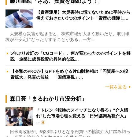
藤川里絵「さあ、投資を始めよう！」
【資産運用】大災害時に慌てないために平時から
備えておきたい3つのポイント「資産の棚卸し…
大規模な災害が起きると、株式市場が大きく動いたり、取引環
境が不安定になったりすることがある。一方…
5年ぶり改訂の「CGコード」、何が変わったのかポイントを解
説 企業に成長投資の具体的な説…
【令和のPKOか】GPIFをめぐる片山財務相の「円資産への投
資拡大」発言の波紋 「国債重視」…
一覧を見る
森口亮「まるわかり市況分析」
「トレンド転換のスイッチになり得る」“介入慣
れ”した市場心理を変える「日米協調為替介入」
…
日米両政府が、約28年ぶりとなる円買いの協調介入に踏み切っ