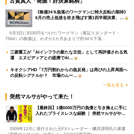
古賀真人「発掘！好決算銘柄」
《株価34％急落のワークマンに特大反転の期待》
6月の売上低迷を吹き飛ばす第1四半期決算、…
6月3日に8330円をつけたワークマン（東証スタンダード・
7564）の株価は、わずか1カ月あまりで約34％下落…
三菱重工が「AIインフラの新たな主役」として再評価される気
運 エヌビディアとの提携でAI…
キオクシアHD「7万円割れからの急反発」は再びの上昇局面へ
の反転シグナルか？ 市場のムー…
一覧を見る
突然マルサがやって来た！
【最終回】1億6000万円の負債と引き換えに手に
入れたプライスレスな経験 ｜ 突然マルサがや…
2009年12月に発行された元FXトレーダー・磯貝清明氏の著書