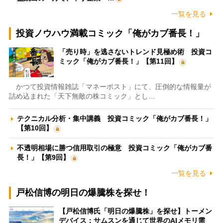
一覧を見る
投資ノウハウ満載コミック「俺がカブ番長！」
「売り時」を逃さないトレンド見極め術 投資コ
ミック「俺がカブ番長！」【第11回】
かつて投資情報雑誌「マネーポスト」にて、圧倒的な情報量が
詰め込まれた「天下無敵の株コミック」とし…
テクニカル分析・集中講義 投資コミック「俺がカブ番長！」
【第10回】
不透明相場に勝つ信用取引の極意 投資コミック「俺がカブ番
長！」【第9回】
一覧を見る
戸松信博の明日の爆騰株を探せ！
【戸松信博氏「明日の爆騰株」を探せ】トーメン
デバイス：サムスンを通じて世界のAIメモリ需