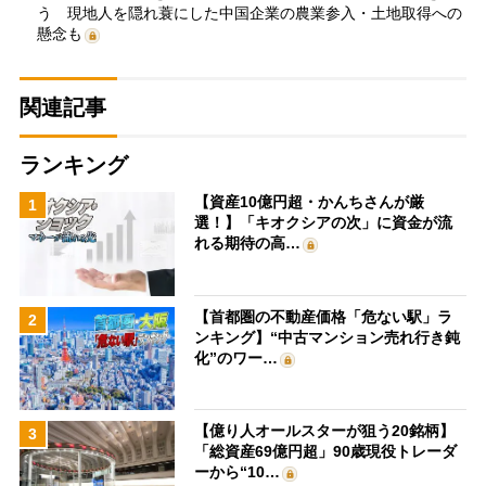
う 現地人を隠れ蓑にした中国企業の農業参入・土地取得への
懸念も
関連記事
ランキング
【資産10億円超・かんちさんが厳
1
選！】「キオクシアの次」に資金が流
れる期待の高…
【首都圏の不動産価格「危ない駅」ラ
2
ンキング】“中古マンション売れ行き鈍
化”のワー…
【億り人オールスターが狙う20銘柄】
3
「総資産69億円超」90歳現役トレーダ
ーから“10…