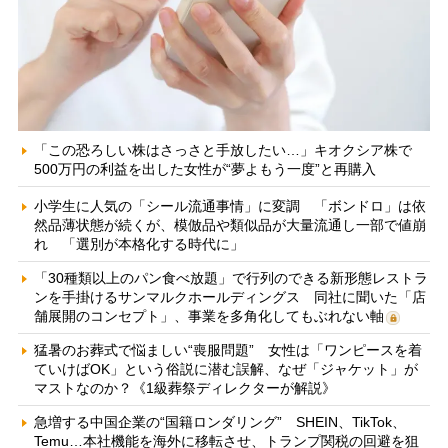
「この恐ろしい株はさっさと手放したい…」キオクシア株で
500万円の利益を出した女性が“夢よもう一度”と再購入
小学生に人気の「シール流通事情」に変調 「ボンドロ」は依
然品薄状態が続くが、模倣品や類似品が大量流通し一部で値崩
れ 「選別が本格化する時代に」
「30種類以上のパン食べ放題」で行列のできる新形態レストラ
ンを手掛けるサンマルクホールディングス 同社に聞いた「店
舗展開のコンセプト」、事業を多角化してもぶれない軸
猛暑のお葬式で悩ましい“喪服問題” 女性は「ワンピースを着
ていけばOK」という俗説に潜む誤解、なぜ「ジャケット」が
マストなのか？《1級葬祭ディレクターが解説》
急増する中国企業の“国籍ロンダリング” SHEIN、TikTok、
Temu…本社機能を海外に移転させ、トランプ関税の回避を狙