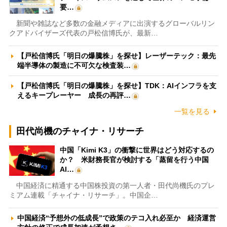
要…
新聞や雑誌など多数の金融メディアに出演するグローバルリン
クアドバイザーズ代表の戸松信博氏が、最新…
【戸松信博氏「明日の爆騰株」を探せ】レーザーテック：最先
端半導体の製造に不可欠な検査装…
【戸松信博氏「明日の爆騰株」を探せ】TDK：AIインフラを支
えるキープレーヤー 成長の再評…
一覧を見る
田代尚機のチャイナ・リサーチ
中国「Kimi K3」の衝撃に世界はどう対応するの
か？ 米財務長官が検討する「蒸留を行う中国
AI…
中国経済に精通する中国株投資の第一人者・田代尚機氏のプレ
ミアム連載「チャイナ・リサーチ」。中国企…
中国経済“予想外の低成長”で政策のテコ入れ必至か 経済運営