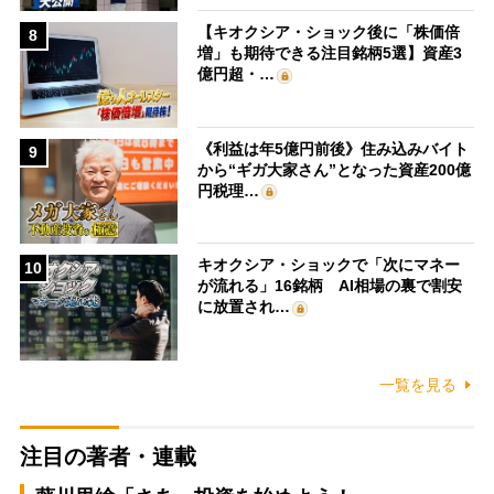
【キオクシア・ショック後に「株価倍
8
増」も期待できる注目銘柄5選】資産3
億円超・…
《利益は年5億円前後》住み込みバイト
9
から“ギガ大家さん”となった資産200億
円税理…
キオクシア・ショックで「次にマネー
10
が流れる」16銘柄 AI相場の裏で割安
に放置され…
一覧を見る
注目の著者・連載