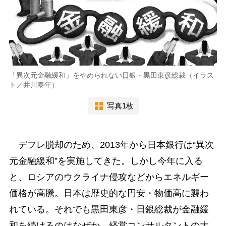
「異次元金融緩和」をやめられない日銀・黒田東彦総裁（イラス
ト／井川泰年）
写真1枚
デフレ脱却のため、2013年から日本銀行は“異次
元金融緩和”を実施してきた。しかし今年に入る
と、ロシアのウクライナ侵攻などからエネルギー
価格が高騰。日本は歴史的な円安・物価高に襲わ
れている。それでも黒田東彦・日銀総裁が金融緩
和を続けるのはなぜか。経営コンサルタントの大