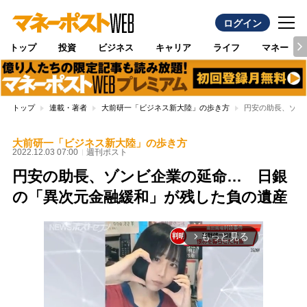
ログイン
トップ
投資
ビジネス
キャリア
ライフ
マネー
トップ
連載・著者
大前研一「ビジネス新大陸」の歩き方
円安の助長、ゾン
大前研一「ビジネス新大陸」の歩き方
2022.12.03 07:00
週刊ポスト
円安の助長、ゾンビ企業の延命… 日銀
の「異次元金融緩和」が残した負の遺産
もっと見る
arrow_forward_ios