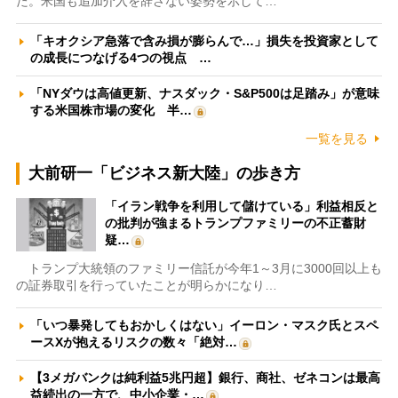
た。米国も追加介入を辞さない姿勢を示して…
「キオクシア急落で含み損が膨らんで…」損失を投資家として
の成長につなげる4つの視点 …
「NYダウは高値更新、ナスダック・S&P500は足踏み」が意味
する米国株市場の変化 半…
一覧を見る
大前研一「ビジネス新大陸」の歩き方
「イラン戦争を利用して儲けている」利益相反と
の批判が強まるトランプファミリーの不正蓄財
疑…
トランプ大統領のファミリー信託が今年1～3月に3000回以上も
の証券取引を行っていたことが明らかになり…
「いつ暴発してもおかしくはない」イーロン・マスク氏とスペ
ースXが抱えるリスクの数々「絶対…
【3メガバンクは純利益5兆円超】銀行、商社、ゼネコンは最高
益続出の一方で、中小企業・…