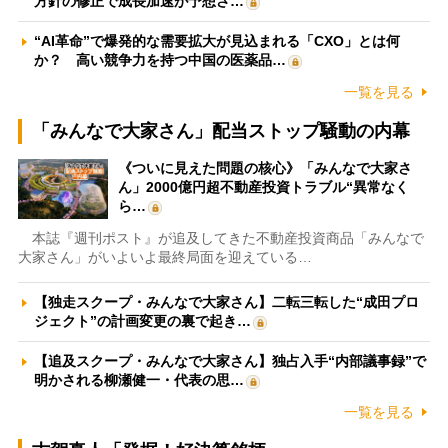
方針の修正で成長加速が予想さ…
“AI革命”で爆発的な需要拡大が見込まれる「CXO」とは何
か？ 高い競争力を持つ中国の医薬品…
一覧を見る
「みんなで大家さん」配当ストップ騒動の内幕
《ついに見えた問題の核心》「みんなで大家さ
ん」2000億円超不動産投資トラブル“異常なく
ら…
本誌『週刊ポスト』が追及してきた不動産投資商品「みんなで
大家さん」がいよいよ最終局面を迎えている…
【独走スクープ・みんなで大家さん】二転三転した“成田プロ
ジェクト”の計画変更の裏で起き…
【追及スクープ・みんなで大家さん】独占入手“内部議事録”で
明かされる柳瀬健一・代表の思…
一覧を見る