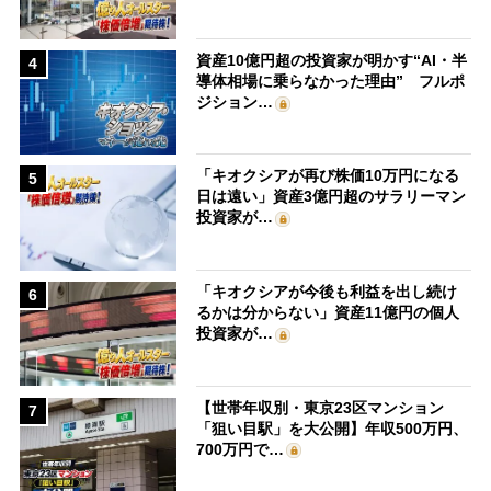
資産10億円超の投資家が明かす“AI・半
4
導体相場に乗らなかった理由” フルポ
ジション…
「キオクシアが再び株価10万円になる
5
日は遠い」資産3億円超のサラリーマン
投資家が…
「キオクシアが今後も利益を出し続け
6
るかは分からない」資産11億円の個人
投資家が…
【世帯年収別・東京23区マンション
7
「狙い目駅」を大公開】年収500万円、
700万円で…