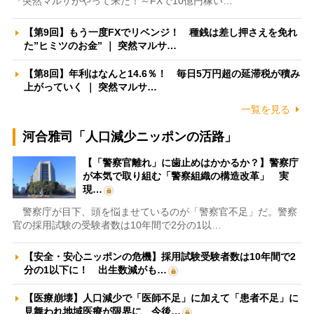
『突然マルサがやって来た！～FXで10億円稼い…
【第9回】もう一度FXでリベンジ！ 種銭は差し押さえを免れ
た”ヒミツのお金” ｜ 突然マルサ…
【第8回】年利はなんと14.6％！ 毎日5万円超の延滞税が積み
上がっていく ｜ 突然マルサ…
一覧を見る
河合雅司「人口減少ニッポンの活路」
【「警察官離れ」に歯止めはかかるか？】警察庁
が本気で取り組む「警察組織の構造改革」 実
現…
警察庁が目下、頭を悩ませているのが「警察官不足」だ。警察
官の採用試験の受験者数は10年間で2分の1以…
【安全・安心ニッポンの危機】採用試験受験者数は10年間で2
分の1以下に！ 出生数減がも…
【医療崩壊】人口減少で「医師不足」に加えて「患者不足」に
見舞われ地域医療が限界に 今後…