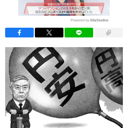
Powered by 
GliaStudios
Mute