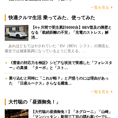
一覧を見る
快適クルマ生活 乗ってみた、使ってみた
【4ヶ月間で受注累計6000台】BEV普及の障壁と
なる「航続距離の不安」「充電のストレス」解
消…
あれほどもてはやされていた「EV（BEV）シフト」の潮流も、
最近では減速基調になっているように見える。…
《雪道の対応力を検証》シビアな状況で実感した「フォレスタ
ー」の真価 「ターボ」と「スト…
乗り込むと同時に「これが軽？」と戸惑うのには理由があっ
た 「日産ルークス」さらなる躍進…
一覧を見る
大竹聡の「昼酒御免！」
【大竹聡の昼酒御免！】「ネグローニ」「山崎」
「マンハッタン」新宿三丁目の隠れ家バーで1…