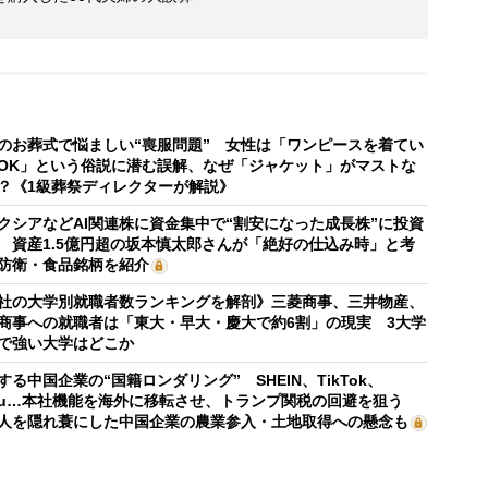
のお葬式で悩ましい“喪服問題” 女性は「ワンピースを着てい
OK」という俗説に潜む誤解、なぜ「ジャケット」がマストな
？《1級葬祭ディレクターが解説》
クシアなどAI関連株に資金集中で“割安になった成長株”に投資
 資産1.5億円超の坂本慎太郎さんが「絶好の仕込み時」と考
防衛・食品銘柄を紹介
社の大学別就職者数ランキングを解剖》三菱商事、三井物産、
商事への就職者は「東大・早大・慶大で約6割」の現実 3大学
で強い大学はどこか
する中国企業の“国籍ロンダリング” SHEIN、TikTok、
mu…本社機能を海外に移転させ、トランプ関税の回避を狙う
人を隠れ蓑にした中国企業の農業参入・土地取得への懸念も