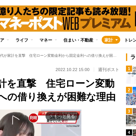
ア
ライフ
マネー
住まい・不動産
家計
トレ
日銀総裁交代が家計を直撃 住宅ローン変動金利から固定金利への借り換えが困難な理由
ラ
1
2022.10.22 15:00
週刊ポスト
計を直撃 住宅ローン変動
2
への借り換えが困難な理由
3
もっと見る
arrow_forward_ios
4