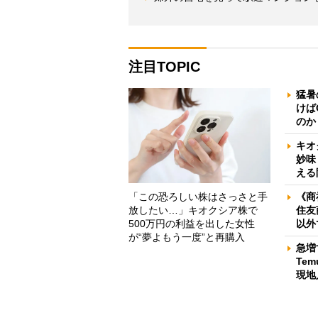
注目TOPIC
猛暑
けば
のか
キオ
妙味
える
「この恐ろしい株はさっさと手
《商
放したい…」キオクシア株で
住友
500万円の利益を出した女性
以外
が“夢よもう一度”と再購入
急増
Te
現地