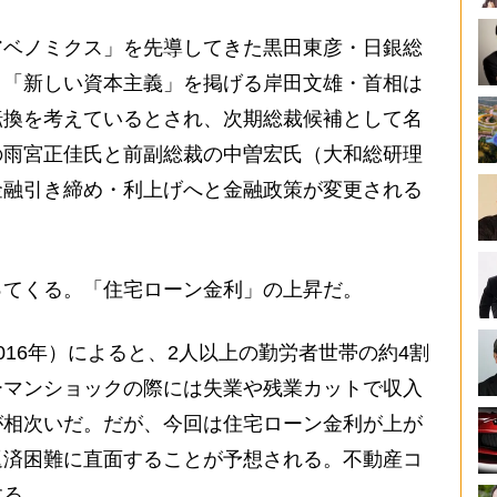
ベノミクス」を先導してきた黒田東彦・日銀総
。「新しい資本主義」を掲げる岸田文雄・首相は
転換を考えているとされ、次期総裁候補として名
の雨宮正佳氏と前副総裁の中曽宏氏（大和総研理
金融引き締め・利上げへと金融政策が変更される
てくる。「住宅ローン金利」の上昇だ。
16年）によると、2人以上の勤労者世帯の約4割
ーマンショックの際には失業や残業カットで収入
が相次いだ。だが、今回は住宅ローン金利が上が
返済困難に直面することが予想される。不動産コ
する。