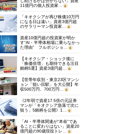
し続けるかは分からない」資産
11億円の個人投資家…
「キオクシアが再び株価10万円
になる日は遠い」資産3億円超
のサラリーマン投資家…
資産10億円超の投資家が明か
す“AI・半導体相場に乗らなかっ
た理由” フルポジショ…
【キオクシア・ショック後に
「株価倍増」も期待できる注目
銘柄5選】資産3億円超…
【世帯年収別・東京23区マンシ
ョン「狙い目駅」を大公開】年
収500万円、700万円…
《2年弱で資産17.5倍の元証券
マンが「キオクシア急落で次に
狙う」5銘柄を公開》1…
「AI・半導体関連が“本命”であ
ることに変わりはない」資産20
億円超の90歳現役トレ…