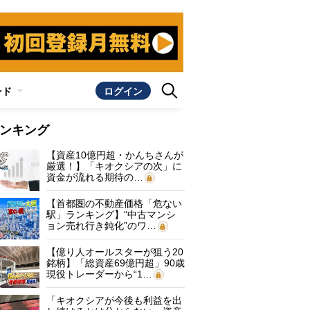
ンド
ログイン
ンキング
【資産10億円超・かんちさんが
厳選！】「キオクシアの次」に
資金が流れる期待の…
【首都圏の不動産価格「危ない
駅」ランキング】“中古マンシ
ョン売れ行き鈍化”のワ…
【億り人オールスターが狙う20
銘柄】「総資産69億円超」90歳
現役トレーダーから“1…
「キオクシアが今後も利益を出