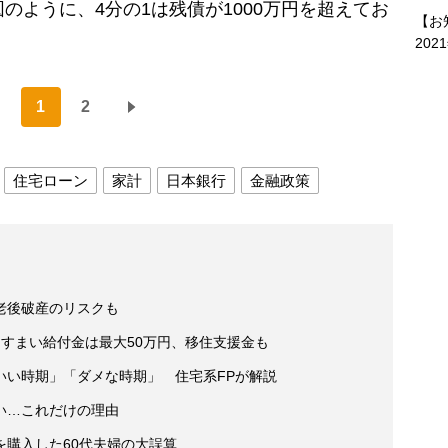
のように、4分の1は残債が1000万円を超えてお
【お
。
202
1
2
住宅ローン
家計
日本銀行
金融政策
老後破産のリスクも
すまい給付金は最大50万円、移住支援金も
いい時期」「ダメな時期」 住宅系FPが解説
い…これだけの理由
を購入した60代夫婦の大誤算