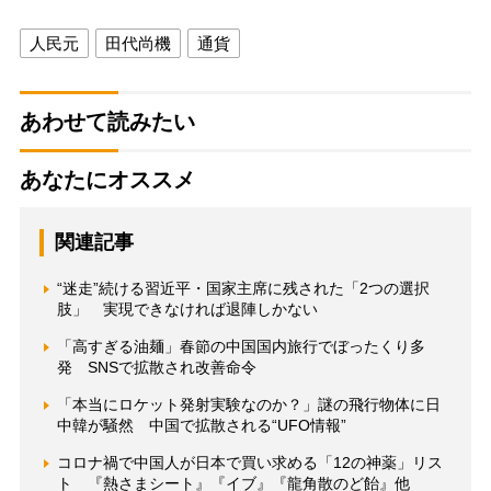
人民元
田代尚機
通貨
あわせて読みたい
あなたにオススメ
関連記事
“迷走”続ける習近平・国家主席に残された「2つの選択
肢」 実現できなければ退陣しかない
「高すぎる油麺」春節の中国国内旅行でぼったくり多
発 SNSで拡散され改善命令
「本当にロケット発射実験なのか？」謎の飛行物体に日
中韓が騒然 中国で拡散される“UFO情報”
コロナ禍で中国人が日本で買い求める「12の神薬」リス
ト 『熱さまシート』『イブ』『龍角散のど飴』他