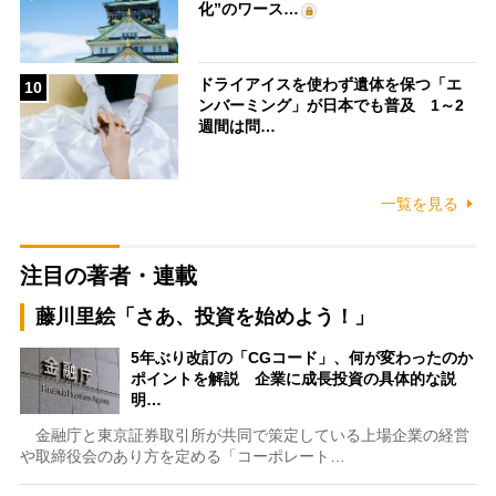
化”のワース…
ドライアイスを使わず遺体を保つ「エ
10
ンバーミング」が日本でも普及 1～2
週間は問…
一覧を見る
注目の著者・連載
藤川里絵「さあ、投資を始めよう！」
5年ぶり改訂の「CGコード」、何が変わったのか
ポイントを解説 企業に成長投資の具体的な説
明…
金融庁と東京証券取引所が共同で策定している上場企業の経営
や取締役会のあり方を定める「コーポレート…