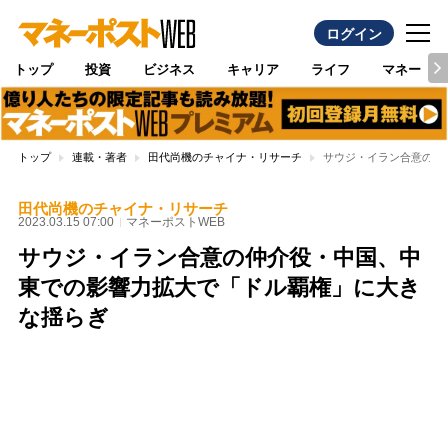
ログイン
トップ
投資
ビジネス
キャリア
ライフ
マネー
トップ
連載・著者
田代尚機のチャイナ・リサーチ
サウジ・イラン合意の仲
田代尚機のチャイナ・リサーチ
2023.03.15 07:00
マネーポストWEB
サウジ・イラン合意の仲介役・中国、中
東での影響力拡大で「ドル覇権」に大き
な揺らぎ
Loaded
:
97.10%
/
Unmute