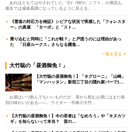
あれほどもてはやされていた「EV（BEV）シフト」の潮流も、
最近では減速基調になっているように見える。…
《雪道の対応力を検証》シビアな状況で実感した「フォレスタ
ー」の真価 「ターボ」と「スト…
乗り込むと同時に「これが軽？」と戸惑うのには理由があっ
た 「日産ルークス」さらなる躍進…
一覧を見る
大竹聡の「昼酒御免！」
【大竹聡の昼酒御免！】「ネグローニ」「山崎」
「マンハッタン」新宿三丁目の隠れ家バーで1…
お酒はいつ飲んでもいいものだが、昼から飲むお酒にはまた格
別の味わいがある――。ライター・作家の大竹…
【大竹聡の昼酒御免！】今の若者は「なめろう」や「キヌカツ
ギ」を知らないって本当？ 昔の…