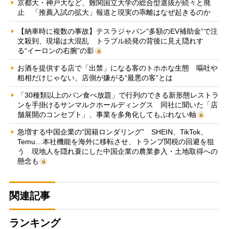
京都大・神戸大など、難関国立大学の総合型選抜が続々と廃
止 「推薦入試の拡大」報道と現実の乖離はなぜ起きるのか
【納車時に複数の事故】テスラジャパン“多額のEV補助金”で注
文殺到、現場は大混乱 トラブル続発の背後に見え隠れす
る“イーロンの右腕”の影
お酒を提供する店で「出禁」になる客のトホホな生態 嘔吐や
粗相だけじゃない、店側が嫌がる“最悪の客”とは
「30種類以上のパン食べ放題」で行列のできる新形態レストラ
ンを手掛けるサンマルクホールディングス 同社に聞いた「店
舗展開のコンセプト」、事業を多角化してもぶれない軸
急増する中国企業の“国籍ロンダリング” SHEIN、TikTok、
Temu…本社機能を海外に移転させ、トランプ関税の回避を狙
う 現地人を隠れ蓑にした中国企業の農業参入・土地取得への
懸念も
関連記事
ランキング