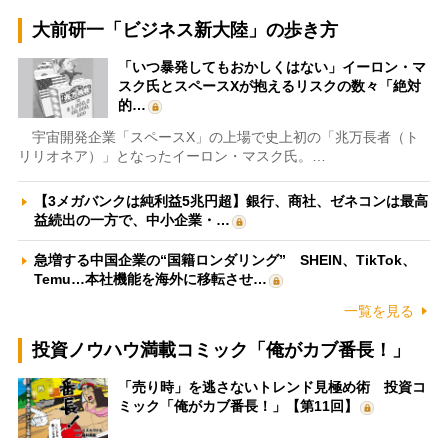
大前研一「ビジネス新大陸」の歩き方
「いつ暴発してもおかしくはない」イーロン・マ
スク氏とスペースXが抱えるリスクの数々「絶対
的…
宇宙開発企業「スペースX」の上場で史上初の「兆万長者（ト
リリオネア）」となったイーロン・マスク氏。…
【3メガバンクは純利益5兆円超】銀行、商社、ゼネコンは最高
益続出の一方で、中小企業・…
急増する中国企業の“国籍ロンダリング” SHEIN、TikTok、
Temu…本社機能を海外に移転させ…
一覧を見る
投資ノウハウ満載コミック「俺がカブ番長！」
「売り時」を逃さないトレンド見極め術 投資コ
ミック「俺がカブ番長！」【第11回】