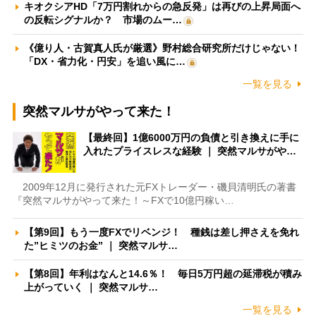
キオクシアHD「7万円割れからの急反発」は再びの上昇局面へ
の反転シグナルか？ 市場のムー…
《億り人・古賀真人氏が厳選》野村総合研究所だけじゃない！
「DX・省力化・円安」を追い風に…
一覧を見る
突然マルサがやって来た！
【最終回】1億6000万円の負債と引き換えに手に
入れたプライスレスな経験 ｜ 突然マルサがや…
2009年12月に発行された元FXトレーダー・磯貝清明氏の著書
『突然マルサがやって来た！～FXで10億円稼い…
【第9回】もう一度FXでリベンジ！ 種銭は差し押さえを免れ
た”ヒミツのお金” ｜ 突然マルサ…
【第8回】年利はなんと14.6％！ 毎日5万円超の延滞税が積み
上がっていく ｜ 突然マルサ…
一覧を見る