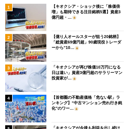
【キオクシア・ショック後に「株価倍
1
増」も期待できる注目銘柄5選】資産3
億円超・…
【億り人オールスターが狙う20銘柄】
2
「総資産69億円超」90歳現役トレーダ
ーから“10…
「キオクシアが再び株価10万円になる
3
日は遠い」資産3億円超のサラリーマン
投資家が…
【首都圏の不動産価格「危ない駅」ラ
4
ンキング】“中古マンション売れ行き鈍
化”のワー…
「キオクシアが今後も利益を出し続け
5