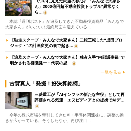
《ついに見えた問題の核心》「みんなで大家さ
ん」2000億円超不動産投資トラブル“異常なく
ら…
本誌『週刊ポスト』が追及してきた不動産投資商品「みんなで
大家さん」がいよいよ最終局面を迎えている…
【独走スクープ・みんなで大家さん】二転三転した“成田プロ
ジェクト”の計画変更の裏で起き…
【追及スクープ・みんなで大家さん】独占入手“内部議事録”で
明かされる柳瀬健一・代表の思…
一覧を見る
古賀真人「発掘！好決算銘柄」
三菱重工が「AIインフラの新たな主役」として再
評価される気運 エヌビディアとの提携でAIデ…
今年の株式市場を牽引してきたAI・半導体関連株に、調整の動
きが広がっている。そうしたなか、再び注目…