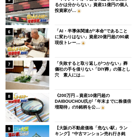
るかは分からない」資産11億円の個人
投資家が…
「AI・半導体関連が“本命”であること
6
に変わりはない」資産20億円超の90歳
現役トレー…
「失敗すると取り返しがつかない」葬
7
儀社の手を借りない「DIY葬」の落とし
穴 素人には…
《200万円→資産10億円超の
8
DAIBOUCHOU氏が「年末までに株価倍
増期待」の5銘柄を公…
【大阪の不動産価格「危ない駅」ラン
9
キング】“中古マンション売れ行き鈍