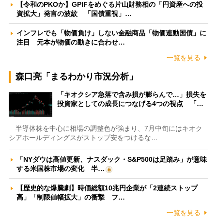
【令和のPKOか】GPIFをめぐる片山財務相の「円資産への投
資拡大」発言の波紋 「国債重視」…
インフレでも「物価負け」しない金融商品「物価連動国債」に
注目 元本が物価の動きに合わせ…
一覧を見る
森口亮「まるわかり市況分析」
「キオクシア急落で含み損が膨らんで…」損失を
投資家としての成長につなげる4つの視点 「…
半導体株を中心に相場の調整色が強まり、7月中旬にはキオク
シアホールディングスがストップ安をつけるな…
「NYダウは高値更新、ナスダック・S&P500は足踏み」が意味
する米国株市場の変化 半…
【歴史的な爆騰劇】時価総額10兆円企業が「2連続ストップ
高」「制限値幅拡大」の衝撃 フ…
一覧を見る