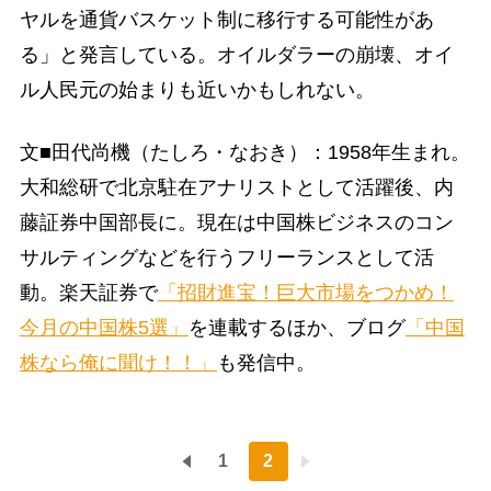
ヤルを通貨バスケット制に移行する可能性があ
る」と発言している。オイルダラーの崩壊、オイ
ル人民元の始まりも近いかもしれない。
文■田代尚機（たしろ・なおき）：1958年生まれ。
大和総研で北京駐在アナリストとして活躍後、内
藤証券中国部長に。現在は中国株ビジネスのコン
サルティングなどを行うフリーランスとして活
動。楽天証券で
「招財進宝！巨大市場をつかめ！
今月の中国株5選」
を連載するほか、ブログ
「中国
株なら俺に聞け！！」
も発信中。
1
2