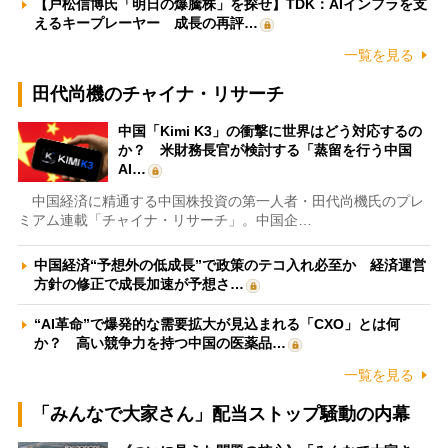
【戸松信博氏「明日の爆騰株」を探せ】TDK：AIインフラを支
えるキープレーヤー 成長の再評…
一覧を見る
田代尚機のチャイナ・リサーチ
中国「Kimi K3」の衝撃に世界はどう対応するの
か？ 米財務長官が検討する「蒸留を行う中国
AI…
中国経済に精通する中国株投資の第一人者・田代尚機氏のプレ
ミアム連載「チャイナ・リサーチ」。中国企…
中国経済“予想外の低成長”で政策のテコ入れ必至か 経済運営
方針の修正で成長加速が予想さ…
“AI革命”で爆発的な需要拡大が見込まれる「CXO」とは何
か？ 高い競争力を持つ中国の医薬品…
一覧を見る
「みんなで大家さん」配当ストップ騒動の内幕