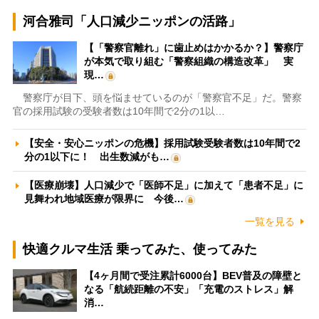
河合雅司「人口減少ニッポンの活路」
【「警察官離れ」に歯止めはかかるか？】警察庁
が本気で取り組む「警察組織の構造改革」 実
現…
警察庁が目下、頭を悩ませているのが「警察官不足」だ。警察
官の採用試験の受験者数は10年間で2分の1以…
【安全・安心ニッポンの危機】採用試験受験者数は10年間で2
分の1以下に！ 出生数減がも…
【医療崩壊】人口減少で「医師不足」に加えて「患者不足」に
見舞われ地域医療が限界に 今後…
一覧を見る
快適クルマ生活 乗ってみた、使ってみた
【4ヶ月間で受注累計6000台】BEV普及の障壁と
なる「航続距離の不安」「充電のストレス」解
消…