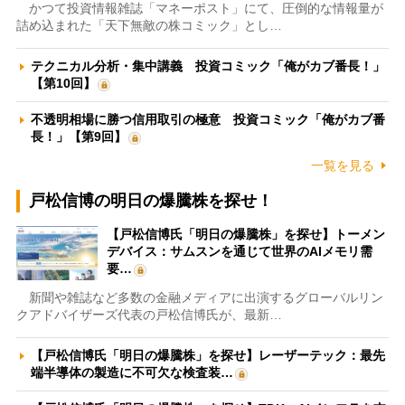
かつて投資情報雑誌「マネーポスト」にて、圧倒的な情報量が
詰め込まれた「天下無敵の株コミック」とし…
テクニカル分析・集中講義 投資コミック「俺がカブ番長！」
【第10回】
不透明相場に勝つ信用取引の極意 投資コミック「俺がカブ番
長！」【第9回】
一覧を見る
戸松信博の明日の爆騰株を探せ！
【戸松信博氏「明日の爆騰株」を探せ】トーメン
デバイス：サムスンを通じて世界のAIメモリ需
要…
新聞や雑誌など多数の金融メディアに出演するグローバルリン
クアドバイザーズ代表の戸松信博氏が、最新…
【戸松信博氏「明日の爆騰株」を探せ】レーザーテック：最先
端半導体の製造に不可欠な検査装…