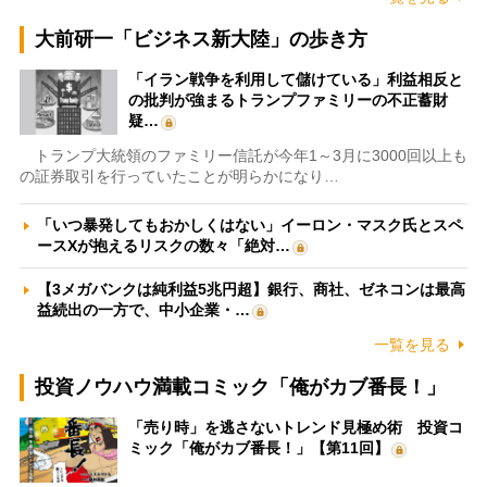
大前研一「ビジネス新大陸」の歩き方
「イラン戦争を利用して儲けている」利益相反と
の批判が強まるトランプファミリーの不正蓄財
疑…
トランプ大統領のファミリー信託が今年1～3月に3000回以上も
の証券取引を行っていたことが明らかになり…
「いつ暴発してもおかしくはない」イーロン・マスク氏とスペ
ースXが抱えるリスクの数々「絶対…
【3メガバンクは純利益5兆円超】銀行、商社、ゼネコンは最高
益続出の一方で、中小企業・…
一覧を見る
投資ノウハウ満載コミック「俺がカブ番長！」
「売り時」を逃さないトレンド見極め術 投資コ
ミック「俺がカブ番長！」【第11回】