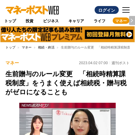
ログイン
トップ
投資
ビジネス
キャリア
ライフ
マネー
トップ
マネー
相続・終活
生前贈与のルール変更 「相続時精算課税制度」
マネー
2023.04.02 07:00
週刊ポスト
生前贈与のルール変更 「相続時精算課
税制度」をうまく使えば相続税・贈与税
がゼロになることも