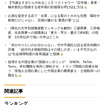
【75歳をすぎたらやめること】ベストセラー『定年後』著者・
楠木新氏が指南する老年期の好循環を呼び込む方法
お酒を提供する店で「出禁」になる客のトホホな生態 嘔吐や
粗相だけじゃない、店側が嫌がる“最悪の客”とは
《商社の大学別就職者数ランキングを解剖》三菱商事、三井物
産、住友商事への就職者は「東大・早大・慶大で約6割」の現
実 3大学以外で強い大学はどこか
「何がやりたいのか分からない」竹中平蔵氏が語る高市内閣の
評価 「給付付き税額控除はその場しのぎ」いま不可欠なの
は“社会保障制度の改革議論”と指摘
急増する中国企業の“国籍ロンダリング” SHEIN、TikTok、
Temu…本社機能を海外に移転させ、トランプ関税の回避を狙
う 現地人を隠れ蓑にした中国企業の農業参入・土地取得への
懸念も
関連記事
ランキング