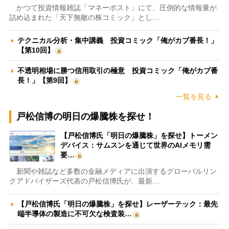
かつて投資情報雑誌「マネーポスト」にて、圧倒的な情報量が
詰め込まれた「天下無敵の株コミック」とし…
テクニカル分析・集中講義 投資コミック「俺がカブ番長！」
【第10回】
不透明相場に勝つ信用取引の極意 投資コミック「俺がカブ番
長！」【第9回】
一覧を見る
戸松信博の明日の爆騰株を探せ！
【戸松信博氏「明日の爆騰株」を探せ】トーメン
デバイス：サムスンを通じて世界のAIメモリ需
要…
新聞や雑誌など多数の金融メディアに出演するグローバルリン
クアドバイザーズ代表の戸松信博氏が、最新…
【戸松信博氏「明日の爆騰株」を探せ】レーザーテック：最先
端半導体の製造に不可欠な検査装…