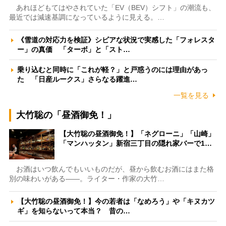
あれほどもてはやされていた「EV（BEV）シフト」の潮流も、
最近では減速基調になっているように見える。…
《雪道の対応力を検証》シビアな状況で実感した「フォレスタ
ー」の真価 「ターボ」と「スト…
乗り込むと同時に「これが軽？」と戸惑うのには理由があっ
た 「日産ルークス」さらなる躍進…
一覧を見る
大竹聡の「昼酒御免！」
【大竹聡の昼酒御免！】「ネグローニ」「山崎」
「マンハッタン」新宿三丁目の隠れ家バーで1…
お酒はいつ飲んでもいいものだが、昼から飲むお酒にはまた格
別の味わいがある――。ライター・作家の大竹…
【大竹聡の昼酒御免！】今の若者は「なめろう」や「キヌカツ
ギ」を知らないって本当？ 昔の…