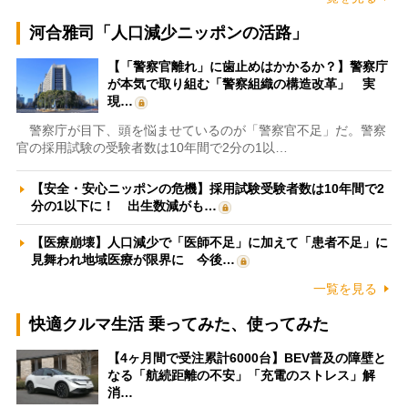
河合雅司「人口減少ニッポンの活路」
【「警察官離れ」に歯止めはかかるか？】警察庁
が本気で取り組む「警察組織の構造改革」 実
現…
警察庁が目下、頭を悩ませているのが「警察官不足」だ。警察
官の採用試験の受験者数は10年間で2分の1以…
【安全・安心ニッポンの危機】採用試験受験者数は10年間で2
分の1以下に！ 出生数減がも…
【医療崩壊】人口減少で「医師不足」に加えて「患者不足」に
見舞われ地域医療が限界に 今後…
一覧を見る
快適クルマ生活 乗ってみた、使ってみた
【4ヶ月間で受注累計6000台】BEV普及の障壁と
なる「航続距離の不安」「充電のストレス」解
消…