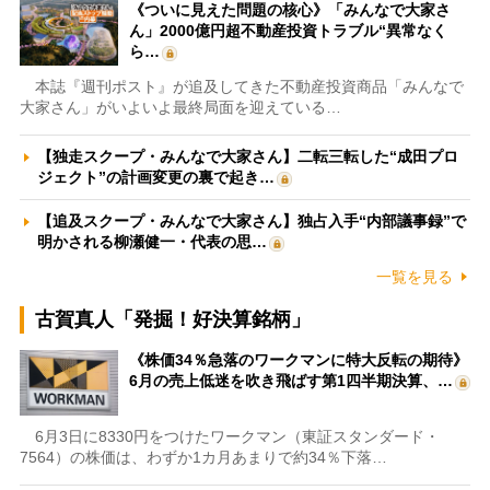
《ついに見えた問題の核心》「みんなで大家さ
ん」2000億円超不動産投資トラブル“異常なく
ら…
本誌『週刊ポスト』が追及してきた不動産投資商品「みんなで
大家さん」がいよいよ最終局面を迎えている…
【独走スクープ・みんなで大家さん】二転三転した“成田プロ
ジェクト”の計画変更の裏で起き…
【追及スクープ・みんなで大家さん】独占入手“内部議事録”で
明かされる柳瀬健一・代表の思…
一覧を見る
古賀真人「発掘！好決算銘柄」
《株価34％急落のワークマンに特大反転の期待》
6月の売上低迷を吹き飛ばす第1四半期決算、…
6月3日に8330円をつけたワークマン（東証スタンダード・
7564）の株価は、わずか1カ月あまりで約34％下落…