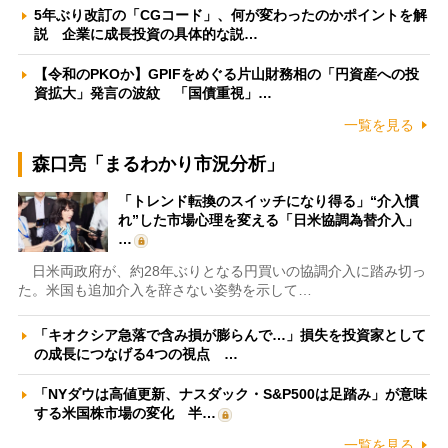
5年ぶり改訂の「CGコード」、何が変わったのかポイントを解
説 企業に成長投資の具体的な説…
【令和のPKOか】GPIFをめぐる片山財務相の「円資産への投
資拡大」発言の波紋 「国債重視」…
一覧を見る
森口亮「まるわかり市況分析」
「トレンド転換のスイッチになり得る」“介入慣
れ”した市場心理を変える「日米協調為替介入」
…
日米両政府が、約28年ぶりとなる円買いの協調介入に踏み切っ
た。米国も追加介入を辞さない姿勢を示して…
「キオクシア急落で含み損が膨らんで…」損失を投資家として
の成長につなげる4つの視点 …
「NYダウは高値更新、ナスダック・S&P500は足踏み」が意味
する米国株市場の変化 半…
一覧を見る