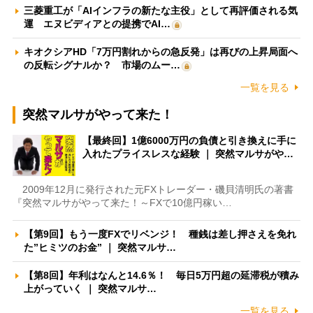
三菱重工が「AIインフラの新たな主役」として再評価される気
運 エヌビディアとの提携でAI…
キオクシアHD「7万円割れからの急反発」は再びの上昇局面へ
の反転シグナルか？ 市場のムー…
一覧を見る
突然マルサがやって来た！
【最終回】1億6000万円の負債と引き換えに手に
入れたプライスレスな経験 ｜ 突然マルサがや…
2009年12月に発行された元FXトレーダー・磯貝清明氏の著書
『突然マルサがやって来た！～FXで10億円稼い…
【第9回】もう一度FXでリベンジ！ 種銭は差し押さえを免れ
た”ヒミツのお金” ｜ 突然マルサ…
【第8回】年利はなんと14.6％！ 毎日5万円超の延滞税が積み
上がっていく ｜ 突然マルサ…
一覧を見る