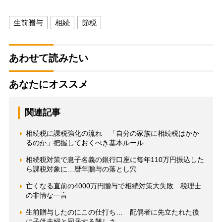
生前贈与
相続
節税
あわせて読みたい
あなたにオススメ
関連記事
相続税に課税強化の流れ 「自分の家族に相続税はかか
るのか」把握しておくべき基本ルール
相続税対策で息子名義の銀行口座に毎年110万円振込した
ら課税対象に…暦年贈与の落とし穴
亡くなる直前の4000万円贈与で相続対策大失敗 税理士
の非情な一言
生前贈与したのにこの仕打ち… 配偶者に先立たれた後
に子供夫婦と同居する難しさ