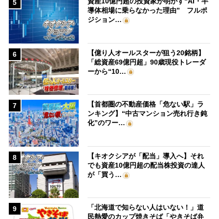
資産10億円超の投資家が明かす“AI・半
5
導体相場に乗らなかった理由” フルポ
ジション…
【億り人オールスターが狙う20銘柄】
6
「総資産69億円超」90歳現役トレーダ
ーから“10…
【首都圏の不動産価格「危ない駅」ラ
7
ンキング】“中古マンション売れ行き鈍
化”のワー…
【キオクシアが「配当」導入へ】それ
8
でも資産10億円超の配当株投資の達人
が「買う…
「北海道で知らない人はいない！」道
9
民熱愛のカップ焼きそば「やきそば弁