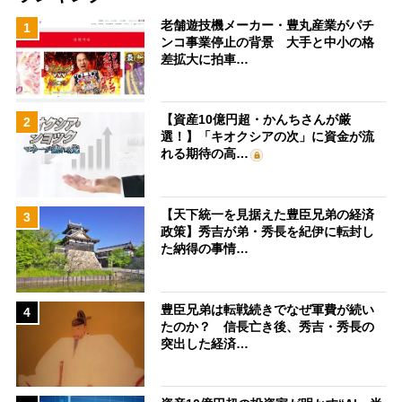
老舗遊技機メーカー・豊丸産業がパチ
1
ンコ事業停止の背景 大手と中小の格
差拡大に拍車…
【資産10億円超・かんちさんが厳
2
選！】「キオクシアの次」に資金が流
れる期待の高…
【天下統一を見据えた豊臣兄弟の経済
3
政策】秀吉が弟・秀長を紀伊に転封し
た納得の事情…
豊臣兄弟は転戦続きでなぜ軍費が続い
4
たのか？ 信長亡き後、秀吉・秀長の
突出した経済…