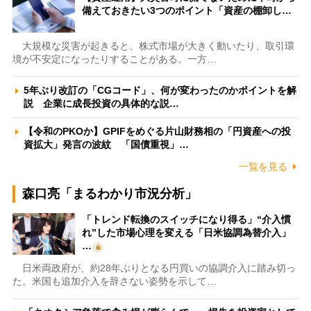
備えておきたい3つのポイント「資産の棚卸し…
大規模な災害が起きると、株式市場が大きく動いたり、取引環
境が不安定になったりすることがある。一方…
5年ぶり改訂の「CGコード」、何が変わったのかポイントを解
説 企業に成長投資の具体的な説…
【令和のPKOか】GPIFをめぐる片山財務相の「円資産への投
資拡大」発言の波紋 「国債重視」…
一覧を見る
森口亮「まるわかり市況分析」
「トレンド転換のスイッチになり得る」“介入慣
れ”した市場心理を変える「日米協調為替介入」
…
日米両政府が、約28年ぶりとなる円買いの協調介入に踏み切っ
た。米国も追加介入を辞さない姿勢を示して…