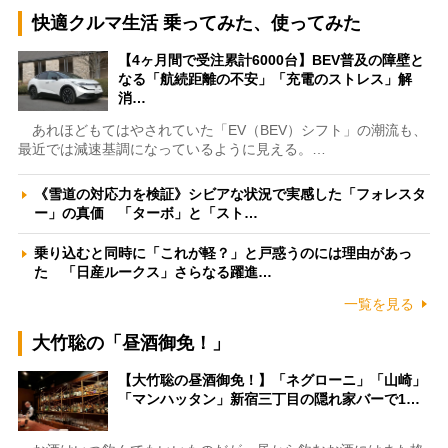
快適クルマ生活 乗ってみた、使ってみた
【4ヶ月間で受注累計6000台】BEV普及の障壁と
なる「航続距離の不安」「充電のストレス」解
消…
あれほどもてはやされていた「EV（BEV）シフト」の潮流も、
最近では減速基調になっているように見える。…
《雪道の対応力を検証》シビアな状況で実感した「フォレスタ
ー」の真価 「ターボ」と「スト…
乗り込むと同時に「これが軽？」と戸惑うのには理由があっ
た 「日産ルークス」さらなる躍進…
一覧を見る
大竹聡の「昼酒御免！」
【大竹聡の昼酒御免！】「ネグローニ」「山崎」
「マンハッタン」新宿三丁目の隠れ家バーで1…