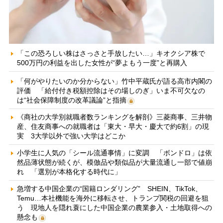
「この恐ろしい株はさっさと手放したい…」キオクシア株で
500万円の利益を出した女性が“夢よもう一度”と再購入
「何がやりたいのか分からない」竹中平蔵氏が語る高市内閣の
評価 「給付付き税額控除はその場しのぎ」いま不可欠なの
は“社会保障制度の改革議論”と指摘
《商社の大学別就職者数ランキングを解剖》三菱商事、三井物
産、住友商事への就職者は「東大・早大・慶大で約6割」の現
実 3大学以外で強い大学はどこか
小学生に人気の「シール流通事情」に変調 「ボンドロ」は依
然品薄状態が続くが、模倣品や類似品が大量流通し一部で値崩
れ 「選別が本格化する時代に」
急増する中国企業の“国籍ロンダリング” SHEIN、TikTok、
Temu…本社機能を海外に移転させ、トランプ関税の回避を狙
う 現地人を隠れ蓑にした中国企業の農業参入・土地取得への
懸念も