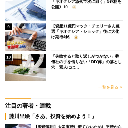
「キオクシア急落で次に狙う」5銘柄を
公開》10…
【資産11億円マック・チェリーさん厳
9
選「キオクシア・ショック」後に大化
け期待4銘…
「失敗すると取り返しがつかない」葬
10
儀社の手を借りない「DIY葬」の落とし
穴 素人には…
一覧を見る
注目の著者・連載
藤川里絵「さあ、投資を始めよう！」
【資産運用】大災害時に慌てないために平時から