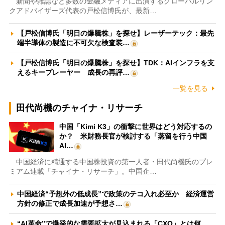
新聞や雑誌など多数の金融メディアに出演するグローバルリン
クアドバイザーズ代表の戸松信博氏が、最新…
【戸松信博氏「明日の爆騰株」を探せ】レーザーテック：最先
端半導体の製造に不可欠な検査装…
【戸松信博氏「明日の爆騰株」を探せ】TDK：AIインフラを支
えるキープレーヤー 成長の再評…
一覧を見る
田代尚機のチャイナ・リサーチ
中国「Kimi K3」の衝撃に世界はどう対応するの
か？ 米財務長官が検討する「蒸留を行う中国
AI…
中国経済に精通する中国株投資の第一人者・田代尚機氏のプレ
ミアム連載「チャイナ・リサーチ」。中国企…
中国経済“予想外の低成長”で政策のテコ入れ必至か 経済運営
方針の修正で成長加速が予想さ…
“AI革命”で爆発的な需要拡大が見込まれる「CXO」とは何