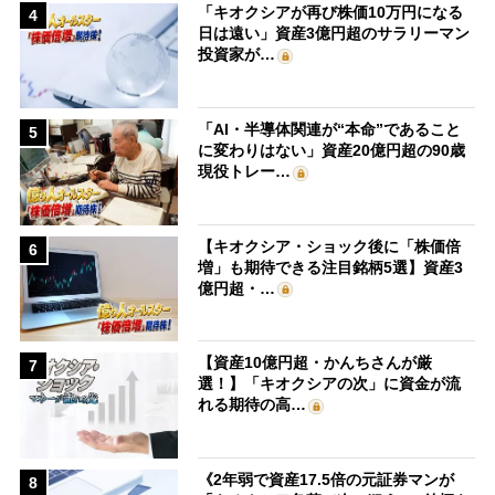
「キオクシアが再び株価10万円になる
4
日は遠い」資産3億円超のサラリーマン
投資家が…
「AI・半導体関連が“本命”であること
5
に変わりはない」資産20億円超の90歳
現役トレー…
【キオクシア・ショック後に「株価倍
6
増」も期待できる注目銘柄5選】資産3
億円超・…
【資産10億円超・かんちさんが厳
7
選！】「キオクシアの次」に資金が流
れる期待の高…
《2年弱で資産17.5倍の元証券マンが
8