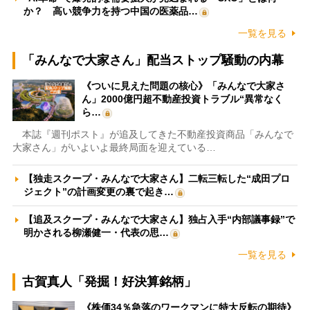
か？ 高い競争力を持つ中国の医薬品…
一覧を見る
「みんなで大家さん」配当ストップ騒動の内幕
《ついに見えた問題の核心》「みんなで大家さ
ん」2000億円超不動産投資トラブル“異常なく
ら…
本誌『週刊ポスト』が追及してきた不動産投資商品「みんなで
大家さん」がいよいよ最終局面を迎えている…
【独走スクープ・みんなで大家さん】二転三転した“成田プロ
ジェクト”の計画変更の裏で起き…
【追及スクープ・みんなで大家さん】独占入手“内部議事録”で
明かされる柳瀬健一・代表の思…
一覧を見る
古賀真人「発掘！好決算銘柄」
《株価34％急落のワークマンに特大反転の期待》