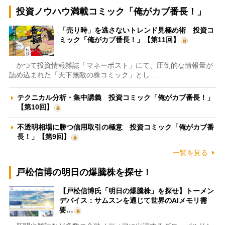
投資ノウハウ満載コミック「俺がカブ番長！」
「売り時」を逃さないトレンド見極め術 投資コ
ミック「俺がカブ番長！」【第11回】
かつて投資情報雑誌「マネーポスト」にて、圧倒的な情報量が
詰め込まれた「天下無敵の株コミック」とし…
テクニカル分析・集中講義 投資コミック「俺がカブ番長！」
【第10回】
不透明相場に勝つ信用取引の極意 投資コミック「俺がカブ番
長！」【第9回】
一覧を見る
戸松信博の明日の爆騰株を探せ！
【戸松信博氏「明日の爆騰株」を探せ】トーメン
デバイス：サムスンを通じて世界のAIメモリ需
要…