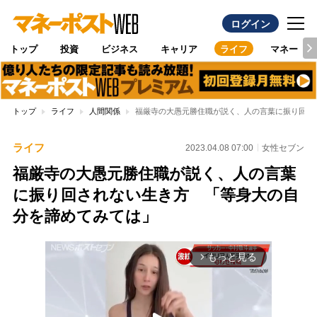
ログイン
トップ
投資
ビジネス
キャリア
ライフ
マネー
トップ
ライフ
人間関係
福厳寺の大愚元勝住職が説く、人の言葉に振り回さ
ライフ
2023.04.08 07:00
女性セブン
福厳寺の大愚元勝住職が説く、人の言葉
に振り回されない生き方 「等身大の自
分を諦めてみては」
もっと見る
arrow_forward_ios