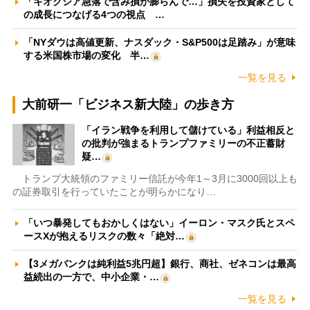
「キオクシア急落で含み損が膨らんで…」損失を投資家として
の成長につなげる4つの視点 …
「NYダウは高値更新、ナスダック・S&P500は足踏み」が意味
する米国株市場の変化 半…
一覧を見る
大前研一「ビジネス新大陸」の歩き方
「イラン戦争を利用して儲けている」利益相反と
の批判が強まるトランプファミリーの不正蓄財
疑…
トランプ大統領のファミリー信託が今年1～3月に3000回以上も
の証券取引を行っていたことが明らかになり…
「いつ暴発してもおかしくはない」イーロン・マスク氏とスペ
ースXが抱えるリスクの数々「絶対…
【3メガバンクは純利益5兆円超】銀行、商社、ゼネコンは最高
益続出の一方で、中小企業・…
一覧を見る