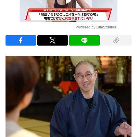
Powered by 
GliaStudios
Mute