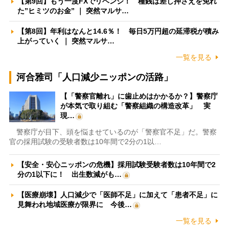
【第9回】もう一度FXでリベンジ！ 種銭は差し押さえを免れ
た”ヒミツのお金” ｜ 突然マルサ…
【第8回】年利はなんと14.6％！ 毎日5万円超の延滞税が積み
上がっていく ｜ 突然マルサ…
一覧を見る
河合雅司「人口減少ニッポンの活路」
【「警察官離れ」に歯止めはかかるか？】警察庁
が本気で取り組む「警察組織の構造改革」 実
現…
警察庁が目下、頭を悩ませているのが「警察官不足」だ。警察
官の採用試験の受験者数は10年間で2分の1以…
【安全・安心ニッポンの危機】採用試験受験者数は10年間で2
分の1以下に！ 出生数減がも…
【医療崩壊】人口減少で「医師不足」に加えて「患者不足」に
見舞われ地域医療が限界に 今後…
一覧を見る