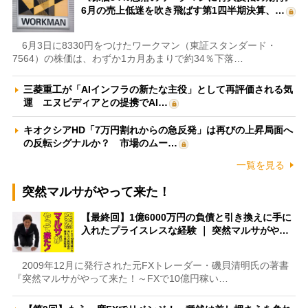
6月の売上低迷を吹き飛ばす第1四半期決算、…
6月3日に8330円をつけたワークマン（東証スタンダード・
7564）の株価は、わずか1カ月あまりで約34％下落…
三菱重工が「AIインフラの新たな主役」として再評価される気
運 エヌビディアとの提携でAI…
キオクシアHD「7万円割れからの急反発」は再びの上昇局面へ
の反転シグナルか？ 市場のムー…
一覧を見る
突然マルサがやって来た！
【最終回】1億6000万円の負債と引き換えに手に
入れたプライスレスな経験 ｜ 突然マルサがや…
2009年12月に発行された元FXトレーダー・磯貝清明氏の著書
『突然マルサがやって来た！～FXで10億円稼い…