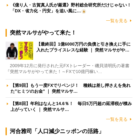
《億り人・古賀真人氏が厳選》野村総合研究所だけじゃない！
「DX・省力化・円安」を追い風に…
一覧を見る
突然マルサがやって来た！
【最終回】1億6000万円の負債と引き換えに手に
入れたプライスレスな経験 ｜ 突然マルサがや…
2009年12月に発行された元FXトレーダー・磯貝清明氏の著書
『突然マルサがやって来た！～FXで10億円稼い…
【第9回】もう一度FXでリベンジ！ 種銭は差し押さえを免れ
た”ヒミツのお金” ｜ 突然マルサ…
【第8回】年利はなんと14.6％！ 毎日5万円超の延滞税が積み
上がっていく ｜ 突然マルサ…
一覧を見る
河合雅司「人口減少ニッポンの活路」