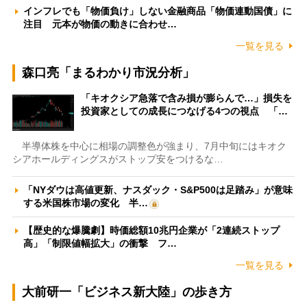
インフレでも「物価負け」しない金融商品「物価連動国債」に
注目 元本が物価の動きに合わせ…
一覧を見る
森口亮「まるわかり市況分析」
「キオクシア急落で含み損が膨らんで…」損失を
投資家としての成長につなげる4つの視点 「…
半導体株を中心に相場の調整色が強まり、7月中旬にはキオク
シアホールディングスがストップ安をつけるな…
「NYダウは高値更新、ナスダック・S&P500は足踏み」が意味
する米国株市場の変化 半…
【歴史的な爆騰劇】時価総額10兆円企業が「2連続ストップ
高」「制限値幅拡大」の衝撃 フ…
一覧を見る
大前研一「ビジネス新大陸」の歩き方