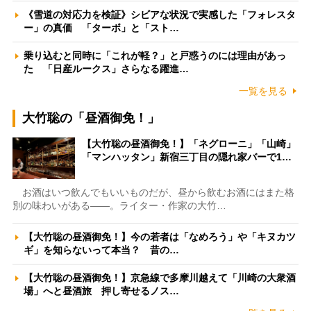
《雪道の対応力を検証》シビアな状況で実感した「フォレスタ
ー」の真価 「ターボ」と「スト…
乗り込むと同時に「これが軽？」と戸惑うのには理由があっ
た 「日産ルークス」さらなる躍進…
一覧を見る
大竹聡の「昼酒御免！」
【大竹聡の昼酒御免！】「ネグローニ」「山崎」
「マンハッタン」新宿三丁目の隠れ家バーで1…
お酒はいつ飲んでもいいものだが、昼から飲むお酒にはまた格
別の味わいがある――。ライター・作家の大竹…
【大竹聡の昼酒御免！】今の若者は「なめろう」や「キヌカツ
ギ」を知らないって本当？ 昔の…
【大竹聡の昼酒御免！】京急線で多摩川越えて「川崎の大衆酒
場」へと昼酒旅 押し寄せるノス…