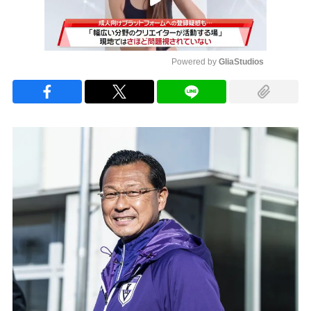
Powered by 
GliaStudios
Mute