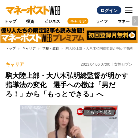
ログイン
トップ
投資
ビジネス
キャリア
ライフ
マネー
トップ
キャリア
学校・教育
駒大陸上部・大八木弘明総監督が明かす指導法
キャリア
2023.04.06 07:00
女性セブン
駒大陸上部・大八木弘明総監督が明かす
指導法の変化 選手への檄は「男だ
ろ！」から「もっとできる」へ
もっと見る
arrow_forward_ios