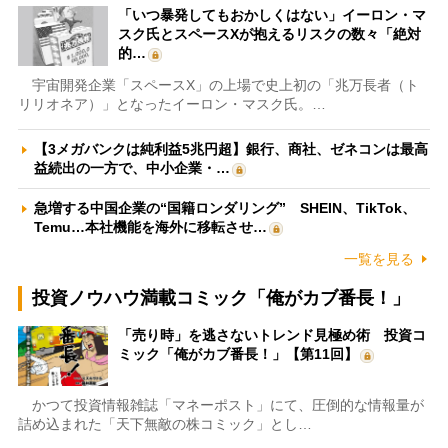
「いつ暴発してもおかしくはない」イーロン・マ
スク氏とスペースXが抱えるリスクの数々「絶対
的…
宇宙開発企業「スペースX」の上場で史上初の「兆万長者（ト
リリオネア）」となったイーロン・マスク氏。…
【3メガバンクは純利益5兆円超】銀行、商社、ゼネコンは最高
益続出の一方で、中小企業・…
急増する中国企業の“国籍ロンダリング” SHEIN、TikTok、
Temu…本社機能を海外に移転させ…
一覧を見る
投資ノウハウ満載コミック「俺がカブ番長！」
「売り時」を逃さないトレンド見極め術 投資コ
ミック「俺がカブ番長！」【第11回】
かつて投資情報雑誌「マネーポスト」にて、圧倒的な情報量が
詰め込まれた「天下無敵の株コミック」とし…