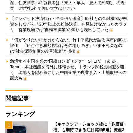
産、住友商事への就職者は「東大・早大・慶大で約6割」の現
実 3大学以外で強い大学はどこか
【クレジット決済代行・全東信が破産】63社もの金融機関が融
資をしながら「20年以上の粉飾決算」を見抜けなかったカラク
リ 営業現場では“自転車操業”の焦りも表出していた
「何がやりたいのか分からない」竹中平蔵氏が語る高市内閣の
評価 「給付付き税額控除はその場しのぎ」いま不可欠なの
は“社会保障制度の改革議論”と指摘
急増する中国企業の“国籍ロンダリング” SHEIN、TikTok、
Temu…本社機能を海外に移転させ、トランプ関税の回避を狙
う 現地人を隠れ蓑にした中国企業の農業参入・土地取得への
懸念も
関連記事
ランキング
【キオクシア・ショック後に「株価倍
1
増」も期待できる注目銘柄5選】資産3