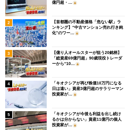
億円超・…
【首都圏の不動産価格「危ない駅」ラ
2
ンキング】“中古マンション売れ行き鈍
化”のワー…
【億り人オールスターが狙う20銘柄】
3
「総資産69億円超」90歳現役トレーダ
ーから“10…
「キオクシアが再び株価10万円になる
4
日は遠い」資産3億円超のサラリーマン
投資家が…
「キオクシアが今後も利益を出し続け
5
るかは分からない」資産11億円の個人
投資家が…