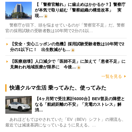
【「警察官離れ」に歯止めはかかるか？】警察庁
が本気で取り組む「警察組織の構造改革」 実
現…
警察庁が目下、頭を悩ませているのが「警察官不足」だ。警察
官の採用試験の受験者数は10年間で2分の1以…
【安全・安心ニッポンの危機】採用試験受験者数は10年間で2
分の1以下に！ 出生数減がも…
【医療崩壊】人口減少で「医師不足」に加えて「患者不足」に
見舞われ地域医療が限界に 今後…
一覧を見る
快適クルマ生活 乗ってみた、使ってみた
【4ヶ月間で受注累計6000台】BEV普及の障壁と
なる「航続距離の不安」「充電のストレス」解
消…
あれほどもてはやされていた「EV（BEV）シフト」の潮流も、
最近では減速基調になっているように見える。…