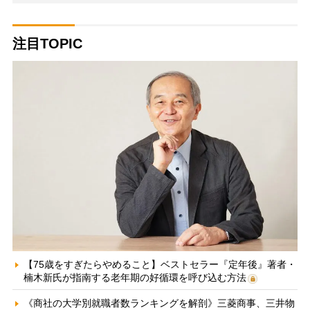
注目TOPIC
【75歳をすぎたらやめること】ベストセラー『定年後』著者・
楠木新氏が指南する老年期の好循環を呼び込む方法
《商社の大学別就職者数ランキングを解剖》三菱商事、三井物