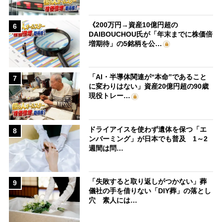
《200万円→資産10億円超の
6
DAIBOUCHOU氏が「年末までに株価倍
増期待」の5銘柄を公…
「AI・半導体関連が“本命”であること
7
に変わりはない」資産20億円超の90歳
現役トレー…
ドライアイスを使わず遺体を保つ「エ
8
ンバーミング」が日本でも普及 1～2
週間は問…
「失敗すると取り返しがつかない」葬
9
儀社の手を借りない「DIY葬」の落とし
穴 素人には…