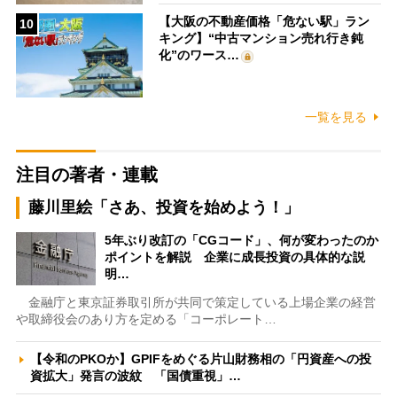
【大阪の不動産価格「危ない駅」ラン
10
キング】“中古マンション売れ行き鈍
化”のワース…
一覧を見る
注目の著者・連載
藤川里絵「さあ、投資を始めよう！」
5年ぶり改訂の「CGコード」、何が変わったのか
ポイントを解説 企業に成長投資の具体的な説
明…
金融庁と東京証券取引所が共同で策定している上場企業の経営
や取締役会のあり方を定める「コーポレート…
【令和のPKOか】GPIFをめぐる片山財務相の「円資産への投
資拡大」発言の波紋 「国債重視」…