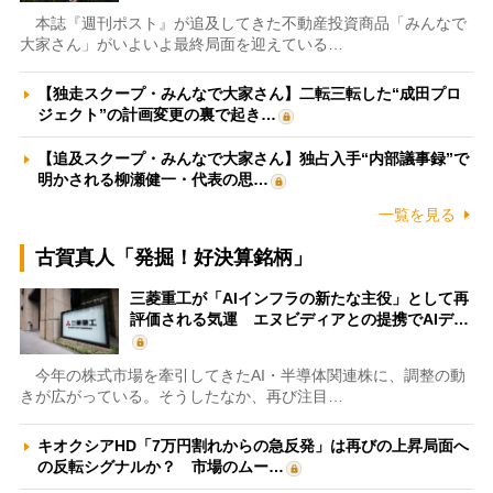
本誌『週刊ポスト』が追及してきた不動産投資商品「みんなで
大家さん」がいよいよ最終局面を迎えている…
【独走スクープ・みんなで大家さん】二転三転した“成田プロ
ジェクト”の計画変更の裏で起き…
【追及スクープ・みんなで大家さん】独占入手“内部議事録”で
明かされる柳瀬健一・代表の思…
一覧を見る
古賀真人「発掘！好決算銘柄」
三菱重工が「AIインフラの新たな主役」として再
評価される気運 エヌビディアとの提携でAIデ…
今年の株式市場を牽引してきたAI・半導体関連株に、調整の動
きが広がっている。そうしたなか、再び注目…
キオクシアHD「7万円割れからの急反発」は再びの上昇局面へ
の反転シグナルか？ 市場のムー…