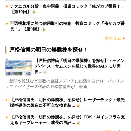
テクニカル分析・集中講義 投資コミック「俺がカブ番長！」
【第10回】
不透明相場に勝つ信用取引の極意 投資コミック「俺がカブ番
長！」【第9回】
一覧を見る
戸松信博の明日の爆騰株を探せ！
【戸松信博氏「明日の爆騰株」を探せ】トーメン
デバイス：サムスンを通じて世界のAIメモリ需
要…
新聞や雑誌など多数の金融メディアに出演するグローバルリン
クアドバイザーズ代表の戸松信博氏が、最新…
【戸松信博氏「明日の爆騰株」を探せ】レーザーテック：最先
端半導体の製造に不可欠な検査装…
【戸松信博氏「明日の爆騰株」を探せ】TDK：AIインフラを支
えるキープレーヤー 成長の再評…