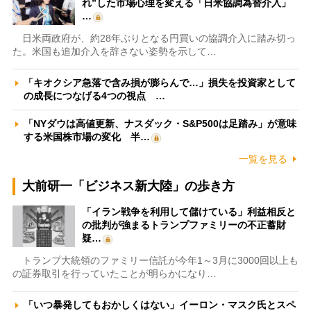
れ”した市場心理を変える「日米協調為替介入」
…
日米両政府が、約28年ぶりとなる円買いの協調介入に踏み切っ
た。米国も追加介入を辞さない姿勢を示して…
「キオクシア急落で含み損が膨らんで…」損失を投資家として
の成長につなげる4つの視点 …
「NYダウは高値更新、ナスダック・S&P500は足踏み」が意味
する米国株市場の変化 半…
一覧を見る
大前研一「ビジネス新大陸」の歩き方
「イラン戦争を利用して儲けている」利益相反と
の批判が強まるトランプファミリーの不正蓄財
疑…
トランプ大統領のファミリー信託が今年1～3月に3000回以上も
の証券取引を行っていたことが明らかになり…
「いつ暴発してもおかしくはない」イーロン・マスク氏とスペ