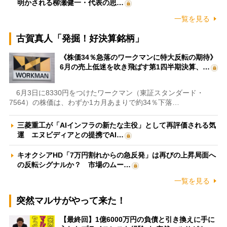
明かされる柳瀬健一・代表の思…
一覧を見る
古賀真人「発掘！好決算銘柄」
《株価34％急落のワークマンに特大反転の期待》
6月の売上低迷を吹き飛ばす第1四半期決算、…
6月3日に8330円をつけたワークマン（東証スタンダード・
7564）の株価は、わずか1カ月あまりで約34％下落…
三菱重工が「AIインフラの新たな主役」として再評価される気
運 エヌビディアとの提携でAI…
キオクシアHD「7万円割れからの急反発」は再びの上昇局面へ
の反転シグナルか？ 市場のムー…
一覧を見る
突然マルサがやって来た！
【最終回】1億6000万円の負債と引き換えに手に