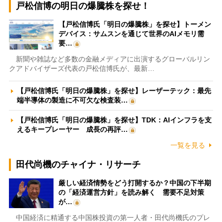
戸松信博の明日の爆騰株を探せ！
【戸松信博氏「明日の爆騰株」を探せ】トーメン
デバイス：サムスンを通じて世界のAIメモリ需
要…
新聞や雑誌など多数の金融メディアに出演するグローバルリン
クアドバイザーズ代表の戸松信博氏が、最新…
【戸松信博氏「明日の爆騰株」を探せ】レーザーテック：最先
端半導体の製造に不可欠な検査装…
【戸松信博氏「明日の爆騰株」を探せ】TDK：AIインフラを支
えるキープレーヤー 成長の再評…
一覧を見る
田代尚機のチャイナ・リサーチ
厳しい経済情勢をどう打開するか？中国の下半期
の「経済運営方針」を読み解く 需要不足対策
が…
中国経済に精通する中国株投資の第一人者・田代尚機氏のプレ