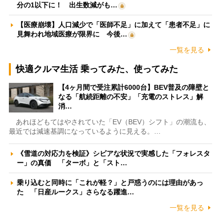
分の1以下に！ 出生数減がも…
【医療崩壊】人口減少で「医師不足」に加えて「患者不足」に
見舞われ地域医療が限界に 今後…
一覧を見る
快適クルマ生活 乗ってみた、使ってみた
【4ヶ月間で受注累計6000台】BEV普及の障壁と
なる「航続距離の不安」「充電のストレス」解
消…
あれほどもてはやされていた「EV（BEV）シフト」の潮流も、
最近では減速基調になっているように見える。…
《雪道の対応力を検証》シビアな状況で実感した「フォレスタ
ー」の真価 「ターボ」と「スト…
乗り込むと同時に「これが軽？」と戸惑うのには理由があっ
た 「日産ルークス」さらなる躍進…
一覧を見る