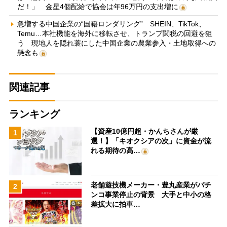
だ！」 金星4個配給で協会は年96万円の支出増に
急増する中国企業の“国籍ロンダリング” SHEIN、TikTok、
Temu…本社機能を海外に移転させ、トランプ関税の回避を狙
う 現地人を隠れ蓑にした中国企業の農業参入・土地取得への
懸念も
関連記事
ランキング
【資産10億円超・かんちさんが厳
1
選！】「キオクシアの次」に資金が流
れる期待の高…
老舗遊技機メーカー・豊丸産業がパチ
2
ンコ事業停止の背景 大手と中小の格
差拡大に拍車…