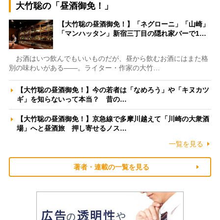
大竹聡の「昼酒御免！」
【大竹聡の昼酒御免！】「ネグローニ」「山崎」
「マンハッタン」新宿三丁目の隠れ家バーで1…
お酒はいつ飲んでもいいものだが、昼から飲むお酒にはまた格
別の味わいがある――。ライター・作家の大竹…
【大竹聡の昼酒御免！】今の若者は「なめろう」や「キヌカツ
ギ」を知らないって本当？ 昔の…
【大竹聡の昼酒御免！】京急線で多摩川越えて「川崎の大衆酒
場」へと昼酒旅 押し寄せるノス…
一覧を見る
著者・連載の一覧を見る