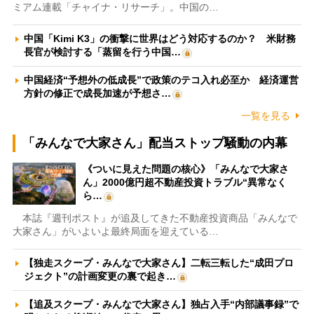
ミアム連載「チャイナ・リサーチ」。中国の…
中国「Kimi K3」の衝撃に世界はどう対応するのか？ 米財務
長官が検討する「蒸留を行う中国…
中国経済“予想外の低成長”で政策のテコ入れ必至か 経済運営
方針の修正で成長加速が予想さ…
一覧を見る
「みんなで大家さん」配当ストップ騒動の内幕
《ついに見えた問題の核心》「みんなで大家さ
ん」2000億円超不動産投資トラブル“異常なく
ら…
本誌『週刊ポスト』が追及してきた不動産投資商品「みんなで
大家さん」がいよいよ最終局面を迎えている…
【独走スクープ・みんなで大家さん】二転三転した“成田プロ
ジェクト”の計画変更の裏で起き…
【追及スクープ・みんなで大家さん】独占入手“内部議事録”で