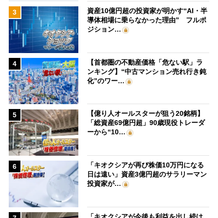
資産10億円超の投資家が明かす“AI・半
3
導体相場に乗らなかった理由” フルポ
ジション…
【首都圏の不動産価格「危ない駅」ラ
4
ンキング】“中古マンション売れ行き鈍
化”のワー…
【億り人オールスターが狙う20銘柄】
5
「総資産69億円超」90歳現役トレーダ
ーから“10…
「キオクシアが再び株価10万円になる
6
日は遠い」資産3億円超のサラリーマン
投資家が…
「キオクシアが今後も利益を出し続け
7