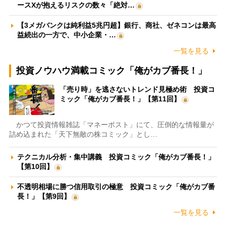
ースXが抱えるリスクの数々「絶対…
【3メガバンクは純利益5兆円超】銀行、商社、ゼネコンは最高
益続出の一方で、中小企業・…
一覧を見る
投資ノウハウ満載コミック「俺がカブ番長！」
「売り時」を逃さないトレンド見極め術 投資コ
ミック「俺がカブ番長！」【第11回】
かつて投資情報雑誌「マネーポスト」にて、圧倒的な情報量が
詰め込まれた「天下無敵の株コミック」とし…
テクニカル分析・集中講義 投資コミック「俺がカブ番長！」
【第10回】
不透明相場に勝つ信用取引の極意 投資コミック「俺がカブ番
長！」【第9回】
一覧を見る