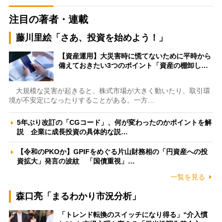
注目の著者・連載
藤川里絵「さあ、投資を始めよう！」
【資産運用】大災害時に慌てないために平時から
備えておきたい3つのポイント「資産の棚卸し…
大規模な災害が起きると、株式市場が大きく動いたり、取引環
境が不安定になったりすることがある。一方…
5年ぶり改訂の「CGコード」、何が変わったのかポイントを解
説 企業に成長投資の具体的な説…
【令和のPKOか】GPIFをめぐる片山財務相の「円資産への投
資拡大」発言の波紋 「国債重視」…
一覧を見る
森口亮「まるわかり市況分析」
「トレンド転換のスイッチになり得る」“介入慣