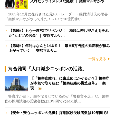
入れたプライスレスな経験 ｜ 突然マルサがや…
2009年12月に発行された元FXトレーダー・磯貝清明氏の著書
『突然マルサがやって来た！～FXで10億円稼い…
【第9回】もう一度FXでリベンジ！ 種銭は差し押さえを免れ
た”ヒミツのお金” ｜ 突然マルサ…
【第8回】年利はなんと14.6％！ 毎日5万円超の延滞税が積み
上がっていく ｜ 突然マルサ…
一覧を見る
河合雅司「人口減少ニッポンの活路」
【「警察官離れ」に歯止めはかかるか？】警察庁
が本気で取り組む「警察組織の構造改革」 実
現…
警察庁が目下、頭を悩ませているのが「警察官不足」だ。警察
官の採用試験の受験者数は10年間で2分の1以…
【安全・安心ニッポンの危機】採用試験受験者数は10年間で2