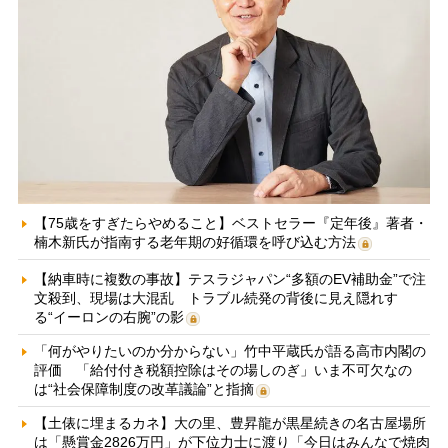
【75歳をすぎたらやめること】ベストセラー『定年後』著者・
楠木新氏が指南する老年期の好循環を呼び込む方法
【納車時に複数の事故】テスラジャパン“多額のEV補助金”で注
文殺到、現場は大混乱 トラブル続発の背後に見え隠れす
る“イーロンの右腕”の影
「何がやりたいのか分からない」竹中平蔵氏が語る高市内閣の
評価 「給付付き税額控除はその場しのぎ」いま不可欠なの
は“社会保障制度の改革議論”と指摘
【土俵に埋まるカネ】大の里、豊昇龍が黒星続きの名古屋場所
は「懸賞金2826万円」が下位力士に渡り「今日はみんなで焼肉