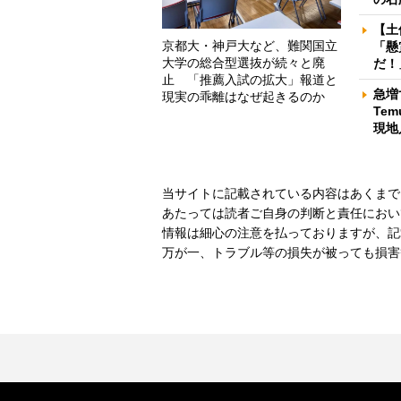
【土
京都大・神戸大など、難関国立
「懸
大学の総合型選抜が続々と廃
だ！
止 「推薦入試の拡大」報道と
急増
現実の乖離はなぜ起きるのか
Te
現地
当サイトに記載されている内容はあくまで
あたっては読者ご自身の判断と責任におい
情報は細心の注意を払っておりますが、記
万が一、トラブル等の損失が被っても損害