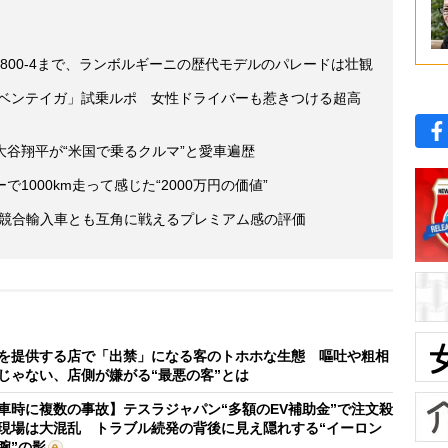
I800-4まで、ランボルギーニの歴代モデルのパレードは壮観
・ベンテイガ」試乗ルポ 女性ドライバーも惹きつける超高
谷翔平が“米国で乗るクルマ”と愛車遍歴
1000km走って感じた“2000万円の価値”
 競合輸入車とも互角に戦えるプレミアム感の評価
を提供する店で「出禁」になる客のトホホな生態 嘔吐や粗相
じゃない、店側が嫌がる“最悪の客”とは
車時に複数の事故】テスラジャパン“多額のEV補助金”で注文殺
現場は大混乱 トラブル続発の背後に見え隠れする“イーロン
腕”の影