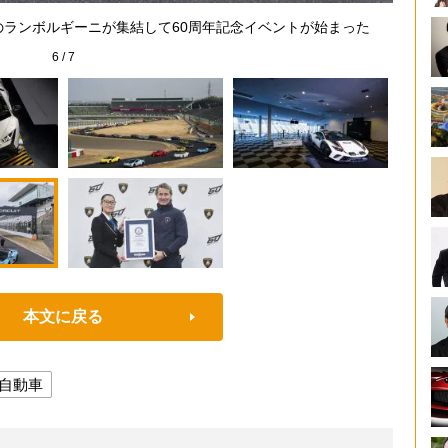
ギネス
のランボルギーニが集結して60周年記念イベントが始まった
6
/
7
本文に戻る
自動車