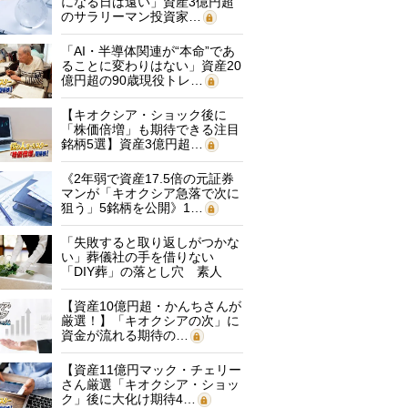
になる日は遠い」資産3億円超
のサラリーマン投資家…
「AI・半導体関連が“本命”であ
ることに変わりはない」資産20
億円超の90歳現役トレ…
【キオクシア・ショック後に
「株価倍増」も期待できる注目
銘柄5選】資産3億円超…
《2年弱で資産17.5倍の元証券
マンが「キオクシア急落で次に
狙う」5銘柄を公開》1…
「失敗すると取り返しがつかな
い」葬儀社の手を借りない
「DIY葬」の落とし穴 素人
に…
【資産10億円超・かんちさんが
厳選！】「キオクシアの次」に
資金が流れる期待の…
【資産11億円マック・チェリー
さん厳選「キオクシア・ショッ
ク」後に大化け期待4…