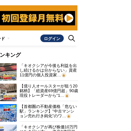
ンド
ログイン
ンキング
「キオクシアが今後も利益を出
し続けるかは分からない」資産
11億円の個人投資家…
【億り人オールスターが狙う20
銘柄】「総資産69億円超」90歳
現役トレーダーから“1…
【首都圏の不動産価格「危ない
駅」ランキング】“中古マンシ
ョン売れ行き鈍化”のワ…
「キオクシアが再び株価10万円