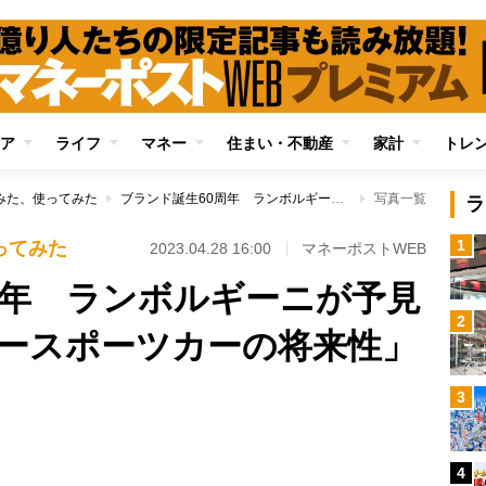
ア
ライフ
マネー
住まい・不動産
家計
トレ
みた、使ってみた
ブランド誕生60周年 ランボルギーニが予見していた「スーパースポーツカーの将来性」と新たな戦略
写真一覧
ラ
1
ってみた
2023.04.28 16:00
マネーポストWEB
周年 ランボルギーニが予見
2
ースポーツカーの将来性」
3
4
Loaded
: