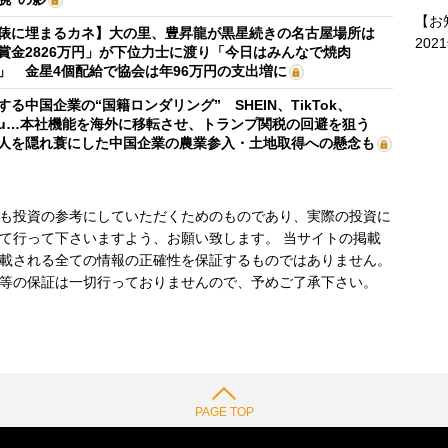
【お
俵に埋まるカネ】大の里、豊昇龍が黒星続きの名古屋場所は
202
賞金2826万円」が下位力士に渡り「今日はみんなで焼肉
」 金星4個配給で協会は年96万円の支出増に
する中国企業の“国籍ロンダリング” SHEIN、TikTok、
mu…本社機能を海外に移転させ、トランプ関税の回避を狙う
人を隠れ蓑にした中国企業の農業参入・土地取得への懸念も
も投資の参考にしていただくためのものであり、実際の投資に
て行って下さいますよう、お願い致します。 当サイトの掲載
載される全ての情報の正確性を保証するものではありません。
等の保証は一切行っておりませんので、予めご了承下さい。
PAGE TOP