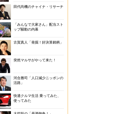
ワールド公式認定員の藤渕文香氏からギネス世界記録達成の認定書を受
田代尚機のチャイナ・リサーチ
ボルギーニの会長兼CEO、ステファン・ヴィンケルマン氏
「みんなで大家さん」配当スト
ップ騒動の内幕
古賀真人「発掘！好決算銘柄」
突然マルサがやって来た！
河合雅司「人口減少ニッポンの
活路」
快適クルマ生活 乗ってみた、
使ってみた
大竹聡の「昼酒御免！」