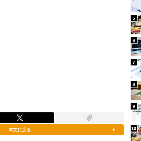
87.91%
5
6
7
8
9
10
本文に戻る