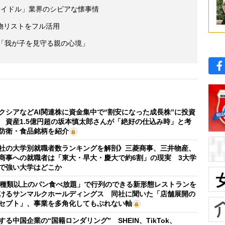
アイドル」業界のシビアな懐事情
物リストをフル活用
 「我が子を見守る親の心境」
クシアなどAI関連株に資金集中で“割安になった成長株”に投資
 資産1.5億円超の坂本慎太郎さんが「絶好の仕込み時」と考
防衛・食品銘柄を紹介
社の大学別就職者数ランキングを解剖》三菱商事、三井物産、
商事への就職者は「東大・早大・慶大で約6割」の現実 3大学
で強い大学はどこか
0種類以上のパン食べ放題」で行列のできる新形態レストランを
けるサンマルクホールディングス 同社に聞いた「店舗展開の
セプト」、事業を多角化してもぶれない軸
する中国企業の“国籍ロンダリング” SHEIN、TikTok、