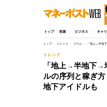
トップ
投資
ビジネス
キャリ
トップ
トレンド
コラム
トレンド
「地上→半地下→
ルの序列と稼ぎ方
地下アイドルも
/