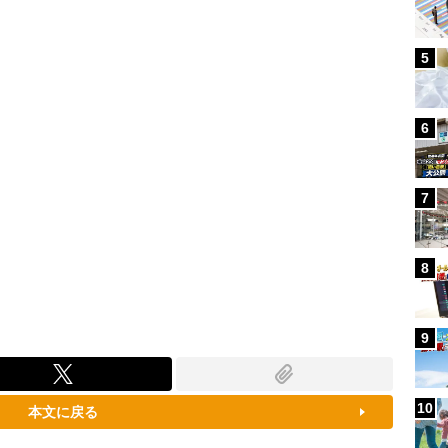
87.91%
5
6
7
8
9
10
本文に戻る