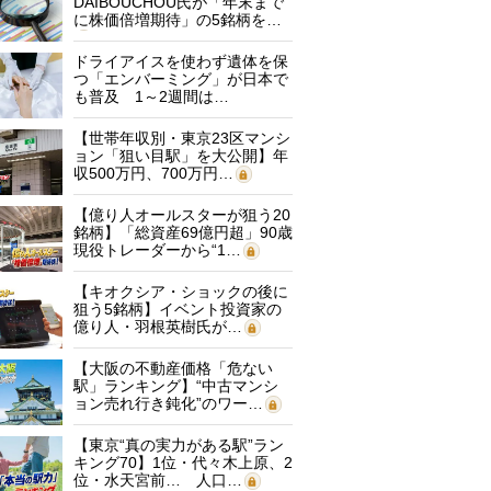
DAIBOUCHOU氏が「年末まで
に株価倍増期待」の5銘柄を…
ドライアイスを使わず遺体を保
つ「エンバーミング」が日本で
も普及 1～2週間は…
【世帯年収別・東京23区マンシ
ョン「狙い目駅」を大公開】年
収500万円、700万円…
【億り人オールスターが狙う20
銘柄】「総資産69億円超」90歳
現役トレーダーから“1…
【キオクシア・ショックの後に
狙う5銘柄】イベント投資家の
億り人・羽根英樹氏が…
【大阪の不動産価格「危ない
駅」ランキング】“中古マンシ
ョン売れ行き鈍化”のワー…
【東京“真の実力がある駅”ラン
キング70】1位・代々木上原、2
位・水天宮前… 人口…