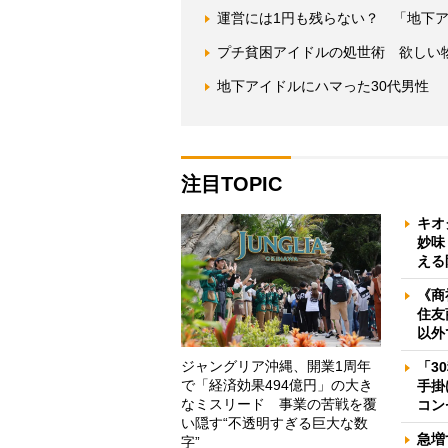
運営には1円も残らない？ 「地下
プチ貧困アイドルの処世術 欲しい
地下アイドルにハマった30代男性
注目TOPIC
キオ
妙味
える
《商
住友
以外
ジャングリア沖縄、開業1周年
「3
で「経済効果494億円」の大き
手掛
なミスリード 事業の苦戦を覆
コン
い隠す“不透明すぎる巨大な数
急増
字”