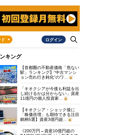
ンド
ログイン
ンキング
【首都圏の不動産価格「危ない
駅」ランキング】“中古マンシ
ョン売れ行き鈍化”のワ…
「キオクシアが今後も利益を出
し続けるかは分からない」資産
11億円の個人投資家…
【キオクシア・ショック後に
「株価倍増」も期待できる注目
銘柄5選】資産3億円超…
《200万円→資産10億円超の