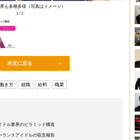
界も多種多様（写真はイメージ）
1
/
2
本文に戻る
働き方
就職
給料
職業
イドル業界のピラミッド構造
ーランスアイドルの収支報告