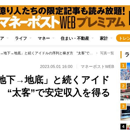
ア
ライフ
マネー
住まい・不動産
家計
トレ
「地上→半地下→地下→地底」と続くアイドルの序列と稼ぎ方 “太客”で安定収入を得る地下アイドルも
写真一覧
ラ
1
2023.05.01 16:00
マネーポストWEB
地下→地底」と続くアイド
2
 “太客”で安定収入を得る
3
4
Loaded
: