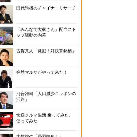
5類移行後に従業員がマスクを外すと宣言した星野リゾート代表のツイート（T
田代尚機のチャイナ・リサーチ
「みんなで大家さん」配当スト
ップ騒動の内幕
古賀真人「発掘！好決算銘柄」
突然マルサがやって来た！
河合雅司「人口減少ニッポンの
活路」
快適クルマ生活 乗ってみた、
使ってみた
大竹聡の「昼酒御免！」