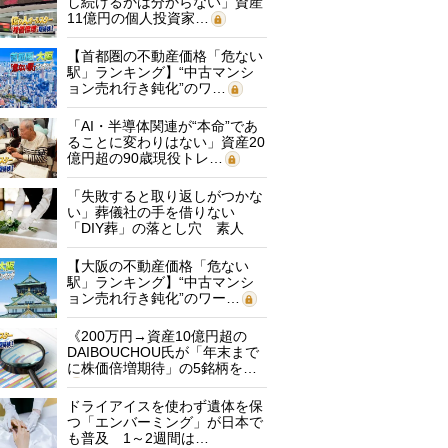
し続けるかは分からない」資産
11億円の個人投資家…
【首都圏の不動産価格「危ない
駅」ランキング】“中古マンシ
ョン売れ行き鈍化”のワ…
「AI・半導体関連が“本命”であ
ることに変わりはない」資産20
億円超の90歳現役トレ…
「失敗すると取り返しがつかな
い」葬儀社の手を借りない
「DIY葬」の落とし穴 素人
に…
【大阪の不動産価格「危ない
駅」ランキング】“中古マンシ
ョン売れ行き鈍化”のワー…
《200万円→資産10億円超の
DAIBOUCHOU氏が「年末まで
に株価倍増期待」の5銘柄を…
ドライアイスを使わず遺体を保
つ「エンバーミング」が日本で
も普及 1～2週間は…