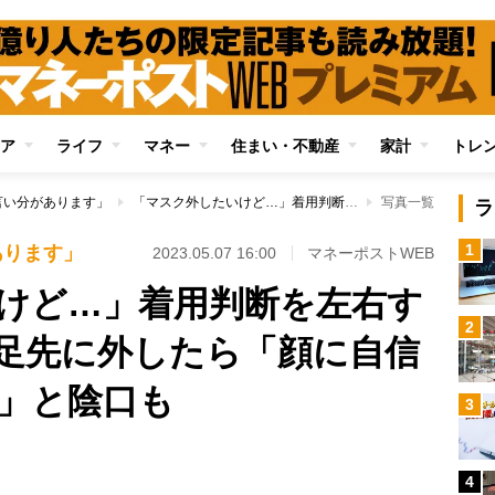
ア
ライフ
マネー
住まい・不動産
家計
トレ
言い分があります」
「マスク外したいけど…」着用判断を左右する周囲の視線 一足先に外したら「顔に自信あるんじゃない？」と陰口も
写真一覧
ラ
1
あります」
2023.05.07 16:00
マネーポストWEB
けど…」着用判断を左右す
2
足先に外したら「顔に自信
」と陰口も
3
4
Loaded
: