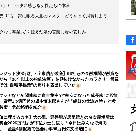
ハラ？ 不快に感じる女性たちの本音
売り”も 家に眠る大量のマスク「どうやって消費しよう
クなし卒業式”を控えた娘の言葉に母の哀しみ
レジット決済代行・全東信が破産】63社もの金融機関が融資を
がら「20年以上の粉飾決算」を見抜けなかったカラクリ 営業
では“自転車操業”の焦りも表出していた
クシアなどAI関連株に資金集中で“割安になった成長株”に投資
 資産1.5億円超の坂本慎太郎さんが「絶好の仕込み時」と考
防衛・食品銘柄を紹介
俵に埋まるカネ】大の里、豊昇龍が黒星続きの名古屋場所は
賞金2826万円」が下位力士に渡り「今日はみんなで焼肉
」 金星4個配給で協会は年96万円の支出増に