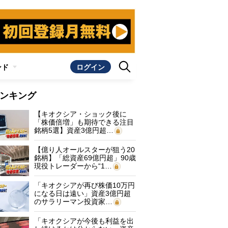
ンド
ログイン
ンキング
【キオクシア・ショック後に
「株価倍増」も期待できる注目
銘柄5選】資産3億円超…
【億り人オールスターが狙う20
銘柄】「総資産69億円超」90歳
現役トレーダーから“1…
「キオクシアが再び株価10万円
になる日は遠い」資産3億円超
のサラリーマン投資家…
「キオクシアが今後も利益を出