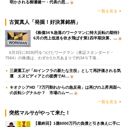
明かされる柳瀬健一・代表の思…
一覧を見る
古賀真人「発掘！好決算銘柄」
《株価34％急落のワークマンに特大反転の期待》
6月の売上低迷を吹き飛ばす第1四半期決算、…
6月3日に8330円をつけたワークマン（東証スタンダード・
7564）の株価は、わずか1カ月あまりで約34％下落…
三菱重工が「AIインフラの新たな主役」として再評価される気
運 エヌビディアとの提携でAI…
キオクシアHD「7万円割れからの急反発」は再びの上昇局面へ
の反転シグナルか？ 市場のムー…
一覧を見る
突然マルサがやって来た！
【最終回】1億6000万円の負債と引き換えに手に