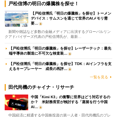
戸松信博の明日の爆騰株を探せ！
【戸松信博氏「明日の爆騰株」を探せ】トーメン
デバイス：サムスンを通じて世界のAIメモリ需
要…
新聞や雑誌など多数の金融メディアに出演するグローバルリン
クアドバイザーズ代表の戸松信博氏が、最新…
【戸松信博氏「明日の爆騰株」を探せ】レーザーテック：最先
端半導体の製造に不可欠な検査装…
【戸松信博氏「明日の爆騰株」を探せ】TDK：AIインフラを支
えるキープレーヤー 成長の再評…
一覧を見る
田代尚機のチャイナ・リサーチ
中国「Kimi K3」の衝撃に世界はどう対応するの
か？ 米財務長官が検討する「蒸留を行う中国
AI…
中国経済に精通する中国株投資の第一人者・田代尚機氏のプレ