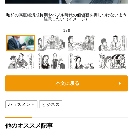
全
昭和の高度経済成長期やバブル時代の価値観を押しつけないよう
臨
注意したい（イメージ）
1
/
8
本文に戻る
ハラスメント
ビジネス
他のオススメ記事