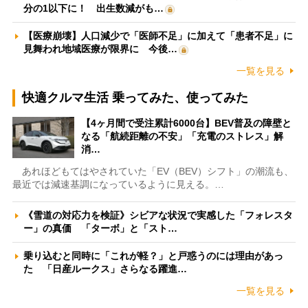
分の1以下に！ 出生数減がも…
【医療崩壊】人口減少で「医師不足」に加えて「患者不足」に
見舞われ地域医療が限界に 今後…
一覧を見る
快適クルマ生活 乗ってみた、使ってみた
【4ヶ月間で受注累計6000台】BEV普及の障壁と
なる「航続距離の不安」「充電のストレス」解
消…
あれほどもてはやされていた「EV（BEV）シフト」の潮流も、
最近では減速基調になっているように見える。…
《雪道の対応力を検証》シビアな状況で実感した「フォレスタ
ー」の真価 「ターボ」と「スト…
乗り込むと同時に「これが軽？」と戸惑うのには理由があっ
た 「日産ルークス」さらなる躍進…
一覧を見る