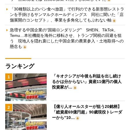
「30種類以上のパン食べ放題」で行列のできる新形態レストラ
ンを手掛けるサンマルクホールディングス 同社に聞いた「店
舗展開のコンセプト」、事業を多角化してもぶれない軸
急増する中国企業の“国籍ロンダリング” SHEIN、TikTok、
Temu…本社機能を海外に移転させ、トランプ関税の回避を狙
う 現地人を隠れ蓑にした中国企業の農業参入・土地取得への
懸念も
ランキング
「キオクシアが今後も利益を出し続け
1
るかは分からない」資産11億円の個人
投資家が…
【億り人オールスターが狙う20銘柄】
2
「総資産69億円超」90歳現役トレーダ
ーから“10…