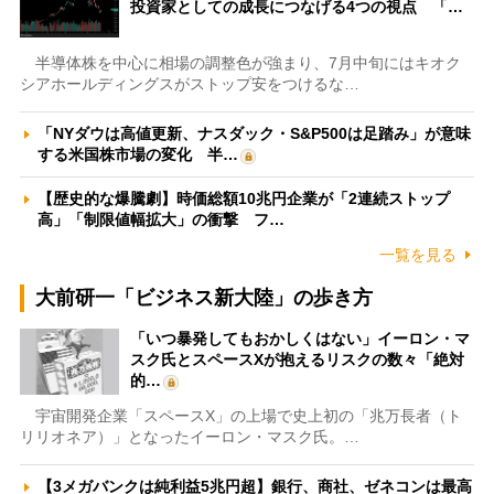
投資家としての成長につなげる4つの視点 「…
半導体株を中心に相場の調整色が強まり、7月中旬にはキオク
シアホールディングスがストップ安をつけるな…
「NYダウは高値更新、ナスダック・S&P500は足踏み」が意味
する米国株市場の変化 半…
【歴史的な爆騰劇】時価総額10兆円企業が「2連続ストップ
高」「制限値幅拡大」の衝撃 フ…
一覧を見る
大前研一「ビジネス新大陸」の歩き方
「いつ暴発してもおかしくはない」イーロン・マ
スク氏とスペースXが抱えるリスクの数々「絶対
的…
宇宙開発企業「スペースX」の上場で史上初の「兆万長者（ト
リリオネア）」となったイーロン・マスク氏。…
【3メガバンクは純利益5兆円超】銀行、商社、ゼネコンは最高