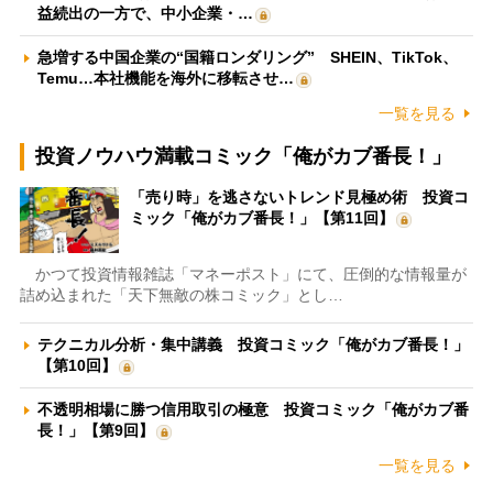
益続出の一方で、中小企業・…
急増する中国企業の“国籍ロンダリング” SHEIN、TikTok、
Temu…本社機能を海外に移転させ…
一覧を見る
投資ノウハウ満載コミック「俺がカブ番長！」
「売り時」を逃さないトレンド見極め術 投資コ
ミック「俺がカブ番長！」【第11回】
かつて投資情報雑誌「マネーポスト」にて、圧倒的な情報量が
詰め込まれた「天下無敵の株コミック」とし…
テクニカル分析・集中講義 投資コミック「俺がカブ番長！」
【第10回】
不透明相場に勝つ信用取引の極意 投資コミック「俺がカブ番
長！」【第9回】
一覧を見る