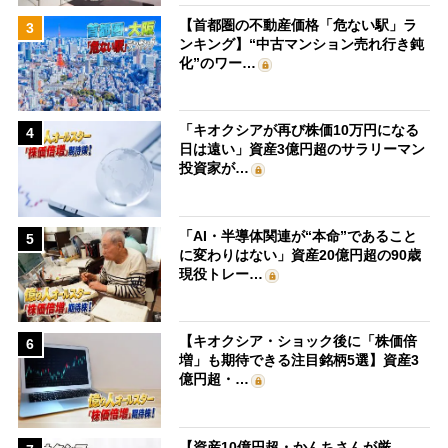
【首都圏の不動産価格「危ない駅」ラ
3
ンキング】“中古マンション売れ行き鈍
化”のワー…
「キオクシアが再び株価10万円になる
4
日は遠い」資産3億円超のサラリーマン
投資家が…
「AI・半導体関連が“本命”であること
5
に変わりはない」資産20億円超の90歳
現役トレー…
【キオクシア・ショック後に「株価倍
6
増」も期待できる注目銘柄5選】資産3
億円超・…
【資産10億円超・かんちさんが厳