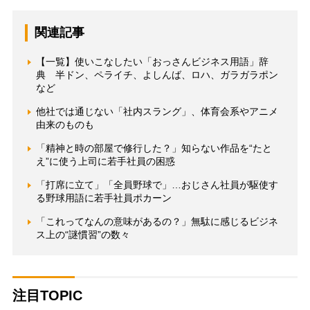
関連記事
【一覧】使いこなしたい「おっさんビジネス用語」辞
典 半ドン、ペライチ、よしんば、ロハ、ガラガラポン
など
他社では通じない「社内スラング」、体育会系やアニメ
由来のものも
「精神と時の部屋で修行した？」知らない作品を“たと
え”に使う上司に若手社員の困惑
「打席に立て」「全員野球で」…おじさん社員が駆使す
る野球用語に若手社員ポカーン
「これってなんの意味があるの？」無駄に感じるビジネ
ス上の“謎慣習”の数々
注目TOPIC