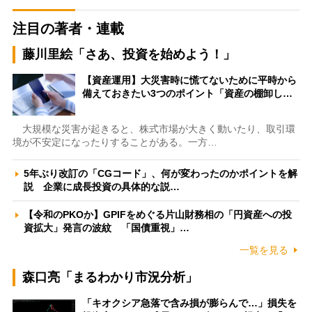
注目の著者・連載
藤川里絵「さあ、投資を始めよう！」
【資産運用】大災害時に慌てないために平時から
備えておきたい3つのポイント「資産の棚卸し…
大規模な災害が起きると、株式市場が大きく動いたり、取引環
境が不安定になったりすることがある。一方…
5年ぶり改訂の「CGコード」、何が変わったのかポイントを解
説 企業に成長投資の具体的な説…
【令和のPKOか】GPIFをめぐる片山財務相の「円資産への投
資拡大」発言の波紋 「国債重視」…
一覧を見る
森口亮「まるわかり市況分析」
「キオクシア急落で含み損が膨らんで…」損失を