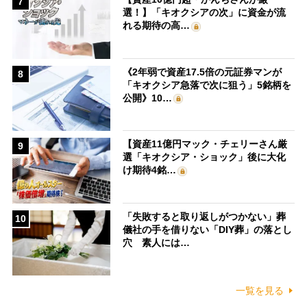
7
選！】「キオクシアの次」に資金が流
れる期待の高…
《2年弱で資産17.5倍の元証券マンが
8
「キオクシア急落で次に狙う」5銘柄を
公開》10…
【資産11億円マック・チェリーさん厳
9
選「キオクシア・ショック」後に大化
け期待4銘…
「失敗すると取り返しがつかない」葬
10
儀社の手を借りない「DIY葬」の落とし
穴 素人には…
一覧を見る