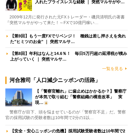
入れたプライスレスな経験 ｜ 突然マルサがや…
2009年12月に発行された元FXトレーダー・磯貝清明氏の著書
『突然マルサがやって来た！～FXで10億円稼い…
【第9回】もう一度FXでリベンジ！ 種銭は差し押さえを免れ
た”ヒミツのお金” ｜ 突然マルサ…
【第8回】年利はなんと14.6％！ 毎日5万円超の延滞税が積み
上がっていく ｜ 突然マルサ…
一覧を見る
河合雅司「人口減少ニッポンの活路」
【「警察官離れ」に歯止めはかかるか？】警察庁
が本気で取り組む「警察組織の構造改革」 実
現…
警察庁が目下、頭を悩ませているのが「警察官不足」だ。警察
官の採用試験の受験者数は10年間で2分の1以…
【安全・安心ニッポンの危機】採用試験受験者数は10年間で2