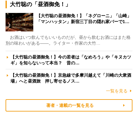
大竹聡の「昼酒御免！」
【大竹聡の昼酒御免！】「ネグローニ」「山崎」
「マンハッタン」新宿三丁目の隠れ家バーで1…
お酒はいつ飲んでもいいものだが、昼から飲むお酒にはまた格
別の味わいがある――。ライター・作家の大竹…
【大竹聡の昼酒御免！】今の若者は「なめろう」や「キヌカツ
ギ」を知らないって本当？ 昔の…
【大竹聡の昼酒御免！】京急線で多摩川越えて「川崎の大衆酒
場」へと昼酒旅 押し寄せるノス…
一覧を見る
著者・連載の一覧を見る