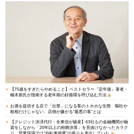
【75歳をすぎたらやめること】ベストセラー『定年後』著者・
楠木新氏が指南する老年期の好循環を呼び込む方法
お酒を提供する店で「出禁」になる客のトホホな生態 嘔吐や
粗相だけじゃない、店側が嫌がる“最悪の客”とは
【クレジット決済代行・全東信が破産】63社もの金融機関が融
資をしながら「20年以上の粉飾決算」を見抜けなかったカラク
リ 営業現場では“自転車操業”の焦りも表出していた