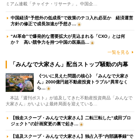
ミアム連載「チャイナ・リサーチ」。中国企…
中国経済“予想外の低成長”で政策のテコ入れ必至か 経済運営
方針の修正で成長加速が予想さ…
“AI革命”で爆発的な需要拡大が見込まれる「CXO」とは何
か？ 高い競争力を持つ中国の医薬品…
一覧を見る
「みんなで大家さん」配当ストップ騒動の内幕
《ついに見えた問題の核心》「みんなで大家さ
ん」2000億円超不動産投資トラブル“異常なく
ら…
本誌『週刊ポスト』が追及してきた不動産投資商品「みんなで
大家さん」がいよいよ最終局面を迎えている…
【独走スクープ・みんなで大家さん】二転三転した“成田プロ
ジェクト”の計画変更の裏で起き…
【追及スクープ・みんなで大家さん】独占入手“内部議事録”で