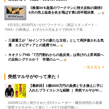
《株価34％急落のワークマンに特大反転の期待》
6月の売上低迷を吹き飛ばす第1四半期決算、…
6月3日に8330円をつけたワークマン（東証スタンダード・
7564）の株価は、わずか1カ月あまりで約34％下落…
三菱重工が「AIインフラの新たな主役」として再評価される気
運 エヌビディアとの提携でAI…
キオクシアHD「7万円割れからの急反発」は再びの上昇局面へ
の反転シグナルか？ 市場のムー…
一覧を見る
突然マルサがやって来た！
【最終回】1億6000万円の負債と引き換えに手に
入れたプライスレスな経験 ｜ 突然マルサがや…
2009年12月に発行された元FXトレーダー・磯貝清明氏の著書
『突然マルサがやって来た！～FXで10億円稼い…