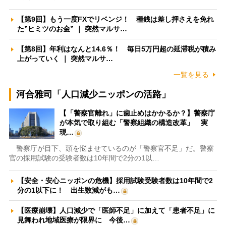
【第9回】もう一度FXでリベンジ！ 種銭は差し押さえを免れ
た”ヒミツのお金” ｜ 突然マルサ…
【第8回】年利はなんと14.6％！ 毎日5万円超の延滞税が積み
上がっていく ｜ 突然マルサ…
一覧を見る
河合雅司「人口減少ニッポンの活路」
【「警察官離れ」に歯止めはかかるか？】警察庁
が本気で取り組む「警察組織の構造改革」 実
現…
警察庁が目下、頭を悩ませているのが「警察官不足」だ。警察
官の採用試験の受験者数は10年間で2分の1以…
【安全・安心ニッポンの危機】採用試験受験者数は10年間で2
分の1以下に！ 出生数減がも…
【医療崩壊】人口減少で「医師不足」に加えて「患者不足」に
見舞われ地域医療が限界に 今後…