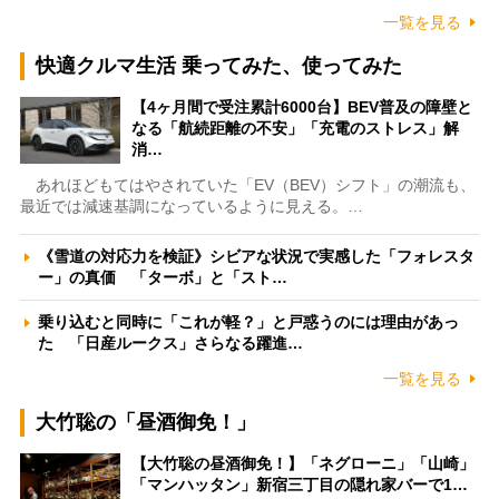
一覧を見る
快適クルマ生活 乗ってみた、使ってみた
【4ヶ月間で受注累計6000台】BEV普及の障壁と
なる「航続距離の不安」「充電のストレス」解
消…
あれほどもてはやされていた「EV（BEV）シフト」の潮流も、
最近では減速基調になっているように見える。…
《雪道の対応力を検証》シビアな状況で実感した「フォレスタ
ー」の真価 「ターボ」と「スト…
乗り込むと同時に「これが軽？」と戸惑うのには理由があっ
た 「日産ルークス」さらなる躍進…
一覧を見る
大竹聡の「昼酒御免！」
【大竹聡の昼酒御免！】「ネグローニ」「山崎」
「マンハッタン」新宿三丁目の隠れ家バーで1…