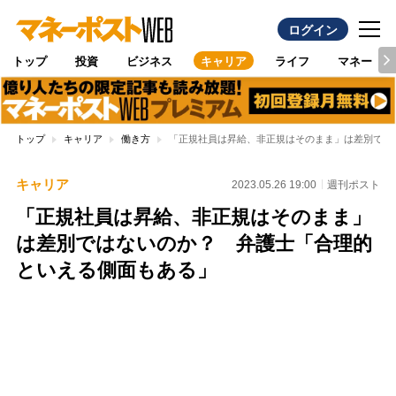
ログイン
トップ
投資
ビジネス
キャリア
ライフ
マネー
トップ
キャリア
働き方
「正規社員は昇給、非正規はそのまま」は差別では
キャリア
2023.05.26 19:00
週刊ポスト
「正規社員は昇給、非正規はそのまま」
は差別ではないのか？ 弁護士「合理的
といえる側面もある」
Loaded
:
95.43%
/
Unmute