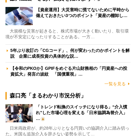
【資産運用】大災害時に慌てないために平時から
備えておきたい3つのポイント「資産の棚卸し…
大規模な災害が起きると、株式市場が大きく動いたり、取引環
境が不安定になったりすることがある。一方…
5年ぶり改訂の「CGコード」、何が変わったのかポイントを解
説 企業に成長投資の具体的な説…
【令和のPKOか】GPIFをめぐる片山財務相の「円資産への投
資拡大」発言の波紋 「国債重視」…
一覧を見る
森口亮「まるわかり市況分析」
「トレンド転換のスイッチになり得る」“介入慣
れ”した市場心理を変える「日米協調為替介入」
…
日米両政府が、約28年ぶりとなる円買いの協調介入に踏み切っ
た。米国も追加介入を辞さない姿勢を示して…