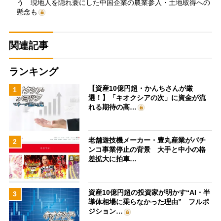
う 現地人を隠れ蓑にした中国企業の農業参入・土地取得への
懸念も
関連記事
ランキング
【資産10億円超・かんちさんが厳
1
選！】「キオクシアの次」に資金が流
れる期待の高…
老舗遊技機メーカー・豊丸産業がパチ
2
ンコ事業停止の背景 大手と中小の格
差拡大に拍車…
資産10億円超の投資家が明かす“AI・半
3
導体相場に乗らなかった理由” フルポ
ジション…