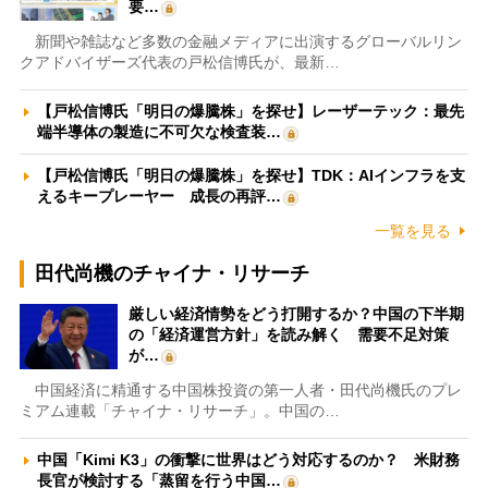
要…
新聞や雑誌など多数の金融メディアに出演するグローバルリン
クアドバイザーズ代表の戸松信博氏が、最新…
【戸松信博氏「明日の爆騰株」を探せ】レーザーテック：最先
端半導体の製造に不可欠な検査装…
【戸松信博氏「明日の爆騰株」を探せ】TDK：AIインフラを支
えるキープレーヤー 成長の再評…
一覧を見る
田代尚機のチャイナ・リサーチ
厳しい経済情勢をどう打開するか？中国の下半期
の「経済運営方針」を読み解く 需要不足対策
が…
中国経済に精通する中国株投資の第一人者・田代尚機氏のプレ
ミアム連載「チャイナ・リサーチ」。中国の…
中国「Kimi K3」の衝撃に世界はどう対応するのか？ 米財務
長官が検討する「蒸留を行う中国…