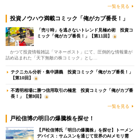
一覧を見る
投資ノウハウ満載コミック「俺がカブ番長！」
「売り時」を逃さないトレンド見極め術 投資コ
ミック「俺がカブ番長！」【第11回】
かつて投資情報雑誌「マネーポスト」にて、圧倒的な情報量が
詰め込まれた「天下無敵の株コミック」とし…
テクニカル分析・集中講義 投資コミック「俺がカブ番長！」
【第10回】
不透明相場に勝つ信用取引の極意 投資コミック「俺がカブ番
長！」【第9回】
一覧を見る
戸松信博の明日の爆騰株を探せ！
【戸松信博氏「明日の爆騰株」を探せ】トーメン
デバイス：サムスンを通じて世界のAIメモリ需