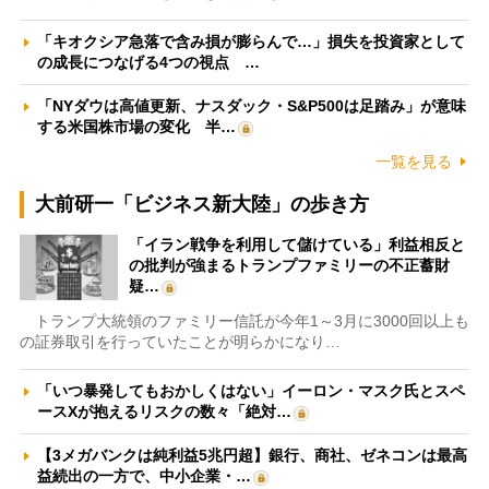
「キオクシア急落で含み損が膨らんで…」損失を投資家として
の成長につなげる4つの視点 …
「NYダウは高値更新、ナスダック・S&P500は足踏み」が意味
する米国株市場の変化 半…
一覧を見る
大前研一「ビジネス新大陸」の歩き方
「イラン戦争を利用して儲けている」利益相反と
の批判が強まるトランプファミリーの不正蓄財
疑…
トランプ大統領のファミリー信託が今年1～3月に3000回以上も
の証券取引を行っていたことが明らかになり…
「いつ暴発してもおかしくはない」イーロン・マスク氏とスペ
ースXが抱えるリスクの数々「絶対…
【3メガバンクは純利益5兆円超】銀行、商社、ゼネコンは最高
益続出の一方で、中小企業・…