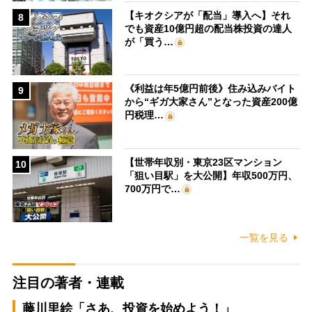
【キオクシアが「配当」導入へ】それ
8
でも資産10億円超の配当株投資の達人
が「買う…
《利益は年5億円前後》住み込みバイト
9
から“ギガ大家さん”となった資産200億
円税理…
【世帯年収別・東京23区マンション
10
「狙い目駅」を大公開】年収500万円、
700万円で…
一覧を見る
注目の著者・連載
藤川里絵「さあ、投資を始めよう！」