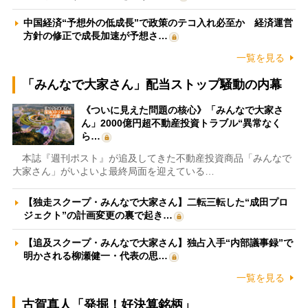
中国経済“予想外の低成長”で政策のテコ入れ必至か 経済運営
方針の修正で成長加速が予想さ…
一覧を見る
「みんなで大家さん」配当ストップ騒動の内幕
《ついに見えた問題の核心》「みんなで大家さ
ん」2000億円超不動産投資トラブル“異常なく
ら…
本誌『週刊ポスト』が追及してきた不動産投資商品「みんなで
大家さん」がいよいよ最終局面を迎えている…
【独走スクープ・みんなで大家さん】二転三転した“成田プロ
ジェクト”の計画変更の裏で起き…
【追及スクープ・みんなで大家さん】独占入手“内部議事録”で
明かされる柳瀬健一・代表の思…
一覧を見る
古賀真人「発掘！好決算銘柄」