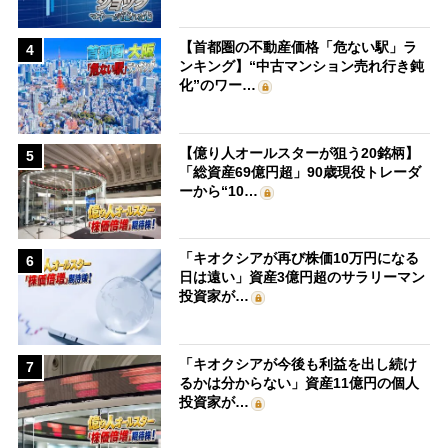
【首都圏の不動産価格「危ない駅」ラ
4
ンキング】“中古マンション売れ行き鈍
化”のワー…
【億り人オールスターが狙う20銘柄】
5
「総資産69億円超」90歳現役トレーダ
ーから“10…
「キオクシアが再び株価10万円になる
6
日は遠い」資産3億円超のサラリーマン
投資家が…
「キオクシアが今後も利益を出し続け
7
るかは分からない」資産11億円の個人
投資家が…