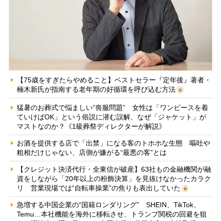
【75歳をすぎたらやめること】ベストセラー『定年後』著者・
楠木新氏が指南する老年期の好循環を呼び込む方法
猛暑のお葬式で悩ましい“喪服問題” 女性は「ワンピースを着
ていけばOK」という俗説に潜む誤解、なぜ「ジャケット」が
マストなのか？《1級葬祭ディレクターが解説》
お酒を提供する店で「出禁」になる客のトホホな生態 嘔吐や
粗相だけじゃない、店側が嫌がる“最悪の客”とは
【クレジット決済代行・全東信が破産】63社もの金融機関が融
資をしながら「20年以上の粉飾決算」を見抜けなかったカラク
リ 営業現場では“自転車操業”の焦りも表出していた
急増する中国企業の“国籍ロンダリング” SHEIN、TikTok、
Temu…本社機能を海外に移転させ、トランプ関税の回避を狙