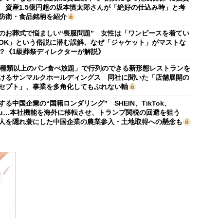
 資産1.5億円超の坂本慎太郎さんが「絶好の仕込み時」と考
防衛・食品銘柄を紹介
のお葬式で悩ましい“喪服問題” 女性は「ワンピースを着てい
OK」という俗説に潜む誤解、なぜ「ジャケット」がマストな
？《1級葬祭ディレクターが解説》
0種類以上のパン食べ放題」で行列のできる新形態レストランを
けるサンマルクホールディングス 同社に聞いた「店舗展開の
セプト」、事業を多角化してもぶれない軸
する中国企業の“国籍ロンダリング” SHEIN、TikTok、
mu…本社機能を海外に移転させ、トランプ関税の回避を狙う
人を隠れ蓑にした中国企業の農業参入・土地取得への懸念も