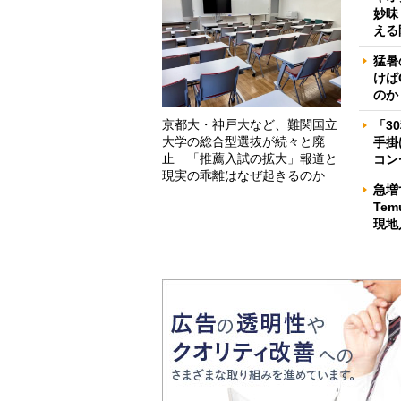
妙味
える
猛暑
けば
のか
京都大・神戸大など、難関国立
「3
大学の総合型選抜が続々と廃
手掛
止 「推薦入試の拡大」報道と
コン
現実の乖離はなぜ起きるのか
急増
Te
現地