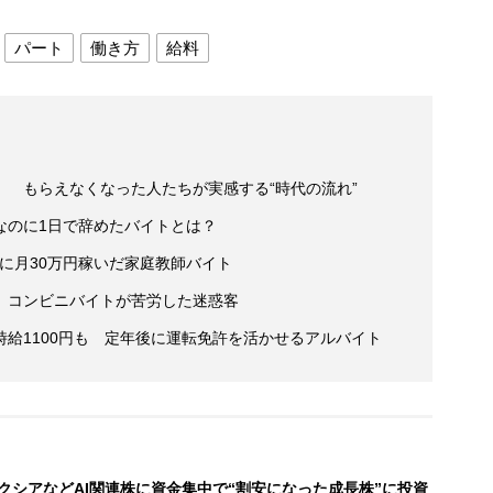
パート
働き方
給料
 もらえなくなった人たちが実感する“時代の流れ”
なのに1日で辞めたバイトとは？
代に月30万円稼いだ家庭教師バイト
 コンビニバイトが苦労した迷惑客
給1100円も 定年後に運転免許を活かせるアルバイト
クシアなどAI関連株に資金集中で“割安になった成長株”に投資