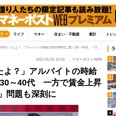
ア
ライフ
マネー
住まい・不動産
家計
トレ
「昔は750円だったよ？」アルバイトの時給1000円時代に驚く30～40代 一方で賃金上昇に伴い「年収の壁」問題も深刻に
ラ
1
2023.05.02 15:00
マネーポストWEB
ったよ？」アルバイトの時給
2
く30～40代 一方で賃金上昇
」問題も深刻に
3
4