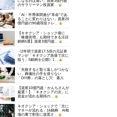
になる日は遠い」資産3億円超
のサラリーマン投資家…
「AI・半導体関連が“本命”であ
ることに変わりはない」資産20
億円超の90歳現役トレ…
【キオクシア・ショック後に
「株価倍増」も期待できる注目
銘柄5選】資産3億円超…
《2年弱で資産17.5倍の元証券
マンが「キオクシア急落で次に
狙う」5銘柄を公開》1…
「失敗すると取り返しがつかな
い」葬儀社の手を借りない
「DIY葬」の落とし穴 素人
に…
【資産10億円超・かんちさんが
厳選！】「キオクシアの次」に
資金が流れる期待の…
キオクシア・ショックで「次に
マネーが流れる」16銘柄 AI相
場の裏で割安に放置さ…