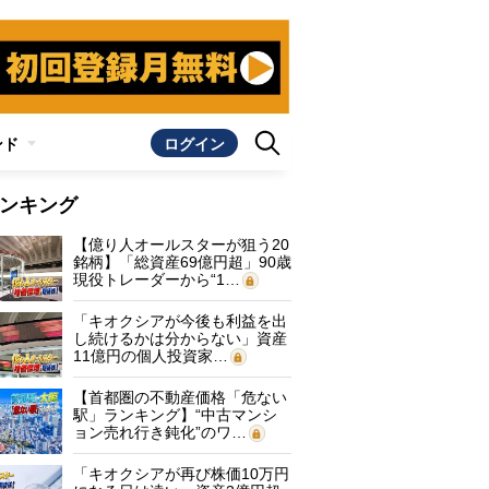
ンド
ログイン
ンキング
【億り人オールスターが狙う20
銘柄】「総資産69億円超」90歳
現役トレーダーから“1…
「キオクシアが今後も利益を出
し続けるかは分からない」資産
11億円の個人投資家…
【首都圏の不動産価格「危ない
駅」ランキング】“中古マンシ
ョン売れ行き鈍化”のワ…
「キオクシアが再び株価10万円