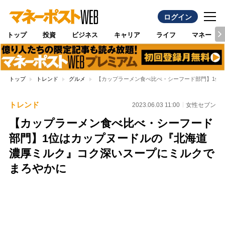
ログイン
トップ
投資
ビジネス
キャリア
ライフ
マネー
トップ
トレンド
グルメ
【カップラーメン食べ比べ・シーフード部門】1位
トレンド
2023.06.03 11:00
女性セブン
【カップラーメン食べ比べ・シーフード
部門】1位はカップヌードルの『北海道
濃厚ミルク』コク深いスープにミルクで
まろやかに
Loaded
:
96.26%
/
Unmute