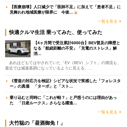
【医療崩壊】人口減少で「医師不足」に加えて「患者不足」に
見舞われ地域医療が限界に 今後…
一覧を見る
快適クルマ生活 乗ってみた、使ってみた
【4ヶ月間で受注累計6000台】BEV普及の障壁と
なる「航続距離の不安」「充電のストレス」解
消…
あれほどもてはやされていた「EV（BEV）シフト」の潮流も、
最近では減速基調になっているように見える。…
《雪道の対応力を検証》シビアな状況で実感した「フォレスタ
ー」の真価 「ターボ」と「スト…
乗り込むと同時に「これが軽？」と戸惑うのには理由があっ
た 「日産ルークス」さらなる躍進…
一覧を見る
大竹聡の「昼酒御免！」