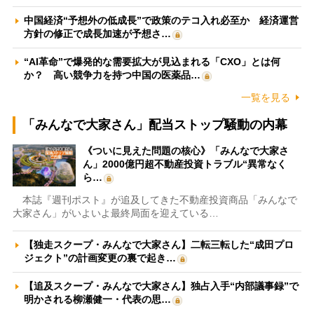
中国経済“予想外の低成長”で政策のテコ入れ必至か 経済運営
方針の修正で成長加速が予想さ…
“AI革命”で爆発的な需要拡大が見込まれる「CXO」とは何
か？ 高い競争力を持つ中国の医薬品…
一覧を見る
「みんなで大家さん」配当ストップ騒動の内幕
《ついに見えた問題の核心》「みんなで大家さ
ん」2000億円超不動産投資トラブル“異常なく
ら…
本誌『週刊ポスト』が追及してきた不動産投資商品「みんなで
大家さん」がいよいよ最終局面を迎えている…
【独走スクープ・みんなで大家さん】二転三転した“成田プロ
ジェクト”の計画変更の裏で起き…
【追及スクープ・みんなで大家さん】独占入手“内部議事録”で
明かされる柳瀬健一・代表の思…