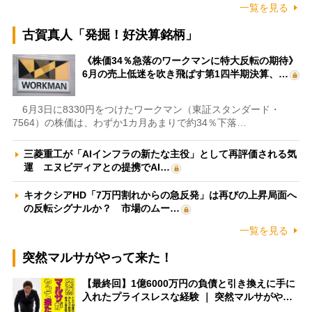
一覧を見る
古賀真人「発掘！好決算銘柄」
《株価34％急落のワークマンに特大反転の期待》
6月の売上低迷を吹き飛ばす第1四半期決算、…
6月3日に8330円をつけたワークマン（東証スタンダード・
7564）の株価は、わずか1カ月あまりで約34％下落…
三菱重工が「AIインフラの新たな主役」として再評価される気
運 エヌビディアとの提携でAI…
キオクシアHD「7万円割れからの急反発」は再びの上昇局面へ
の反転シグナルか？ 市場のムー…
一覧を見る
突然マルサがやって来た！
【最終回】1億6000万円の負債と引き換えに手に
入れたプライスレスな経験 ｜ 突然マルサがや…