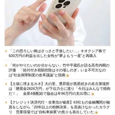
「この恐ろしい株はさっさと手放したい…」キオクシア株で
500万円の利益を出した女性が“夢よもう一度”と再購入
「何がやりたいのか分からない」竹中平蔵氏が語る高市内閣の
評価 「給付付き税額控除はその場しのぎ」いま不可欠なの
は“社会保障制度の改革議論”と指摘
【土俵に埋まるカネ】大の里、豊昇龍が黒星続きの名古屋場所
は「懸賞金2826万円」が下位力士に渡り「今日はみんなで焼肉
だ！」 金星4個配給で協会は年96万円の支出増に
【クレジット決済代行・全東信が破産】63社もの金融機関が融
資をしながら「20年以上の粉飾決算」を見抜けなかったカラク
リ 営業現場では“自転車操業”の焦りも表出していた