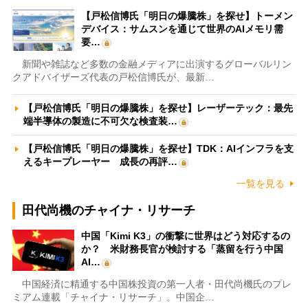
【戸松信博氏「明日の爆騰株」を探せ】トーメン
デバイス：サムスンを通じて世界のAIメモリ需
要…
新聞や雑誌など多数の金融メディアに出演するグローバルリン
クアドバイザーズ代表の戸松信博氏が、最新…
【戸松信博氏「明日の爆騰株」を探せ】レーザーテック：最先
端半導体の製造に不可欠な検査装…
【戸松信博氏「明日の爆騰株」を探せ】TDK：AIインフラを支
えるキープレーヤー 成長の再評…
一覧を見る
田代尚機のチャイナ・リサーチ
中国「Kimi K3」の衝撃に世界はどう対応するの
か？ 米財務長官が検討する「蒸留を行う中国
AI…
中国経済に精通する中国株投資の第一人者・田代尚機氏のプレ
ミアム連載「チャイナ・リサーチ」。中国企…