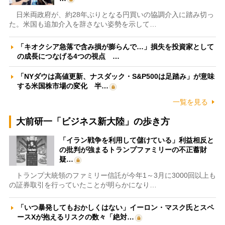
日米両政府が、約28年ぶりとなる円買いの協調介入に踏み切っ
た。米国も追加介入を辞さない姿勢を示して…
「キオクシア急落で含み損が膨らんで…」損失を投資家として
の成長につなげる4つの視点 …
「NYダウは高値更新、ナスダック・S&P500は足踏み」が意味
する米国株市場の変化 半…
一覧を見る
大前研一「ビジネス新大陸」の歩き方
「イラン戦争を利用して儲けている」利益相反と
の批判が強まるトランプファミリーの不正蓄財
疑…
トランプ大統領のファミリー信託が今年1～3月に3000回以上も
の証券取引を行っていたことが明らかになり…
「いつ暴発してもおかしくはない」イーロン・マスク氏とスペ
ースXが抱えるリスクの数々「絶対…