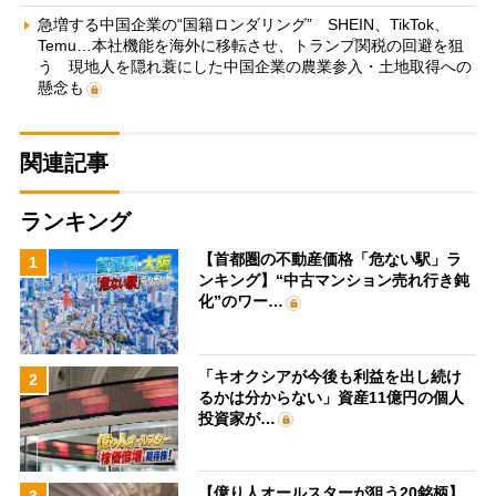
急増する中国企業の“国籍ロンダリング” SHEIN、TikTok、
Temu…本社機能を海外に移転させ、トランプ関税の回避を狙
う 現地人を隠れ蓑にした中国企業の農業参入・土地取得への
懸念も
関連記事
ランキング
【首都圏の不動産価格「危ない駅」ラ
1
ンキング】“中古マンション売れ行き鈍
化”のワー…
「キオクシアが今後も利益を出し続け
2
るかは分からない」資産11億円の個人
投資家が…
【億り人オールスターが狙う20銘柄】