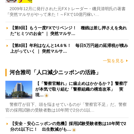
2009年12月に発行された元FXトレーダー・磯貝清明氏の著書
『突然マルサがやって来た！～FXで10億円稼い…
【第9回】もう一度FXでリベンジ！ 種銭は差し押さえを免れ
た”ヒミツのお金” ｜ 突然マルサ…
【第8回】年利はなんと14.6％！ 毎日5万円超の延滞税が積み
上がっていく ｜ 突然マルサ…
一覧を見る
河合雅司「人口減少ニッポンの活路」
【「警察官離れ」に歯止めはかかるか？】警察庁
が本気で取り組む「警察組織の構造改革」 実
現…
警察庁が目下、頭を悩ませているのが「警察官不足」だ。警察
官の採用試験の受験者数は10年間で2分の1以…
【安全・安心ニッポンの危機】採用試験受験者数は10年間で2
分の1以下に！ 出生数減がも…