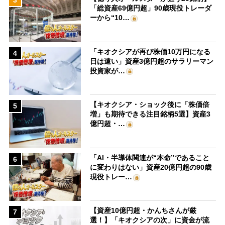
3
「総資産69億円超」90歳現役トレーダ
ーから“10…
「キオクシアが再び株価10万円になる
4
日は遠い」資産3億円超のサラリーマン
投資家が…
【キオクシア・ショック後に「株価倍
5
増」も期待できる注目銘柄5選】資産3
億円超・…
「AI・半導体関連が“本命”であること
6
に変わりはない」資産20億円超の90歳
現役トレー…
【資産10億円超・かんちさんが厳
7
選！】「キオクシアの次」に資金が流