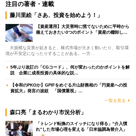
注目の著者・連載
藤川里絵「さあ、投資を始めよう！」
【資産運用】大災害時に慌てないために平時から
備えておきたい3つのポイント「資産の棚卸し…
大規模な災害が起きると、株式市場が大きく動いたり、取引環
境が不安定になったりすることがある。一方…
5年ぶり改訂の「CGコード」、何が変わったのかポイントを解
説 企業に成長投資の具体的な説…
【令和のPKOか】GPIFをめぐる片山財務相の「円資産への投
資拡大」発言の波紋 「国債重視」…
一覧を見る
森口亮「まるわかり市況分析」
「トレンド転換のスイッチになり得る」“介入慣
れ”した市場心理を変える「日米協調為替介入」
…