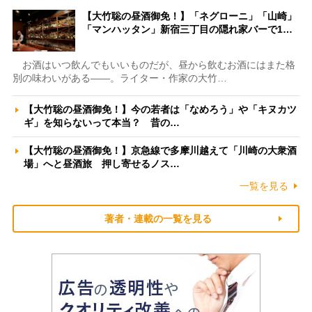
【大竹聡の昼酒御免！】「ネグローニ」「山崎」
「マンハッタン」新宿三丁目の隠れ家バーで1…
お酒はいつ飲んでもいいものだが、昼から飲むお酒にはまた格
別の味わいがある――。ライター・作家の大竹…
【大竹聡の昼酒御免！】今の若者は「なめろう」や「キヌカツ
ギ」を知らないって本当？ 昔の…
【大竹聡の昼酒御免！】京急線で多摩川越えて「川崎の大衆酒
場」へと昼酒旅 押し寄せるノス…
一覧を見る
著者・連載の一覧を見る