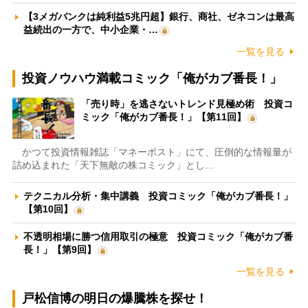
【3メガバンクは純利益5兆円超】銀行、商社、ゼネコンは最高
益続出の一方で、中小企業・…
一覧を見る
投資ノウハウ満載コミック「俺がカブ番長！」
「売り時」を逃さないトレンド見極め術 投資コ
ミック「俺がカブ番長！」【第11回】
かつて投資情報雑誌「マネーポスト」にて、圧倒的な情報量が
詰め込まれた「天下無敵の株コミック」とし…
テクニカル分析・集中講義 投資コミック「俺がカブ番長！」
【第10回】
不透明相場に勝つ信用取引の極意 投資コミック「俺がカブ番
長！」【第9回】
一覧を見る
戸松信博の明日の爆騰株を探せ！