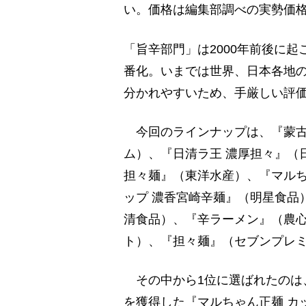
い。価格は編集部調べの実勢価格
「旨辛部門」は2000年前後に
番化。いまでは世界、日本各地
分かれやすいため、手厳しい評
今回のラインナップは、『蒙古
ム）、『日清ラ王 濃厚担々』（
担々麺』（東洋水産）、『マル
ップ 濃香宮崎辛麺』（明星食品
清食品）、『辛ラーメン』（農
ト）、『担々麺』（セブンプレミ
その中から1位に選ばれたのは、麺6
を獲得した『マルちゃん正麺 カ