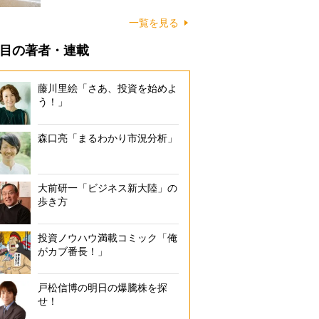
に…
一覧を見る
目の著者・連載
藤川里絵「さあ、投資を始めよ
う！」
森口亮「まるわかり市況分析」
大前研一「ビジネス新大陸」の
歩き方
投資ノウハウ満載コミック「俺
がカブ番長！」
戸松信博の明日の爆騰株を探
せ！