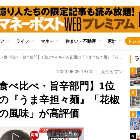
ア
ライフ
マネー
住まい・不動産
家計
トレ
【カップラーメン食べ比べ・旨辛部門】1位はマルちゃん正麺の『うま辛担々麺』「花椒の辛さと練りごまの風味」が高評価
ラ
1
2023.06.05 19:00
女性セブン
食べ比べ・旨辛部門】1位
2
の『うま辛担々麺』「花椒
の風味」が高評価
3
もっと見る
arrow_forward_ios
4