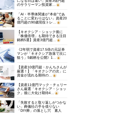
になる日は遠い」資産3億円超
のサラリーマン投資家…
「AI・半導体関連が“本命”であ
ることに変わりはない」資産20
億円超の90歳現役トレ…
【キオクシア・ショック後に
「株価倍増」も期待できる注目
銘柄5選】資産3億円超…
《2年弱で資産17.5倍の元証券
マンが「キオクシア急落で次に
狙う」5銘柄を公開》1…
【資産10億円超・かんちさんが
厳選！】「キオクシアの次」に
資金が流れる期待の…
【資産11億円マック・チェリー
さん厳選「キオクシア・ショッ
ク」後に大化け期待4…
「失敗すると取り返しがつかな
い」葬儀社の手を借りない
「DIY葬」の落とし穴 素人