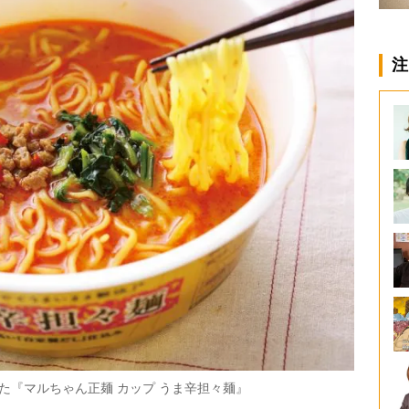
注
た『マルちゃん正麺 カップ うま辛担々麺』