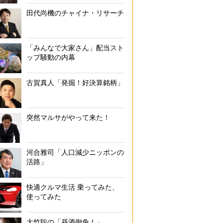
田代尚機のチャイナ・リサーチ
「みんなで大家さん」配当スト
ップ騒動の内幕
古賀真人「発掘！好決算銘柄」
突然マルサがやって来た！
河合雅司「人口減少ニッポンの
活路」
快適クルマ生活 乗ってみた、
使ってみた
大竹聡の「昼酒御免！」