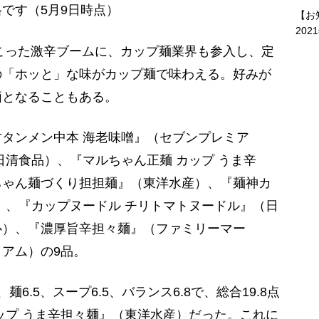
です（5月9日時点）
【お
202
起こった激辛ブームに、カップ麺業界も参入し、定
の「ホッと」な味がカップ麺で味わえる。好みが
価となることもある。
タンメン中本 海老味噌』（セブンプレミア
日清食品）、『マルちゃん正麺 カップ うま辛
ちゃん麺づくり担担麺』（東洋水産）、『麺神カ
）、『カップヌードル チリトマトヌードル』（日
心）、『濃厚旨辛担々麺』（ファミリーマー
アム）の9品。
.5、スープ6.5、バランス6.8で、総合19.8点
ップ うま辛担々麺』（東洋水産）だった。これに