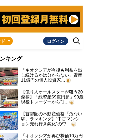
ンド
ログイン
ンキング
「キオクシアが今後も利益を出
し続けるかは分からない」資産
11億円の個人投資家…
【億り人オールスターが狙う20
銘柄】「総資産69億円超」90歳
現役トレーダーから“1…
【首都圏の不動産価格「危ない
駅」ランキング】“中古マンシ
ョン売れ行き鈍化”のワ…
「キオクシアが再び株価10万円