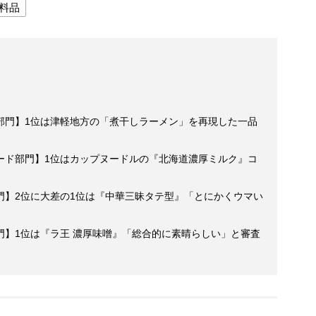
料品
部門】1位は津軽地方の「煮干しラーメン」を再現した一品
ード部門】1位はカップヌードルの『北海道濃厚ミルク』コ
門】2位に大差の1位は『中華三昧タテ型』「とにかくウマい
門】1位は『ラ王 濃厚味噌』「総合的に素晴らしい」と審査