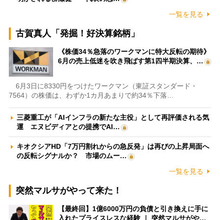
一覧を見る
古賀真人「発掘！好決算銘柄」
《株価34％急落のワークマンに特大反転の期待》
6月の売上低迷を吹き飛ばす第1四半期決算、…
6月3日に8330円をつけたワークマン（東証スタンダード・
7564）の株価は、わずか1カ月あまりで約34％下落…
三菱重工が「AIインフラの新たな主役」として再評価される気
運 エヌビディアとの提携でAI…
キオクシアHD「7万円割れからの急反発」は再びの上昇局面へ
の反転シグナルか？ 市場のムー…
一覧を見る
突然マルサがやって来た！
【最終回】1億6000万円の負債と引き換えに手に
入れたプライスレスな経験 ｜ 突然マルサがや…