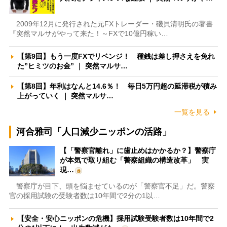
2009年12月に発行された元FXトレーダー・磯貝清明氏の著書
『突然マルサがやって来た！～FXで10億円稼い…
【第9回】もう一度FXでリベンジ！ 種銭は差し押さえを免れ
た”ヒミツのお金” ｜ 突然マルサ…
【第8回】年利はなんと14.6％！ 毎日5万円超の延滞税が積み
上がっていく ｜ 突然マルサ…
一覧を見る
河合雅司「人口減少ニッポンの活路」
【「警察官離れ」に歯止めはかかるか？】警察庁
が本気で取り組む「警察組織の構造改革」 実
現…
警察庁が目下、頭を悩ませているのが「警察官不足」だ。警察
官の採用試験の受験者数は10年間で2分の1以…
【安全・安心ニッポンの危機】採用試験受験者数は10年間で2