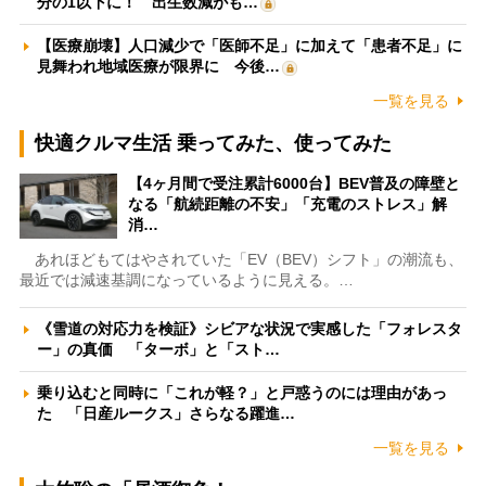
分の1以下に！ 出生数減がも…
【医療崩壊】人口減少で「医師不足」に加えて「患者不足」に
見舞われ地域医療が限界に 今後…
一覧を見る
快適クルマ生活 乗ってみた、使ってみた
【4ヶ月間で受注累計6000台】BEV普及の障壁と
なる「航続距離の不安」「充電のストレス」解
消…
あれほどもてはやされていた「EV（BEV）シフト」の潮流も、
最近では減速基調になっているように見える。…
《雪道の対応力を検証》シビアな状況で実感した「フォレスタ
ー」の真価 「ターボ」と「スト…
乗り込むと同時に「これが軽？」と戸惑うのには理由があっ
た 「日産ルークス」さらなる躍進…
一覧を見る