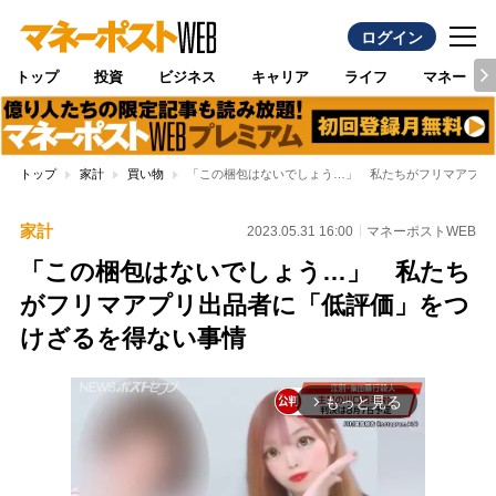
ログイン
トップ
投資
ビジネス
キャリア
ライフ
マネー
トップ
家計
買い物
「この梱包はないでしょう…」 私たちがフリマアプリ
家計
2023.05.31 16:00
マネーポストWEB
「この梱包はないでしょう…」 私たち
がフリマアプリ出品者に「低評価」をつ
けざるを得ない事情
もっと見る
arrow_forward_ios