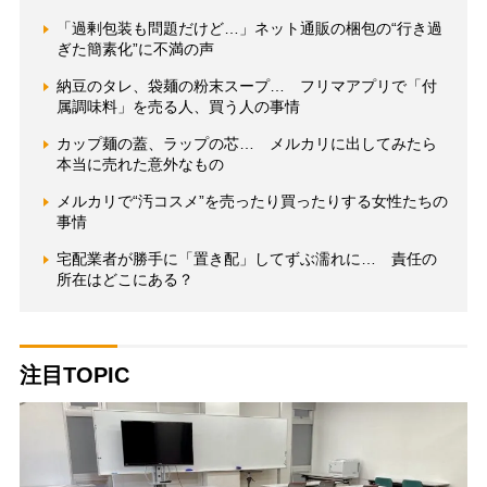
「過剰包装も問題だけど…」ネット通販の梱包の“行き過
ぎた簡素化”に不満の声
納豆のタレ、袋麺の粉末スープ… フリマアプリで「付
属調味料」を売る人、買う人の事情
カップ麺の蓋、ラップの芯… メルカリに出してみたら
本当に売れた意外なもの
メルカリで“汚コスメ”を売ったり買ったりする女性たちの
事情
宅配業者が勝手に「置き配」してずぶ濡れに… 責任の
所在はどこにある？
注目TOPIC