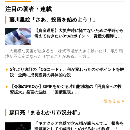
注目の著者・連載
藤川里絵「さあ、投資を始めよう！」
【資産運用】大災害時に慌てないために平時から
備えておきたい3つのポイント「資産の棚卸し…
大規模な災害が起きると、株式市場が大きく動いたり、取引環
境が不安定になったりすることがある。一方…
5年ぶり改訂の「CGコード」、何が変わったのかポイントを解
説 企業に成長投資の具体的な説…
【令和のPKOか】GPIFをめぐる片山財務相の「円資産への投
資拡大」発言の波紋 「国債重視」…
一覧を見る
森口亮「まるわかり市況分析」
「キオクシア急落で含み損が膨らんで…」損失を
投資家としての成長につなげる4つの視点 「…