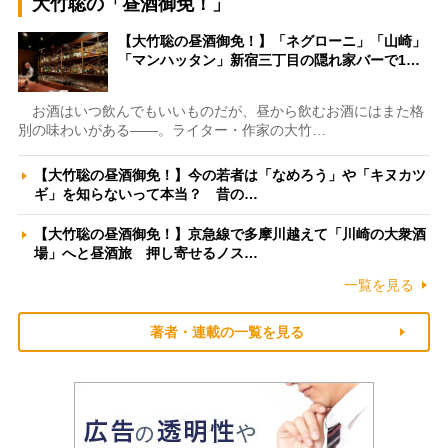
大竹聡の「昼酒御免！」
【大竹聡の昼酒御免！】「ネグローニ」「山崎」
「マンハッタン」新宿三丁目の隠れ家バーで1…
お酒はいつ飲んでもいいものだが、昼から飲むお酒にはまた格
別の味わいがある――。ライター・作家の大竹…
【大竹聡の昼酒御免！】今の若者は「なめろう」や「キヌカツ
ギ」を知らないって本当？ 昔の…
【大竹聡の昼酒御免！】京急線で多摩川越えて「川崎の大衆酒
場」へと昼酒旅 押し寄せるノス…
一覧を見る
著者・連載の一覧を見る