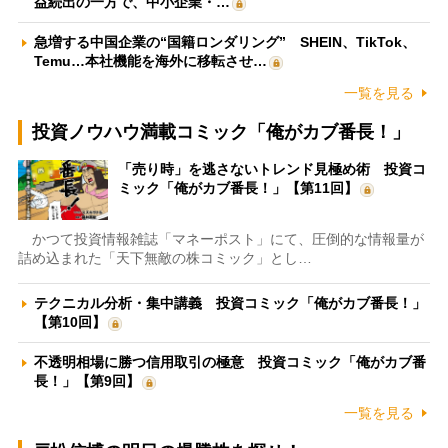
益続出の一方で、中小企業・…
急増する中国企業の“国籍ロンダリング” SHEIN、TikTok、
Temu…本社機能を海外に移転させ…
一覧を見る
投資ノウハウ満載コミック「俺がカブ番長！」
「売り時」を逃さないトレンド見極め術 投資コ
ミック「俺がカブ番長！」【第11回】
かつて投資情報雑誌「マネーポスト」にて、圧倒的な情報量が
詰め込まれた「天下無敵の株コミック」とし…
テクニカル分析・集中講義 投資コミック「俺がカブ番長！」
【第10回】
不透明相場に勝つ信用取引の極意 投資コミック「俺がカブ番
長！」【第9回】
一覧を見る