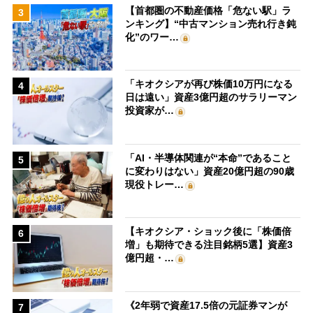
【首都圏の不動産価格「危ない駅」ラ
3
ンキング】“中古マンション売れ行き鈍
化”のワー…
「キオクシアが再び株価10万円になる
4
日は遠い」資産3億円超のサラリーマン
投資家が…
「AI・半導体関連が“本命”であること
5
に変わりはない」資産20億円超の90歳
現役トレー…
【キオクシア・ショック後に「株価倍
6
増」も期待できる注目銘柄5選】資産3
億円超・…
《2年弱で資産17.5倍の元証券マンが
7