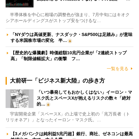
半導体株を中心に相場の調整色が強まり、7月中旬にはキオク
シアホールディングスがストップ安をつけるな…
「NYダウは高値更新、ナスダック・S&P500は足踏み」が意味
する米国株市場の変化 半…
【歴史的な爆騰劇】時価総額10兆円企業が「2連続ストップ
高」「制限値幅拡大」の衝撃 フ…
一覧を見る
大前研一「ビジネス新大陸」の歩き方
「いつ暴発してもおかしくはない」イーロン・マ
スク氏とスペースXが抱えるリスクの数々「絶対
的…
宇宙開発企業「スペースX」の上場で史上初の「兆万長者（ト
リリオネア）」となったイーロン・マスク氏。…
【3メガバンクは純利益5兆円超】銀行、商社、ゼネコンは最高