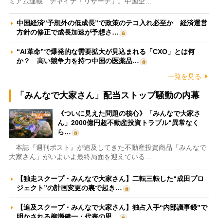
ミアム連載「チャイナ・リサーチ」。中国企…
中国経済“予想外の低成長”で政策のテコ入れ必至か 経済運営
方針の修正で成長加速が予想さ…
“AI革命”で爆発的な需要拡大が見込まれる「CXO」とは何
か？ 高い競争力を持つ中国の医薬品…
一覧を見る
「みんなで大家さん」配当ストップ騒動の内幕
《ついに見えた問題の核心》「みんなで大家さ
ん」2000億円超不動産投資トラブル“異常なく
ら…
本誌『週刊ポスト』が追及してきた不動産投資商品「みんなで
大家さん」がいよいよ最終局面を迎えている…
【独走スクープ・みんなで大家さん】二転三転した“成田プロ
ジェクト”の計画変更の裏で起き…
【追及スクープ・みんなで大家さん】独占入手“内部議事録”で
明かされる柳瀬健一・代表の思…