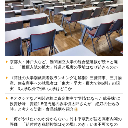
京都大・神戸大など、難関国立大学の総合型選抜が続々と廃
止 「推薦入試の拡大」報道と現実の乖離はなぜ起きるのか
《商社の大学別就職者数ランキングを解剖》三菱商事、三井物
産、住友商事への就職者は「東大・早大・慶大で約6割」の現
実 3大学以外で強い大学はどこか
キオクシアなどAI関連株に資金集中で“割安になった成長株”に
投資妙味 資産1.5億円超の坂本慎太郎さんが「絶好の仕込み
時」と考える防衛・食品銘柄を紹介
「何がやりたいのか分からない」竹中平蔵氏が語る高市内閣の
評価 「給付付き税額控除はその場しのぎ」いま不可欠なの