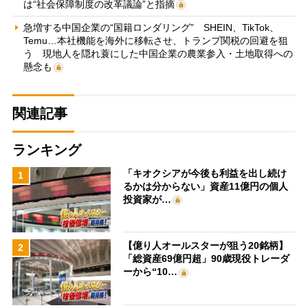
は“社会保障制度の改革議論”と指摘
急増する中国企業の“国籍ロンダリング” SHEIN、TikTok、
Temu…本社機能を海外に移転させ、トランプ関税の回避を狙
う 現地人を隠れ蓑にした中国企業の農業参入・土地取得への
懸念も
関連記事
ランキング
「キオクシアが今後も利益を出し続け
1
るかは分からない」資産11億円の個人
投資家が…
【億り人オールスターが狙う20銘柄】
2
「総資産69億円超」90歳現役トレーダ
ーから“10…