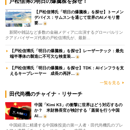
戸松信博の明日の爆騰株を探せ！
【戸松信博氏「明日の爆騰株」を探せ】トーメン
デバイス：サムスンを通じて世界のAIメモリ需
要…
新聞や雑誌など多数の金融メディアに出演するグローバルリン
クアドバイザーズ代表の戸松信博氏が、最新…
【戸松信博氏「明日の爆騰株」を探せ】レーザーテック：最先
端半導体の製造に不可欠な検査装…
【戸松信博氏「明日の爆騰株」を探せ】TDK：AIインフラを支
えるキープレーヤー 成長の再評…
一覧を見る
田代尚機のチャイナ・リサーチ
中国「Kimi K3」の衝撃に世界はどう対応するの
か？ 米財務長官が検討する「蒸留を行う中国
AI…
中国経済に精通する中国株投資の第一人者・田代尚機氏のプレ