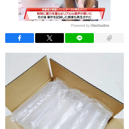
Powered by 
GliaStudios
Mute