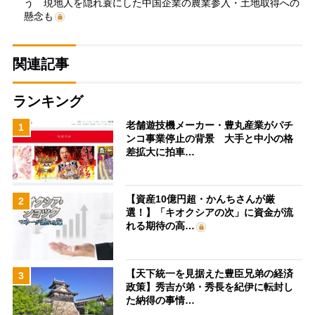
う 現地人を隠れ蓑にした中国企業の農業参入・土地取得への
懸念も
関連記事
ランキング
老舗遊技機メーカー・豊丸産業がパチ
1
ンコ事業停止の背景 大手と中小の格
差拡大に拍車…
【資産10億円超・かんちさんが厳
2
選！】「キオクシアの次」に資金が流
れる期待の高…
【天下統一を見据えた豊臣兄弟の経済
3
政策】秀吉が弟・秀長を紀伊に転封し
た納得の事情…