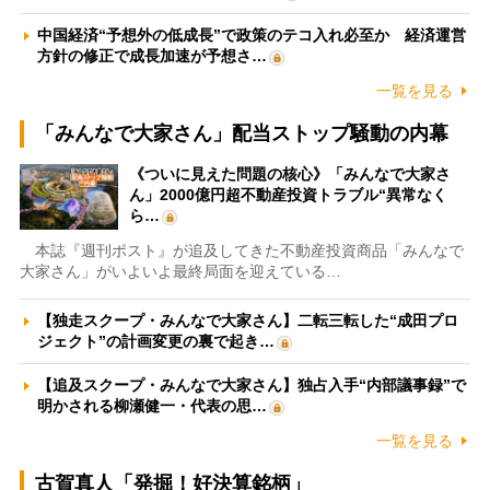
中国経済“予想外の低成長”で政策のテコ入れ必至か 経済運営
方針の修正で成長加速が予想さ…
一覧を見る
「みんなで大家さん」配当ストップ騒動の内幕
《ついに見えた問題の核心》「みんなで大家さ
ん」2000億円超不動産投資トラブル“異常なく
ら…
本誌『週刊ポスト』が追及してきた不動産投資商品「みんなで
大家さん」がいよいよ最終局面を迎えている…
【独走スクープ・みんなで大家さん】二転三転した“成田プロ
ジェクト”の計画変更の裏で起き…
【追及スクープ・みんなで大家さん】独占入手“内部議事録”で
明かされる柳瀬健一・代表の思…
一覧を見る
古賀真人「発掘！好決算銘柄」