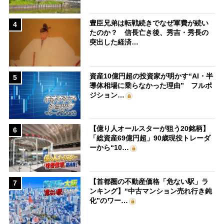
豊臣兄弟は転戦続きでなぜ軍費が続い
4
たのか？ 信長亡き後、秀吉・秀長の
突出した経済…
資産10億円超の投資家が明かす“AI・半
5
導体相場に乗らなかった理由” フルポ
ジション…
【億り人オールスターが狙う20銘柄】
6
「総資産69億円超」90歳現役トレーダ
ーから“10…
【首都圏の不動産価格「危ない駅」ラ
7
ンキング】“中古マンション売れ行き鈍
化”のワー…