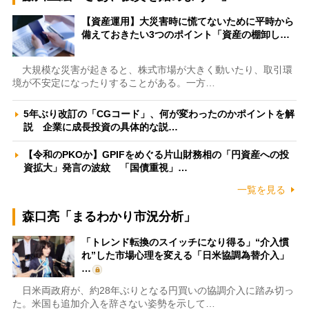
【資産運用】大災害時に慌てないために平時から
備えておきたい3つのポイント「資産の棚卸し…
大規模な災害が起きると、株式市場が大きく動いたり、取引環
境が不安定になったりすることがある。一方…
5年ぶり改訂の「CGコード」、何が変わったのかポイントを解
説 企業に成長投資の具体的な説…
【令和のPKOか】GPIFをめぐる片山財務相の「円資産への投
資拡大」発言の波紋 「国債重視」…
一覧を見る
森口亮「まるわかり市況分析」
「トレンド転換のスイッチになり得る」“介入慣
れ”した市場心理を変える「日米協調為替介入」
…
日米両政府が、約28年ぶりとなる円買いの協調介入に踏み切っ
た。米国も追加介入を辞さない姿勢を示して…