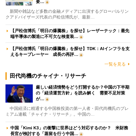
要…
新聞や雑誌など多数の金融メディアに出演するグローバルリン
クアドバイザーズ代表の戸松信博氏が、最新…
【戸松信博氏「明日の爆騰株」を探せ】レーザーテック：最先
端半導体の製造に不可欠な検査装…
【戸松信博氏「明日の爆騰株」を探せ】TDK：AIインフラを支
えるキープレーヤー 成長の再評…
一覧を見る
田代尚機のチャイナ・リサーチ
厳しい経済情勢をどう打開するか？中国の下半期
の「経済運営方針」を読み解く 需要不足対策
が…
中国経済に精通する中国株投資の第一人者・田代尚機氏のプレ
ミアム連載「チャイナ・リサーチ」。中国の…
中国「Kimi K3」の衝撃に世界はどう対応するのか？ 米財務
長官が検討する「蒸留を行う中国…