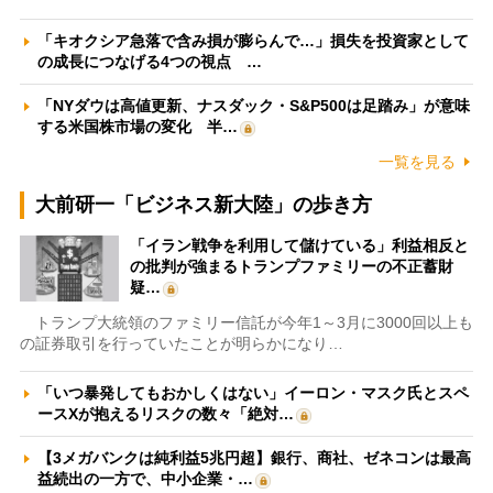
「キオクシア急落で含み損が膨らんで…」損失を投資家として
の成長につなげる4つの視点 …
「NYダウは高値更新、ナスダック・S&P500は足踏み」が意味
する米国株市場の変化 半…
一覧を見る
大前研一「ビジネス新大陸」の歩き方
「イラン戦争を利用して儲けている」利益相反と
の批判が強まるトランプファミリーの不正蓄財
疑…
トランプ大統領のファミリー信託が今年1～3月に3000回以上も
の証券取引を行っていたことが明らかになり…
「いつ暴発してもおかしくはない」イーロン・マスク氏とスペ
ースXが抱えるリスクの数々「絶対…
【3メガバンクは純利益5兆円超】銀行、商社、ゼネコンは最高
益続出の一方で、中小企業・…