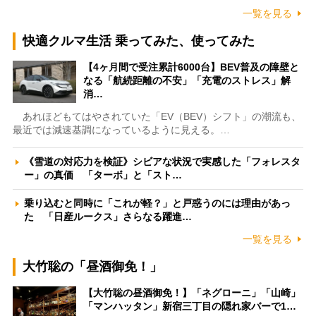
一覧を見る
快適クルマ生活 乗ってみた、使ってみた
【4ヶ月間で受注累計6000台】BEV普及の障壁と
なる「航続距離の不安」「充電のストレス」解
消…
あれほどもてはやされていた「EV（BEV）シフト」の潮流も、
最近では減速基調になっているように見える。…
《雪道の対応力を検証》シビアな状況で実感した「フォレスタ
ー」の真価 「ターボ」と「スト…
乗り込むと同時に「これが軽？」と戸惑うのには理由があっ
た 「日産ルークス」さらなる躍進…
一覧を見る
大竹聡の「昼酒御免！」
【大竹聡の昼酒御免！】「ネグローニ」「山崎」
「マンハッタン」新宿三丁目の隠れ家バーで1…