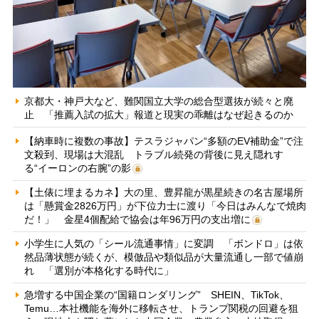
京都大・神戸大など、難関国立大学の総合型選抜が続々と廃
止 「推薦入試の拡大」報道と現実の乖離はなぜ起きるのか
【納車時に複数の事故】テスラジャパン“多額のEV補助金”で注
文殺到、現場は大混乱 トラブル続発の背後に見え隠れす
る“イーロンの右腕”の影
【土俵に埋まるカネ】大の里、豊昇龍が黒星続きの名古屋場所
は「懸賞金2826万円」が下位力士に渡り「今日はみんなで焼肉
だ！」 金星4個配給で協会は年96万円の支出増に
小学生に人気の「シール流通事情」に変調 「ボンドロ」は依
然品薄状態が続くが、模倣品や類似品が大量流通し一部で値崩
れ 「選別が本格化する時代に」
急増する中国企業の“国籍ロンダリング” SHEIN、TikTok、
Temu…本社機能を海外に移転させ、トランプ関税の回避を狙