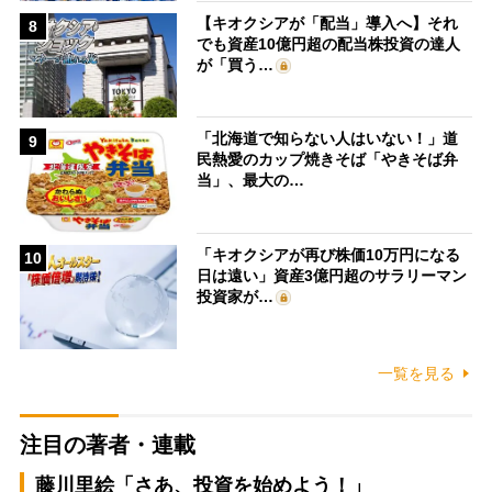
【キオクシアが「配当」導入へ】それ
8
でも資産10億円超の配当株投資の達人
が「買う…
「北海道で知らない人はいない！」道
9
民熱愛のカップ焼きそば「やきそば弁
当」、最大の…
「キオクシアが再び株価10万円になる
10
日は遠い」資産3億円超のサラリーマン
投資家が…
一覧を見る
注目の著者・連載
藤川里絵「さあ、投資を始めよう！」