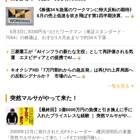
《株価34％急落のワークマンに特大反転の期待》
6月の売上低迷を吹き飛ばす第1四半期決算、…
6月3日に8330円をつけたワークマン（東証スタンダード・
7564）の株価は、わずか1カ月あまりで約34％下落…
三菱重工が「AIインフラの新たな主役」として再評価される気
運 エヌビディアとの提携でAI…
キオクシアHD「7万円割れからの急反発」は再びの上昇局面へ
の反転シグナルか？ 市場のムー…
一覧を見る
突然マルサがやって来た！
【最終回】1億6000万円の負債と引き換えに手に
入れたプライスレスな経験 ｜ 突然マルサがや…
2009年12月に発行された元FXトレーダー・磯貝清明氏の著書
『突然マルサがやって来た！～FXで10億円稼い…