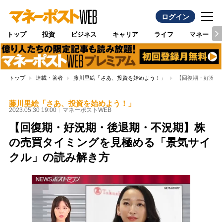
ログイン
トップ
投資
ビジネス
キャリア
ライフ
マネー
トップ
連載・著者
藤川里絵「さあ、投資を始めよう！」
【回復期・好況期
藤川里絵「さあ、投資を始めよう！」
2023.05.30 19:00
マネーポストWEB
【回復期・好況期・後退期・不況期】株
の売買タイミングを見極める「景気サイ
クル」の読み解き方