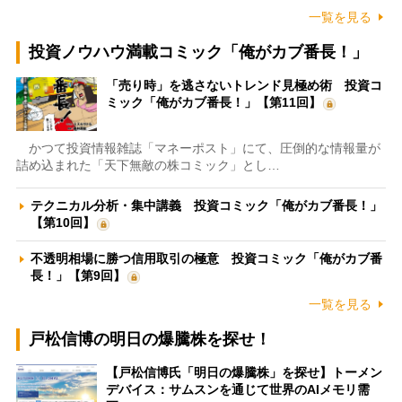
一覧を見る
投資ノウハウ満載コミック「俺がカブ番長！」
「売り時」を逃さないトレンド見極め術 投資コ
ミック「俺がカブ番長！」【第11回】
かつて投資情報雑誌「マネーポスト」にて、圧倒的な情報量が
詰め込まれた「天下無敵の株コミック」とし…
テクニカル分析・集中講義 投資コミック「俺がカブ番長！」
【第10回】
不透明相場に勝つ信用取引の極意 投資コミック「俺がカブ番
長！」【第9回】
一覧を見る
戸松信博の明日の爆騰株を探せ！
【戸松信博氏「明日の爆騰株」を探せ】トーメン
デバイス：サムスンを通じて世界のAIメモリ需