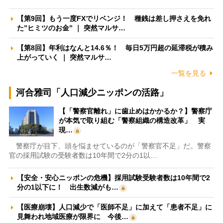
【第9回】もう一度FXでリベンジ！ 種銭は差し押さえを免れ
た”ヒミツのお金” ｜ 突然マルサ…
【第8回】年利はなんと14.6％！ 毎日5万円超の延滞税が積み
上がっていく ｜ 突然マルサ…
一覧を見る
河合雅司「人口減少ニッポンの活路」
【「警察官離れ」に歯止めはかかるか？】警察庁
が本気で取り組む「警察組織の構造改革」 実
現…
警察庁が目下、頭を悩ませているのが「警察官不足」だ。警察
官の採用試験の受験者数は10年間で2分の1以…
【安全・安心ニッポンの危機】採用試験受験者数は10年間で2
分の1以下に！ 出生数減がも…
【医療崩壊】人口減少で「医師不足」に加えて「患者不足」に
見舞われ地域医療が限界に 今後…