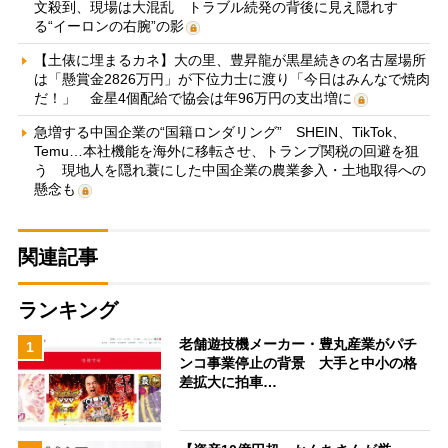
文殺到、現場は大混乱 トラブル続発の背後に見え隠れす
る“イーロンの右腕”の影
【土俵に埋まるカネ】大の里、豊昇龍が黒星続きの名古屋場所
は「懸賞金2826万円」が下位力士に渡り「今日はみんなで焼肉
だ！」 金星4個配給で協会は年96万円の支出増に
急増する中国企業の“国籍ロンダリング” SHEIN、TikTok、
Temu…本社機能を海外に移転させ、トランプ関税の回避を狙
う 現地人を隠れ蓑にした中国企業の農業参入・土地取得への
懸念も
関連記事
ランキング
老舗遊技機メーカー・豊丸産業がパチ
1
ンコ事業停止の背景 大手と中小の格
差拡大に拍車…