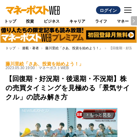
ログイン
トップ
投資
ビジネス
キャリア
ライフ
マネー
トップ
連載・著者
藤川里絵「さあ、投資を始めよう！」
【回復期・好況期
藤川里絵「さあ、投資を始めよう！」
2023.05.30 19:00
マネーポストWEB
【回復期・好況期・後退期・不況期】株
の売買タイミングを見極める「景気サイ
クル」の読み解き方
もっと見る
arrow_forward_ios