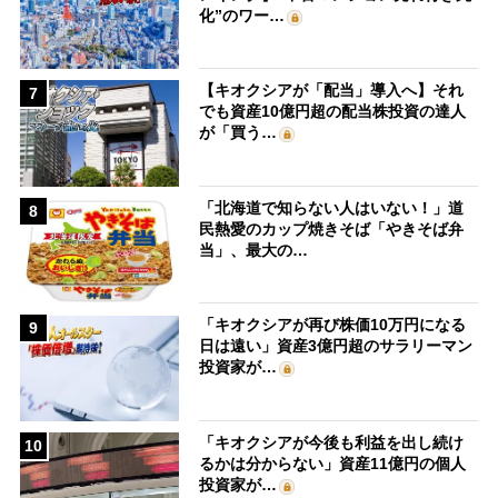
化”のワー…
【キオクシアが「配当」導入へ】それ
7
でも資産10億円超の配当株投資の達人
が「買う…
「北海道で知らない人はいない！」道
8
民熱愛のカップ焼きそば「やきそば弁
当」、最大の…
「キオクシアが再び株価10万円になる
9
日は遠い」資産3億円超のサラリーマン
投資家が…
「キオクシアが今後も利益を出し続け
10
るかは分からない」資産11億円の個人
投資家が…