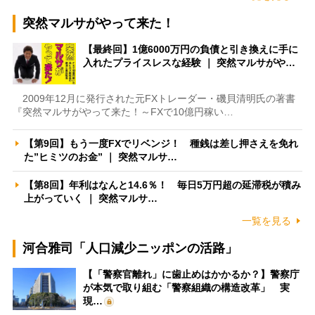
突然マルサがやって来た！
【最終回】1億6000万円の負債と引き換えに手に
入れたプライスレスな経験 ｜ 突然マルサがや…
2009年12月に発行された元FXトレーダー・磯貝清明氏の著書
『突然マルサがやって来た！～FXで10億円稼い…
【第9回】もう一度FXでリベンジ！ 種銭は差し押さえを免れ
た”ヒミツのお金” ｜ 突然マルサ…
【第8回】年利はなんと14.6％！ 毎日5万円超の延滞税が積み
上がっていく ｜ 突然マルサ…
一覧を見る
河合雅司「人口減少ニッポンの活路」
【「警察官離れ」に歯止めはかかるか？】警察庁
が本気で取り組む「警察組織の構造改革」 実
現…