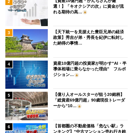
【資産10億円超・かんちさんが厳
2
選！】「キオクシアの次」に資金が流
れる期待の高…
【天下統一を見据えた豊臣兄弟の経済
3
政策】秀吉が弟・秀長を紀伊に転封し
た納得の事情…
資産10億円超の投資家が明かす“AI・半
4
導体相場に乗らなかった理由” フルポ
ジション…
【億り人オールスターが狙う20銘柄】
5
「総資産69億円超」90歳現役トレーダ
ーから“10…
【首都圏の不動産価格「危ない駅」ラ
6
ンキング】“中古マンション売れ行き鈍