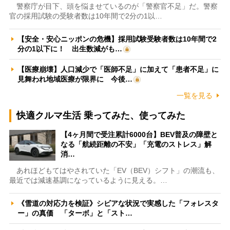
警察庁が目下、頭を悩ませているのが「警察官不足」だ。警察
官の採用試験の受験者数は10年間で2分の1以…
【安全・安心ニッポンの危機】採用試験受験者数は10年間で2
分の1以下に！ 出生数減がも…
【医療崩壊】人口減少で「医師不足」に加えて「患者不足」に
見舞われ地域医療が限界に 今後…
一覧を見る
快適クルマ生活 乗ってみた、使ってみた
【4ヶ月間で受注累計6000台】BEV普及の障壁と
なる「航続距離の不安」「充電のストレス」解
消…
あれほどもてはやされていた「EV（BEV）シフト」の潮流も、
最近では減速基調になっているように見える。…
《雪道の対応力を検証》シビアな状況で実感した「フォレスタ
ー」の真価 「ターボ」と「スト…