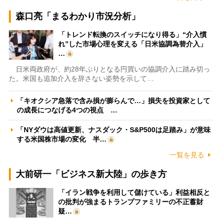
森口亮「まるわかり市況分析」
「トレンド転換のスイッチになり得る」“介入慣
れ”した市場心理を変える「日米協調為替介入」
…
日米両政府が、約28年ぶりとなる円買いの協調介入に踏み切っ
た。米国も追加介入を辞さない姿勢を示して…
「キオクシア急落で含み損が膨らんで…」損失を投資家として
の成長につなげる4つの視点 …
「NYダウは高値更新、ナスダック・S&P500は足踏み」が意味
する米国株市場の変化 半…
一覧を見る
大前研一「ビジネス新大陸」の歩き方
「イラン戦争を利用して儲けている」利益相反と
の批判が強まるトランプファミリーの不正蓄財
疑…