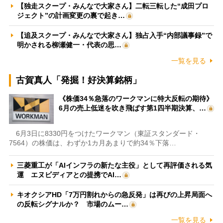
【独走スクープ・みんなで大家さん】二転三転した“成田プロ
ジェクト”の計画変更の裏で起き…
【追及スクープ・みんなで大家さん】独占入手“内部議事録”で
明かされる柳瀬健一・代表の思…
一覧を見る
古賀真人「発掘！好決算銘柄」
《株価34％急落のワークマンに特大反転の期待》
6月の売上低迷を吹き飛ばす第1四半期決算、…
6月3日に8330円をつけたワークマン（東証スタンダード・
7564）の株価は、わずか1カ月あまりで約34％下落…
三菱重工が「AIインフラの新たな主役」として再評価される気
運 エヌビディアとの提携でAI…
キオクシアHD「7万円割れからの急反発」は再びの上昇局面へ
の反転シグナルか？ 市場のムー…
一覧を見る