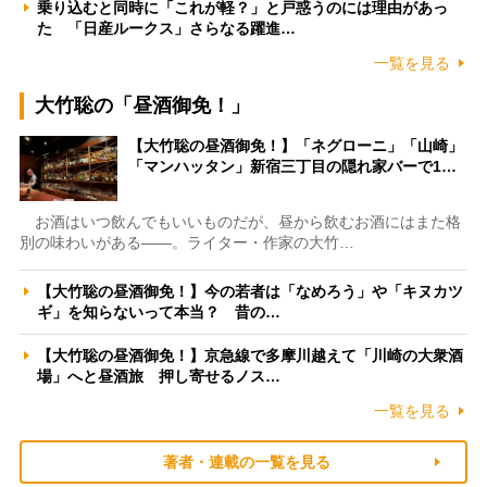
乗り込むと同時に「これが軽？」と戸惑うのには理由があっ
た 「日産ルークス」さらなる躍進…
一覧を見る
大竹聡の「昼酒御免！」
【大竹聡の昼酒御免！】「ネグローニ」「山崎」
「マンハッタン」新宿三丁目の隠れ家バーで1…
お酒はいつ飲んでもいいものだが、昼から飲むお酒にはまた格
別の味わいがある――。ライター・作家の大竹…
【大竹聡の昼酒御免！】今の若者は「なめろう」や「キヌカツ
ギ」を知らないって本当？ 昔の…
【大竹聡の昼酒御免！】京急線で多摩川越えて「川崎の大衆酒
場」へと昼酒旅 押し寄せるノス…
一覧を見る
著者・連載の一覧を見る