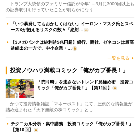
トランプ大統領のファミリー信託が今年1～3月に3000回以上も
の証券取引を行っていたことが明らかになり…
「いつ暴発してもおかしくはない」イーロン・マスク氏とスペ
ースXが抱えるリスクの数々「絶対…
【3メガバンクは純利益5兆円超】銀行、商社、ゼネコンは最高
益続出の一方で、中小企業・…
一覧を見る
投資ノウハウ満載コミック「俺がカブ番長！」
「売り時」を逃さないトレンド見極め術 投資コ
ミック「俺がカブ番長！」【第11回】
かつて投資情報雑誌「マネーポスト」にて、圧倒的な情報量が
詰め込まれた「天下無敵の株コミック」とし…
テクニカル分析・集中講義 投資コミック「俺がカブ番長！」
【第10回】