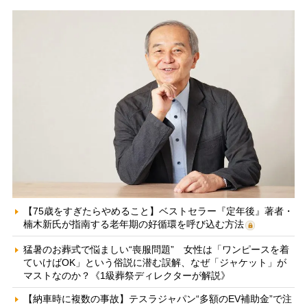
【75歳をすぎたらやめること】ベストセラー『定年後』著者・
楠木新氏が指南する老年期の好循環を呼び込む方法
猛暑のお葬式で悩ましい“喪服問題” 女性は「ワンピースを着
ていけばOK」という俗説に潜む誤解、なぜ「ジャケット」が
マストなのか？《1級葬祭ディレクターが解説》
【納車時に複数の事故】テスラジャパン“多額のEV補助金”で注