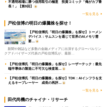
不透明相場に勝つ信用取引の極意 投資コミック「俺がカブ番
長！」【第9回】
一覧を見る
戸松信博の明日の爆騰株を探せ！
【戸松信博氏「明日の爆騰株」を探せ】トーメン
デバイス：サムスンを通じて世界のAIメモリ需
要…
新聞や雑誌など多数の金融メディアに出演するグローバルリン
クアドバイザーズ代表の戸松信博氏が、最新…
【戸松信博氏「明日の爆騰株」を探せ】レーザーテック：最先
端半導体の製造に不可欠な検査装…
【戸松信博氏「明日の爆騰株」を探せ】TDK：AIインフラを支
えるキープレーヤー 成長の再評…
一覧を見る
田代尚機のチャイナ・リサーチ