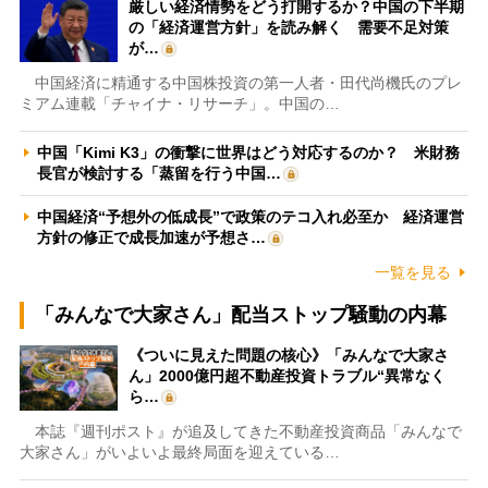
厳しい経済情勢をどう打開するか？中国の下半期
の「経済運営方針」を読み解く 需要不足対策
が…
中国経済に精通する中国株投資の第一人者・田代尚機氏のプレ
ミアム連載「チャイナ・リサーチ」。中国の…
中国「Kimi K3」の衝撃に世界はどう対応するのか？ 米財務
長官が検討する「蒸留を行う中国…
中国経済“予想外の低成長”で政策のテコ入れ必至か 経済運営
方針の修正で成長加速が予想さ…
一覧を見る
「みんなで大家さん」配当ストップ騒動の内幕
《ついに見えた問題の核心》「みんなで大家さ
ん」2000億円超不動産投資トラブル“異常なく
ら…
本誌『週刊ポスト』が追及してきた不動産投資商品「みんなで
大家さん」がいよいよ最終局面を迎えている…