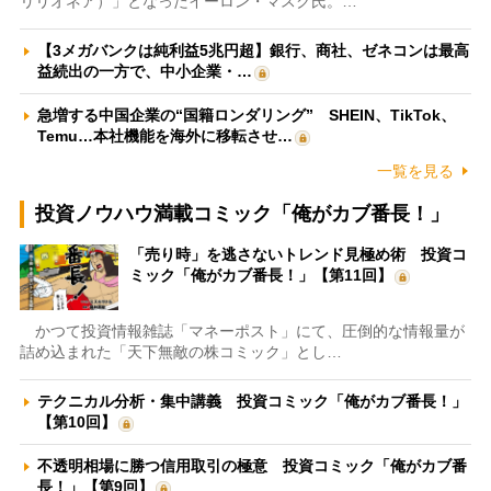
リリオネア）」となったイーロン・マスク氏。…
【3メガバンクは純利益5兆円超】銀行、商社、ゼネコンは最高
益続出の一方で、中小企業・…
急増する中国企業の“国籍ロンダリング” SHEIN、TikTok、
Temu…本社機能を海外に移転させ…
一覧を見る
投資ノウハウ満載コミック「俺がカブ番長！」
「売り時」を逃さないトレンド見極め術 投資コ
ミック「俺がカブ番長！」【第11回】
かつて投資情報雑誌「マネーポスト」にて、圧倒的な情報量が
詰め込まれた「天下無敵の株コミック」とし…
テクニカル分析・集中講義 投資コミック「俺がカブ番長！」
【第10回】
不透明相場に勝つ信用取引の極意 投資コミック「俺がカブ番
長！」【第9回】