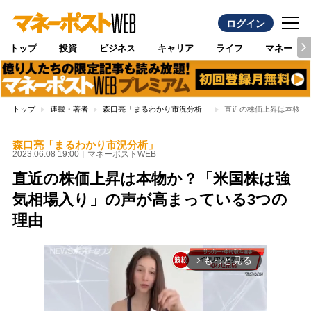
ログイン
トップ
投資
ビジネス
キャリア
ライフ
マネー
トップ
連載・著者
森口亮「まるわかり市況分析」
直近の株価上昇は本物か
森口亮「まるわかり市況分析」
2023.06.08 19:00
マネーポストWEB
直近の株価上昇は本物か？「米国株は強
気相場入り」の声が高まっている3つの
理由
もっと見る
arrow_forward_ios