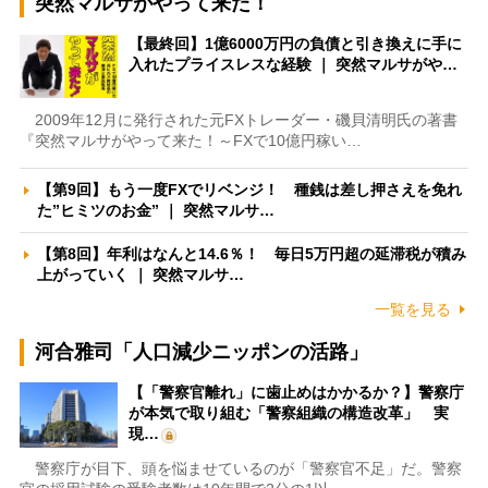
突然マルサがやって来た！
【最終回】1億6000万円の負債と引き換えに手に
入れたプライスレスな経験 ｜ 突然マルサがや…
2009年12月に発行された元FXトレーダー・磯貝清明氏の著書
『突然マルサがやって来た！～FXで10億円稼い…
【第9回】もう一度FXでリベンジ！ 種銭は差し押さえを免れ
た”ヒミツのお金” ｜ 突然マルサ…
【第8回】年利はなんと14.6％！ 毎日5万円超の延滞税が積み
上がっていく ｜ 突然マルサ…
一覧を見る
河合雅司「人口減少ニッポンの活路」
【「警察官離れ」に歯止めはかかるか？】警察庁
が本気で取り組む「警察組織の構造改革」 実
現…
警察庁が目下、頭を悩ませているのが「警察官不足」だ。警察