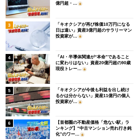
億円超・…
「キオクシアが再び株価10万円になる
3
日は遠い」資産3億円超のサラリーマン
投資家が…
「AI・半導体関連が“本命”であること
4
に変わりはない」資産20億円超の90歳
現役トレー…
「キオクシアが今後も利益を出し続け
5
るかは分からない」資産11億円の個人
投資家が…
【首都圏の不動産価格「危ない駅」ラ
6
ンキング】“中古マンション売れ行き鈍
化”のワー…