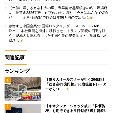
【土俵に埋まるカネ】大の里、豊昇龍が黒星続きの名古屋場所
は「懸賞金2826万円」が下位力士に渡り「今日はみんなで焼肉
だ！」 金星4個配給で協会は年96万円の支出増に
急増する中国企業の“国籍ロンダリング” SHEIN、TikTok、
Temu…本社機能を海外に移転させ、トランプ関税の回避を狙
う 現地人を隠れ蓑にした中国企業の農業参入・土地取得への
懸念も
関連記事
ランキング
【億り人オールスターが狙う20銘柄】
1
「総資産69億円超」90歳現役トレーダ
ーから“10…
【キオクシア・ショック後に「株価倍
2
増」も期待できる注目銘柄5選】資産3