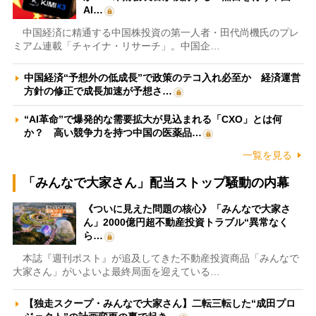
AI…
中国経済に精通する中国株投資の第一人者・田代尚機氏のプレ
ミアム連載「チャイナ・リサーチ」。中国企…
中国経済“予想外の低成長”で政策のテコ入れ必至か 経済運営
方針の修正で成長加速が予想さ…
“AI革命”で爆発的な需要拡大が見込まれる「CXO」とは何
か？ 高い競争力を持つ中国の医薬品…
一覧を見る
「みんなで大家さん」配当ストップ騒動の内幕
《ついに見えた問題の核心》「みんなで大家さ
ん」2000億円超不動産投資トラブル“異常なく
ら…
本誌『週刊ポスト』が追及してきた不動産投資商品「みんなで
大家さん」がいよいよ最終局面を迎えている…
【独走スクープ・みんなで大家さん】二転三転した“成田プロ