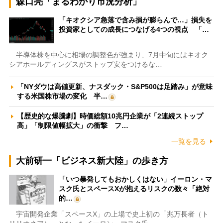
森口亮「まるわかり市況分析」
「キオクシア急落で含み損が膨らんで…」損失を
投資家としての成長につなげる4つの視点 「…
半導体株を中心に相場の調整色が強まり、7月中旬にはキオク
シアホールディングスがストップ安をつけるな…
「NYダウは高値更新、ナスダック・S&P500は足踏み」が意味
する米国株市場の変化 半…
【歴史的な爆騰劇】時価総額10兆円企業が「2連続ストップ
高」「制限値幅拡大」の衝撃 フ…
一覧を見る
大前研一「ビジネス新大陸」の歩き方
「いつ暴発してもおかしくはない」イーロン・マ
スク氏とスペースXが抱えるリスクの数々「絶対
的…
宇宙開発企業「スペースX」の上場で史上初の「兆万長者（ト