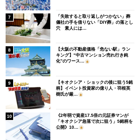
「失敗すると取り返しがつかない」葬
7
儀社の手を借りない「DIY葬」の落とし
穴 素人には…
【大阪の不動産価格「危ない駅」ラン
8
キング】“中古マンション売れ行き鈍
化”のワース…
【キオクシア・ショックの後に狙う5銘
9
柄】イベント投資家の億り人・羽根英
樹氏が厳…
《2年弱で資産17.5倍の元証券マンが
10
「キオクシア急落で次に狙う」5銘柄を
公開》10…