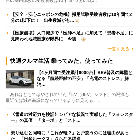
官の採用試験の受験者数は10年間で2分の1以…
【安全・安心ニッポンの危機】採用試験受験者数は10年間で2
分の1以下に！ 出生数減がも…
【医療崩壊】人口減少で「医師不足」に加えて「患者不足」に
見舞われ地域医療が限界に 今後…
一覧を見る
快適クルマ生活 乗ってみた、使ってみた
【4ヶ月間で受注累計6000台】BEV普及の障壁と
なる「航続距離の不安」「充電のストレス」解
消…
あれほどもてはやされていた「EV（BEV）シフト」の潮流も、
最近では減速基調になっているように見える。…
《雪道の対応力を検証》シビアな状況で実感した「フォレスタ
ー」の真価 「ターボ」と「スト…
乗り込むと同時に「これが軽？」と戸惑うのには理由があっ
た 「日産ルークス」さらなる躍進…