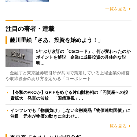
一覧を見る
注目の著者・連載
藤川里絵「さあ、投資を始めよう！」
5年ぶり改訂の「CGコード」、何が変わったのか
ポイントを解説 企業に成長投資の具体的な説
明…
金融庁と東京証券取引所が共同で策定している上場企業の経営
や取締役会のあり方を定める「コーポレート…
【令和のPKOか】GPIFをめぐる片山財務相の「円資産への投
資拡大」発言の波紋 「国債重視」…
インフレでも「物価負け」しない金融商品「物価連動国債」に
注目 元本が物価の動きに合わせ…
一覧を見る