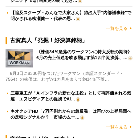
ジェクト”の計画変更の裏で起き…
【追及スクープ・みんなで大家さん】独占入手“内部議事録”で
明かされる柳瀬健一・代表の思…
一覧を見る
古賀真人「発掘！好決算銘柄」
《株価34％急落のワークマンに特大反転の期待》
6月の売上低迷を吹き飛ばす第1四半期決算、…
6月3日に8330円をつけたワークマン（東証スタンダード・
7564）の株価は、わずか1カ月あまりで約34％下落…
三菱重工が「AIインフラの新たな主役」として再評価される気
運 エヌビディアとの提携でAI…
キオクシアHD「7万円割れからの急反発」は再びの上昇局面へ
の反転シグナルか？ 市場のムー…
一覧を見る