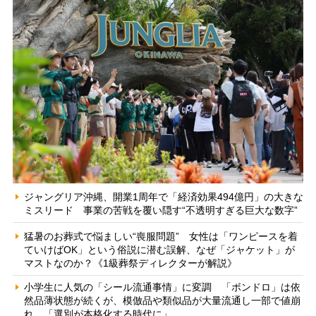
ジャングリア沖縄、開業1周年で「経済効果494億円」の大きな
ミスリード 事業の苦戦を覆い隠す“不透明すぎる巨大な数字”
猛暑のお葬式で悩ましい“喪服問題” 女性は「ワンピースを着
ていけばOK」という俗説に潜む誤解、なぜ「ジャケット」が
マストなのか？《1級葬祭ディレクターが解説》
小学生に人気の「シール流通事情」に変調 「ボンドロ」は依
然品薄状態が続くが、模倣品や類似品が大量流通し一部で値崩
れ 「選別が本格化する時代に」