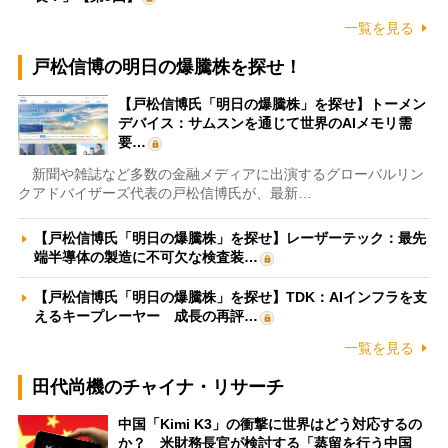
一覧を見る
戸松信博の明日の爆騰株を探せ！
【戸松信博氏「明日の爆騰株」を探せ】トーメン
デバイス：サムスンを通じて世界のAIメモリ需
要…
新聞や雑誌など多数の金融メディアに出演するグローバルリン
クアドバイザーズ代表の戸松信博氏が、最新…
【戸松信博氏「明日の爆騰株」を探せ】レーザーテック：最先
端半導体の製造に不可欠な検査装…
【戸松信博氏「明日の爆騰株」を探せ】TDK：AIインフラを支
えるキープレーヤー 成長の再評…
一覧を見る
田代尚機のチャイナ・リサーチ
中国「Kimi K3」の衝撃に世界はどう対応するの
か？ 米財務長官が検討する「蒸留を行う中国