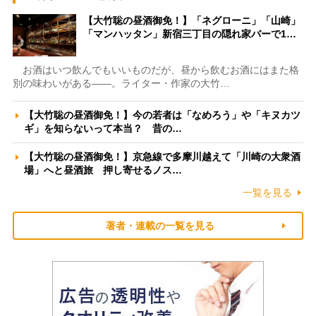
【大竹聡の昼酒御免！】「ネグローニ」「山崎」
「マンハッタン」新宿三丁目の隠れ家バーで1…
お酒はいつ飲んでもいいものだが、昼から飲むお酒にはまた格
別の味わいがある――。ライター・作家の大竹…
【大竹聡の昼酒御免！】今の若者は「なめろう」や「キヌカツ
ギ」を知らないって本当？ 昔の…
【大竹聡の昼酒御免！】京急線で多摩川越えて「川崎の大衆酒
場」へと昼酒旅 押し寄せるノス…
一覧を見る
著者・連載の一覧を見る