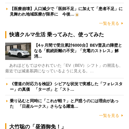
【医療崩壊】人口減少で「医師不足」に加えて「患者不足」に
見舞われ地域医療が限界に 今後…
一覧を見る
快適クルマ生活 乗ってみた、使ってみた
【4ヶ月間で受注累計6000台】BEV普及の障壁と
なる「航続距離の不安」「充電のストレス」解
消…
あれほどもてはやされていた「EV（BEV）シフト」の潮流も、
最近では減速基調になっているように見える。…
《雪道の対応力を検証》シビアな状況で実感した「フォレスタ
ー」の真価 「ターボ」と「スト…
乗り込むと同時に「これが軽？」と戸惑うのには理由があっ
た 「日産ルークス」さらなる躍進…
一覧を見る
大竹聡の「昼酒御免！」