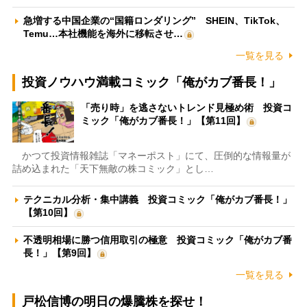
急増する中国企業の“国籍ロンダリング” SHEIN、TikTok、
Temu…本社機能を海外に移転させ…
一覧を見る
投資ノウハウ満載コミック「俺がカブ番長！」
「売り時」を逃さないトレンド見極め術 投資コ
ミック「俺がカブ番長！」【第11回】
かつて投資情報雑誌「マネーポスト」にて、圧倒的な情報量が
詰め込まれた「天下無敵の株コミック」とし…
テクニカル分析・集中講義 投資コミック「俺がカブ番長！」
【第10回】
不透明相場に勝つ信用取引の極意 投資コミック「俺がカブ番
長！」【第9回】
一覧を見る
戸松信博の明日の爆騰株を探せ！