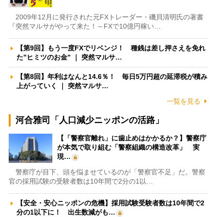
2009年12月に発行された元FXトレーダー・磯貝清明氏の著書
『突然マルサがやって来た！～FXで10億円稼い…
【第9回】もう一度FXでリベンジ！ 種銭は差し押さえを免れ
た”ヒミツのお金” ｜ 突然マルサ…
【第8回】年利はなんと14.6％！ 毎日5万円超の延滞税が積み
上がっていく ｜ 突然マルサ…
一覧を見る
河合雅司「人口減少ニッポンの活路」
【「警察官離れ」に歯止めはかかるか？】警察庁
が本気で取り組む「警察組織の構造改革」 実
現…
警察庁が目下、頭を悩ませているのが「警察官不足」だ。警察
官の採用試験の受験者数は10年間で2分の1以…
【安全・安心ニッポンの危機】採用試験受験者数は10年間で2
分の1以下に！ 出生数減がも…