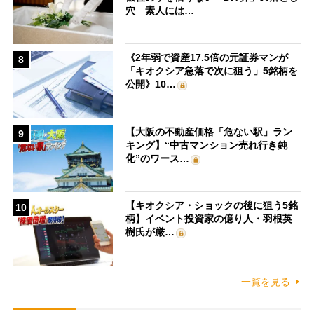
穴 素人には…
《2年弱で資産17.5倍の元証券マンが
8
「キオクシア急落で次に狙う」5銘柄を
公開》10…
【大阪の不動産価格「危ない駅」ラン
9
キング】“中古マンション売れ行き鈍
化”のワース…
【キオクシア・ショックの後に狙う5銘
10
柄】イベント投資家の億り人・羽根英
樹氏が厳…
一覧を見る