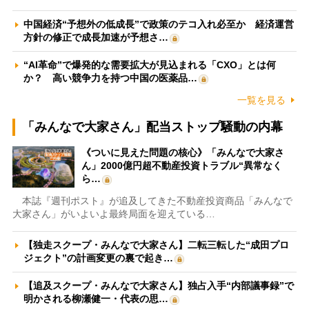
中国経済“予想外の低成長”で政策のテコ入れ必至か 経済運営
方針の修正で成長加速が予想さ…
“AI革命”で爆発的な需要拡大が見込まれる「CXO」とは何
か？ 高い競争力を持つ中国の医薬品…
一覧を見る
「みんなで大家さん」配当ストップ騒動の内幕
《ついに見えた問題の核心》「みんなで大家さ
ん」2000億円超不動産投資トラブル“異常なく
ら…
本誌『週刊ポスト』が追及してきた不動産投資商品「みんなで
大家さん」がいよいよ最終局面を迎えている…
【独走スクープ・みんなで大家さん】二転三転した“成田プロ
ジェクト”の計画変更の裏で起き…
【追及スクープ・みんなで大家さん】独占入手“内部議事録”で
明かされる柳瀬健一・代表の思…