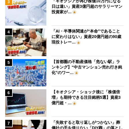
「キオクシアが再び株価10万円になる
3
日は遠い」資産3億円超のサラリーマン
投資家が…
「AI・半導体関連が“本命”であること
4
に変わりはない」資産20億円超の90歳
現役トレー…
【首都圏の不動産価格「危ない駅」ラ
5
ンキング】“中古マンション売れ行き鈍
化”のワー…
【キオクシア・ショック後に「株価倍
6
増」も期待できる注目銘柄5選】資産3
億円超・…
「失敗すると取り返しがつかない」葬
7
儀社の手を借りない「DIY葬」の落とし