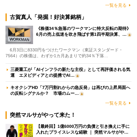
一覧を見る
古賀真人「発掘！好決算銘柄」
《株価34％急落のワークマンに特大反転の期待》
6月の売上低迷を吹き飛ばす第1四半期決算、…
6月3日に8330円をつけたワークマン（東証スタンダード・
7564）の株価は、わずか1カ月あまりで約34％下落…
三菱重工が「AIインフラの新たな主役」として再評価される気
運 エヌビディアとの提携でAI…
キオクシアHD「7万円割れからの急反発」は再びの上昇局面へ
の反転シグナルか？ 市場のムー…
一覧を見る
突然マルサがやって来た！
【最終回】1億6000万円の負債と引き換えに手に
入れたプライスレスな経験 ｜ 突然マルサがや…