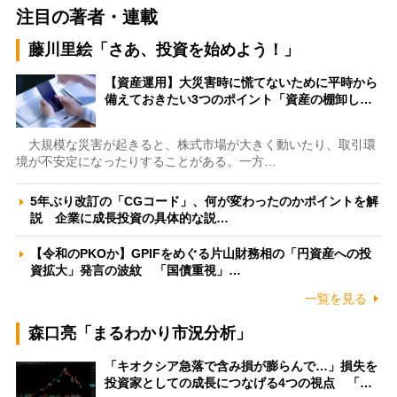
注目の著者・連載
藤川里絵「さあ、投資を始めよう！」
【資産運用】大災害時に慌てないために平時から
備えておきたい3つのポイント「資産の棚卸し…
大規模な災害が起きると、株式市場が大きく動いたり、取引環
境が不安定になったりすることがある。一方…
5年ぶり改訂の「CGコード」、何が変わったのかポイントを解
説 企業に成長投資の具体的な説…
【令和のPKOか】GPIFをめぐる片山財務相の「円資産への投
資拡大」発言の波紋 「国債重視」…
一覧を見る
森口亮「まるわかり市況分析」
「キオクシア急落で含み損が膨らんで…」損失を
投資家としての成長につなげる4つの視点 「…