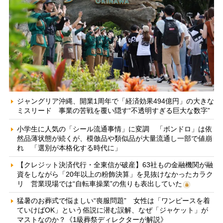
ジャングリア沖縄、開業1周年で「経済効果494億円」の大きな
ミスリード 事業の苦戦を覆い隠す“不透明すぎる巨大な数字”
小学生に人気の「シール流通事情」に変調 「ボンドロ」は依
然品薄状態が続くが、模倣品や類似品が大量流通し一部で値崩
れ 「選別が本格化する時代に」
【クレジット決済代行・全東信が破産】63社もの金融機関が融
資をしながら「20年以上の粉飾決算」を見抜けなかったカラク
リ 営業現場では“自転車操業”の焦りも表出していた
猛暑のお葬式で悩ましい“喪服問題” 女性は「ワンピースを着
ていけばOK」という俗説に潜む誤解、なぜ「ジャケット」が
マストなのか？《1級葬祭ディレクターが解説》