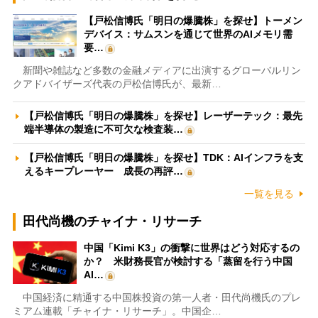
【戸松信博氏「明日の爆騰株」を探せ】トーメン
デバイス：サムスンを通じて世界のAIメモリ需
要…
新聞や雑誌など多数の金融メディアに出演するグローバルリン
クアドバイザーズ代表の戸松信博氏が、最新…
【戸松信博氏「明日の爆騰株」を探せ】レーザーテック：最先
端半導体の製造に不可欠な検査装…
【戸松信博氏「明日の爆騰株」を探せ】TDK：AIインフラを支
えるキープレーヤー 成長の再評…
一覧を見る
田代尚機のチャイナ・リサーチ
中国「Kimi K3」の衝撃に世界はどう対応するの
か？ 米財務長官が検討する「蒸留を行う中国
AI…
中国経済に精通する中国株投資の第一人者・田代尚機氏のプレ
ミアム連載「チャイナ・リサーチ」。中国企…