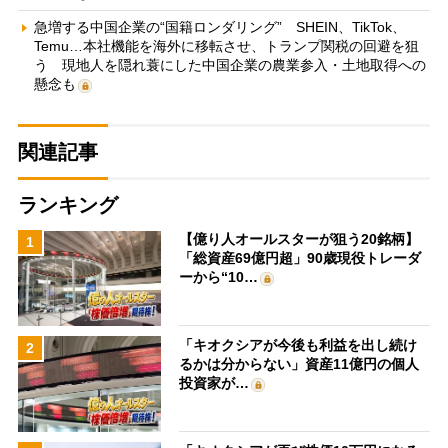
急増する中国企業の“国籍ロンダリング” SHEIN、TikTok、
Temu…本社機能を海外に移転させ、トランプ関税の回避を狙
う 現地人を隠れ蓑にした中国企業の農業参入・土地取得への
懸念も
関連記事
ランキング
【億り人オールスターが狙う20銘柄】
1
「総資産69億円超」90歳現役トレーダ
ーから“10…
「キオクシアが今後も利益を出し続け
2
るかは分からない」資産11億円の個人
投資家が…