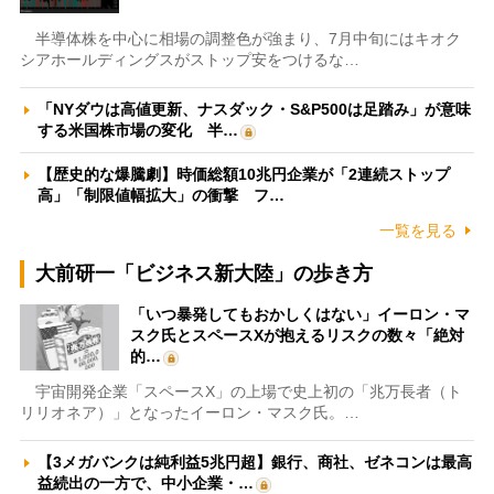
半導体株を中心に相場の調整色が強まり、7月中旬にはキオク
シアホールディングスがストップ安をつけるな…
「NYダウは高値更新、ナスダック・S&P500は足踏み」が意味
する米国株市場の変化 半…
【歴史的な爆騰劇】時価総額10兆円企業が「2連続ストップ
高」「制限値幅拡大」の衝撃 フ…
一覧を見る
大前研一「ビジネス新大陸」の歩き方
「いつ暴発してもおかしくはない」イーロン・マ
スク氏とスペースXが抱えるリスクの数々「絶対
的…
宇宙開発企業「スペースX」の上場で史上初の「兆万長者（ト
リリオネア）」となったイーロン・マスク氏。…
【3メガバンクは純利益5兆円超】銀行、商社、ゼネコンは最高
益続出の一方で、中小企業・…