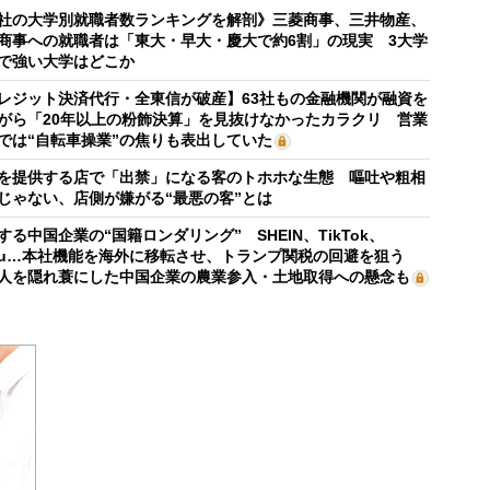
社の大学別就職者数ランキングを解剖》三菱商事、三井物産、
商事への就職者は「東大・早大・慶大で約6割」の現実 3大学
で強い大学はどこか
レジット決済代行・全東信が破産】63社もの金融機関が融資を
がら「20年以上の粉飾決算」を見抜けなかったカラクリ 営業
では“自転車操業”の焦りも表出していた
を提供する店で「出禁」になる客のトホホな生態 嘔吐や粗相
じゃない、店側が嫌がる“最悪の客”とは
する中国企業の“国籍ロンダリング” SHEIN、TikTok、
mu…本社機能を海外に移転させ、トランプ関税の回避を狙う
人を隠れ蓑にした中国企業の農業参入・土地取得への懸念も