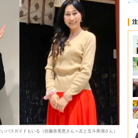
注
ないバスガイドもいる（佐藤奈美恵さん＝左と五斗美湖さん）