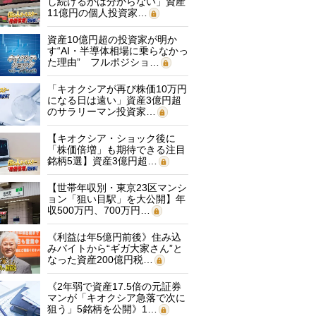
し続けるかは分からない」資産
11億円の個人投資家…
資産10億円超の投資家が明か
す“AI・半導体相場に乗らなかっ
た理由” フルポジショ…
「キオクシアが再び株価10万円
になる日は遠い」資産3億円超
のサラリーマン投資家…
【キオクシア・ショック後に
「株価倍増」も期待できる注目
銘柄5選】資産3億円超…
【世帯年収別・東京23区マンシ
ョン「狙い目駅」を大公開】年
収500万円、700万円…
《利益は年5億円前後》住み込
みバイトから“ギガ大家さん”と
なった資産200億円税…
《2年弱で資産17.5倍の元証券
マンが「キオクシア急落で次に
狙う」5銘柄を公開》1…