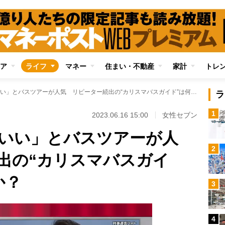
ア
ライフ
マネー
住まい・不動産
家計
トレ
「楽だしコスパもいい」とバスツアーが人気 リピーター続出の“カリスマバスガイド”は何が違うのか？
ラ
1
2023.06.16 15:00
女性セブン
いい」とバスツアーが人
2
出の“カリスマバスガイ
か？
3
4