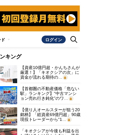
ンド
ログイン
ンキング
【資産10億円超・かんちさんが
厳選！】「キオクシアの次」に
資金が流れる期待の…
【首都圏の不動産価格「危ない
駅」ランキング】“中古マンシ
ョン売れ行き鈍化”のワ…
【億り人オールスターが狙う20
銘柄】「総資産69億円超」90歳
現役トレーダーから“1…
「キオクシアが今後も利益を出