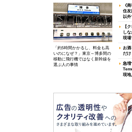
《商
住友
以外
【ク
しな
現場
「約5時間かかるし、料金も高
お酒
いのになぜ？」東京～博多間の
だけ
移動に飛行機ではなく新幹線を
急増
選ぶ人の事情
Te
現地