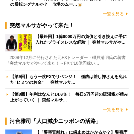
の反転シグナルか？ 市場のムー…
一覧を見る
突然マルサがやって来た！
【最終回】1億6000万円の負債と引き換えに手に
入れたプライスレスな経験 ｜ 突然マルサがや…
2009年12月に発行された元FXトレーダー・磯貝清明氏の著書
『突然マルサがやって来た！～FXで10億円稼い…
【第9回】もう一度FXでリベンジ！ 種銭は差し押さえを免れ
た”ヒミツのお金” ｜ 突然マルサ…
【第8回】年利はなんと14.6％！ 毎日5万円超の延滞税が積み
上がっていく ｜ 突然マルサ…
一覧を見る
河合雅司「人口減少ニッポンの活路」
【「警察官離れ」に歯止めはかかるか？】警察庁