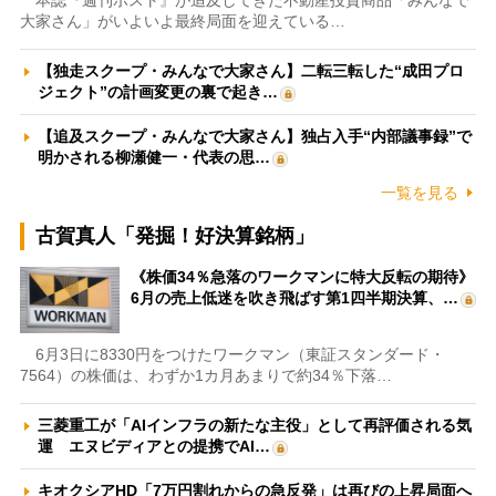
大家さん」がいよいよ最終局面を迎えている…
【独走スクープ・みんなで大家さん】二転三転した“成田プロ
ジェクト”の計画変更の裏で起き…
【追及スクープ・みんなで大家さん】独占入手“内部議事録”で
明かされる柳瀬健一・代表の思…
一覧を見る
古賀真人「発掘！好決算銘柄」
《株価34％急落のワークマンに特大反転の期待》
6月の売上低迷を吹き飛ばす第1四半期決算、…
6月3日に8330円をつけたワークマン（東証スタンダード・
7564）の株価は、わずか1カ月あまりで約34％下落…
三菱重工が「AIインフラの新たな主役」として再評価される気
運 エヌビディアとの提携でAI…
キオクシアHD「7万円割れからの急反発」は再びの上昇局面へ