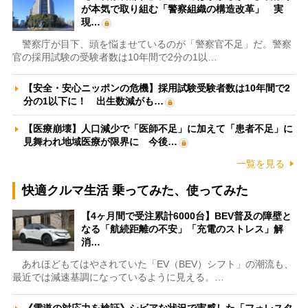
が本気で取り組む「警察組織の構造改革」 実
現…
警察庁が目下、頭を悩ませているのが「警察官不足」だ。警察
官の採用試験の受験者数は10年間で2分の1以…
【安全・安心ニッポンの危機】採用試験受験者数は10年間で2
分の1以下に！ 出生数減がも…
【医療崩壊】人口減少で「医師不足」に加えて「患者不足」に
見舞われ地域医療が限界に 今後…
一覧を見る
快適クルマ生活 乗ってみた、使ってみた
【4ヶ月間で受注累計6000台】BEV普及の障壁と
なる「航続距離の不安」「充電のストレス」解
消…
あれほどもてはやされていた「EV（BEV）シフト」の潮流も、
最近では減速基調になっているように見える。…
《雪道の対応力を検証》シビアな状況で実感した「フォレスタ