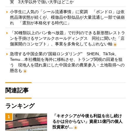
実 3大学以外で強い大学はどこか
小学生に人気の「シール流通事情」に変調 「ボンドロ」は依
然品薄状態が続くが、模倣品や類似品が大量流通し一部で値崩
れ 「選別が本格化する時代に」
「30種類以上のパン食べ放題」で行列のできる新形態レストラ
ンを手掛けるサンマルクホールディングス 同社に聞いた「店
舗展開のコンセプト」、事業を多角化してもぶれない軸
急増する中国企業の“国籍ロンダリング” SHEIN、TikTok、
Temu…本社機能を海外に移転させ、トランプ関税の回避を狙
う 現地人を隠れ蓑にした中国企業の農業参入・土地取得への
懸念も
関連記事
ランキング
「キオクシアが今後も利益を出し続け
1
るかは分からない」資産11億円の個人
投資家が…