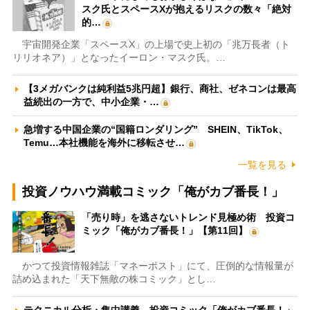
スク氏とスペースXが抱えるリスクの数々「絶対
的…
宇宙開発企業「スペースX」の上場で史上初の「兆万長者（ト
リリオネア）」となったイーロン・マスク氏。…
【3メガバンクは純利益5兆円超】銀行、商社、ゼネコンは最高
益続出の一方で、中小企業・…
急増する中国企業の“国籍ロンダリング” SHEIN、TikTok、
Temu…本社機能を海外に移転させ…
一覧を見る
投資ノウハウ満載コミック「俺がカブ番長！」
「売り時」を逃さないトレンド見極め術 投資コ
ミック「俺がカブ番長！」【第11回】
かつて投資情報雑誌「マネーポスト」にて、圧倒的な情報量が
詰め込まれた「天下無敵の株コミック」とし…
テクニカル分析・集中講義 投資コミック「俺がカブ番長！」