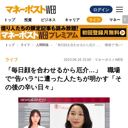
ログイン
トップ
投資
ビジネス
キャリア
ライフ
マネー
トップ
ライフ
人間関係
「毎日顔を合わせるから厄介…」 職場で“告ハラ”
ライフ
2023.06.16 15:00
マネーポストWEB
「毎日顔を合わせるから厄介…」 職場
で“告ハラ”に遭った人たちが明かす「そ
の後の辛い日々」