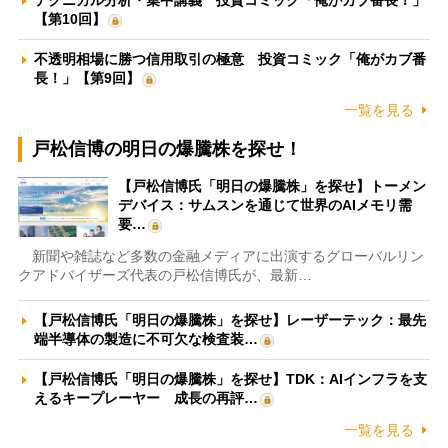
【第10回】
不透明相場に勝つ信用取引の極意 投資コミック「俺がカブ番
長！」【第9回】
一覧を見る
戸松信博の明日の爆騰株を探せ！
【戸松信博氏「明日の爆騰株」を探せ】トーメン
デバイス：サムスンを通じて世界のAIメモリ需
要…
新聞や雑誌など多数の金融メディアに出演するグローバルリン
クアドバイザーズ代表の戸松信博氏が、最新…
【戸松信博氏「明日の爆騰株」を探せ】レーザーテック：最先
端半導体の製造に不可欠な検査装…
【戸松信博氏「明日の爆騰株」を探せ】TDK：AIインフラを支
えるキープレーヤー 成長の再評…
一覧を見る