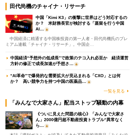
田代尚機のチャイナ・リサーチ
中国「Kimi K3」の衝撃に世界はどう対応するの
か？ 米財務長官が検討する「蒸留を行う中国
AI…
中国経済に精通する中国株投資の第一人者・田代尚機氏のプレ
ミアム連載「チャイナ・リサーチ」。中国企…
中国経済“予想外の低成長”で政策のテコ入れ必至か 経済運営
方針の修正で成長加速が予想さ…
“AI革命”で爆発的な需要拡大が見込まれる「CXO」とは何
か？ 高い競争力を持つ中国の医薬品…
一覧を見る
「みんなで大家さん」配当ストップ騒動の内幕
《ついに見えた問題の核心》「みんなで大家さ
ん」2000億円超不動産投資トラブル“異常なく
ら…
本誌『週刊ポスト』が追及してきた不動産投資商品「みんなで