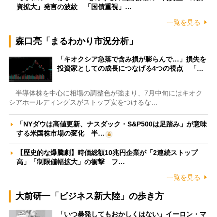
資拡大」発言の波紋 「国債重視」…
一覧を見る
森口亮「まるわかり市況分析」
「キオクシア急落で含み損が膨らんで…」損失を
投資家としての成長につなげる4つの視点 「…
半導体株を中心に相場の調整色が強まり、7月中旬にはキオク
シアホールディングスがストップ安をつけるな…
「NYダウは高値更新、ナスダック・S&P500は足踏み」が意味
する米国株市場の変化 半…
【歴史的な爆騰劇】時価総額10兆円企業が「2連続ストップ
高」「制限値幅拡大」の衝撃 フ…
一覧を見る
大前研一「ビジネス新大陸」の歩き方
「いつ暴発してもおかしくはない」イーロン・マ