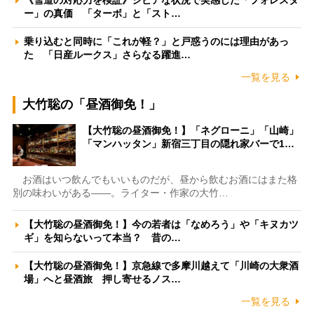
ー」の真価 「ターボ」と「スト…
乗り込むと同時に「これが軽？」と戸惑うのには理由があっ
た 「日産ルークス」さらなる躍進…
一覧を見る
大竹聡の「昼酒御免！」
【大竹聡の昼酒御免！】「ネグローニ」「山崎」
「マンハッタン」新宿三丁目の隠れ家バーで1…
お酒はいつ飲んでもいいものだが、昼から飲むお酒にはまた格
別の味わいがある――。ライター・作家の大竹…
【大竹聡の昼酒御免！】今の若者は「なめろう」や「キヌカツ
ギ」を知らないって本当？ 昔の…
【大竹聡の昼酒御免！】京急線で多摩川越えて「川崎の大衆酒
場」へと昼酒旅 押し寄せるノス…
一覧を見る