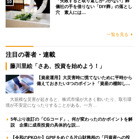
「失敗すると取り返しがつかない」葬
10
儀社の手を借りない「DIY葬」の落とし
穴 素人には…
一覧を見る
注目の著者・連載
藤川里絵「さあ、投資を始めよう！」
【資産運用】大災害時に慌てないために平時から
備えておきたい3つのポイント「資産の棚卸し…
大規模な災害が起きると、株式市場が大きく動いたり、取引環
境が不安定になったりすることがある。一方…
5年ぶり改訂の「CGコード」、何が変わったのかポイントを解
説 企業に成長投資の具体的な説…
【令和のPKOか】GPIFをめぐる片山財務相の「円資産への投