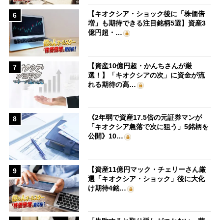
【キオクシア・ショック後に「株価倍
6
増」も期待できる注目銘柄5選】資産3
億円超・…
【資産10億円超・かんちさんが厳
7
選！】「キオクシアの次」に資金が流
れる期待の高…
《2年弱で資産17.5倍の元証券マンが
8
「キオクシア急落で次に狙う」5銘柄を
公開》10…
【資産11億円マック・チェリーさん厳
9
選「キオクシア・ショック」後に大化
け期待4銘…