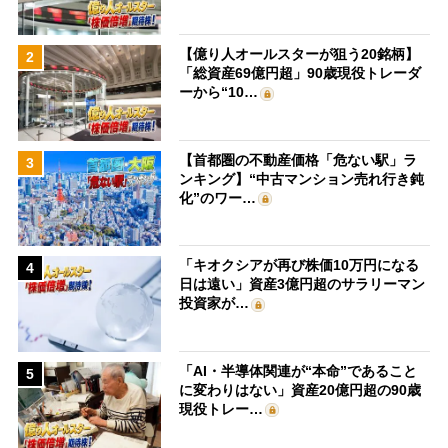
【億り人オールスターが狙う20銘柄】
2
「総資産69億円超」90歳現役トレーダ
ーから“10…
【首都圏の不動産価格「危ない駅」ラ
3
ンキング】“中古マンション売れ行き鈍
化”のワー…
「キオクシアが再び株価10万円になる
4
日は遠い」資産3億円超のサラリーマン
投資家が…
「AI・半導体関連が“本命”であること
5
に変わりはない」資産20億円超の90歳
現役トレー…