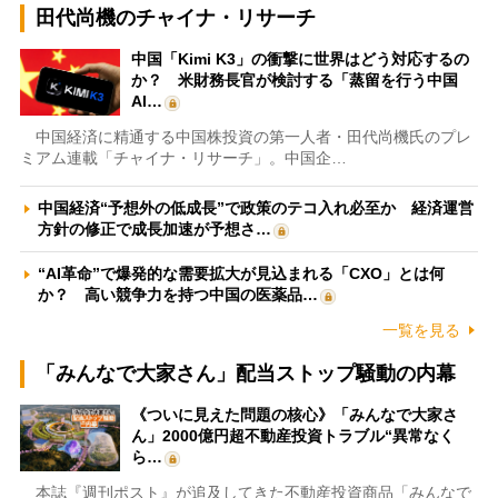
田代尚機のチャイナ・リサーチ
中国「Kimi K3」の衝撃に世界はどう対応するの
か？ 米財務長官が検討する「蒸留を行う中国
AI…
中国経済に精通する中国株投資の第一人者・田代尚機氏のプレ
ミアム連載「チャイナ・リサーチ」。中国企…
中国経済“予想外の低成長”で政策のテコ入れ必至か 経済運営
方針の修正で成長加速が予想さ…
“AI革命”で爆発的な需要拡大が見込まれる「CXO」とは何
か？ 高い競争力を持つ中国の医薬品…
一覧を見る
「みんなで大家さん」配当ストップ騒動の内幕
《ついに見えた問題の核心》「みんなで大家さ
ん」2000億円超不動産投資トラブル“異常なく
ら…
本誌『週刊ポスト』が追及してきた不動産投資商品「みんなで