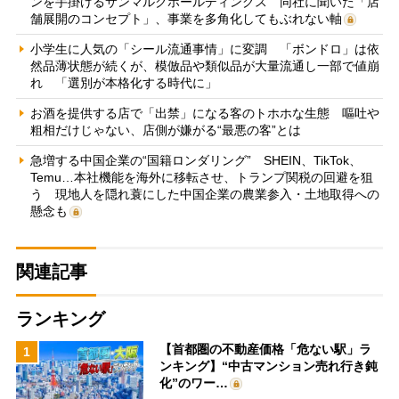
ンを手掛けるサンマルクホールディングス 同社に聞いた「店
舗展開のコンセプト」、事業を多角化してもぶれない軸
小学生に人気の「シール流通事情」に変調 「ボンドロ」は依
然品薄状態が続くが、模倣品や類似品が大量流通し一部で値崩
れ 「選別が本格化する時代に」
お酒を提供する店で「出禁」になる客のトホホな生態 嘔吐や
粗相だけじゃない、店側が嫌がる“最悪の客”とは
急増する中国企業の“国籍ロンダリング” SHEIN、TikTok、
Temu…本社機能を海外に移転させ、トランプ関税の回避を狙
う 現地人を隠れ蓑にした中国企業の農業参入・土地取得への
懸念も
関連記事
ランキング
【首都圏の不動産価格「危ない駅」ラ
1
ンキング】“中古マンション売れ行き鈍
化”のワー…