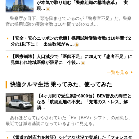
が本気で取り組む「警察組織の構造改革」 実
現…
警察庁が目下、頭を悩ませているのが「警察官不足」だ。警察
官の採用試験の受験者数は10年間で2分の1以…
【安全・安心ニッポンの危機】採用試験受験者数は10年間で2
分の1以下に！ 出生数減がも…
【医療崩壊】人口減少で「医師不足」に加えて「患者不足」に
見舞われ地域医療が限界に 今後…
一覧を見る
快適クルマ生活 乗ってみた、使ってみた
【4ヶ月間で受注累計6000台】BEV普及の障壁と
なる「航続距離の不安」「充電のストレス」解
消…
あれほどもてはやされていた「EV（BEV）シフト」の潮流も、
最近では減速基調になっているように見える。…
《雪道の対応力を検証》シビアな状況で実感した「フォレスタ