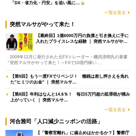
「DX・省力化・円安」を追い風に…
一覧を見る
突然マルサがやって来た！
【最終回】1億6000万円の負債と引き換えに手に
入れたプライスレスな経験 ｜ 突然マルサがや…
2009年12月に発行された元FXトレーダー・磯貝清明氏の著書
『突然マルサがやって来た！～FXで10億円稼い…
【第9回】もう一度FXでリベンジ！ 種銭は差し押さえを免れ
た”ヒミツのお金” ｜ 突然マルサ…
【第8回】年利はなんと14.6％！ 毎日5万円超の延滞税が積み
上がっていく ｜ 突然マルサ…
一覧を見る
河合雅司「人口減少ニッポンの活路」
【「警察官離れ」に歯止めはかかるか？】警察庁