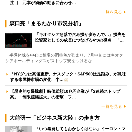
注目 元本が物価の動きに合わせ…
一覧を見る
森口亮「まるわかり市況分析」
「キオクシア急落で含み損が膨らんで…」損失を
投資家としての成長につなげる4つの視点 「…
半導体株を中心に相場の調整色が強まり、7月中旬にはキオク
シアホールディングスがストップ安をつけるな…
「NYダウは高値更新、ナスダック・S&P500は足踏み」が意味
する米国株市場の変化 半…
【歴史的な爆騰劇】時価総額10兆円企業が「2連続ストップ
高」「制限値幅拡大」の衝撃 フ…
一覧を見る
大前研一「ビジネス新大陸」の歩き方
「いつ暴発してもおかしくはない」イーロン・マ