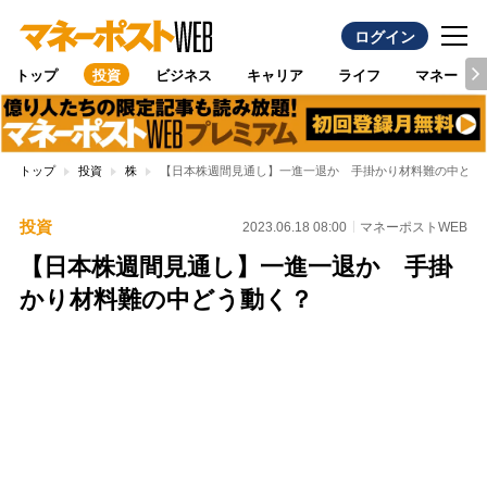
ログイン
トップ
投資
ビジネス
キャリア
ライフ
マネー
トップ
投資
株
【日本株週間見通し】一進一退か 手掛かり材料難の中どう
投資
2023.06.18 08:00
マネーポストWEB
【日本株週間見通し】一進一退か 手掛
かり材料難の中どう動く？
Loaded
:
100.00%
/
Unmute