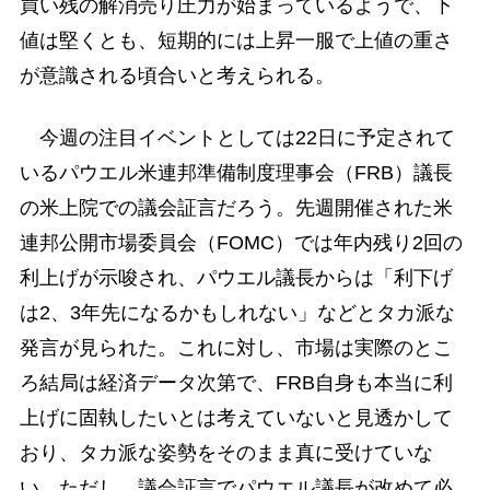
買い残の解消売り圧力が始まっているようで、下
値は堅くとも、短期的には上昇一服で上値の重さ
が意識される頃合いと考えられる。
今週の注目イベントとしては22日に予定されて
いるパウエル米連邦準備制度理事会（FRB）議長
の米上院での議会証言だろう。先週開催された米
連邦公開市場委員会（FOMC）では年内残り2回の
利上げが示唆され、パウエル議長からは「利下げ
は2、3年先になるかもしれない」などとタカ派な
発言が見られた。これに対し、市場は実際のとこ
ろ結局は経済データ次第で、FRB自身も本当に利
上げに固執したいとは考えていないと見透かして
おり、タカ派な姿勢をそのまま真に受けていな
い。ただし、議会証言でパウエル議長が改めて必