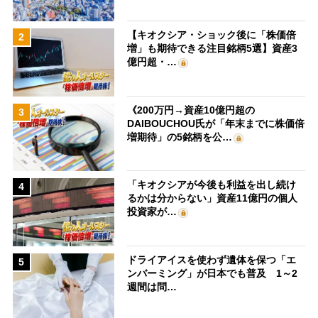
【キオクシア・ショック後に「株価倍
2
増」も期待できる注目銘柄5選】資産3
億円超・…
《200万円→資産10億円超の
3
DAIBOUCHOU氏が「年末までに株価倍
増期待」の5銘柄を公…
「キオクシアが今後も利益を出し続け
4
るかは分からない」資産11億円の個人
投資家が…
ドライアイスを使わず遺体を保つ「エ
5
ンバーミング」が日本でも普及 1～2
週間は問…