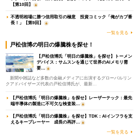
【第10回】
不透明相場に勝つ信用取引の極意 投資コミック「俺がカブ番
長！」【第9回】
一覧を見る
戸松信博の明日の爆騰株を探せ！
【戸松信博氏「明日の爆騰株」を探せ】トーメン
デバイス：サムスンを通じて世界のAIメモリ需
要…
新聞や雑誌など多数の金融メディアに出演するグローバルリン
クアドバイザーズ代表の戸松信博氏が、最新…
【戸松信博氏「明日の爆騰株」を探せ】レーザーテック：最先
端半導体の製造に不可欠な検査装…
【戸松信博氏「明日の爆騰株」を探せ】TDK：AIインフラを支
えるキープレーヤー 成長の再評…
一覧を見る