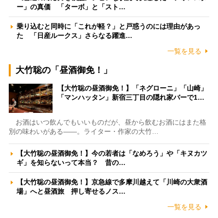
ー」の真価 「ターボ」と「スト…
乗り込むと同時に「これが軽？」と戸惑うのには理由があっ
た 「日産ルークス」さらなる躍進…
一覧を見る
大竹聡の「昼酒御免！」
【大竹聡の昼酒御免！】「ネグローニ」「山崎」
「マンハッタン」新宿三丁目の隠れ家バーで1…
お酒はいつ飲んでもいいものだが、昼から飲むお酒にはまた格
別の味わいがある――。ライター・作家の大竹…
【大竹聡の昼酒御免！】今の若者は「なめろう」や「キヌカツ
ギ」を知らないって本当？ 昔の…
【大竹聡の昼酒御免！】京急線で多摩川越えて「川崎の大衆酒
場」へと昼酒旅 押し寄せるノス…
一覧を見る