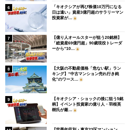
「キオクシアが再び株価10万円になる
6
日は遠い」資産3億円超のサラリーマン
投資家が…
【億り人オールスターが狙う20銘柄】
7
「総資産69億円超」90歳現役トレーダ
ーから“10…
【大阪の不動産価格「危ない駅」ラン
8
キング】“中古マンション売れ行き鈍
化”のワース…
【キオクシア・ショックの後に狙う5銘
9
柄】イベント投資家の億り人・羽根英
樹氏が厳…
【世帯年収別・東京23区マンション