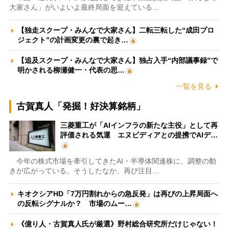
大家さん」がいよいよ最終局面を迎えている…
【独走スクープ・みんなで大家さん】二転三転した“成田プロ
ジェクト”の計画変更の裏で起き…
【追及スクープ・みんなで大家さん】独占入手“内部議事録”で
明かされる柳瀬健一・代表の思…
一覧を見る
古賀真人「発掘！好決算銘柄」
三菱重工が「AIインフラの新たな主役」として再
評価される気運 エヌビディアとの提携でAIデ…
今年の株式市場を牽引してきたAI・半導体関連株に、調整の動
きが広がっている。そうしたなか、再び注目…
キオクシアHD「7万円割れからの急反発」は再びの上昇局面へ
の反転シグナルか？ 市場のムー…
《億り人・古賀真人氏が厳選》野村総合研究所だけじゃない！