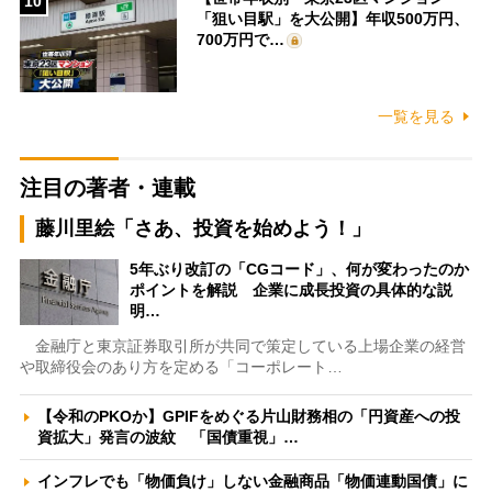
10
「狙い目駅」を大公開】年収500万円、
700万円で…
一覧を見る
注目の著者・連載
藤川里絵「さあ、投資を始めよう！」
5年ぶり改訂の「CGコード」、何が変わったのか
ポイントを解説 企業に成長投資の具体的な説
明…
金融庁と東京証券取引所が共同で策定している上場企業の経営
や取締役会のあり方を定める「コーポレート…
【令和のPKOか】GPIFをめぐる片山財務相の「円資産への投
資拡大」発言の波紋 「国債重視」…
インフレでも「物価負け」しない金融商品「物価連動国債」に