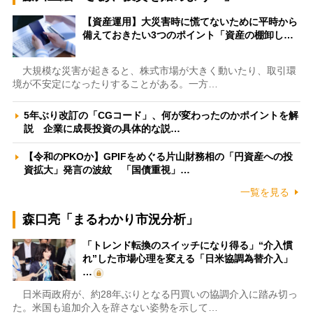
【資産運用】大災害時に慌てないために平時から
備えておきたい3つのポイント「資産の棚卸し…
大規模な災害が起きると、株式市場が大きく動いたり、取引環
境が不安定になったりすることがある。一方…
5年ぶり改訂の「CGコード」、何が変わったのかポイントを解
説 企業に成長投資の具体的な説…
【令和のPKOか】GPIFをめぐる片山財務相の「円資産への投
資拡大」発言の波紋 「国債重視」…
一覧を見る
森口亮「まるわかり市況分析」
「トレンド転換のスイッチになり得る」“介入慣
れ”した市場心理を変える「日米協調為替介入」
…
日米両政府が、約28年ぶりとなる円買いの協調介入に踏み切っ
た。米国も追加介入を辞さない姿勢を示して…