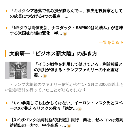
「キオクシア急落で含み損が膨らんで…」損失を投資家として
の成長につなげる4つの視点 …
「NYダウは高値更新、ナスダック・S&P500は足踏み」が意味
する米国株市場の変化 半…
一覧を見る
大前研一「ビジネス新大陸」の歩き方
「イラン戦争を利用して儲けている」利益相反と
の批判が強まるトランプファミリーの不正蓄財
疑…
トランプ大統領のファミリー信託が今年1～3月に3000回以上も
の証券取引を行っていたことが明らかになり…
「いつ暴発してもおかしくはない」イーロン・マスク氏とスペ
ースXが抱えるリスクの数々「絶対…
【3メガバンクは純利益5兆円超】銀行、商社、ゼネコンは最高
益続出の一方で、中小企業・…