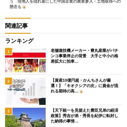
う 現地人を隠れ蓑にした中国企業の農業参入・土地取得への
懸念も
関連記事
ランキング
老舗遊技機メーカー・豊丸産業がパチ
1
ンコ事業停止の背景 大手と中小の格
差拡大に拍車…
【資産10億円超・かんちさんが厳
2
選！】「キオクシアの次」に資金が流
れる期待の高…
【天下統一を見据えた豊臣兄弟の経済
3
政策】秀吉が弟・秀長を紀伊に転封し
た納得の事情…