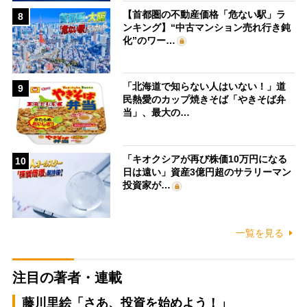
【首都圏の不動産価格「危ない駅」ラ
8
ンキング】“中古マンション売れ行き鈍
化”のワー…
「北海道で知らない人はいない！」道
9
民熱愛のカップ焼きそば「やきそば弁
当」、最大の…
「キオクシアが再び株価10万円になる
10
日は遠い」資産3億円超のサラリーマン
投資家が…
一覧を見る
注目の著者・連載
藤川里絵「さあ、投資を始めよう！」