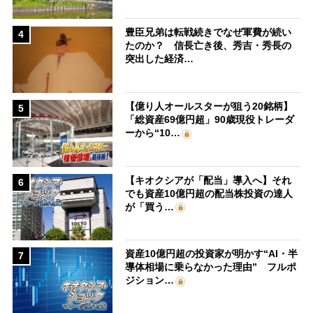
豊臣兄弟は転戦続きでなぜ軍費が続い
4
たのか？ 信長亡き後、秀吉・秀長の
突出した経済…
【億り人オールスターが狙う20銘柄】
5
「総資産69億円超」90歳現役トレーダ
ーから“10…
【キオクシアが「配当」導入へ】それ
6
でも資産10億円超の配当株投資の達人
が「買う…
資産10億円超の投資家が明かす“AI・半
7
導体相場に乗らなかった理由” フルポ
ジション…