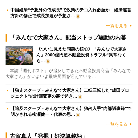
中国経済“予想外の低成長”で政策のテコ入れ必至か 経済運営
方針の修正で成長加速が予想さ…
一覧を見る
「みんなで大家さん」配当ストップ騒動の内幕
《ついに見えた問題の核心》「みんなで大家さ
ん」2000億円超不動産投資トラブル“異常なく
ら…
本誌『週刊ポスト』が追及してきた不動産投資商品「みんなで
大家さん」がいよいよ最終局面を迎えている…
【独走スクープ・みんなで大家さん】二転三転した“成田プロ
ジェクト”の計画変更の裏で起き…
【追及スクープ・みんなで大家さん】独占入手“内部議事録”で
明かされる柳瀬健一・代表の思…
一覧を見る
古賀真人「発掘！好決算銘柄」