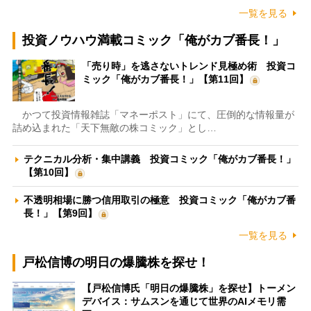
一覧を見る
投資ノウハウ満載コミック「俺がカブ番長！」
「売り時」を逃さないトレンド見極め術 投資コ
ミック「俺がカブ番長！」【第11回】
かつて投資情報雑誌「マネーポスト」にて、圧倒的な情報量が
詰め込まれた「天下無敵の株コミック」とし…
テクニカル分析・集中講義 投資コミック「俺がカブ番長！」
【第10回】
不透明相場に勝つ信用取引の極意 投資コミック「俺がカブ番
長！」【第9回】
一覧を見る
戸松信博の明日の爆騰株を探せ！
【戸松信博氏「明日の爆騰株」を探せ】トーメン
デバイス：サムスンを通じて世界のAIメモリ需