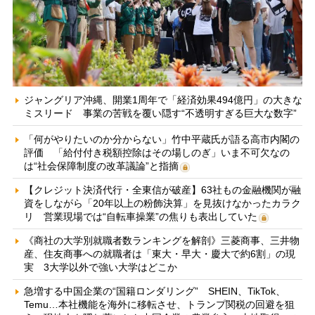
ジャングリア沖縄、開業1周年で「経済効果494億円」の大きな
ミスリード 事業の苦戦を覆い隠す“不透明すぎる巨大な数字”
「何がやりたいのか分からない」竹中平蔵氏が語る高市内閣の
評価 「給付付き税額控除はその場しのぎ」いま不可欠なの
は“社会保障制度の改革議論”と指摘
【クレジット決済代行・全東信が破産】63社もの金融機関が融
資をしながら「20年以上の粉飾決算」を見抜けなかったカラク
リ 営業現場では“自転車操業”の焦りも表出していた
《商社の大学別就職者数ランキングを解剖》三菱商事、三井物
産、住友商事への就職者は「東大・早大・慶大で約6割」の現
実 3大学以外で強い大学はどこか
急増する中国企業の“国籍ロンダリング” SHEIN、TikTok、
Temu…本社機能を海外に移転させ、トランプ関税の回避を狙