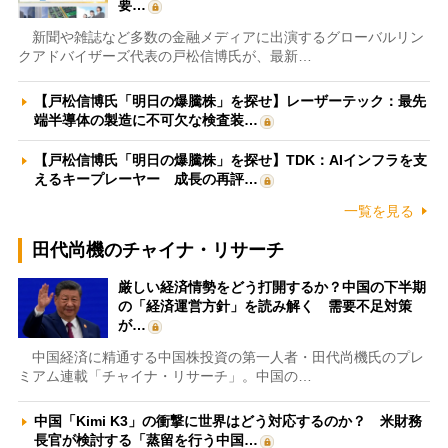
要…
新聞や雑誌など多数の金融メディアに出演するグローバルリン
クアドバイザーズ代表の戸松信博氏が、最新…
【戸松信博氏「明日の爆騰株」を探せ】レーザーテック：最先
端半導体の製造に不可欠な検査装…
【戸松信博氏「明日の爆騰株」を探せ】TDK：AIインフラを支
えるキープレーヤー 成長の再評…
一覧を見る
田代尚機のチャイナ・リサーチ
厳しい経済情勢をどう打開するか？中国の下半期
の「経済運営方針」を読み解く 需要不足対策
が…
中国経済に精通する中国株投資の第一人者・田代尚機氏のプレ
ミアム連載「チャイナ・リサーチ」。中国の…
中国「Kimi K3」の衝撃に世界はどう対応するのか？ 米財務
長官が検討する「蒸留を行う中国…