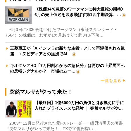
《株価34％急落のワークマンに特大反転の期待》
6月の売上低迷を吹き飛ばす第1四半期決算、…
6月3日に8330円をつけたワークマン（東証スタンダード・
7564）の株価は、わずか1カ月あまりで約34％下落…
三菱重工が「AIインフラの新たな主役」として再評価される気
運 エヌビディアとの提携でAI…
キオクシアHD「7万円割れからの急反発」は再びの上昇局面へ
の反転シグナルか？ 市場のムー…
一覧を見る
突然マルサがやって来た！
【最終回】1億6000万円の負債と引き換えに手に
入れたプライスレスな経験 ｜ 突然マルサがや…
2009年12月に発行された元FXトレーダー・磯貝清明氏の著書
『突然マルサがやって来た！～FXで10億円稼い…