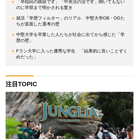
「早稲田の政経です」「中央法の法です」聞いてもない
のに学部まで明かされる驚き
就活「学歴フィルター」のリアル 中堅大学OB・OGた
ちが直面した選考の壁
中堅大学を卒業した人たちが社会に出てから感じた「学
歴の壁」
Fラン大学に入った優秀な学生 「結果的に良いことずく
めだった」
注目TOPIC