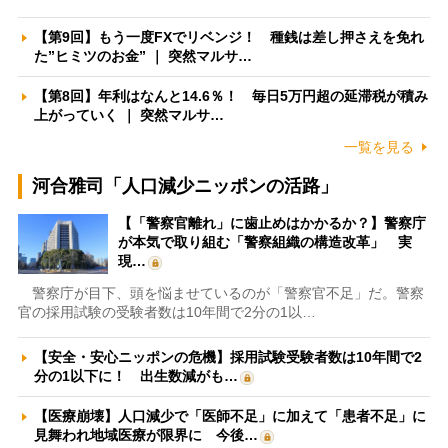
【第9回】もう一度FXでリベンジ！ 種銭は差し押さえを免れ
た”ヒミツのお金” ｜ 突然マルサ…
【第8回】年利はなんと14.6％！ 毎日5万円超の延滞税が積み
上がっていく ｜ 突然マルサ…
一覧を見る
河合雅司「人口減少ニッポンの活路」
【「警察官離れ」に歯止めはかかるか？】警察庁
が本気で取り組む「警察組織の構造改革」 実
現…
警察庁が目下、頭を悩ませているのが「警察官不足」だ。警察
官の採用試験の受験者数は10年間で2分の1以…
【安全・安心ニッポンの危機】採用試験受験者数は10年間で2
分の1以下に！ 出生数減がも…
【医療崩壊】人口減少で「医師不足」に加えて「患者不足」に
見舞われ地域医療が限界に 今後…