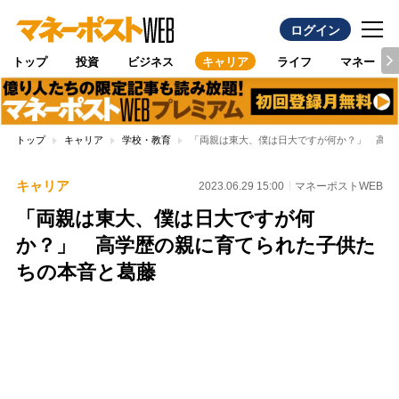
ログイン
トップ
投資
ビジネス
キャリア
ライフ
マネー
トップ
キャリア
学校・教育
「両親は東大、僕は日大ですが何か？」 高学
キャリア
2023.06.29 15:00
マネーポストWEB
「両親は東大、僕は日大ですが何
か？」 高学歴の親に育てられた子供た
ちの本音と葛藤
Loaded
:
100.00%
/
Unmute