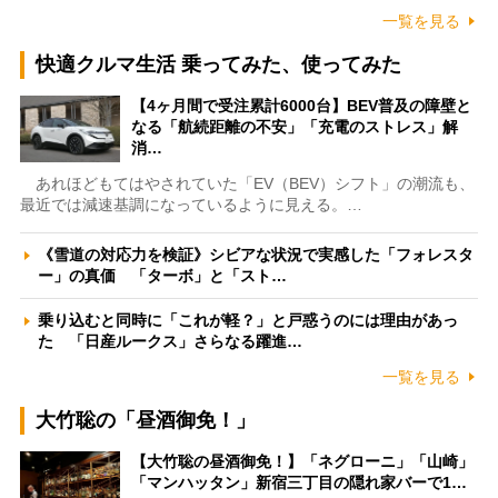
一覧を見る
快適クルマ生活 乗ってみた、使ってみた
【4ヶ月間で受注累計6000台】BEV普及の障壁と
なる「航続距離の不安」「充電のストレス」解
消…
あれほどもてはやされていた「EV（BEV）シフト」の潮流も、
最近では減速基調になっているように見える。…
《雪道の対応力を検証》シビアな状況で実感した「フォレスタ
ー」の真価 「ターボ」と「スト…
乗り込むと同時に「これが軽？」と戸惑うのには理由があっ
た 「日産ルークス」さらなる躍進…
一覧を見る
大竹聡の「昼酒御免！」
【大竹聡の昼酒御免！】「ネグローニ」「山崎」
「マンハッタン」新宿三丁目の隠れ家バーで1…