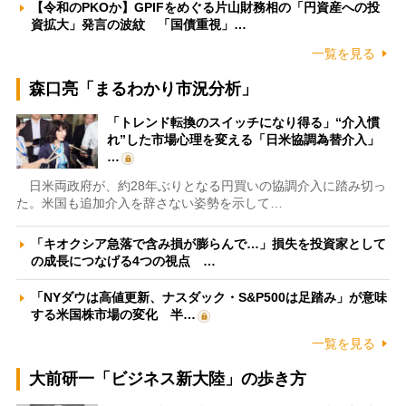
【令和のPKOか】GPIFをめぐる片山財務相の「円資産への投
資拡大」発言の波紋 「国債重視」…
一覧を見る
森口亮「まるわかり市況分析」
「トレンド転換のスイッチになり得る」“介入慣
れ”した市場心理を変える「日米協調為替介入」
…
日米両政府が、約28年ぶりとなる円買いの協調介入に踏み切っ
た。米国も追加介入を辞さない姿勢を示して…
「キオクシア急落で含み損が膨らんで…」損失を投資家として
の成長につなげる4つの視点 …
「NYダウは高値更新、ナスダック・S&P500は足踏み」が意味
する米国株市場の変化 半…
一覧を見る
大前研一「ビジネス新大陸」の歩き方