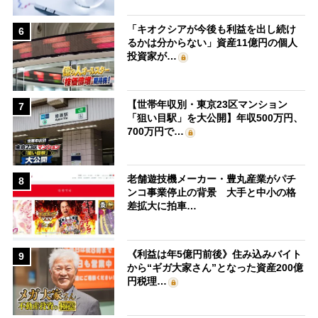
「キオクシアが今後も利益を出し続け
6
るかは分からない」資産11億円の個人
投資家が…
【世帯年収別・東京23区マンション
7
「狙い目駅」を大公開】年収500万円、
700万円で…
老舗遊技機メーカー・豊丸産業がパチ
8
ンコ事業停止の背景 大手と中小の格
差拡大に拍車…
《利益は年5億円前後》住み込みバイト
9
から“ギガ大家さん”となった資産200億
円税理…