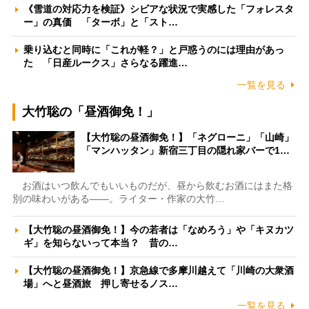
《雪道の対応力を検証》シビアな状況で実感した「フォレスタ
ー」の真価 「ターボ」と「スト…
乗り込むと同時に「これが軽？」と戸惑うのには理由があっ
た 「日産ルークス」さらなる躍進…
一覧を見る
大竹聡の「昼酒御免！」
【大竹聡の昼酒御免！】「ネグローニ」「山崎」
「マンハッタン」新宿三丁目の隠れ家バーで1…
お酒はいつ飲んでもいいものだが、昼から飲むお酒にはまた格
別の味わいがある――。ライター・作家の大竹…
【大竹聡の昼酒御免！】今の若者は「なめろう」や「キヌカツ
ギ」を知らないって本当？ 昔の…
【大竹聡の昼酒御免！】京急線で多摩川越えて「川崎の大衆酒
場」へと昼酒旅 押し寄せるノス…
一覧を見る