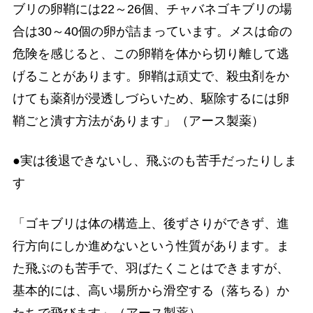
ブリの卵鞘には22～26個、チャバネゴキブリの場
合は30～40個の卵が詰まっています。メスは命の
危険を感じると、この卵鞘を体から切り離して逃
げることがあります。卵鞘は頑丈で、殺虫剤をか
けても薬剤が浸透しづらいため、駆除するには卵
鞘ごと潰す方法があります」（アース製薬）
●実は後退できないし、飛ぶのも苦手だったりしま
す
「ゴキブリは体の構造上、後ずさりができず、進
行方向にしか進めないという性質があります。ま
た飛ぶのも苦手で、羽ばたくことはできますが、
基本的には、高い場所から滑空する（落ちる）か
たちで飛びます」（アース製薬）。