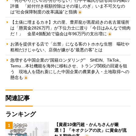
「何がやりたいのか分からない」竹中平蔵氏が語る高市内閣の
評価 「給付付き税額控除はその場しのぎ」いま不可欠なの
は“社会保障制度の改革議論”と指摘
【土俵に埋まるカネ】大の里、豊昇龍が黒星続きの名古屋場所
は「懸賞金2826万円」が下位力士に渡り「今日はみんなで焼肉
だ！」 金星4個配給で協会は年96万円の支出増に
お酒を提供する店で「出禁」になる客のトホホな生態 嘔吐や
粗相だけじゃない、店側が嫌がる“最悪の客”とは
急増する中国企業の“国籍ロンダリング” SHEIN、TikTok、
Temu…本社機能を海外に移転させ、トランプ関税の回避を狙
う 現地人を隠れ蓑にした中国企業の農業参入・土地取得への
懸念も
関連記事
ランキング
【資産10億円超・かんちさんが厳
1
選！】「キオクシアの次」に資金が流
れる期待の高…