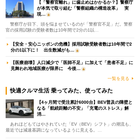
【「警察官離れ」に歯止めはかかるか？】警察庁
が本気で取り組む「警察組織の構造改革」 実
現…
警察庁が目下、頭を悩ませているのが「警察官不足」だ。警察
官の採用試験の受験者数は10年間で2分の1以…
【安全・安心ニッポンの危機】採用試験受験者数は10年間で2
分の1以下に！ 出生数減がも…
【医療崩壊】人口減少で「医師不足」に加えて「患者不足」に
見舞われ地域医療が限界に 今後…
一覧を見る
快適クルマ生活 乗ってみた、使ってみた
【4ヶ月間で受注累計6000台】BEV普及の障壁と
なる「航続距離の不安」「充電のストレス」解
消…
あれほどもてはやされていた「EV（BEV）シフト」の潮流も、
最近では減速基調になっているように見える。…