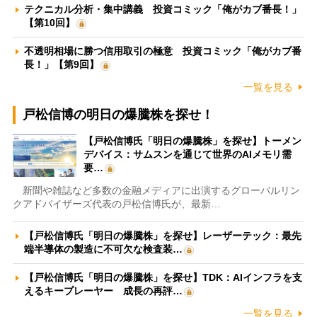
テクニカル分析・集中講義 投資コミック「俺がカブ番長！」
【第10回】
不透明相場に勝つ信用取引の極意 投資コミック「俺がカブ番
長！」【第9回】
一覧を見る
戸松信博の明日の爆騰株を探せ！
【戸松信博氏「明日の爆騰株」を探せ】トーメン
デバイス：サムスンを通じて世界のAIメモリ需
要…
新聞や雑誌など多数の金融メディアに出演するグローバルリン
クアドバイザーズ代表の戸松信博氏が、最新…
【戸松信博氏「明日の爆騰株」を探せ】レーザーテック：最先
端半導体の製造に不可欠な検査装…
【戸松信博氏「明日の爆騰株」を探せ】TDK：AIインフラを支
えるキープレーヤー 成長の再評…
一覧を見る