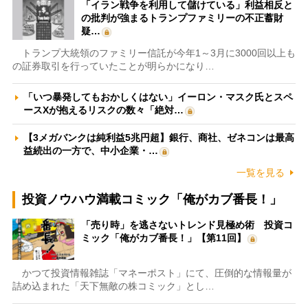
「イラン戦争を利用して儲けている」利益相反と
の批判が強まるトランプファミリーの不正蓄財
疑…
トランプ大統領のファミリー信託が今年1～3月に3000回以上も
の証券取引を行っていたことが明らかになり…
「いつ暴発してもおかしくはない」イーロン・マスク氏とスペ
ースXが抱えるリスクの数々「絶対…
【3メガバンクは純利益5兆円超】銀行、商社、ゼネコンは最高
益続出の一方で、中小企業・…
一覧を見る
投資ノウハウ満載コミック「俺がカブ番長！」
「売り時」を逃さないトレンド見極め術 投資コ
ミック「俺がカブ番長！」【第11回】
かつて投資情報雑誌「マネーポスト」にて、圧倒的な情報量が
詰め込まれた「天下無敵の株コミック」とし…