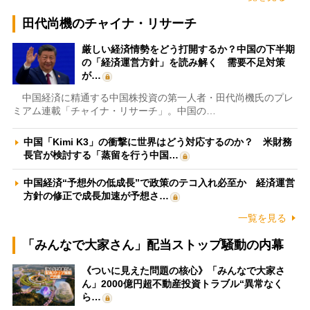
田代尚機のチャイナ・リサーチ
厳しい経済情勢をどう打開するか？中国の下半期
の「経済運営方針」を読み解く 需要不足対策
が…
中国経済に精通する中国株投資の第一人者・田代尚機氏のプレ
ミアム連載「チャイナ・リサーチ」。中国の…
中国「Kimi K3」の衝撃に世界はどう対応するのか？ 米財務
長官が検討する「蒸留を行う中国…
中国経済“予想外の低成長”で政策のテコ入れ必至か 経済運営
方針の修正で成長加速が予想さ…
一覧を見る
「みんなで大家さん」配当ストップ騒動の内幕
《ついに見えた問題の核心》「みんなで大家さ
ん」2000億円超不動産投資トラブル“異常なく
ら…