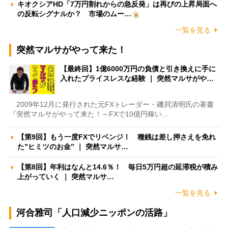
キオクシアHD「7万円割れからの急反発」は再びの上昇局面へ
の反転シグナルか？ 市場のムー…
一覧を見る
突然マルサがやって来た！
【最終回】1億6000万円の負債と引き換えに手に
入れたプライスレスな経験 ｜ 突然マルサがや…
2009年12月に発行された元FXトレーダー・磯貝清明氏の著書
『突然マルサがやって来た！～FXで10億円稼い…
【第9回】もう一度FXでリベンジ！ 種銭は差し押さえを免れ
た”ヒミツのお金” ｜ 突然マルサ…
【第8回】年利はなんと14.6％！ 毎日5万円超の延滞税が積み
上がっていく ｜ 突然マルサ…
一覧を見る
河合雅司「人口減少ニッポンの活路」