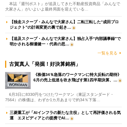
本誌『週刊ポスト』が追及してきた不動産投資商品「みんなで
大家さん」がいよいよ最終局面を迎えている…
【独走スクープ・みんなで大家さん】二転三転した“成田プロ
ジェクト”の計画変更の裏で起き…
【追及スクープ・みんなで大家さん】独占入手“内部議事録”で
明かされる柳瀬健一・代表の思…
一覧を見る
古賀真人「発掘！好決算銘柄」
《株価34％急落のワークマンに特大反転の期待》
6月の売上低迷を吹き飛ばす第1四半期決算、…
6月3日に8330円をつけたワークマン（東証スタンダード・
7564）の株価は、わずか1カ月あまりで約34％下落…
三菱重工が「AIインフラの新たな主役」として再評価される気
運 エヌビディアとの提携でAI…