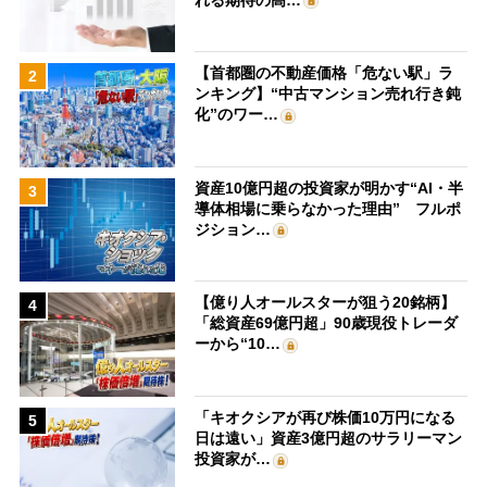
【首都圏の不動産価格「危ない駅」ラ
2
ンキング】“中古マンション売れ行き鈍
化”のワー…
資産10億円超の投資家が明かす“AI・半
3
導体相場に乗らなかった理由” フルポ
ジション…
【億り人オールスターが狙う20銘柄】
4
「総資産69億円超」90歳現役トレーダ
ーから“10…
「キオクシアが再び株価10万円になる
5
日は遠い」資産3億円超のサラリーマン
投資家が…