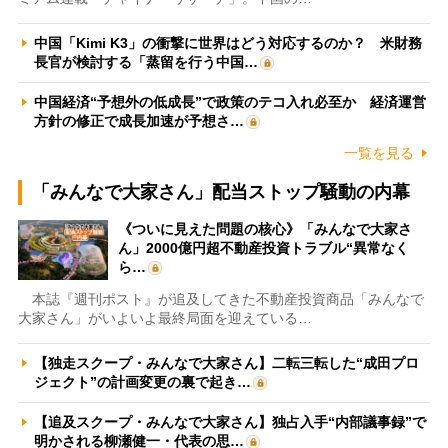
中国「Kimi K3」の衝撃に世界はどう対応するのか？ 米財務
長官が検討する「蒸留を行う中国…
中国経済“予想外の低成長”で政策のテコ入れ必至か 経済運営
方針の修正で成長加速が予想さ…
一覧を見る
「みんなで大家さん」配当ストップ騒動の内幕
《ついに見えた問題の核心》「みんなで大家さ
ん」2000億円超不動産投資トラブル“異常なく
ら…
本誌『週刊ポスト』が追及してきた不動産投資商品「みんなで
大家さん」がいよいよ最終局面を迎えている…
【独走スクープ・みんなで大家さん】二転三転した“成田プロ
ジェクト”の計画変更の裏で起き…
【追及スクープ・みんなで大家さん】独占入手“内部議事録”で
明かされる柳瀬健一・代表の思…