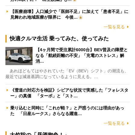
【医療崩壊】人口減少で「医師不足」に加えて「患者不足」に
見舞われ地域医療が限界に 今後…
一覧を見る
快適クルマ生活 乗ってみた、使ってみた
【4ヶ月間で受注累計6000台】BEV普及の障壁と
なる「航続距離の不安」「充電のストレス」解
消…
あれほどもてはやされていた「EV（BEV）シフト」の潮流も、
最近では減速基調になっているように見える。…
《雪道の対応力を検証》シビアな状況で実感した「フォレスタ
ー」の真価 「ターボ」と「スト…
乗り込むと同時に「これが軽？」と戸惑うのには理由があっ
た 「日産ルークス」さらなる躍進…
一覧を見る
大竹聡の「昼酒御免！」