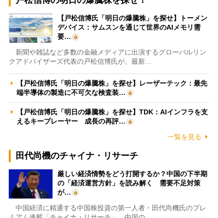
【戸松信博氏「明日の爆騰株」を探せ】トーメン
デバイス：サムスンを通じて世界のAIメモリ需
要…
新聞や雑誌など多数の金融メディアに出演するグローバルリン
クアドバイザーズ代表の戸松信博氏が、最新…
【戸松信博氏「明日の爆騰株」を探せ】レーザーテック：最先
端半導体の製造に不可欠な検査装…
【戸松信博氏「明日の爆騰株」を探せ】TDK：AIインフラを支
えるキープレーヤー 成長の再評…
一覧を見る
田代尚機のチャイナ・リサーチ
厳しい経済情勢をどう打開するか？中国の下半期
の「経済運営方針」を読み解く 需要不足対策
が…
中国経済に精通する中国株投資の第一人者・田代尚機氏のプレ
ミアム連載「チャイナ・リサーチ」。中国の…