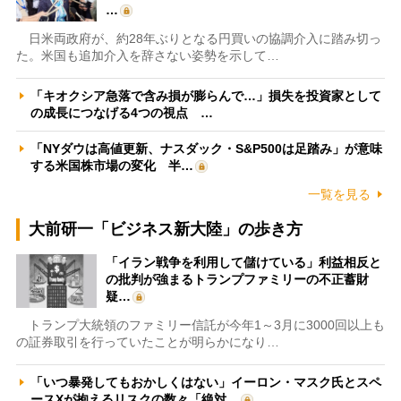
…
日米両政府が、約28年ぶりとなる円買いの協調介入に踏み切っ
た。米国も追加介入を辞さない姿勢を示して…
「キオクシア急落で含み損が膨らんで…」損失を投資家として
の成長につなげる4つの視点 …
「NYダウは高値更新、ナスダック・S&P500は足踏み」が意味
する米国株市場の変化 半…
一覧を見る
大前研一「ビジネス新大陸」の歩き方
「イラン戦争を利用して儲けている」利益相反と
の批判が強まるトランプファミリーの不正蓄財
疑…
トランプ大統領のファミリー信託が今年1～3月に3000回以上も
の証券取引を行っていたことが明らかになり…
「いつ暴発してもおかしくはない」イーロン・マスク氏とスペ
ースXが抱えるリスクの数々「絶対…