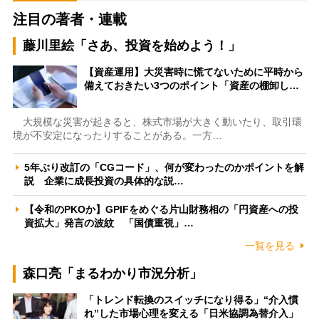
注目の著者・連載
藤川里絵「さあ、投資を始めよう！」
【資産運用】大災害時に慌てないために平時から
備えておきたい3つのポイント「資産の棚卸し…
大規模な災害が起きると、株式市場が大きく動いたり、取引環
境が不安定になったりすることがある。一方…
5年ぶり改訂の「CGコード」、何が変わったのかポイントを解
説 企業に成長投資の具体的な説…
【令和のPKOか】GPIFをめぐる片山財務相の「円資産への投
資拡大」発言の波紋 「国債重視」…
一覧を見る
森口亮「まるわかり市況分析」
「トレンド転換のスイッチになり得る」“介入慣
れ”した市場心理を変える「日米協調為替介入」