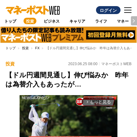
ログイン
トップ
投資
ビジネス
キャリア
ライフ
マネー
トップ
投資
FX
【ドル円週間見通し】伸び悩みか 昨年は為替介入もあった
投資
2023.06.25 08:00
マネーポストWEB
【ドル円週間見通し】伸び悩みか 昨年
は為替介入もあったが…
もっと見る
arrow_forward_ios