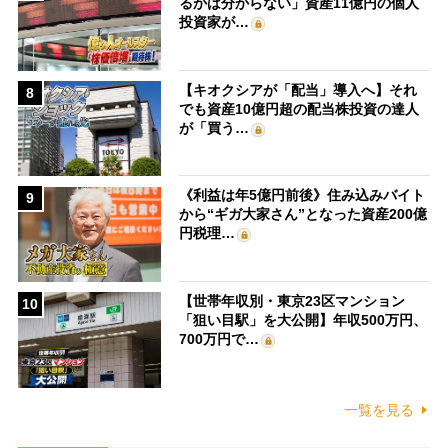
るかは分からない」資産11億円の個人
投資家が…
【キオクシアが「配当」導入へ】それ
8
でも資産10億円超の配当株投資の達人
が「買う…
《利益は年5億円前後》住み込みバイト
9
から“ギガ大家さん”となった資産200億
円税理…
【世帯年収別・東京23区マンション
10
「狙い目駅」を大公開】年収500万円、
700万円で…
一覧を見る