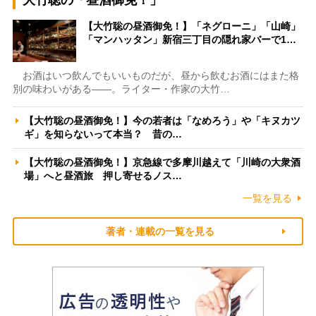
【大竹聡の昼酒御免！】「ネグローニ」「山崎」
「マンハッタン」新宿三丁目の隠れ家バーで1…
お酒はいつ飲んでもいいものだが、昼から飲むお酒にはまた格
別の味わいがある――。ライター・作家の大竹…
【大竹聡の昼酒御免！】今の若者は「なめろう」や「キヌカツ
ギ」を知らないって本当？ 昔の…
【大竹聡の昼酒御免！】京急線で多摩川越えて「川崎の大衆酒
場」へと昼酒旅 押し寄せるノス…
一覧を見る
著者・連載の一覧を見る