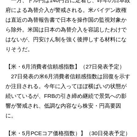
一方、ドル円は140円台に定着し、昨年の日本政
府による為替介入が警戒される。米バイデン政権
は直近の為替報告書で日本を操作国の監視対象か
ら除外。米国は日本の為替介入を容認したわけで
はないが、円安けん制を強く後押しする材料にな
りそうだ。
【米・6月消費者信頼感指数】（27日発表予定）
27日発表の米6月消費者信頼感指数は回復を示す
か注目される。今年に入ってほぼ横ばいの状態が
続いているが、FRBの引き締め継続で景気への影
響が警戒され、低調な内容なら株安・円高要因
に。
【米・5月PCEコア価格指数）】（30日発表予定）