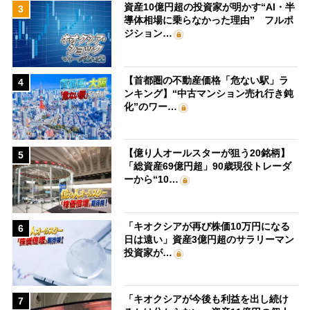
資産10億円超の投資家が明かす“AI・半
3
導体相場に乗らなかった理由” フルポ
ジション…
【首都圏の不動産価格「危ない駅」ラ
4
ンキング】“中古マンション売れ行き鈍
化”のワー…
【億り人オールスターが狙う20銘柄】
5
「総資産69億円超」90歳現役トレーダ
ーから“10…
「キオクシアが再び株価10万円になる
6
日は遠い」資産3億円超のサラリーマン
投資家が…
「キオクシアが今後も利益を出し続け
7