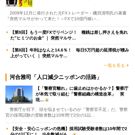
2009年12月に発行された元FXトレーダー・磯貝清明氏の著書
『突然マルサがやって来た！～FXで10億円稼い…
【第9回】もう一度FXでリベンジ！ 種銭は差し押さえを免れ
た”ヒミツのお金” ｜ 突然マルサ…
【第8回】年利はなんと14.6％！ 毎日5万円超の延滞税が積み
上がっていく ｜ 突然マルサ…
一覧を見る
河合雅司「人口減少ニッポンの活路」
【「警察官離れ」に歯止めはかかるか？】警察庁
が本気で取り組む「警察組織の構造改革」 実
現…
警察庁が目下、頭を悩ませているのが「警察官不足」だ。警察
官の採用試験の受験者数は10年間で2分の1以…
【安全・安心ニッポンの危機】採用試験受験者数は10年間で2
分の1以下に！ 出生数減がも…