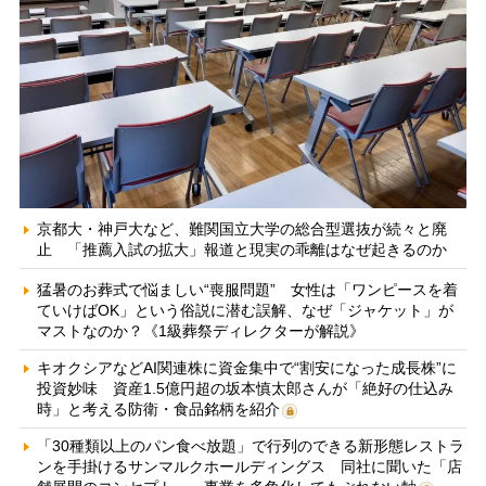
京都大・神戸大など、難関国立大学の総合型選抜が続々と廃
止 「推薦入試の拡大」報道と現実の乖離はなぜ起きるのか
猛暑のお葬式で悩ましい“喪服問題” 女性は「ワンピースを着
ていけばOK」という俗説に潜む誤解、なぜ「ジャケット」が
マストなのか？《1級葬祭ディレクターが解説》
キオクシアなどAI関連株に資金集中で“割安になった成長株”に
投資妙味 資産1.5億円超の坂本慎太郎さんが「絶好の仕込み
時」と考える防衛・食品銘柄を紹介
「30種類以上のパン食べ放題」で行列のできる新形態レストラ
ンを手掛けるサンマルクホールディングス 同社に聞いた「店