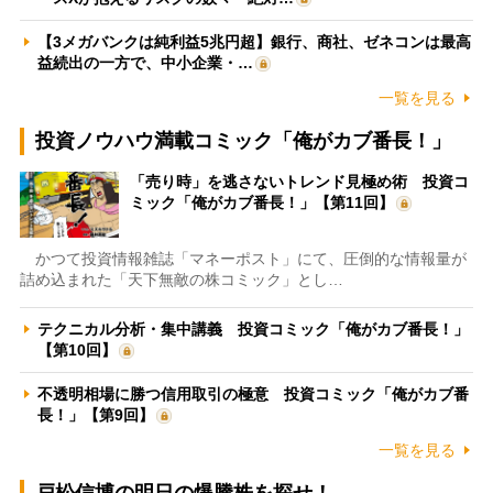
【3メガバンクは純利益5兆円超】銀行、商社、ゼネコンは最高
益続出の一方で、中小企業・…
一覧を見る
投資ノウハウ満載コミック「俺がカブ番長！」
「売り時」を逃さないトレンド見極め術 投資コ
ミック「俺がカブ番長！」【第11回】
かつて投資情報雑誌「マネーポスト」にて、圧倒的な情報量が
詰め込まれた「天下無敵の株コミック」とし…
テクニカル分析・集中講義 投資コミック「俺がカブ番長！」
【第10回】
不透明相場に勝つ信用取引の極意 投資コミック「俺がカブ番
長！」【第9回】
一覧を見る
戸松信博の明日の爆騰株を探せ！