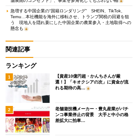
舗展開のコンセプト」、事業を多角化してもぶれない軸
急増する中国企業の“国籍ロンダリング” SHEIN、TikTok、
Temu…本社機能を海外に移転させ、トランプ関税の回避を狙
う 現地人を隠れ蓑にした中国企業の農業参入・土地取得への
懸念も
関連記事
ランキング
【資産10億円超・かんちさんが厳
1
選！】「キオクシアの次」に資金が流
れる期待の高…
老舗遊技機メーカー・豊丸産業がパチ
2
ンコ事業停止の背景 大手と中小の格
差拡大に拍車…