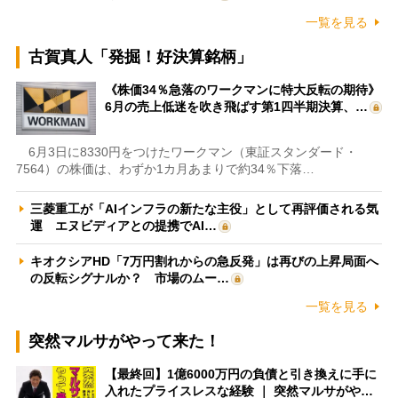
一覧を見る
古賀真人「発掘！好決算銘柄」
《株価34％急落のワークマンに特大反転の期待》
6月の売上低迷を吹き飛ばす第1四半期決算、…
6月3日に8330円をつけたワークマン（東証スタンダード・
7564）の株価は、わずか1カ月あまりで約34％下落…
三菱重工が「AIインフラの新たな主役」として再評価される気
運 エヌビディアとの提携でAI…
キオクシアHD「7万円割れからの急反発」は再びの上昇局面へ
の反転シグナルか？ 市場のムー…
一覧を見る
突然マルサがやって来た！
【最終回】1億6000万円の負債と引き換えに手に
入れたプライスレスな経験 ｜ 突然マルサがや…