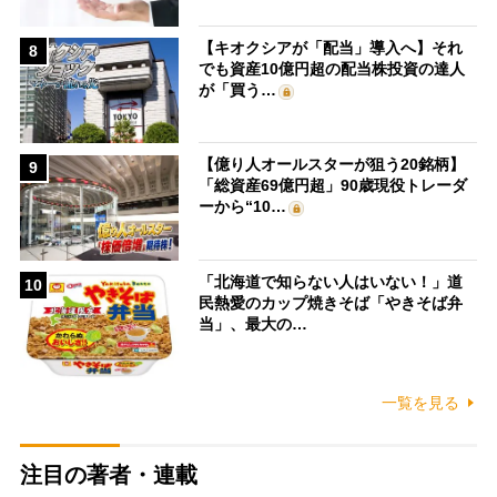
【キオクシアが「配当」導入へ】それ
8
でも資産10億円超の配当株投資の達人
が「買う…
【億り人オールスターが狙う20銘柄】
9
「総資産69億円超」90歳現役トレーダ
ーから“10…
「北海道で知らない人はいない！」道
10
民熱愛のカップ焼きそば「やきそば弁
当」、最大の…
一覧を見る
注目の著者・連載