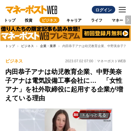
ログイン
トップ
投資
ビジネス
キャリア
ライフ
マネー
トップ
ビジネス
企業・業界
内田恭子アナは幼児教育企業、中野美奈子アナ
ビジネス
2023.07.02 07:00
マネーポストWEB
内田恭子アナは幼児教育企業、中野美奈
子アナは電気設備工事会社に… 「女性
アナ」を社外取締役に起用する企業が増
えている理由
もっと見る
arrow_forward_ios