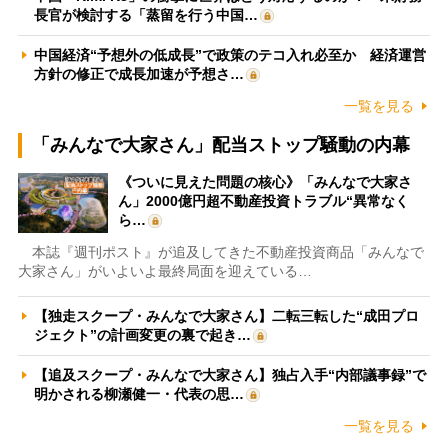
長官が検討する「蒸留を行う中国…
中国経済“予想外の低成長”で政策のテコ入れ必至か 経済運営
方針の修正で成長加速が予想さ…
一覧を見る
「みんなで大家さん」配当ストップ騒動の内幕
《ついに見えた問題の核心》「みんなで大家さ
ん」2000億円超不動産投資トラブル“異常なく
ら…
本誌『週刊ポスト』が追及してきた不動産投資商品「みんなで
大家さん」がいよいよ最終局面を迎えている…
【独走スクープ・みんなで大家さん】二転三転した“成田プロ
ジェクト”の計画変更の裏で起き…
【追及スクープ・みんなで大家さん】独占入手“内部議事録”で
明かされる柳瀬健一・代表の思…
一覧を見る