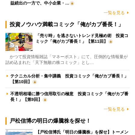
益続出の一方で、中小企業・…
一覧を見る
投資ノウハウ満載コミック「俺がカブ番長！」
「売り時」を逃さないトレンド見極め術 投資コ
ミック「俺がカブ番長！」【第11回】
かつて投資情報雑誌「マネーポスト」にて、圧倒的な情報量が
詰め込まれた「天下無敵の株コミック」とし…
テクニカル分析・集中講義 投資コミック「俺がカブ番長！」
【第10回】
不透明相場に勝つ信用取引の極意 投資コミック「俺がカブ番
長！」【第9回】
一覧を見る
戸松信博の明日の爆騰株を探せ！
【戸松信博氏「明日の爆騰株」を探せ】トーメン