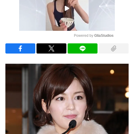
Powered by 
GliaStudios
Mute