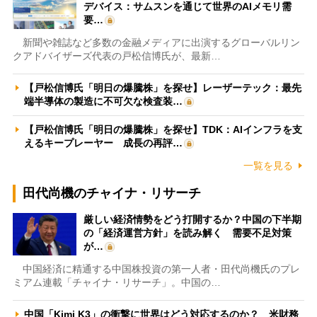
デバイス：サムスンを通じて世界のAIメモリ需
要…
新聞や雑誌など多数の金融メディアに出演するグローバルリン
クアドバイザーズ代表の戸松信博氏が、最新…
【戸松信博氏「明日の爆騰株」を探せ】レーザーテック：最先
端半導体の製造に不可欠な検査装…
【戸松信博氏「明日の爆騰株」を探せ】TDK：AIインフラを支
えるキープレーヤー 成長の再評…
一覧を見る
田代尚機のチャイナ・リサーチ
厳しい経済情勢をどう打開するか？中国の下半期
の「経済運営方針」を読み解く 需要不足対策
が…
中国経済に精通する中国株投資の第一人者・田代尚機氏のプレ
ミアム連載「チャイナ・リサーチ」。中国の…
中国「Kimi K3」の衝撃に世界はどう対応するのか？ 米財務