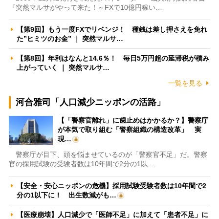
『突然マルサがやって来た！～FXで10億円稼い…
【第9回】もう一度FXでリベンジ！ 種銭は差し押さえを免れ
た”ヒミツのお金” ｜ 突然マルサ…
【第8回】年利はなんと14.6％！ 毎日5万円超の延滞税が積み
上がっていく ｜ 突然マルサ…
一覧を見る
河合雅司「人口減少ニッポンの活路」
【「警察官離れ」に歯止めはかかるか？】警察庁
が本気で取り組む「警察組織の構造改革」 実
現…
警察庁が目下、頭を悩ませているのが「警察官不足」だ。警察
官の採用試験の受験者数は10年間で2分の1以…
【安全・安心ニッポンの危機】採用試験受験者数は10年間で2
分の1以下に！ 出生数減がも…
【医療崩壊】人口減少で「医師不足」に加えて「患者不足」に