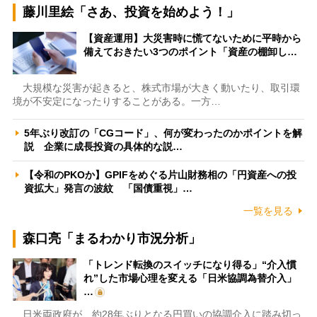
藤川里絵「さあ、投資を始めよう！」
【資産運用】大災害時に慌てないために平時から
備えておきたい3つのポイント「資産の棚卸し…
大規模な災害が起きると、株式市場が大きく動いたり、取引環
境が不安定になったりすることがある。一方…
5年ぶり改訂の「CGコード」、何が変わったのかポイントを解
説 企業に成長投資の具体的な説…
【令和のPKOか】GPIFをめぐる片山財務相の「円資産への投
資拡大」発言の波紋 「国債重視」…
一覧を見る
森口亮「まるわかり市況分析」
「トレンド転換のスイッチになり得る」“介入慣
れ”した市場心理を変える「日米協調為替介入」
…
日米両政府が、約28年ぶりとなる円買いの協調介入に踏み切っ