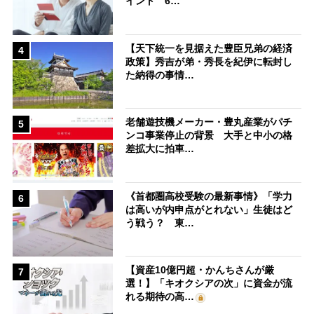
イント 6…
【天下統一を見据えた豊臣兄弟の経済
4
政策】秀吉が弟・秀長を紀伊に転封し
た納得の事情…
老舗遊技機メーカー・豊丸産業がパチ
5
ンコ事業停止の背景 大手と中小の格
差拡大に拍車…
《首都圏高校受験の最新事情》「学力
6
は高いが内申点がとれない」生徒はど
う戦う？ 東…
【資産10億円超・かんちさんが厳
7
選！】「キオクシアの次」に資金が流
れる期待の高…