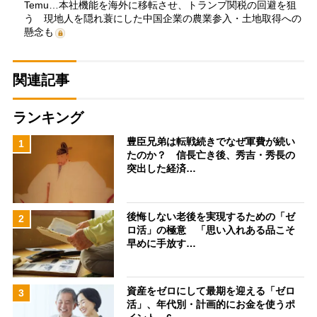
Temu…本社機能を海外に移転させ、トランプ関税の回避を狙
う 現地人を隠れ蓑にした中国企業の農業参入・土地取得への
懸念も
関連記事
ランキング
豊臣兄弟は転戦続きでなぜ軍費が続い
1
たのか？ 信長亡き後、秀吉・秀長の
突出した経済…
後悔しない老後を実現するための「ゼ
2
ロ活」の極意 「思い入れある品こそ
早めに手放す…
資産をゼロにして最期を迎える「ゼロ
3
活」、年代別・計画的にお金を使うポ