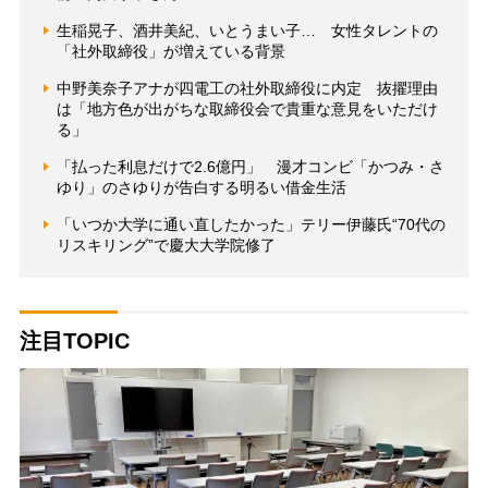
生稲晃子、酒井美紀、いとうまい子… 女性タレントの
「社外取締役」が増えている背景
中野美奈子アナが四電工の社外取締役に内定 抜擢理由
は「地方色が出がちな取締役会で貴重な意見をいただけ
る」
「払った利息だけで2.6億円」 漫才コンビ「かつみ・さ
ゆり」のさゆりが告白する明るい借金生活
「いつか大学に通い直したかった」テリー伊藤氏“70代の
リスキリング”で慶大大学院修了
注目TOPIC