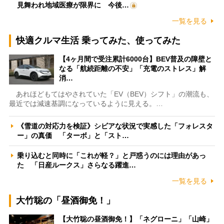
見舞われ地域医療が限界に 今後…
一覧を見る
快適クルマ生活 乗ってみた、使ってみた
【4ヶ月間で受注累計6000台】BEV普及の障壁と
なる「航続距離の不安」「充電のストレス」解
消…
あれほどもてはやされていた「EV（BEV）シフト」の潮流も、
最近では減速基調になっているように見える。…
《雪道の対応力を検証》シビアな状況で実感した「フォレスタ
ー」の真価 「ターボ」と「スト…
乗り込むと同時に「これが軽？」と戸惑うのには理由があっ
た 「日産ルークス」さらなる躍進…
一覧を見る
大竹聡の「昼酒御免！」
【大竹聡の昼酒御免！】「ネグローニ」「山崎」