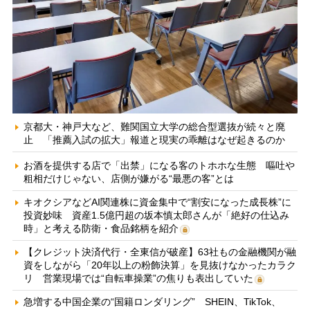
京都大・神戸大など、難関国立大学の総合型選抜が続々と廃
止 「推薦入試の拡大」報道と現実の乖離はなぜ起きるのか
お酒を提供する店で「出禁」になる客のトホホな生態 嘔吐や
粗相だけじゃない、店側が嫌がる“最悪の客”とは
キオクシアなどAI関連株に資金集中で“割安になった成長株”に
投資妙味 資産1.5億円超の坂本慎太郎さんが「絶好の仕込み
時」と考える防衛・食品銘柄を紹介
【クレジット決済代行・全東信が破産】63社もの金融機関が融
資をしながら「20年以上の粉飾決算」を見抜けなかったカラク
リ 営業現場では“自転車操業”の焦りも表出していた
急増する中国企業の“国籍ロンダリング” SHEIN、TikTok、