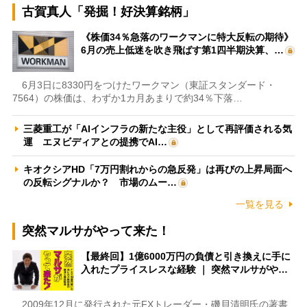
古賀真人「発掘！好決算銘柄」
《株価34％急落のワークマンに特大反転の期待》
6月の売上低迷を吹き飛ばす第1四半期決算、…
6月3日に8330円をつけたワークマン（東証スタンダード・
7564）の株価は、わずか1カ月あまりで約34％下落…
三菱重工が「AIインフラの新たな主役」として再評価される気
運 エヌビディアとの提携でAI…
キオクシアHD「7万円割れからの急反発」は再びの上昇局面へ
の反転シグナルか？ 市場のムー…
一覧を見る
突然マルサがやって来た！
【最終回】1億6000万円の負債と引き換えに手に
入れたプライスレスな経験 ｜ 突然マルサがや…
2009年12月に発行された元FXトレーダー・磯貝清明氏の著書