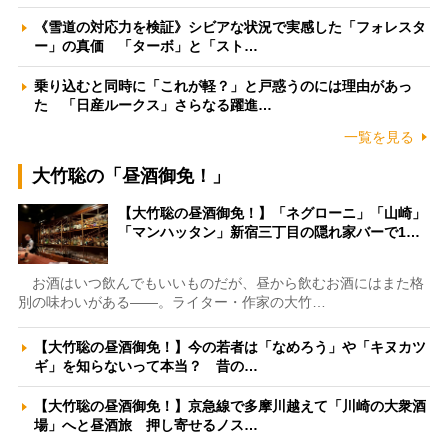
《雪道の対応力を検証》シビアな状況で実感した「フォレスタ
ー」の真価 「ターボ」と「スト…
乗り込むと同時に「これが軽？」と戸惑うのには理由があっ
た 「日産ルークス」さらなる躍進…
一覧を見る
大竹聡の「昼酒御免！」
【大竹聡の昼酒御免！】「ネグローニ」「山崎」
「マンハッタン」新宿三丁目の隠れ家バーで1…
お酒はいつ飲んでもいいものだが、昼から飲むお酒にはまた格
別の味わいがある――。ライター・作家の大竹…
【大竹聡の昼酒御免！】今の若者は「なめろう」や「キヌカツ
ギ」を知らないって本当？ 昔の…
【大竹聡の昼酒御免！】京急線で多摩川越えて「川崎の大衆酒
場」へと昼酒旅 押し寄せるノス…