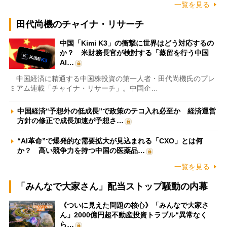
一覧を見る
田代尚機のチャイナ・リサーチ
中国「Kimi K3」の衝撃に世界はどう対応するの
か？ 米財務長官が検討する「蒸留を行う中国
AI…
中国経済に精通する中国株投資の第一人者・田代尚機氏のプレ
ミアム連載「チャイナ・リサーチ」。中国企…
中国経済“予想外の低成長”で政策のテコ入れ必至か 経済運営
方針の修正で成長加速が予想さ…
“AI革命”で爆発的な需要拡大が見込まれる「CXO」とは何
か？ 高い競争力を持つ中国の医薬品…
一覧を見る
「みんなで大家さん」配当ストップ騒動の内幕
《ついに見えた問題の核心》「みんなで大家さ
ん」2000億円超不動産投資トラブル“異常なく
ら…