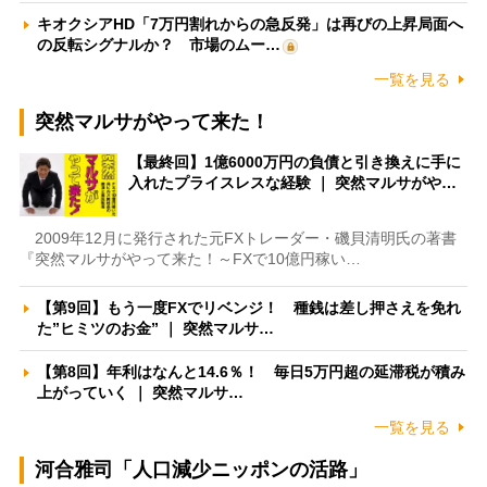
キオクシアHD「7万円割れからの急反発」は再びの上昇局面へ
の反転シグナルか？ 市場のムー…
一覧を見る
突然マルサがやって来た！
【最終回】1億6000万円の負債と引き換えに手に
入れたプライスレスな経験 ｜ 突然マルサがや…
2009年12月に発行された元FXトレーダー・磯貝清明氏の著書
『突然マルサがやって来た！～FXで10億円稼い…
【第9回】もう一度FXでリベンジ！ 種銭は差し押さえを免れ
た”ヒミツのお金” ｜ 突然マルサ…
【第8回】年利はなんと14.6％！ 毎日5万円超の延滞税が積み
上がっていく ｜ 突然マルサ…
一覧を見る
河合雅司「人口減少ニッポンの活路」