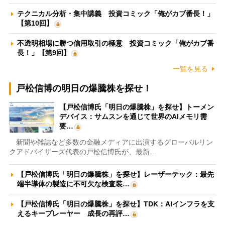
テクニカル分析・集中講義 投資コミック「俺がカブ番長！」
【第10回】
不透明相場に勝つ信用取引の極意 投資コミック「俺がカブ番
長！」【第9回】
一覧を見る
戸松信博の明日の爆騰株を探せ！
【戸松信博氏「明日の爆騰株」を探せ】トーメン
デバイス：サムスンを通じて世界のAIメモリ需
要…
新聞や雑誌など多数の金融メディアに出演するグローバルリン
クアドバイザーズ代表の戸松信博氏が、最新…
【戸松信博氏「明日の爆騰株」を探せ】レーザーテック：最先
端半導体の製造に不可欠な検査装…
【戸松信博氏「明日の爆騰株」を探せ】TDK：AIインフラを支
えるキープレーヤー 成長の再評…