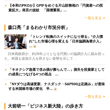
【令和のPKOか】GPIFをめぐる片山財務相の「円資産への投
資拡大」発言の波紋 「国債重視」…
一覧を見る
森口亮「まるわかり市況分析」
「トレンド転換のスイッチになり得る」“介入慣
れ”した市場心理を変える「日米協調為替介入」
…
日米両政府が、約28年ぶりとなる円買いの協調介入に踏み切っ
た。米国も追加介入を辞さない姿勢を示して…
「キオクシア急落で含み損が膨らんで…」損失を投資家として
の成長につなげる4つの視点 …
「NYダウは高値更新、ナスダック・S&P500は足踏み」が意味
する米国株市場の変化 半…
一覧を見る
大前研一「ビジネス新大陸」の歩き方