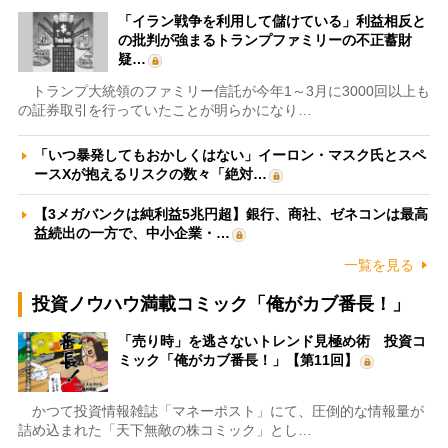
「イラン戦争を利用して儲けている」利益相反と
の批判が強まるトランプファミリーの不正蓄財
疑…
トランプ大統領のファミリー信託が今年1～3月に3000回以上も
の証券取引を行っていたことが明らかになり…
「いつ暴発してもおかしくはない」イーロン・マスク氏とスペ
ースXが抱えるリスクの数々「絶対…
【3メガバンクは純利益5兆円超】銀行、商社、ゼネコンは最高
益続出の一方で、中小企業・…
一覧を見る
投資ノウハウ満載コミック「俺がカブ番長！」
「売り時」を逃さないトレンド見極め術 投資コ
ミック「俺がカブ番長！」【第11回】
かつて投資情報雑誌「マネーポスト」にて、圧倒的な情報量が
詰め込まれた「天下無敵の株コミック」とし…