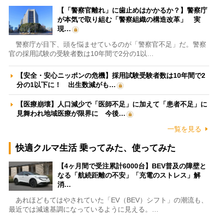
【「警察官離れ」に歯止めはかかるか？】警察庁
が本気で取り組む「警察組織の構造改革」 実
現…
警察庁が目下、頭を悩ませているのが「警察官不足」だ。警察
官の採用試験の受験者数は10年間で2分の1以…
【安全・安心ニッポンの危機】採用試験受験者数は10年間で2
分の1以下に！ 出生数減がも…
【医療崩壊】人口減少で「医師不足」に加えて「患者不足」に
見舞われ地域医療が限界に 今後…
一覧を見る
快適クルマ生活 乗ってみた、使ってみた
【4ヶ月間で受注累計6000台】BEV普及の障壁と
なる「航続距離の不安」「充電のストレス」解
消…
あれほどもてはやされていた「EV（BEV）シフト」の潮流も、
最近では減速基調になっているように見える。…