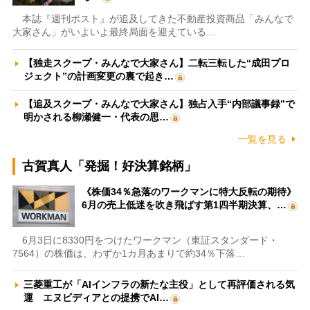
本誌『週刊ポスト』が追及してきた不動産投資商品「みんなで
大家さん」がいよいよ最終局面を迎えている…
【独走スクープ・みんなで大家さん】二転三転した“成田プロ
ジェクト”の計画変更の裏で起き…
【追及スクープ・みんなで大家さん】独占入手“内部議事録”で
明かされる柳瀬健一・代表の思…
一覧を見る
古賀真人「発掘！好決算銘柄」
《株価34％急落のワークマンに特大反転の期待》
6月の売上低迷を吹き飛ばす第1四半期決算、…
6月3日に8330円をつけたワークマン（東証スタンダード・
7564）の株価は、わずか1カ月あまりで約34％下落…
三菱重工が「AIインフラの新たな主役」として再評価される気
運 エヌビディアとの提携でAI…