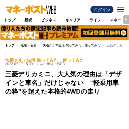
ログイン
トップ
投資
ビジネス
キャリア
ライフ
マネー
トップ
連載・著者
快適クルマ生活 乗ってみた、使ってみた
三菱デリカミニ
快適クルマ生活 乗ってみた、使ってみた
2023.07.17 15:00
マネーポストWEB
三菱デリカミニ、大人気の理由は「デザ
インと車名」だけじゃない “軽乗用車
の粋”を超えた本格的4WDの走り
Loaded
:
89.01%
/
Unmute