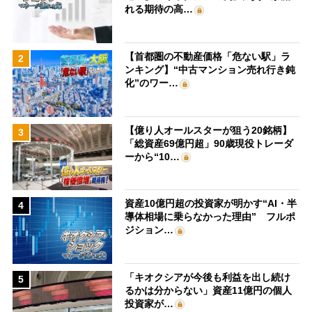
れる期待の高…
【首都圏の不動産価格「危ない駅」ラ
2
ンキング】“中古マンション売れ行き鈍
化”のワー…
【億り人オールスターが狙う20銘柄】
3
「総資産69億円超」90歳現役トレーダ
ーから“10…
資産10億円超の投資家が明かす“AI・半
4
導体相場に乗らなかった理由” フルポ
ジション…
「キオクシアが今後も利益を出し続け
5
るかは分からない」資産11億円の個人
投資家が…