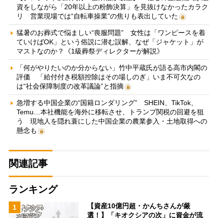
資をしながら「20年以上の粉飾決算」を見抜けなかったカラク
リ 営業現場では“自転車操業”の焦りも表出していた
猛暑のお葬式で悩ましい“喪服問題” 女性は「ワンピースを着
ていけばOK」という俗説に潜む誤解、なぜ「ジャケット」が
マストなのか？《1級葬祭ディレクターが解説》
「何がやりたいのか分からない」竹中平蔵氏が語る高市内閣の
評価 「給付付き税額控除はその場しのぎ」いま不可欠なの
は“社会保障制度の改革議論”と指摘
急増する中国企業の“国籍ロンダリング” SHEIN、TikTok、
Temu…本社機能を海外に移転させ、トランプ関税の回避を狙
う 現地人を隠れ蓑にした中国企業の農業参入・土地取得への
懸念も
関連記事
ランキング
【資産10億円超・かんちさんが厳
1
選！】「キオクシアの次」に資金が流