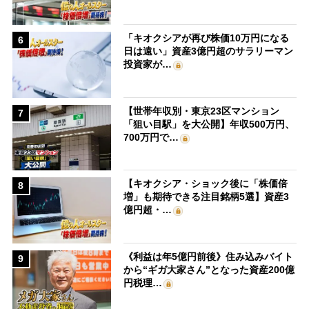
「キオクシアが再び株価10万円になる
6
日は遠い」資産3億円超のサラリーマン
投資家が…
【世帯年収別・東京23区マンション
7
「狙い目駅」を大公開】年収500万円、
700万円で…
【キオクシア・ショック後に「株価倍
8
増」も期待できる注目銘柄5選】資産3
億円超・…
《利益は年5億円前後》住み込みバイト
9
から“ギガ大家さん”となった資産200億
円税理…