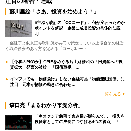
注目の著者・連載
藤川里絵「さあ、投資を始めよう！」
5年ぶり改訂の「CGコード」、何が変わったのか
ポイントを解説 企業に成長投資の具体的な説
明…
金融庁と東京証券取引所が共同で策定している上場企業の経営
や取締役会のあり方を定める「コーポレート…
【令和のPKOか】GPIFをめぐる片山財務相の「円資産への投
資拡大」発言の波紋 「国債重視」…
インフレでも「物価負け」しない金融商品「物価連動国債」に
注目 元本が物価の動きに合わせ…
一覧を見る
森口亮「まるわかり市況分析」
「キオクシア急落で含み損が膨らんで…」損失を
投資家としての成長につなげる4つの視点 「…