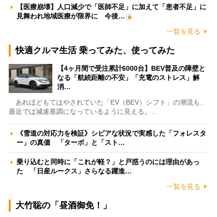
【医療崩壊】人口減少で「医師不足」に加えて「患者不足」に
見舞われ地域医療が限界に 今後…
一覧を見る
快適クルマ生活 乗ってみた、使ってみた
【4ヶ月間で受注累計6000台】BEV普及の障壁と
なる「航続距離の不安」「充電のストレス」解
消…
あれほどもてはやされていた「EV（BEV）シフト」の潮流も、
最近では減速基調になっているように見える。…
《雪道の対応力を検証》シビアな状況で実感した「フォレスタ
ー」の真価 「ターボ」と「スト…
乗り込むと同時に「これが軽？」と戸惑うのには理由があっ
た 「日産ルークス」さらなる躍進…
一覧を見る
大竹聡の「昼酒御免！」