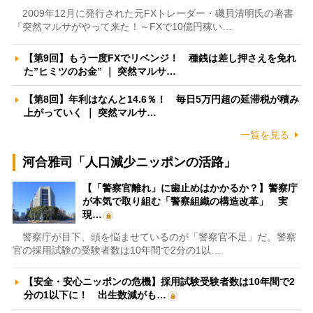
2009年12月に発行された元FXトレーダー・磯貝清明氏の著書
『突然マルサがやって来た！～FXで10億円稼い…
【第9回】もう一度FXでリベンジ！ 種銭は差し押さえを免れ
た”ヒミツのお金” ｜ 突然マルサ…
【第8回】年利はなんと14.6％！ 毎日5万円超の延滞税が積み
上がっていく ｜ 突然マルサ…
一覧を見る
河合雅司「人口減少ニッポンの活路」
【「警察官離れ」に歯止めはかかるか？】警察庁
が本気で取り組む「警察組織の構造改革」 実
現…
警察庁が目下、頭を悩ませているのが「警察官不足」だ。警察
官の採用試験の受験者数は10年間で2分の1以…
【安全・安心ニッポンの危機】採用試験受験者数は10年間で2
分の1以下に！ 出生数減がも…