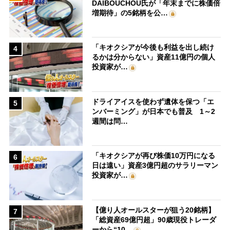
DAIBOUCHOU氏が「年末までに株価倍
増期待」の5銘柄を公…
「キオクシアが今後も利益を出し続け
4
るかは分からない」資産11億円の個人
投資家が…
ドライアイスを使わず遺体を保つ「エ
5
ンバーミング」が日本でも普及 1～2
週間は問…
「キオクシアが再び株価10万円になる
6
日は遠い」資産3億円超のサラリーマン
投資家が…
【億り人オールスターが狙う20銘柄】
7
「総資産69億円超」90歳現役トレーダ
ーから“10…