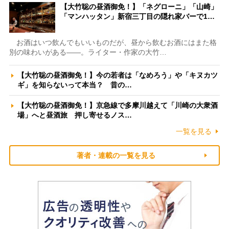
【大竹聡の昼酒御免！】「ネグローニ」「山崎」
「マンハッタン」新宿三丁目の隠れ家バーで1…
お酒はいつ飲んでもいいものだが、昼から飲むお酒にはまた格
別の味わいがある――。ライター・作家の大竹…
【大竹聡の昼酒御免！】今の若者は「なめろう」や「キヌカツ
ギ」を知らないって本当？ 昔の…
【大竹聡の昼酒御免！】京急線で多摩川越えて「川崎の大衆酒
場」へと昼酒旅 押し寄せるノス…
一覧を見る
著者・連載の一覧を見る