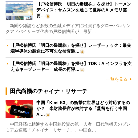
【戸松信博氏「明日の爆騰株」を探せ】トーメン
デバイス：サムスンを通じて世界のAIメモリ需
要…
新聞や雑誌など多数の金融メディアに出演するグローバルリン
クアドバイザーズ代表の戸松信博氏が、最新…
【戸松信博氏「明日の爆騰株」を探せ】レーザーテック：最先
端半導体の製造に不可欠な検査装…
【戸松信博氏「明日の爆騰株」を探せ】TDK：AIインフラを支
えるキープレーヤー 成長の再評…
一覧を見る
田代尚機のチャイナ・リサーチ
中国「Kimi K3」の衝撃に世界はどう対応するの
か？ 米財務長官が検討する「蒸留を行う中国
AI…
中国経済に精通する中国株投資の第一人者・田代尚機氏のプレ
ミアム連載「チャイナ・リサーチ」。中国企…