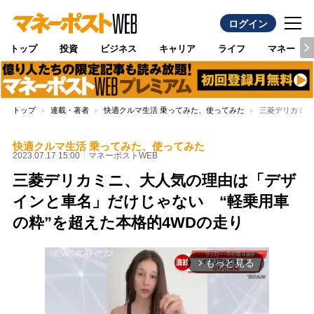
ログイン
トップ
投資
ビジネス
キャリア
ライフ
マネー
トップ
連載・著者
快適クルマ生活 乗ってみた、使ってみた
三菱デリカミニ
快適クルマ生活 乗ってみた、使ってみた
2023.07.17 15:00
マネーポストWEB
三菱デリカミニ、大人気の理由は「デザ
インと車名」だけじゃない “軽乗用車
の粋”を超えた本格的4WDの走り
もっと見る
arrow_forward_ios