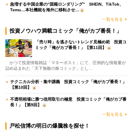
急増する中国企業の“国籍ロンダリング” SHEIN、TikTok、
Temu…本社機能を海外に移転させ…
一覧を見る
投資ノウハウ満載コミック「俺がカブ番長！」
「売り時」を逃さないトレンド見極め術 投資コ
ミック「俺がカブ番長！」【第11回】
かつて投資情報雑誌「マネーポスト」にて、圧倒的な情報量が
詰め込まれた「天下無敵の株コミック」とし…
テクニカル分析・集中講義 投資コミック「俺がカブ番長！」
【第10回】
不透明相場に勝つ信用取引の極意 投資コミック「俺がカブ番
長！」【第9回】
一覧を見る
戸松信博の明日の爆騰株を探せ！