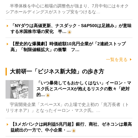
半導体株を中心に相場の調整色が強まり、7月中旬にはキオク
シアホールディングスがストップ安をつけるな…
「NYダウは高値更新、ナスダック・S&P500は足踏み」が意味
する米国株市場の変化 半…
【歴史的な爆騰劇】時価総額10兆円企業が「2連続ストップ
高」「制限値幅拡大」の衝撃 フ…
一覧を見る
大前研一「ビジネス新大陸」の歩き方
「いつ暴発してもおかしくはない」イーロン・マ
スク氏とスペースXが抱えるリスクの数々「絶対
的…
宇宙開発企業「スペースX」の上場で史上初の「兆万長者（ト
リリオネア）」となったイーロン・マスク氏。…
【3メガバンクは純利益5兆円超】銀行、商社、ゼネコンは最高
益続出の一方で、中小企業・…