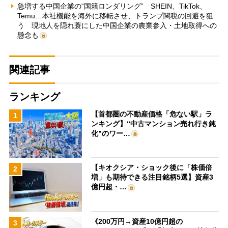
急増する中国企業の“国籍ロンダリング” SHEIN、TikTok、
Temu…本社機能を海外に移転させ、トランプ関税の回避を狙
う 現地人を隠れ蓑にした中国企業の農業参入・土地取得への
懸念も
関連記事
ランキング
【首都圏の不動産価格「危ない駅」ラ
1
ンキング】“中古マンション売れ行き鈍
化”のワー…
【キオクシア・ショック後に「株価倍
2
増」も期待できる注目銘柄5選】資産3
億円超・…
《200万円→資産10億円超の
3