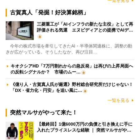
一覧を見る
古賀真人「発掘！好決算銘柄」
三菱重工が「AIインフラの新たな主役」として再
評価される気運 エヌビディアとの提携でAIデ…
今年の株式市場を牽引してきたAI・半導体関連株に、調整の動
きが広がっている。そうしたなか、再び注目…
キオクシアHD「7万円割れからの急反発」は再びの上昇局面へ
の反転シグナルか？ 市場のムー…
《億り人・古賀真人氏が厳選》野村総合研究所だけじゃない！
「DX・省力化・円安」を追い風に…
一覧を見る
突然マルサがやって来た！
【最終回】1億6000万円の負債と引き換えに手に
入れたプライスレスな経験 ｜ 突然マルサがや…