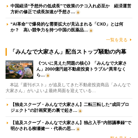
中国経済“予想外の低成長”で政策のテコ入れ必至か 経済運営
方針の修正で成長加速が予想さ…
“AI革命”で爆発的な需要拡大が見込まれる「CXO」とは何
か？ 高い競争力を持つ中国の医薬品…
一覧を見る
「みんなで大家さん」配当ストップ騒動の内幕
《ついに見えた問題の核心》「みんなで大家さ
ん」2000億円超不動産投資トラブル“異常なく
ら…
本誌『週刊ポスト』が追及してきた不動産投資商品「みんなで
大家さん」がいよいよ最終局面を迎えている…
【独走スクープ・みんなで大家さん】二転三転した“成田プロ
ジェクト”の計画変更の裏で起き…
【追及スクープ・みんなで大家さん】独占入手“内部議事録”で
明かされる柳瀬健一・代表の思…