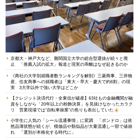
京都大・神戸大など、難関国立大学の総合型選抜が続々と廃
止 「推薦入試の拡大」報道と現実の乖離はなぜ起きるのか
《商社の大学別就職者数ランキングを解剖》三菱商事、三井物
産、住友商事への就職者は「東大・早大・慶大で約6割」の現
実 3大学以外で強い大学はどこか
【クレジット決済代行・全東信が破産】63社もの金融機関が融
資をしながら「20年以上の粉飾決算」を見抜けなかったカラク
リ 営業現場では“自転車操業”の焦りも表出していた
小学生に人気の「シール流通事情」に変調 「ボンドロ」は依
然品薄状態が続くが、模倣品や類似品が大量流通し一部で値崩
れ 「選別が本格化する時代に」