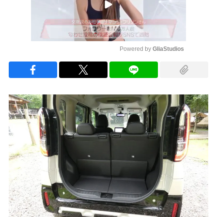
Powered by 
GliaStudios
Mute