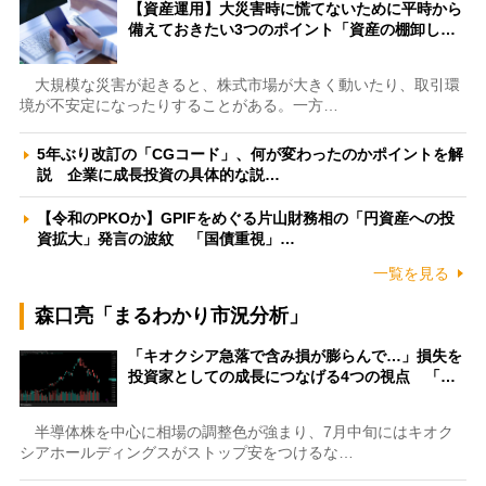
【資産運用】大災害時に慌てないために平時から
備えておきたい3つのポイント「資産の棚卸し…
大規模な災害が起きると、株式市場が大きく動いたり、取引環
境が不安定になったりすることがある。一方…
5年ぶり改訂の「CGコード」、何が変わったのかポイントを解
説 企業に成長投資の具体的な説…
【令和のPKOか】GPIFをめぐる片山財務相の「円資産への投
資拡大」発言の波紋 「国債重視」…
一覧を見る
森口亮「まるわかり市況分析」
「キオクシア急落で含み損が膨らんで…」損失を
投資家としての成長につなげる4つの視点 「…
半導体株を中心に相場の調整色が強まり、7月中旬にはキオク
シアホールディングスがストップ安をつけるな…