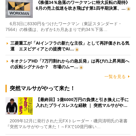
《株価34％急落のワークマンに特大反転の期待》
6月の売上低迷を吹き飛ばす第1四半期決算、…
6月3日に8330円をつけたワークマン（東証スタンダード・
7564）の株価は、わずか1カ月あまりで約34％下落…
三菱重工が「AIインフラの新たな主役」として再評価される気
運 エヌビディアとの提携でAI…
キオクシアHD「7万円割れからの急反発」は再びの上昇局面へ
の反転シグナルか？ 市場のムー…
一覧を見る
突然マルサがやって来た！
【最終回】1億6000万円の負債と引き換えに手に
入れたプライスレスな経験 ｜ 突然マルサがや…
2009年12月に発行された元FXトレーダー・磯貝清明氏の著書
『突然マルサがやって来た！～FXで10億円稼い…