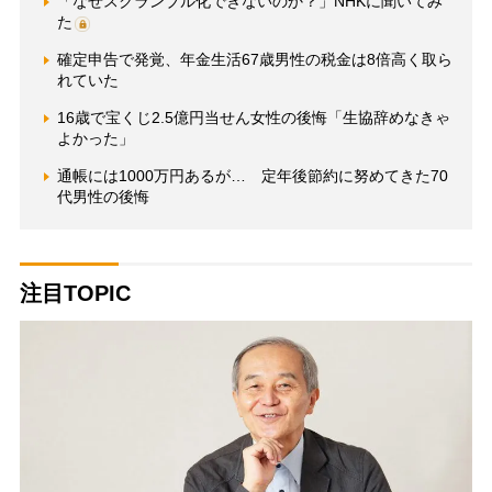
「なぜスクランブル化できないのか？」NHKに聞いてみ
た
確定申告で発覚、年金生活67歳男性の税金は8倍高く取ら
れていた
16歳で宝くじ2.5億円当せん女性の後悔「生協辞めなきゃ
よかった」
通帳には1000万円あるが… 定年後節約に努めてきた70
代男性の後悔
注目TOPIC