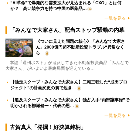
“AI革命”で爆発的な需要拡大が見込まれる「CXO」とは何
か？ 高い競争力を持つ中国の医薬品…
一覧を見る
「みんなで大家さん」配当ストップ騒動の内幕
《ついに見えた問題の核心》「みんなで大家さ
ん」2000億円超不動産投資トラブル“異常なく
ら…
本誌『週刊ポスト』が追及してきた不動産投資商品「みんなで
大家さん」がいよいよ最終局面を迎えている…
【独走スクープ・みんなで大家さん】二転三転した“成田プロ
ジェクト”の計画変更の裏で起き…
【追及スクープ・みんなで大家さん】独占入手“内部議事録”で
明かされる柳瀬健一・代表の思…
一覧を見る
古賀真人「発掘！好決算銘柄」