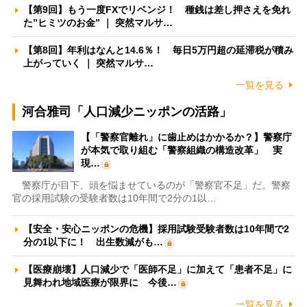
【第9回】もう一度FXでリベンジ！ 種銭は差し押さえを免れ
た”ヒミツのお金” ｜ 突然マルサ…
【第8回】年利はなんと14.6％！ 毎日5万円超の延滞税が積み
上がっていく ｜ 突然マルサ…
一覧を見る
河合雅司「人口減少ニッポンの活路」
【「警察官離れ」に歯止めはかかるか？】警察庁
が本気で取り組む「警察組織の構造改革」 実
現…
警察庁が目下、頭を悩ませているのが「警察官不足」だ。警察
官の採用試験の受験者数は10年間で2分の1以…
【安全・安心ニッポンの危機】採用試験受験者数は10年間で2
分の1以下に！ 出生数減がも…
【医療崩壊】人口減少で「医師不足」に加えて「患者不足」に
見舞われ地域医療が限界に 今後…
一覧を見る