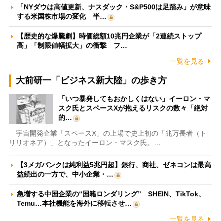
「NYダウは高値更新、ナスダック・S&P500は足踏み」が意味
する米国株市場の変化 半…
【歴史的な爆騰劇】時価総額10兆円企業が「2連続ストップ
高」「制限値幅拡大」の衝撃 フ…
一覧を見る
大前研一「ビジネス新大陸」の歩き方
「いつ暴発してもおかしくはない」イーロン・マ
スク氏とスペースXが抱えるリスクの数々「絶対
的…
宇宙開発企業「スペースX」の上場で史上初の「兆万長者（ト
リリオネア）」となったイーロン・マスク氏。…
【3メガバンクは純利益5兆円超】銀行、商社、ゼネコンは最高
益続出の一方で、中小企業・…
急増する中国企業の“国籍ロンダリング” SHEIN、TikTok、
Temu…本社機能を海外に移転させ…
一覧を見る