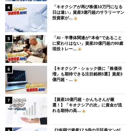
「キオクシアが再び株価10万円になる
4
日は遠い」資産3億円超のサラリーマン
投資家が…
「AI・半導体関連が“本命”であること
5
に変わりはない」資産20億円超の90歳
現役トレー…
【キオクシア・ショック後に「株価倍
6
増」も期待できる注目銘柄5選】資産3
億円超・…
【資産10億円超・かんちさんが厳
7
選！】「キオクシアの次」に資金が流
れる期待の高…
《2年弱で資産17.5倍の元証券マンが