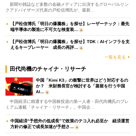
新聞や雑誌など多数の金融メディアに出演するグローバルリン
クアドバイザーズ代表の戸松信博氏が、最新…
【戸松信博氏「明日の爆騰株」を探せ】レーザーテック：最先
端半導体の製造に不可欠な検査装…
【戸松信博氏「明日の爆騰株」を探せ】TDK：AIインフラを支
えるキープレーヤー 成長の再評…
一覧を見る
田代尚機のチャイナ・リサーチ
中国「Kimi K3」の衝撃に世界はどう対応するの
か？ 米財務長官が検討する「蒸留を行う中国
AI…
中国経済に精通する中国株投資の第一人者・田代尚機氏のプレ
ミアム連載「チャイナ・リサーチ」。中国企…
中国経済“予想外の低成長”で政策のテコ入れ必至か 経済運営
方針の修正で成長加速が予想さ…