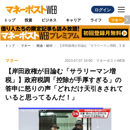
ログイン
トップ
投資
ビジネス
キャリア
ライフ
マネー
トップ
マネー
税金・給付
【岸田政権が目論む「サラリーマン増税」】政府
マネー
2023.07.07 16:00
マネーポストWEB
【岸田政権が目論む「サラリーマン増
税」】政府税調「控除が手厚すぎる」の
答申に怒りの声「どれだけ天引きされて
いると思ってるんだ！」