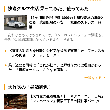
快適クルマ生活 乗ってみた、使ってみた
【4ヶ月間で受注累計6000台】BEV普及の障壁と
なる「航続距離の不安」「充電のストレス」解
消…
あれほどもてはやされていた「EV（BEV）シフト」の潮流も、
最近では減速基調になっているように見える。…
《雪道の対応力を検証》シビアな状況で実感した「フォレスタ
ー」の真価 「ターボ」と「スト…
乗り込むと同時に「これが軽？」と戸惑うのには理由があっ
た 「日産ルークス」さらなる躍進…
一覧を見る
大竹聡の「昼酒御免！」
【大竹聡の昼酒御免！】「ネグローニ」「山崎」
「マンハッタン」新宿三丁目の隠れ家バーで1…