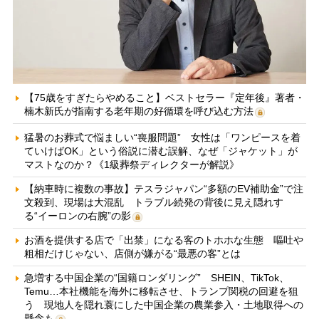
【75歳をすぎたらやめること】ベストセラー『定年後』著者・
楠木新氏が指南する老年期の好循環を呼び込む方法
猛暑のお葬式で悩ましい“喪服問題” 女性は「ワンピースを着
ていけばOK」という俗説に潜む誤解、なぜ「ジャケット」が
マストなのか？《1級葬祭ディレクターが解説》
【納車時に複数の事故】テスラジャパン“多額のEV補助金”で注
文殺到、現場は大混乱 トラブル続発の背後に見え隠れす
る“イーロンの右腕”の影
お酒を提供する店で「出禁」になる客のトホホな生態 嘔吐や
粗相だけじゃない、店側が嫌がる“最悪の客”とは
急増する中国企業の“国籍ロンダリング” SHEIN、TikTok、
Temu…本社機能を海外に移転させ、トランプ関税の回避を狙
う 現地人を隠れ蓑にした中国企業の農業参入・土地取得への
懸念も