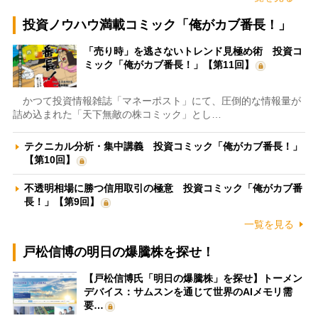
投資ノウハウ満載コミック「俺がカブ番長！」
「売り時」を逃さないトレンド見極め術 投資コ
ミック「俺がカブ番長！」【第11回】
かつて投資情報雑誌「マネーポスト」にて、圧倒的な情報量が
詰め込まれた「天下無敵の株コミック」とし…
テクニカル分析・集中講義 投資コミック「俺がカブ番長！」
【第10回】
不透明相場に勝つ信用取引の極意 投資コミック「俺がカブ番
長！」【第9回】
一覧を見る
戸松信博の明日の爆騰株を探せ！
【戸松信博氏「明日の爆騰株」を探せ】トーメン
デバイス：サムスンを通じて世界のAIメモリ需
要…