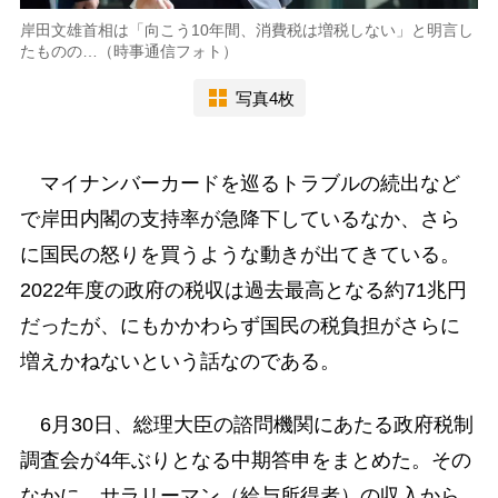
岸田文雄首相は「向こう10年間、消費税は増税しない」と明言し
たものの…（時事通信フォト）
写真4枚
マイナンバーカードを巡るトラブルの続出など
で岸田内閣の支持率が急降下しているなか、さら
に国民の怒りを買うような動きが出てきている。
2022年度の政府の税収は過去最高となる約71兆円
だったが、にもかかわらず国民の税負担がさらに
増えかねないという話なのである。
6月30日、総理大臣の諮問機関にあたる政府税制
調査会が4年ぶりとなる中期答申をまとめた。その
なかに、サラリーマン（給与所得者）の収入から