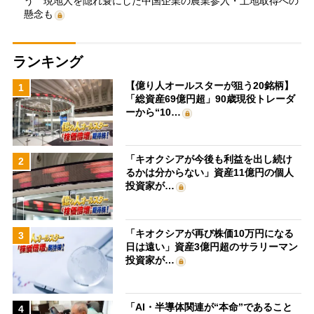
う 現地人を隠れ蓑にした中国企業の農業参入・土地取得への
懸念も
ランキング
【億り人オールスターが狙う20銘柄】
1
「総資産69億円超」90歳現役トレーダ
ーから“10…
「キオクシアが今後も利益を出し続け
2
るかは分からない」資産11億円の個人
投資家が…
「キオクシアが再び株価10万円になる
3
日は遠い」資産3億円超のサラリーマン
投資家が…
「AI・半導体関連が“本命”であること
4