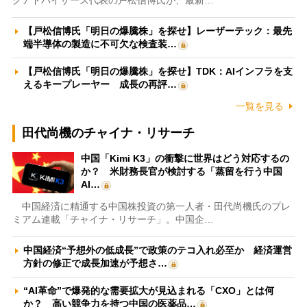
クアドバイザーズ代表の戸松信博氏が、最新…
【戸松信博氏「明日の爆騰株」を探せ】レーザーテック：最先
端半導体の製造に不可欠な検査装…
【戸松信博氏「明日の爆騰株」を探せ】TDK：AIインフラを支
えるキープレーヤー 成長の再評…
一覧を見る
田代尚機のチャイナ・リサーチ
中国「Kimi K3」の衝撃に世界はどう対応するの
か？ 米財務長官が検討する「蒸留を行う中国
AI…
中国経済に精通する中国株投資の第一人者・田代尚機氏のプレ
ミアム連載「チャイナ・リサーチ」。中国企…
中国経済“予想外の低成長”で政策のテコ入れ必至か 経済運営
方針の修正で成長加速が予想さ…
“AI革命”で爆発的な需要拡大が見込まれる「CXO」とは何
か？ 高い競争力を持つ中国の医薬品…