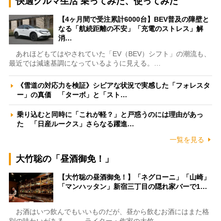
快適クルマ生活 乗ってみた、使ってみた
【4ヶ月間で受注累計6000台】BEV普及の障壁と
なる「航続距離の不安」「充電のストレス」解
消…
あれほどもてはやされていた「EV（BEV）シフト」の潮流も、
最近では減速基調になっているように見える。…
《雪道の対応力を検証》シビアな状況で実感した「フォレスタ
ー」の真価 「ターボ」と「スト…
乗り込むと同時に「これが軽？」と戸惑うのには理由があっ
た 「日産ルークス」さらなる躍進…
一覧を見る
大竹聡の「昼酒御免！」
【大竹聡の昼酒御免！】「ネグローニ」「山崎」
「マンハッタン」新宿三丁目の隠れ家バーで1…
お酒はいつ飲んでもいいものだが、昼から飲むお酒にはまた格