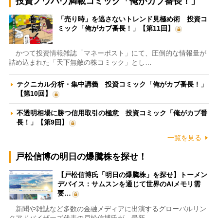
投資ノウハウ満載コミック「俺がカブ番長！」
「売り時」を逃さないトレンド見極め術 投資コ
ミック「俺がカブ番長！」【第11回】
かつて投資情報雑誌「マネーポスト」にて、圧倒的な情報量が
詰め込まれた「天下無敵の株コミック」とし…
テクニカル分析・集中講義 投資コミック「俺がカブ番長！」
【第10回】
不透明相場に勝つ信用取引の極意 投資コミック「俺がカブ番
長！」【第9回】
一覧を見る
戸松信博の明日の爆騰株を探せ！
【戸松信博氏「明日の爆騰株」を探せ】トーメン
デバイス：サムスンを通じて世界のAIメモリ需
要…
新聞や雑誌など多数の金融メディアに出演するグローバルリン