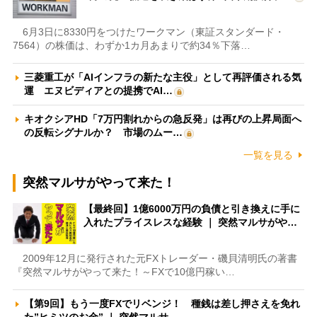
6月3日に8330円をつけたワークマン（東証スタンダード・
7564）の株価は、わずか1カ月あまりで約34％下落…
三菱重工が「AIインフラの新たな主役」として再評価される気
運 エヌビディアとの提携でAI…
キオクシアHD「7万円割れからの急反発」は再びの上昇局面へ
の反転シグナルか？ 市場のムー…
一覧を見る
突然マルサがやって来た！
【最終回】1億6000万円の負債と引き換えに手に
入れたプライスレスな経験 ｜ 突然マルサがや…
2009年12月に発行された元FXトレーダー・磯貝清明氏の著書
『突然マルサがやって来た！～FXで10億円稼い…
【第9回】もう一度FXでリベンジ！ 種銭は差し押さえを免れ