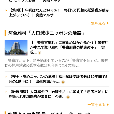
た”ヒミツのお金” ｜ 突然マルサ…
【第8回】年利はなんと14.6％！ 毎日5万円超の延滞税が積み
上がっていく ｜ 突然マルサ…
一覧を見る
河合雅司「人口減少ニッポンの活路」
【「警察官離れ」に歯止めはかかるか？】警察庁
が本気で取り組む「警察組織の構造改革」 実
現…
警察庁が目下、頭を悩ませているのが「警察官不足」だ。警察
官の採用試験の受験者数は10年間で2分の1以…
【安全・安心ニッポンの危機】採用試験受験者数は10年間で2
分の1以下に！ 出生数減がも…
【医療崩壊】人口減少で「医師不足」に加えて「患者不足」に
見舞われ地域医療が限界に 今後…
一覧を見る