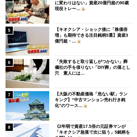
に変わりはない」資産20億円超の90歳
現役トレー…
【キオクシア・ショック後に「株価倍
5
増」も期待できる注目銘柄5選】資産3
億円超・…
「失敗すると取り返しがつかない」葬
6
儀社の手を借りない「DIY葬」の落とし
穴 素人には…
【大阪の不動産価格「危ない駅」ラン
7
キング】“中古マンション売れ行き鈍
化”のワース…
《2年弱で資産17.5倍の元証券マンが
8
「キオクシア急落で次に狙う」5銘柄を