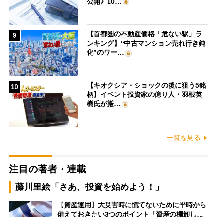
公開》10…
【首都圏の不動産価格「危ない駅」ラ
9
ンキング】“中古マンション売れ行き鈍
化”のワー…
【キオクシア・ショックの後に狙う5銘
10
柄】イベント投資家の億り人・羽根英
樹氏が厳…
一覧を見る
注目の著者・連載
藤川里絵「さあ、投資を始めよう！」
【資産運用】大災害時に慌てないために平時から
備えておきたい3つのポイント「資産の棚卸し…