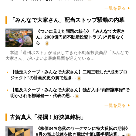
一覧を見る
「みんなで大家さん」配当ストップ騒動の内幕
《ついに見えた問題の核心》「みんなで大家さ
ん」2000億円超不動産投資トラブル“異常なく
ら…
本誌『週刊ポスト』が追及してきた不動産投資商品「みんなで
大家さん」がいよいよ最終局面を迎えている…
【独走スクープ・みんなで大家さん】二転三転した“成田プロ
ジェクト”の計画変更の裏で起き…
【追及スクープ・みんなで大家さん】独占入手“内部議事録”で
明かされる柳瀬健一・代表の思…
一覧を見る
古賀真人「発掘！好決算銘柄」
《株価34％急落のワークマンに特大反転の期待》
6月の売上低迷を吹き飛ばす第1四半期決算、…