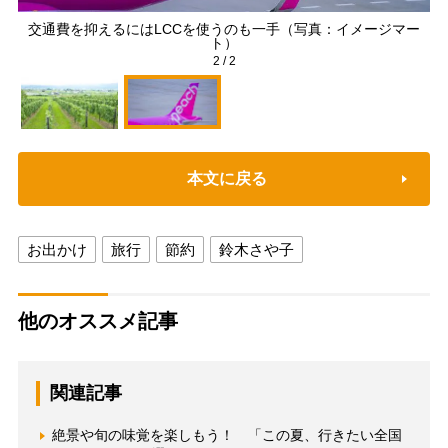
：イ
交通費を抑えるにはLCCを使うのも一手（写真：イメージマー
ト）
2
/
2
本文に戻る
お出かけ
旅行
節約
鈴木さや子
他のオススメ記事
関連記事
絶景や旬の味覚を楽しもう！ 「この夏、行きたい全国