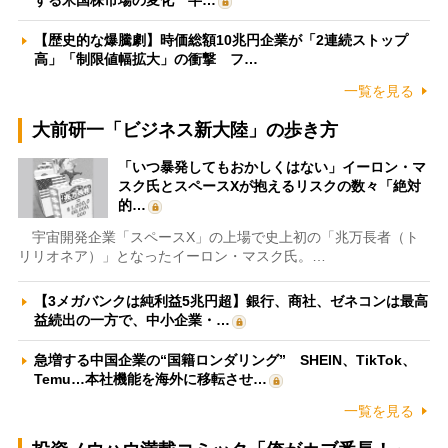
する米国株市場の変化 半…
【歴史的な爆騰劇】時価総額10兆円企業が「2連続ストップ
高」「制限値幅拡大」の衝撃 フ…
一覧を見る
大前研一「ビジネス新大陸」の歩き方
「いつ暴発してもおかしくはない」イーロン・マ
スク氏とスペースXが抱えるリスクの数々「絶対
的…
宇宙開発企業「スペースX」の上場で史上初の「兆万長者（ト
リリオネア）」となったイーロン・マスク氏。…
【3メガバンクは純利益5兆円超】銀行、商社、ゼネコンは最高
益続出の一方で、中小企業・…
急増する中国企業の“国籍ロンダリング” SHEIN、TikTok、
Temu…本社機能を海外に移転させ…
一覧を見る