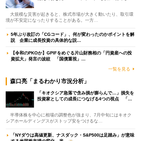
大規模な災害が起きると、株式市場が大きく動いたり、取引環
境が不安定になったりすることがある。一方…
5年ぶり改訂の「CGコード」、何が変わったのかポイントを解
説 企業に成長投資の具体的な説…
【令和のPKOか】GPIFをめぐる片山財務相の「円資産への投
資拡大」発言の波紋 「国債重視」…
一覧を見る
森口亮「まるわかり市況分析」
「キオクシア急落で含み損が膨らんで…」損失を
投資家としての成長につなげる4つの視点 「…
半導体株を中心に相場の調整色が強まり、7月中旬にはキオク
シアホールディングスがストップ安をつけるな…
「NYダウは高値更新、ナスダック・S&P500は足踏み」が意味