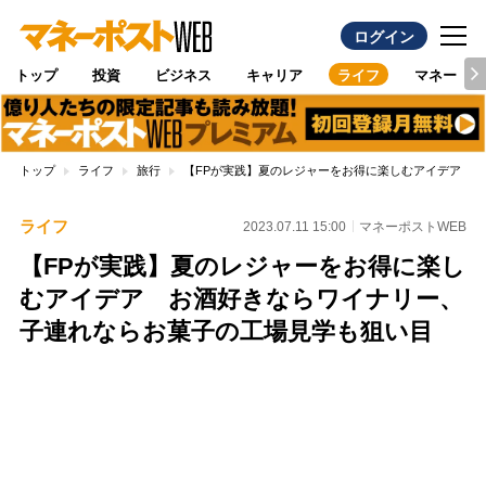
ログイン
トップ
投資
ビジネス
キャリア
ライフ
マネー
トップ
ライフ
旅行
【FPが実践】夏のレジャーをお得に楽しむアイデア 
ライフ
2023.07.11 15:00
マネーポストWEB
【FPが実践】夏のレジャーをお得に楽し
むアイデア お酒好きならワイナリー、
子連れならお菓子の工場見学も狙い目
Loaded
:
100.00%
/
Unmute