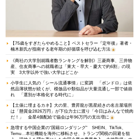
【75歳をすぎたらやめること】ベストセラー『定年後』著者・
楠木新氏が指南する老年期の好循環を呼び込む方法
《商社の大学別就職者数ランキングを解剖》三菱商事、三井物
産、住友商事への就職者は「東大・早大・慶大で約6割」の現
実 3大学以外で強い大学はどこか
小学生に人気の「シール流通事情」に変調 「ボンドロ」は依
然品薄状態が続くが、模倣品や類似品が大量流通し一部で値崩
れ 「選別が本格化する時代に」
【土俵に埋まるカネ】大の里、豊昇龍が黒星続きの名古屋場所
は「懸賞金2826万円」が下位力士に渡り「今日はみんなで焼肉
だ！」 金星4個配給で協会は年96万円の支出増に
急増する中国企業の“国籍ロンダリング” SHEIN、TikTok、
Temu…本社機能を海外に移転させ、トランプ関税の回避を狙