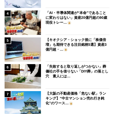
「AI・半導体関連が“本命”であること
4
に変わりはない」資産20億円超の90歳
現役トレー…
【キオクシア・ショック後に「株価倍
5
増」も期待できる注目銘柄5選】資産3
億円超・…
「失敗すると取り返しがつかない」葬
6
儀社の手を借りない「DIY葬」の落とし
穴 素人には…
【大阪の不動産価格「危ない駅」ラン
7
キング】“中古マンション売れ行き鈍
化”のワース…