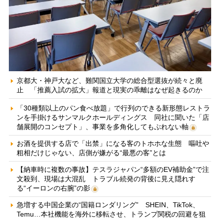
京都大・神戸大など、難関国立大学の総合型選抜が続々と廃
止 「推薦入試の拡大」報道と現実の乖離はなぜ起きるのか
「30種類以上のパン食べ放題」で行列のできる新形態レストラ
ンを手掛けるサンマルクホールディングス 同社に聞いた「店
舗展開のコンセプト」、事業を多角化してもぶれない軸
お酒を提供する店で「出禁」になる客のトホホな生態 嘔吐や
粗相だけじゃない、店側が嫌がる“最悪の客”とは
【納車時に複数の事故】テスラジャパン“多額のEV補助金”で注
文殺到、現場は大混乱 トラブル続発の背後に見え隠れす
る“イーロンの右腕”の影
急増する中国企業の“国籍ロンダリング” SHEIN、TikTok、
Temu…本社機能を海外に移転させ、トランプ関税の回避を狙