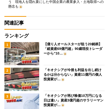
う 現地人を隠れ蓑にした中国企業の農業参入・土地取得への
懸念も
関連記事
ランキング
【億り人オールスターが狙う20銘柄】
1
「総資産69億円超」90歳現役トレーダ
ーから“10…
「キオクシアが今後も利益を出し続け
2
るかは分からない」資産11億円の個人
投資家が…
「キオクシアが再び株価10万円になる
3
日は遠い」資産3億円超のサラリーマン
投資家が…