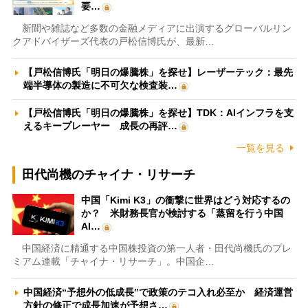
要…
新聞や雑誌など多数の金融メディアに出演するグローバルリン
クアドバイザーズ代表の戸松信博氏が、最新…
【戸松信博氏「明日の爆騰株」を探せ】レーザーテック：最先
端半導体の製造に不可欠な検査装…
【戸松信博氏「明日の爆騰株」を探せ】TDK：AIインフラを支
えるキープレーヤー 成長の再評…
一覧を見る
田代尚機のチャイナ・リサーチ
中国「Kimi K3」の衝撃に世界はどう対応するの
か？ 米財務長官が検討する「蒸留を行う中国
AI…
中国経済に精通する中国株投資の第一人者・田代尚機氏のプレ
ミアム連載「チャイナ・リサーチ」。中国企…
中国経済“予想外の低成長”で政策のテコ入れ必至か 経済運営
方針の修正で成長加速が予想さ…