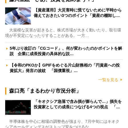
【資産運用】大災害時に慌てないために平時から
備えておきたい3つのポイント「資産の棚卸し…
大規模な災害が起きると、株式市場が大きく動いたり、取引環
境が不安定になったりすることがある。一方…
5年ぶり改訂の「CGコード」、何が変わったのかポイントを解
説 企業に成長投資の具体的な説…
【令和のPKOか】GPIFをめぐる片山財務相の「円資産への投
資拡大」発言の波紋 「国債重視」…
一覧を見る
森口亮「まるわかり市況分析」
「キオクシア急落で含み損が膨らんで…」損失を
投資家としての成長につなげる4つの視点 「…
半導体株を中心に相場の調整色が強まり、7月中旬にはキオク
シアホールディングスがストップ安をつけるな…