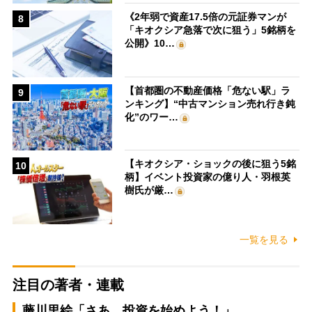
《2年弱で資産17.5倍の元証券マンが
8
「キオクシア急落で次に狙う」5銘柄を
公開》10…
【首都圏の不動産価格「危ない駅」ラ
9
ンキング】“中古マンション売れ行き鈍
化”のワー…
【キオクシア・ショックの後に狙う5銘
10
柄】イベント投資家の億り人・羽根英
樹氏が厳…
一覧を見る
注目の著者・連載
藤川里絵「さあ、投資を始めよう！」