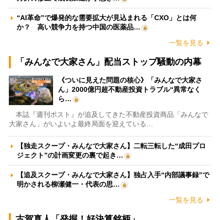
“AI革命”で爆発的な需要拡大が見込まれる「CXO」とは何
か？ 高い競争力を持つ中国の医薬品…
一覧を見る
「みんなで大家さん」配当ストップ騒動の内幕
《ついに見えた問題の核心》「みんなで大家さ
ん」2000億円超不動産投資トラブル“異常なく
ら…
本誌『週刊ポスト』が追及してきた不動産投資商品「みんなで
大家さん」がいよいよ最終局面を迎えている…
【独走スクープ・みんなで大家さん】二転三転した“成田プロ
ジェクト”の計画変更の裏で起き…
【追及スクープ・みんなで大家さん】独占入手“内部議事録”で
明かされる柳瀬健一・代表の思…
一覧を見る
古賀真人「発掘！好決算銘柄」