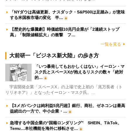
「NYダウは高値更新、ナスダック・S&P500は足踏み」が意味
する米国株市場の変化 半…
【歴史的な爆騰劇】時価総額10兆円企業が「2連続ストップ
高」「制限値幅拡大」の衝撃 フ…
一覧を見る
大前研一「ビジネス新大陸」の歩き方
「いつ暴発してもおかしくはない」イーロン・マ
スク氏とスペースXが抱えるリスクの数々「絶対
的…
宇宙開発企業「スペースX」の上場で史上初の「兆万長者（ト
リリオネア）」となったイーロン・マスク氏。…
【3メガバンクは純利益5兆円超】銀行、商社、ゼネコンは最高
益続出の一方で、中小企業・…
急増する中国企業の“国籍ロンダリング” SHEIN、TikTok、
Temu…本社機能を海外に移転させ…