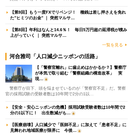
【第9回】もう一度FXでリベンジ！ 種銭は差し押さえを免れ
た”ヒミツのお金” ｜ 突然マルサ…
【第8回】年利はなんと14.6％！ 毎日5万円超の延滞税が積み
上がっていく ｜ 突然マルサ…
一覧を見る
河合雅司「人口減少ニッポンの活路」
【「警察官離れ」に歯止めはかかるか？】警察庁
が本気で取り組む「警察組織の構造改革」 実
現…
警察庁が目下、頭を悩ませているのが「警察官不足」だ。警察
官の採用試験の受験者数は10年間で2分の1以…
【安全・安心ニッポンの危機】採用試験受験者数は10年間で2
分の1以下に！ 出生数減がも…
【医療崩壊】人口減少で「医師不足」に加えて「患者不足」に
見舞われ地域医療が限界に 今後…