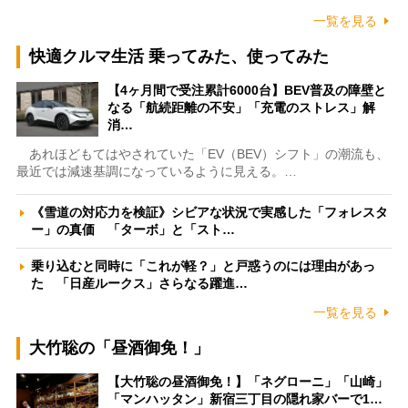
一覧を見る
快適クルマ生活 乗ってみた、使ってみた
【4ヶ月間で受注累計6000台】BEV普及の障壁と
なる「航続距離の不安」「充電のストレス」解
消…
あれほどもてはやされていた「EV（BEV）シフト」の潮流も、
最近では減速基調になっているように見える。…
《雪道の対応力を検証》シビアな状況で実感した「フォレスタ
ー」の真価 「ターボ」と「スト…
乗り込むと同時に「これが軽？」と戸惑うのには理由があっ
た 「日産ルークス」さらなる躍進…
一覧を見る
大竹聡の「昼酒御免！」
【大竹聡の昼酒御免！】「ネグローニ」「山崎」
「マンハッタン」新宿三丁目の隠れ家バーで1…