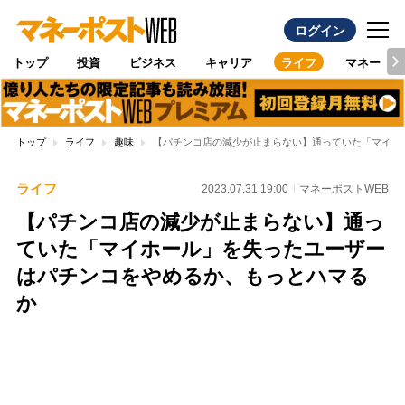
ログイン
トップ
投資
ビジネス
キャリア
ライフ
マネー
トップ
ライフ
趣味
【パチンコ店の減少が止まらない】通っていた「マイホ
ライフ
2023.07.31 19:00
マネーポストWEB
【パチンコ店の減少が止まらない】通っ
ていた「マイホール」を失ったユーザー
はパチンコをやめるか、もっとハマる
か
Loaded
:
97.10%
/
Unmute