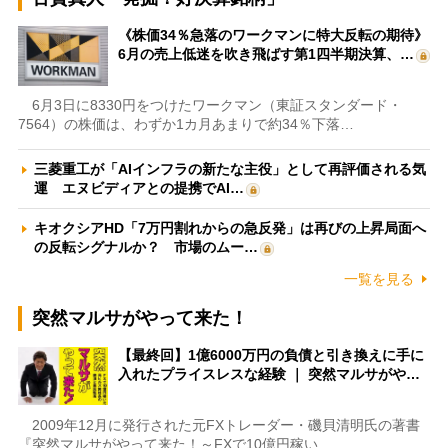
《株価34％急落のワークマンに特大反転の期待》
6月の売上低迷を吹き飛ばす第1四半期決算、…
6月3日に8330円をつけたワークマン（東証スタンダード・
7564）の株価は、わずか1カ月あまりで約34％下落…
三菱重工が「AIインフラの新たな主役」として再評価される気
運 エヌビディアとの提携でAI…
キオクシアHD「7万円割れからの急反発」は再びの上昇局面へ
の反転シグナルか？ 市場のムー…
一覧を見る
突然マルサがやって来た！
【最終回】1億6000万円の負債と引き換えに手に
入れたプライスレスな経験 ｜ 突然マルサがや…
2009年12月に発行された元FXトレーダー・磯貝清明氏の著書
『突然マルサがやって来た！～FXで10億円稼い…