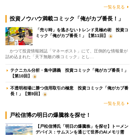
一覧を見る
投資ノウハウ満載コミック「俺がカブ番長！」
「売り時」を逃さないトレンド見極め術 投資コ
ミック「俺がカブ番長！」【第11回】
かつて投資情報雑誌「マネーポスト」にて、圧倒的な情報量が
詰め込まれた「天下無敵の株コミック」とし…
テクニカル分析・集中講義 投資コミック「俺がカブ番長！」
【第10回】
不透明相場に勝つ信用取引の極意 投資コミック「俺がカブ番
長！」【第9回】
一覧を見る
戸松信博の明日の爆騰株を探せ！
【戸松信博氏「明日の爆騰株」を探せ】トーメン
デバイス：サムスンを通じて世界のAIメモリ需