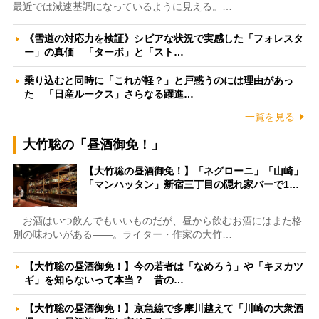
最近では減速基調になっているように見える。…
《雪道の対応力を検証》シビアな状況で実感した「フォレスタ
ー」の真価 「ターボ」と「スト…
乗り込むと同時に「これが軽？」と戸惑うのには理由があっ
た 「日産ルークス」さらなる躍進…
一覧を見る
大竹聡の「昼酒御免！」
【大竹聡の昼酒御免！】「ネグローニ」「山崎」
「マンハッタン」新宿三丁目の隠れ家バーで1…
お酒はいつ飲んでもいいものだが、昼から飲むお酒にはまた格
別の味わいがある――。ライター・作家の大竹…
【大竹聡の昼酒御免！】今の若者は「なめろう」や「キヌカツ
ギ」を知らないって本当？ 昔の…
【大竹聡の昼酒御免！】京急線で多摩川越えて「川崎の大衆酒