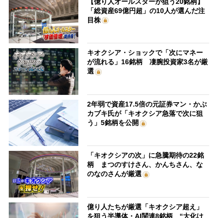
【億り人オールスターが狙う20銘柄】
「総資産69億円超」の10人が選んだ注
目株
キオクシア・ショックで「次にマネー
が流れる」16銘柄 凄腕投資家3名が厳
選
2年弱で資産17.5倍の元証券マン・かぶ
カブキ氏が「キオクシア急落で次に狙
う」5銘柄を公開
「キオクシアの次」に急騰期待の22銘
柄 まつのすけさん、かんちさん、な
のなのさんが厳選
億り人たちが厳選「キオクシア超え」
を狙う半導体・AI関連8銘柄 “大化け