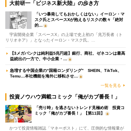
大前研一「ビジネス新大陸」の歩き方
「いつ暴発してもおかしくはない」イーロン・マ
スク氏とスペースXが抱えるリスクの数々「絶対
的…
宇宙開発企業「スペースX」の上場で史上初の「兆万長者（ト
リリオネア）」となったイーロン・マスク氏。…
【3メガバンクは純利益5兆円超】銀行、商社、ゼネコンは最高
益続出の一方で、中小企業・…
急増する中国企業の“国籍ロンダリング” SHEIN、TikTok、
Temu…本社機能を海外に移転させ…
一覧を見る
投資ノウハウ満載コミック「俺がカブ番長！」
「売り時」を逃さないトレンド見極め術 投資コ
ミック「俺がカブ番長！」【第11回】
かつて投資情報雑誌「マネーポスト」にて、圧倒的な情報量が