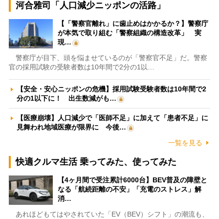
河合雅司「人口減少ニッポンの活路」
【「警察官離れ」に歯止めはかかるか？】警察庁
が本気で取り組む「警察組織の構造改革」 実
現…
警察庁が目下、頭を悩ませているのが「警察官不足」だ。警察
官の採用試験の受験者数は10年間で2分の1以…
【安全・安心ニッポンの危機】採用試験受験者数は10年間で2
分の1以下に！ 出生数減がも…
【医療崩壊】人口減少で「医師不足」に加えて「患者不足」に
見舞われ地域医療が限界に 今後…
一覧を見る
快適クルマ生活 乗ってみた、使ってみた
【4ヶ月間で受注累計6000台】BEV普及の障壁と
なる「航続距離の不安」「充電のストレス」解
消…
あれほどもてはやされていた「EV（BEV）シフト」の潮流も、