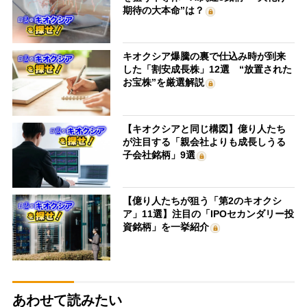
期待の大本命”は？
キオクシア爆騰の裏で仕込み時が到来
した「割安成長株」12選 “放置された
お宝株”を厳選解説
【キオクシアと同じ構図】億り人たち
が注目する「親会社よりも成長しうる
子会社銘柄」9選
【億り人たちが狙う「第2のキオクシ
ア」11選】注目の「IPOセカンダリー投
資銘柄」を一挙紹介
あわせて読みたい