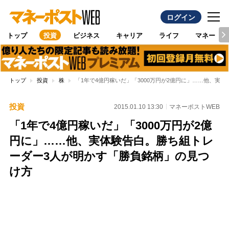
ログイン
トップ
投資
ビジネス
キャリア
ライフ
マネー
トップ
投資
株
「1年で4億円稼いだ」「3000万円が2億円に」……他、実
投資
2015.01.10 13:30
マネーポストWEB
「1年で4億円稼いだ」「3000万円が2億
円に」……他、実体験告白。勝ち組トレ
ーダー3人が明かす「勝負銘柄」の見つ
け方
Loaded
:
100.00%
/
Unmute