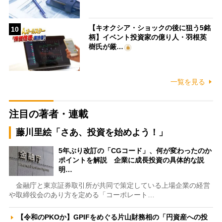
【キオクシア・ショックの後に狙う5銘
10
柄】イベント投資家の億り人・羽根英
樹氏が厳…
一覧を見る
注目の著者・連載
藤川里絵「さあ、投資を始めよう！」
5年ぶり改訂の「CGコード」、何が変わったのか
ポイントを解説 企業に成長投資の具体的な説
明…
金融庁と東京証券取引所が共同で策定している上場企業の経営
や取締役会のあり方を定める「コーポレート…
【令和のPKOか】GPIFをめぐる片山財務相の「円資産への投