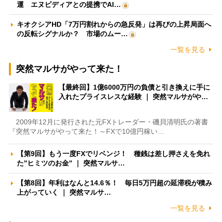
運 エヌビディアとの提携でAI…
キオクシアHD「7万円割れからの急反発」は再びの上昇局面へ
の反転シグナルか？ 市場のムー…
一覧を見る
突然マルサがやって来た！
【最終回】1億6000万円の負債と引き換えに手に
入れたプライスレスな経験 ｜ 突然マルサがや…
2009年12月に発行された元FXトレーダー・磯貝清明氏の著書
『突然マルサがやって来た！～FXで10億円稼い…
【第9回】もう一度FXでリベンジ！ 種銭は差し押さえを免れ
た”ヒミツのお金” ｜ 突然マルサ…
【第8回】年利はなんと14.6％！ 毎日5万円超の延滞税が積み
上がっていく ｜ 突然マルサ…
一覧を見る