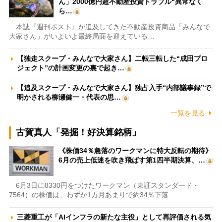
ん」2000億円超不動産投資トラブル“異常なく
ら…
本誌『週刊ポスト』が追及してきた不動産投資商品「みんなで
大家さん」がいよいよ最終局面を迎えている…
【独走スクープ・みんなで大家さん】二転三転した“成田プロ
ジェクト”の計画変更の裏で起き…
【追及スクープ・みんなで大家さん】独占入手“内部議事録”で
明かされる柳瀬健一・代表の思…
一覧を見る
古賀真人「発掘！好決算銘柄」
《株価34％急落のワークマンに特大反転の期待》
6月の売上低迷を吹き飛ばす第1四半期決算、…
6月3日に8330円をつけたワークマン（東証スタンダード・
7564）の株価は、わずか1カ月あまりで約34％下落…
三菱重工が「AIインフラの新たな主役」として再評価される気