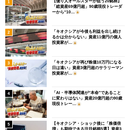
【億り人オールスターが狙う20銘柄】
1
「総資産69億円超」90歳現役トレーダ
ーから“10…
「キオクシアが今後も利益を出し続け
2
るかは分からない」資産11億円の個人
投資家が…
「キオクシアが再び株価10万円になる
3
日は遠い」資産3億円超のサラリーマン
投資家が…
「AI・半導体関連が“本命”であること
4
に変わりはない」資産20億円超の90歳
現役トレー…
【キオクシア・ショック後に「株価倍
5
増」も期待できる注目銘柄5選】資産3