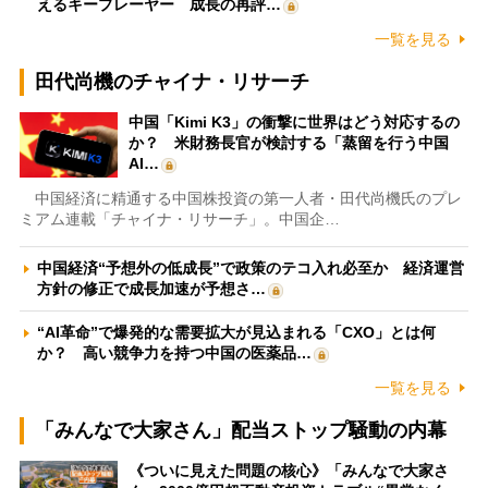
えるキープレーヤー 成長の再評…
一覧を見る
田代尚機のチャイナ・リサーチ
中国「Kimi K3」の衝撃に世界はどう対応するの
か？ 米財務長官が検討する「蒸留を行う中国
AI…
中国経済に精通する中国株投資の第一人者・田代尚機氏のプレ
ミアム連載「チャイナ・リサーチ」。中国企…
中国経済“予想外の低成長”で政策のテコ入れ必至か 経済運営
方針の修正で成長加速が予想さ…
“AI革命”で爆発的な需要拡大が見込まれる「CXO」とは何
か？ 高い競争力を持つ中国の医薬品…
一覧を見る
「みんなで大家さん」配当ストップ騒動の内幕
《ついに見えた問題の核心》「みんなで大家さ