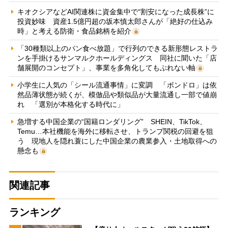
キオクシアなどAI関連株に資金集中で“割安になった成長株”に
投資妙味 資産1.5億円超の坂本慎太郎さんが「絶好の仕込み
時」と考える防衛・食品銘柄を紹介
「30種類以上のパン食べ放題」で行列のできる新形態レストラ
ンを手掛けるサンマルクホールディングス 同社に聞いた「店
舗展開のコンセプト」、事業を多角化してもぶれない軸
小学生に人気の「シール流通事情」に変調 「ボンドロ」は依
然品薄状態が続くが、模倣品や類似品が大量流通し一部で値崩
れ 「選別が本格化する時代に」
急増する中国企業の“国籍ロンダリング” SHEIN、TikTok、
Temu…本社機能を海外に移転させ、トランプ関税の回避を狙
う 現地人を隠れ蓑にした中国企業の農業参入・土地取得への
懸念も
関連記事
ランキング