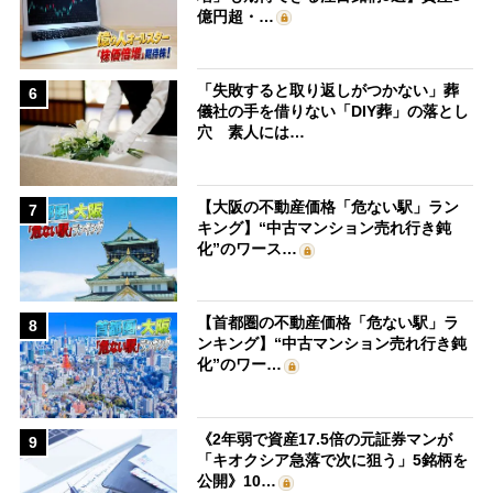
億円超・…
「失敗すると取り返しがつかない」葬
6
儀社の手を借りない「DIY葬」の落とし
穴 素人には…
【大阪の不動産価格「危ない駅」ラン
7
キング】“中古マンション売れ行き鈍
化”のワース…
【首都圏の不動産価格「危ない駅」ラ
8
ンキング】“中古マンション売れ行き鈍
化”のワー…
《2年弱で資産17.5倍の元証券マンが
9
「キオクシア急落で次に狙う」5銘柄を
公開》10…