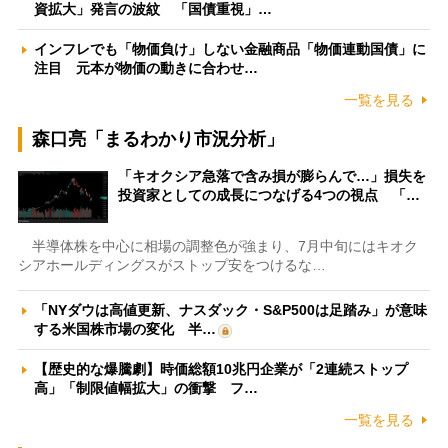
資拡大」発言の波紋 「国債重視」…
インフレでも「物価負け」しない金融商品「物価連動国債」に
注目 元本が物価の動きに合わせ…
一覧を見る
森口亮「まるわかり市況分析」
「キオクシア急落で含み損が膨らんで…」損失を
投資家としての成長につなげる4つの視点 「…
半導体株を中心に相場の調整色が強まり、7月中旬にはキオク
シアホールディングスがストップ安をつけるな…
「NYダウは高値更新、ナスダック・S&P500は足踏み」が意味
する米国株市場の変化 半…
【歴史的な爆騰劇】時価総額10兆円企業が「2連続ストップ
高」「制限値幅拡大」の衝撃 フ…
一覧を見る